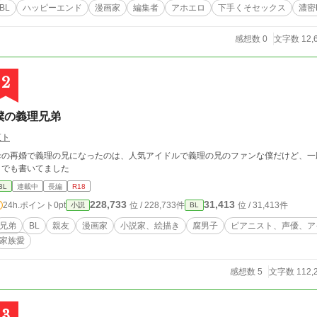
BL
ハッピーエンド
漫画家
編集者
アホエロ
下手くそセックス
濃密
感想数 0
文字数 12,
2
僕の義理兄弟
夜ト
母の再婚で義理の兄になったのは、人気アイドルで義理の兄のファンな僕だけど、一
トでも書いてました
BL
連載中
長編
R18
228,733
31,413
24h.ポイント
0pt
位 / 228,733件
位 / 31,413件
小説
BL
兄弟
BL
親友
漫画家
小説家、絵描き
腐男子
ピアニスト、声優、ア
家族愛
感想数 5
文字数 112,
3