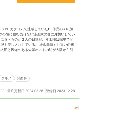
品のR18加
緒に食べるのが２人の日課だ。孝太郎は職場でゲ
ている。 紆余曲折すれ違いの末
孝太郎と因縁のある先輩ホストの明が大阪から引
グルメ
関西弁
988
最終更新日 2024.03.26
登録日 2023.12.28
3
件