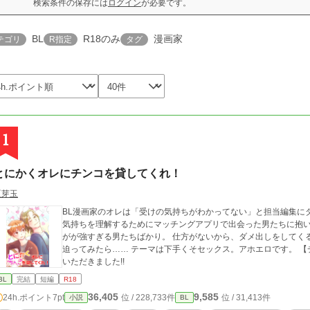
検索条件の保存には
ログイン
が必要です。
BL
R18のみ
漫画家
テゴリ
R指定
タグ
1
とにかくオレにチンコを貸してくれ！
夏芽玉
BL漫画家のオレは「受けの気持ちがわかってない」と担当編集に
気持ちを理解するためにマッチングアプリで出会った男たちに抱
がが強すぎる男たちばかり。 仕方がないから、ダメ出しをしてく
迫ってみたら…… テーマは下手くそセックス。アホエロです。 【チビ漫画家×ク
いただきました!!
BL
完結
短編
R18
36,405
9,585
24h.ポイント
7pt
位 / 228,733件
位 / 31,413件
小説
BL