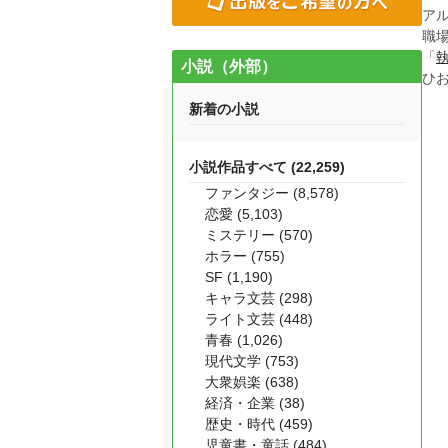
ア
職
「
小説（外部）
ひ
新着の小説
小説作品すべて (22,259)
ファンタジー (8,578)
恋愛 (5,103)
ミステリー (570)
ホラー (755)
SF (1,190)
キャラ文芸 (298)
ライト文芸 (448)
青春 (1,026)
現代文学 (753)
大衆娯楽 (638)
経済・企業 (38)
歴史・時代 (459)
児童書・童話 (484)