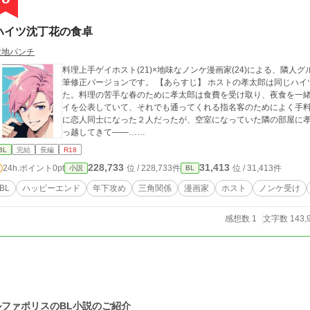
ハイツ沈丁花の食卓
盆地パンチ
料理上手ゲイホスト(21)×地味なノンケ漫画家(24)による、隣人グルメBL カクヨムで連載していたBL作
筆修正バージョンです。 【あらすじ】 ホストの孝太郎は同じハイツの隣に住む売れない漫画家の春に片想いしてい
た。料理の苦手な春のために孝太郎は食費を受け取り、夜食を一
イを公表していて、それでも通ってくれる指名客のためによく手料理を差し入れし
に恋人同士になった２人だったが、空室になっていた隣の部屋に
っ越してきて――……
BL
完結
長編
R18
228,733
31,413
24h.ポイント
0pt
位 / 228,733件
位 / 31,413件
小説
BL
BL
ハッピーエンド
年下攻め
三角関係
漫画家
ホスト
ノンケ受け
感想数 1
文字数 143,
ルファポリスのBL小説のご紹介