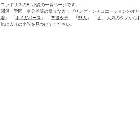
ルファポリスのBL小説の一覧ページです。
場関係、学園、身分差等の様々なカップリング・シチュエーションのオリ
執着
」 「
オメガバース
」 「
悪役令息
」 「
獣人
」 「
番
」 人気のタグか
お気に入りの小説を見つけてください。