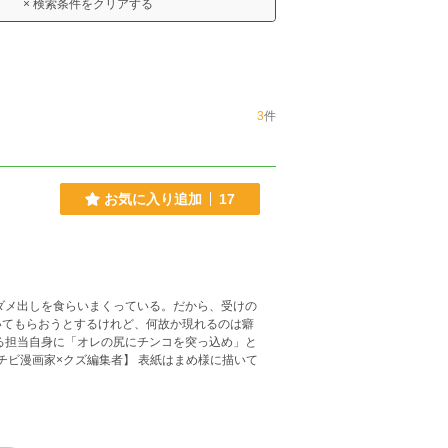
× 検索条件をクリアする
3
件
お気に入り追加
17
ダメ出しを食らいまくっている。だから、受けの
いてもらおうとするけれど、何故か現れるのは癖
る担当自身に「オレの尻にチンコを突っ込め」と
ズ編集者】 表紙はまめ様に描いて