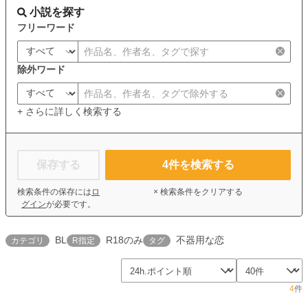
小説を探す
フリーワード
除外ワード
+ さらに詳しく検索する
保存する
4
件を検索する
検索条件の保存には
ロ
× 検索条件をクリアする
グイン
が必要です。
BL
R18のみ
不器用な恋
カテゴリ
R指定
タグ
4
件