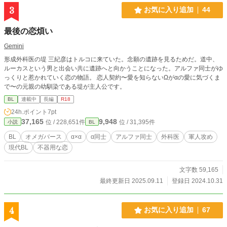
3
お気に入り追加
44
最後の恋煩い
Gemini
形成外科医の堤 三紀彦はトルコに来ていた。念願の遺跡を見るためだ。道中、
ルーカスという男と出会い共に遺跡へと向かうことになった。アルファ同士がゆ
っくりと惹かれていく恋の物語。 恋人契約〜愛を知らないΩがαの愛に気づくま
で〜の元親の幼馴染である堤が主人公です。
BL
連載中
長編
R18
24h.ポイント
7pt
37,165
9,948
位 / 228,651件
位 / 31,395件
小説
BL
BL
オメガバース
α×α
α同士
アルファ同士
外科医
軍人攻め
現代BL
不器用な恋
文字数 59,165
最終更新日 2025.09.11
登録日 2024.10.31
4
お気に入り追加
67