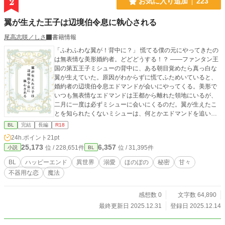
2
お気に入り追加
223
です。 20.02.25 「束の間の握手だ」を投稿します。本編が進みます。 20.02.26
「妊夫さんですがHしたくなっちゃいました」を投稿します。 久々に第一章のお
翼が生えた王子は辺境伯令息に執心される
話書きました。そして妊婦さんならぬ妊夫さんとのHな話が書きたかったです。
20.02.27 「世話の焼けるガキだ」を投稿します。 話書いたのわしですが、酷い
尾高志咲／しさ
書籍情報
設定持たせてすまんなエルトくん。 20.02.28 「死んだなこりゃあ」を投稿しま
「ふわふわな翼が！背中に？」 慌てる僕の元にやってきたの
す。展開上、まだR18を書けないですが、書きてえ。やらしいことを！ 20.02.2
は無表情な美形婚約者。どどどうする！？ ――ファンタン王
9 「性欲のまま暴れて犯るか」を投稿します。Ｒ１８回です。この二人はどうも
国の第五王子ミシューの背中に、ある朝目覚めたら真っ白な
男よりの性格しているのでラブシーンの表現苦戦しますね・・・。 20.03.01
翼が生えていた。原因がわからずに慌てふためいていると、
「お前と一緒に歩む」を投稿しました。第三章、良い最終回だった…としたいと
婚約者の辺境伯令息エドマンドが会いにやってくる。美形で
ころですが、もっとR18なお話を書く予定です。 後、第四章あたりで物語を終
いつも無表情なエドマンドは王都から離れた領地にいるが、
結させようかと考えています。 20.03.05 職場がキツくて鬱になりました。しば
二月に一度は必ずミシューに会いにくるのだ。翼が生えたこ
らくは執筆できないかもしれないです。またいつか再開できたらなと思っていま
とを知られたくないミシューは、何とかエドマンドを追い返
す。
そうとするのだが…。 ◇辺境伯令息×王子 ◇美形×美形 ◆Ｒ1
BL
完結
長編
R18
8回には※マークが副題に入ります。 ◆誰にも言えない秘密B
24h.ポイント
21pt
Lアンソロジー寄稿作品を改題・改稿しました。本編(寄稿分)
25,173
6,357
位 / 228,651件
位 / 31,395件
小説
BL
を加筆し続編と番外編を追加。ほのぼの溺愛ファンタジーで
す。 ◇表紙素材は、てんぱる様pixiv(ID:2513282)フリー素材
BL
ハッピーエンド
異世界
溺愛
ほのぼの
秘密
甘々
よりお借りしています。
不器用な恋
魔法
感想数 0
文字数 64,890
最終更新日 2025.12.31
登録日 2025.12.14