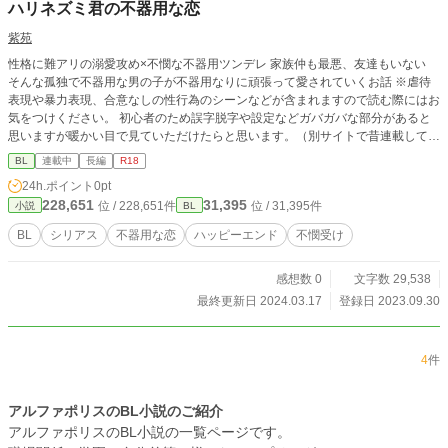
ハリネズミ君の不器用な恋
紫苑
性格に難アリの溺愛攻め×不憫な不器用ツンデレ 家族仲も最悪、友達もいない
そんな孤独で不器用な男の子が不器用なりに頑張って愛されていくお話 ※虐待
表現や暴力表現、合意なしの性行為のシーンなどが含まれますので読む際にはお
気をつけください。 初心者のため誤字脱字や設定などガバガバな部分があると
思いますが暖かい目で見ていただけたらと思います。（別サイトで昔連載してい
たものを編集して再投稿しています。） 誹謗中傷は受け付けておりませんので
BL
連載中
長編
R18
ご了承ください。
24h.ポイント
0pt
228,651
31,395
位 / 228,651件
位 / 31,395件
小説
BL
BL
シリアス
不器用な恋
ハッピーエンド
不憫受け
感想数 0
文字数 29,538
最終更新日 2024.03.17
登録日 2023.09.30
4
件
アルファポリスのBL小説のご紹介
アルファポリスのBL小説の一覧ページです。