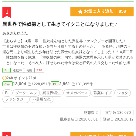
1
お気に入り追加
856
異世界で性奴隷として生きてイクことになりました♂
あさきりゆうた
【あらすじ】 ●第一章 性奴隷を軸とした異世界ファンタジーが開幕した！
世界は性奴隷の不遇な扱いを当たり前とするものだった。 ある時、現世の不
運な死により転生した少年は助けた戦士の性奴隷となってしまった！？ ●第二章
性奴隷を扱う施設、「性奴隷の家」内で、脱退の意思を示した男が監禁される
ことになった。その友人に課せられた命令は愛と狂気の入り交じった性的な拷問
であった！ ●第三章 義賊とよばれる盗賊は性奴隷の家から一人の性奴隷候補
BL
連載中
長編
R18
の子を誘拐した。その子はダークエルフの男の子だった。その子のあまりにも生
24h.ポイント
71pt
意気な態度に、盗賊はハードプレイでお仕置きをすることにした。 ※変態度の
13,004
2,961
位 / 228,651件
位 / 31,395件
小説
BL
非常に高い作品となっております 【近況報告】 20.02.21 なんか待たせてしま
ってすいませんでした(土下座！) 第三章は本編を絡めながら、ショタのダークエ
BL
ダークエルフ
異世界転生
オメガバース
強姦レイプ
ショタ
ルフに変態的なプレイをする作者の欲望を表現するだけのおはなしです。 20.0
ファンタジー
不器用な恋
2.22 「大人しくしていれば可愛いな」を投稿します。一応シリアスめな展開に
なります。 20.02.23 「助けた礼は体で支払ってもらうぞ」を投稿します。引き
続きシリアスな展開。そしてR18を書きたい。 20.02.24 試しに出版申請しまし
感想数 2
文字数 136,070
た。まあ昔やって書籍化せんかったから期待はしていませんが……。 「欲望に
最終更新日 2020.03.01
登録日 2019.10.12
任せたら子作りしてしまった」を投稿します。つい鬼畜にＲ１８を書いてしまっ
た。 あと、各章に名称つけました。 ついでに第一章の没シナリオを７話分のボ
リュームでのっけました。このシナリオ大不評でした(汗) ディープ層向けな内容