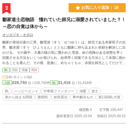
2
お気に入り追加
18
鄒家道士恋物語 憧れていた師兄に溺愛されていました？！
～恋の自覚は体から～
オジカヅキ・オボロ
鄒家の筆頭分家の三男、鄒雪游（すう せつゆう）は、師兄である本家双子の次
男、鄒冰淵（すう ひょうえん）とともに鄒家に持ち込まれた依頼を解決しに出
かける。 その最中、大量の陰の気に襲われた雪游。命の危険がある状態を早く
回復させる方法をいくつか挙げられ、結局早く回復できる方法として冰淵に抱か
れることを選んだ。その後、急激に、めちゃくちゃ、冰淵を師兄としてだけでは
なく意識してしまう。 事件を解決する中で劉紫焔（りゅう しえん）や白寒澤
BL
完結
長編
R18
（はく かんたく）といった道士や仙獣と出会い、冰淵への想いに迷い、恋だと
24h.ポイント
0pt
自覚し狼狽え、解決したはずの事件が真に解決したわけではなかったなど、様々
228,740
31,416
位 / 228,740件
位 / 31,416件
小説
BL
な出会いと事件が交錯する。 ハッピーエンドで完結済みの話をアップしていき
ます。
BL
ハッピーエンド
中華風ファンタジー
溺愛
道士
体から始まる関係
濃密BL
妖怪退治
事件解決もの
第13回BL大賞
感想数 0
文字数 100,447
最終更新日 2025.10.04
登録日 2025.09.22