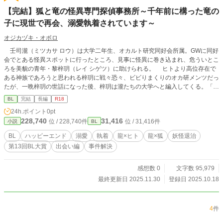
【完結】狐と竜の怪異専門探偵事務所～千年前に構った竜の
子に現世で再会、溺愛執着されています～
オジカヅキ・オボロ
壬司瀧（ミツカサ ロウ）は大学二年生、オカルト研究同好会所属。GWに同好
会でとある怪異スポットに行ったところ、見事に怪異に巻き込まれ、危ういとこ
ろを美貌の青年・黎梓玥（レイ シゲツ）に助けられる。 ヒトより高位存在で
ある神族であろうと思われる梓玥に戦々恐々、ビビりまくりのオカ研メンツだっ
たが、一晩梓玥の世話になった後、梓玥は瀧たちの大学へと編入してくる。「妖
魔鬼怪や怪異に対して、私は有効で安全な手段」と売り込んでくる。オカ研メン
BL
完結
長編
R18
バーは驚きつつも受け入れ、梓玥はオカ研5人目のメンバーとなった。 その
24h.ポイント
0pt
後、持ち込まれた怪異に対して対応するオカ研、瀧の実家に行き両親や兄たちに
228,740
31,416
位 / 228,740件
位 / 31,416件
小説
BL
会い「瀧を私に預けて欲しい」と言う梓玥、再びの持ち込み案件の解決など事件
を経て、瀧は梓玥のことを思い出す。そして―― 表題の出会い編となりま
BL
ハッピーエンド
溺愛
執着
龍×ヒト
龍×狐
妖怪退治
す。
第13回BL大賞
出会い編
事件解決
感想数 0
文字数 95,979
最終更新日 2025.11.30
登録日 2025.10.18
4
件