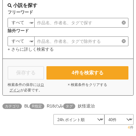
小説を探す
フリーワード
除外ワード
+ さらに詳しく検索する
保存する
4
件を検索する
検索条件の保存には
ロ
× 検索条件をクリアする
グイン
が必要です。
BL
R18のみ
妖怪退治
カテゴリ
R指定
タグ
4
件