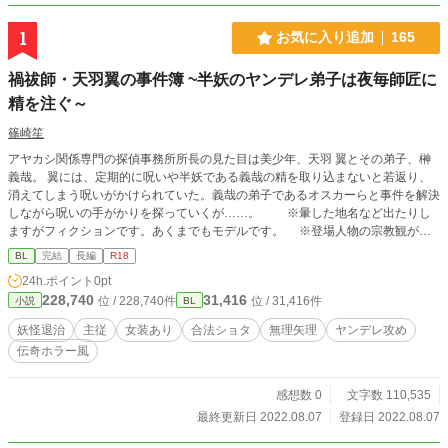
1
お気に入り追加
165
禍祓師・天羽翼の事件簿 ~半妖のヤンデレ弟子は夜毎師匠に
精を注ぐ～
篠崎笙
アヤカシ関係専門の探偵事務所所長の見た目は美少年、天羽 翼とその弟子、榊
義哉。 翼には、定期的に呪いや半妖である義哉の精を取り込まないと若返り、
消えてしまう呪いがかけられていた。義哉の弟子であるオスカーらと事件を解決
しながら呪いの手がかりを探っていくが……。 ※暈した地名など出たりし
ますがフィクションです。あくまでもモデルです。 ※登場人物の宗教観が極
端ですがあくまでもキャラの個人的な主観です。
BL
完結
長編
R18
24h.ポイント
0pt
228,740
31,416
位 / 228,740件
位 / 31,416件
小説
BL
妖怪退治
主従
女装あり
合法ショタ
無理矢理
ヤンデレ攻め
伝奇ホラー風
感想数 0
文字数 110,535
最終更新日 2022.08.07
登録日 2022.08.07