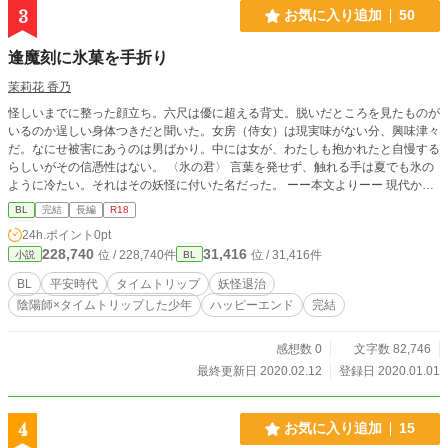
3
お気に入り追加
50
逢魔刻に氷菓を手折り
茉莉花 香乃
怪しいまでに整った顔立ち。六尺は優に超える背丈。脱いだところを見たものが
いるのか逞しい身体つきだと聞いた。女房（侍女）は現実味がない分、興味津々
だ。なにせ被害にあうのは男ばかり。中には女が、わたしも抱かれたと自慢する
らしいがその信憑性はない。 〈氷の君〉 言葉を発せず、触れる手は夏でも氷の
ように冷たい。それはその妖怪に付いた名だった。 ーー本文よりーー 現代から
平安時代へタイムトリップした少年と青年陰陽師が美貌の妖怪を退治する物語
BL
完結
長編
R18
！！注意！！ ⚫︎「陰陽師」と云う単語だけで覗いて下さった方は、ご注意下さ
24h.ポイント
0pt
い。こちら、BL小説です 陰陽道の事はあまり無い、もしくは私の妄想だと思っ
228,740
31,416
位 / 228,740件
位 / 31,416件
小説
BL
て下さい。独自の術などあるかもしれません。敢えて、タグの登録はしてません
が、うっかり辿り着いた方は、躊躇わずにバックお願いします ⚫︎攻めが受けに
BL
平安時代
タイムトリップ
妖怪退治
出会うまでは、ちょっぴり酷い奴でした ⚫︎一度だけですが、攻守逆転します ご
陰陽師×タイムトリップした少年
ハッピーエンド
完結
注意くださいm(_ _)m 『撫子の華が咲く』https://www.alphapolis.co.jp/novel/33
1526219/575244443の約十年後の物語です 主人公や主要な人物は前作には登場
していません。なので、前作を読まなくてもわかるように書くつもりですが、お
感想数 0
文字数 82,746
時間が有る方は拙作『撫子の華が咲く』を先にお読み頂けると幸いです 他サイ
最終更新日 2020.02.12
登録日 2020.01.01
トにも公開しています
4
お気に入り追加
15