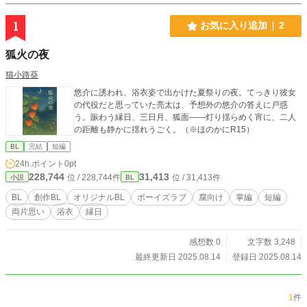
1
お気に入り追加
2
狐火の夜
猫小路葵
悠介に誘われ、浴衣姿で出かけた夏祭りの夜。てっきり彼女
の代役だと思っていた亮太は、予想外の悠介の答えに戸惑
う。賑わう縁日、三日月、狐面――灯り揺らめく宵に、二人
の距離も静かに揺れうごく。（※ほのかにR15）
BL
完結
短編
24h.ポイント
0pt
228,744
31,413
位 / 228,744件
位 / 31,413件
小説
BL
BL
創作BL
オリジナルBL
ボーイズラブ
腐向け
掌編
短編
両片思い
浴衣
縁日
感想数 0
文字数 3,248
最終更新日 2025.08.14
登録日 2025.08.14
1
件