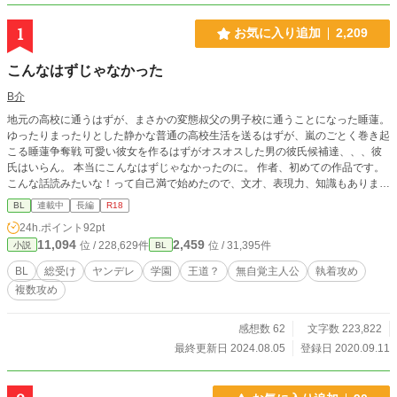
1
お気に入り追加
2,209
こんなはずじゃなかった
B介
地元の高校に通うはずが、まさかの変態叔父の男子校に通うことになった睡蓮。
ゆったりまったりとした静かな普通の高校生活を送るはずが、嵐のごとく巻き起
こる睡蓮争奪戦 可愛い彼女を作るはずがオスオスした男の彼氏候補達、、、彼
氏はいらん。 本当にこんなはずじゃなかったのに。 作者、初めての作品です。
こんな話読みたいな！って自己満で始めたので、文才、表現力、知識もありませ
んが、楽しんで頂けたら光栄です。企業とか、色々あやふやな感じで出てますが
BL
連載中
長編
R18
流して頂けると幸いです！ ＊今はまだ®︎15くらい ＊企業をよくわかってないの
24h.ポイント
92pt
で流しで！ ＊誤字脱字多いかも知れませんごめんなさい！！
11,094
2,459
位 / 228,629件
位 / 31,395件
小説
BL
BL
総受け
ヤンデレ
学園
王道？
無自覚主人公
執着攻め
複数攻め
感想数 62
文字数 223,822
最終更新日 2024.08.05
登録日 2020.09.11