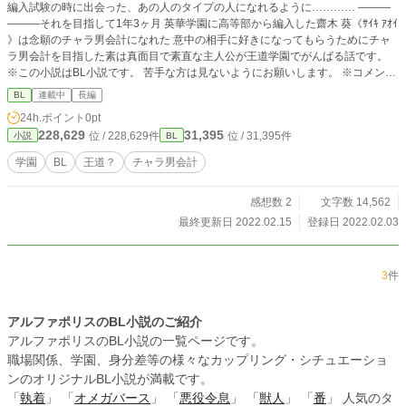
編入試験の時に出会った、あの人のタイプの人になれるように………… ―――
―――それを目指して1年3ヶ月 英華学園に高等部から編入した齋木 葵《ｻｲｷ ｱｵｲ
》は念願のチャラ男会計になれた 意中の相手に好きになってもらうためにチャ
ラ男会計を目指した素は真面目で素直な主人公が王道学園でがんばる話です。
※この小説はBL小説です。 苦手な方は見ないようにお願いします。 ※コメント
での誹謗中傷はお控えください。 初執筆初投稿のため、至らない点が多いと思
BL
連載中
長編
いますが、よろしくお願いします。 他サイトにも掲載しています。
24h.ポイント
0pt
228,629
31,395
位 / 228,629件
位 / 31,395件
小説
BL
学園
BL
王道？
チャラ男会計
感想数 2
文字数 14,562
最終更新日 2022.02.15
登録日 2022.02.03
3
件
アルファポリスのBL小説のご紹介
アルファポリスのBL小説の一覧ページです。
職場関係、学園、身分差等の様々なカップリング・シチュエーショ
ンのオリジナルBL小説が満載です。
「
執着
」 「
オメガバース
」 「
悪役令息
」 「
獣人
」 「
番
」 人気のタ