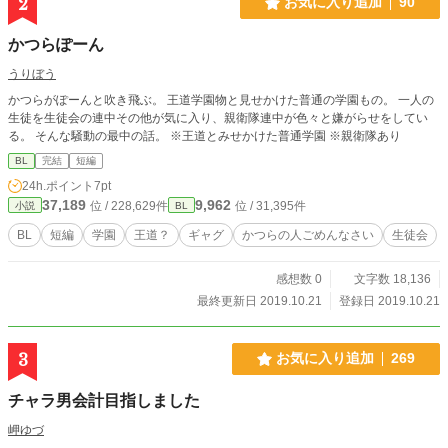
2
お気に入り追加
90
かつらぽーん
うりぼう
かつらがぽーんと吹き飛ぶ。 王道学園物と見せかけた普通の学園もの。 一人の
生徒を生徒会の連中その他が気に入り、親衛隊連中が色々と嫌がらせをしてい
る。 そんな騒動の最中の話。 ※王道とみせかけた普通学園 ※親衛隊あり
BL
完結
短編
24h.ポイント
7pt
37,189
9,962
位 / 228,629件
位 / 31,395件
小説
BL
BL
短編
学園
王道？
ギャグ
かつらの人ごめんなさい
生徒会
感想数 0
文字数 18,136
最終更新日 2019.10.21
登録日 2019.10.21
3
お気に入り追加
269
チャラ男会計目指しました
岬ゆづ