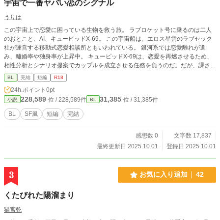
宇宙で一番ヤバい恋のシグナル
うりは
この宇宙上で恋愛に困っている生物を救う旅。 ラブロケット号に乗るのは二人
のおとこと、AI、キューピッドX-69。 この宇宙船は、エロス星雲のラブセック
社が運営する移動式恋愛相談所ともいわれている。 銀河系では恋愛離れが進
み、離婚率や独身率が上昇中。 キューピッドX-69は、恋愛を再燃させるため、
相性分析とシナリオ提案でカップルを成立させる任務を負うのだ。だが、課され
るミッションはすべておかしくて……。
BL
完結
短編
R18
24h.ポイント
0pt
228,589
31,385
位 / 228,589件
位 / 31,385件
小説
BL
BL
SF風
短編
完結
感想数 0
文字数 17,837
最終更新日 2025.10.01
登録日 2025.10.01
3
お気に入り追加
42
くたびれた陽溜まり
猫宮乾