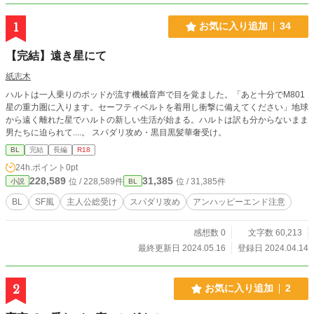
1
お気に入り追加
34
【完結】遠き星にて
紙志木
ハルトは一人乗りのポッドが流す機械音声で目を覚ました。「あと十分でM801
星の重力圏に入ります。セーフティベルトを着用し衝撃に備えてください」地球
から遠く離れた星でハルトの新しい生活が始まる。ハルトは訳も分からないまま
男たちに迫られて....。 スパダリ攻め・黒目黒髪華奢受け。
BL
完結
長編
R18
24h.ポイント
0pt
228,589
31,385
位 / 228,589件
位 / 31,385件
小説
BL
BL
SF風
主人公総受け
スパダリ攻め
アンハッピーエンド注意
感想数 0
文字数 60,213
最終更新日 2024.05.16
登録日 2024.04.14
2
お気に入り追加
2