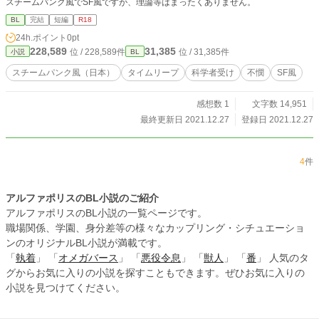
スチームパンク風でSF風ですが、理論等はまったくありません。
BL
完結
短編
R18
24h.ポイント
0pt
228,589
31,385
位 / 228,589件
位 / 31,385件
小説
BL
スチームパンク風（日本）
タイムリープ
科学者受け
不憫
SF風
感想数 1
文字数 14,951
最終更新日 2021.12.27
登録日 2021.12.27
4
件
アルファポリスのBL小説のご紹介
アルファポリスのBL小説の一覧ページです。
職場関係、学園、身分差等の様々なカップリング・シチュエーショ
ンのオリジナルBL小説が満載です。
「
執着
」 「
オメガバース
」 「
悪役令息
」 「
獣人
」 「
番
」 人気のタ
グからお気に入りの小説を探すこともできます。ぜひお気に入りの
小説を見つけてください。