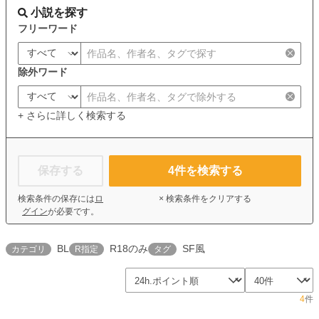
小説を探す
フリーワード
除外ワード
+ さらに詳しく検索する
保存する
4
件を検索する
検索条件の保存には
ロ
× 検索条件をクリアする
グイン
が必要です。
BL
R18のみ
SF風
カテゴリ
R指定
タグ
4
件