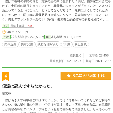
僕は二番村の平民の母と、貴族の父の間に生まれた子供だ。伯爵家に引き取ら
れて、十四歳の新月を待っていると、異母兄のジェイスが「出ていけ」ときつく
あたってくるようになった。どうしてなんだろう？ 最初はよくしてくれたの
に。やっぱり、同じ歳の異母兄弟は複雑なのかな？ 思春期かな？ ※と、い
う、異世界ファンタジー風のSF（宇宙）要素有な残酷描写のある短編です。企
画していた（〆2021/11末）光or闇BL企画参加作品です。シリアス不憫な皮をか
BL
完結
短編
R18
ぶりつつのハピエンです。
24h.ポイント
0pt
228,589
31,385
位 / 228,589件
位 / 31,385件
小説
BL
肉体近親
異母兄弟
残酷な描写あり
SF風
異世界風
感想数 0
文字数 23,456
最終更新日 2021.12.27
登録日 2021.12.27
4
お気に入り追加
92
僕達は恋人ですらなかった。
猫宮乾
僕は若き天才科学者と呼ばれているが、そばに海藤がいてくれなければ何もで
きない。※お誕生日の企画で、①受けが天才・美人・薄幸で無自覚系、自己犠牲
とか偽悪者等②タイムリープ等というお題で書かせて頂きました。なんちゃって