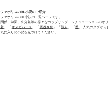
ルファポリスのBL小説のご紹介
ルファポリスのBL小説の一覧ページです。
場関係、学園、身分差等の様々なカップリング・シチュエーションのオリ
執着
」 「
オメガバース
」 「
悪役令息
」 「
獣人
」 「
番
」 人気のタグか
お気に入りの小説を見つけてください。