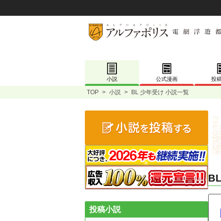
小説
公式漫画
投
TOP
>
小説
>
BL 少年受け 小説一覧
B
投稿小説