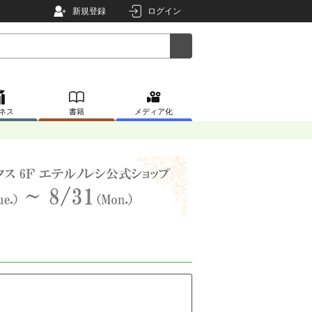
新規登録
ログイン
ネス
書籍
メディア化