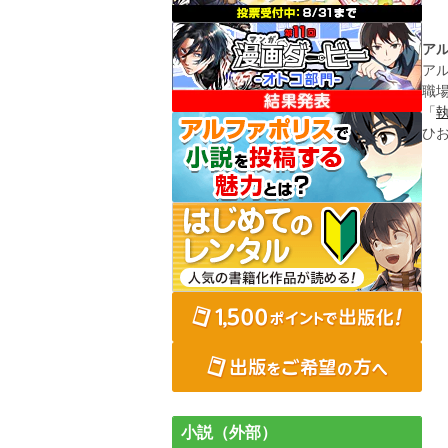
ア
ア
職
「
ひ
小説（外部）