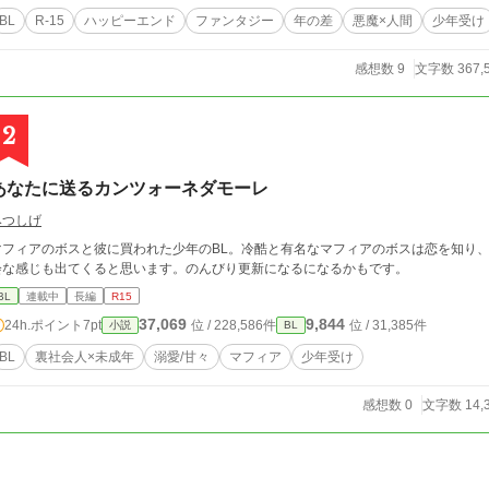
5止まり （R18指摘くらったら大人しくR18いきます） ・道中何があろうと絶対にハピエンになります ・リバ、相手違い、三角関
BL
R-15
ハッピーエンド
ファンタジー
年の差
悪魔×人間
少年受け
などなしCP完全左右固定（ドーヴィ×グレン固定） （モブセクハラ風味はあるかも） 2023.12.18 すみませんんん！！R-15
っておきながら作品自体のレーティングが全年齢向けになってました。R15に修正
感想数 9
文字数 367,
セーフだよね……！
2
あなたに送るカンツォーネダモーレ
みつしげ
マフィアのボスと彼に買われた少年のBL。冷酷と有名なマフィアのボスは恋を知り、彼から
会な感じも出てくると思います。のんびり更新になるになるかもです。
BL
連載中
長編
R15
37,069
9,844
24h.ポイント
7pt
位 / 228,586件
位 / 31,385件
小説
BL
BL
裏社会人×未成年
溺愛/甘々
マフィア
少年受け
感想数 0
文字数 14,