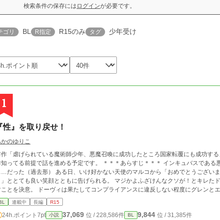
検索条件の保存には
ログイン
が必要です。
BL
R15のみ
少年受け
テゴリ
R指定
タグ
1
『性』を取り戻せ！
あかのゆりこ
前作「虐げられている魔術師少年、悪魔召喚に成功したところ国家転覆にも成功する
ってる前提で話を進める予定です。 ＊＊＊あらすじ＊＊＊ インキュバスである悪魔のドーヴィ、その二つ名は『愛と性の悪魔』
た（過去形） ある日、いけ好かない天使のマルコから「おめでとうございます、二つ名が『愛と子守の悪魔』になりました
ととても良い笑顔とともに告げられる。 マジかよふざけんなクソが！とキレたドーヴィは、現契約主のグレン（16歳）に手を出
 ドーヴィは果たしてコンプライアンスに違反しない程度にグレンとエッチな事ができるのか！？ ＊＊＊概要＊＊＊ 悪
魔のドーヴィが無垢なグレン少年の体にエッチな事を教え込んでR15の範囲内で開
BL
連載中
長編
R15
 ・基本、二人のイチャラブ日常をだらだら書く感じです （スケベ度が低くてもここはR15だから泣かない） ・全編コ
37,069
9,844
24h.ポイント
7pt
位 / 228,586件
位 / 31,385件
小説
BL
ディですエロコメです （たまに筆が滑ったらなんか大変なことになるかもしれない） ・挿入、下半身露出等一切無し、あく