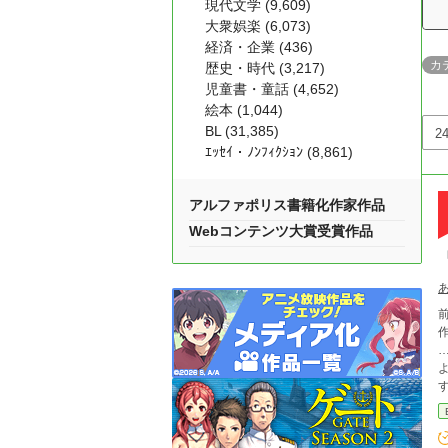
現代文学 (9,609)
大衆娯楽 (6,073)
経済・企業 (436)
カ
歴史・時代 (3,217)
児童書・童話 (4,652)
絵本 (1,044)
BL (31,385)
ｴｯｾｲ・ﾉﾝﾌｨｸｼｮﾝ (8,861)
アルファポリス書籍化作家作品
Webコンテンツ大賞受賞作品
作知
……だっ
よ」
すことを決意。
開発済み処女。
メ