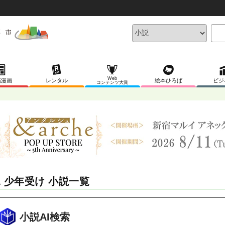
Web
稿漫画
レンタル
絵本ひろば
ビジ
コンテンツ大賞
L 少年受け 小説一覧
小説AI検索