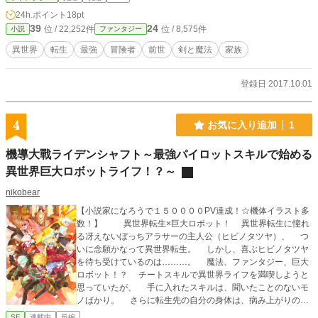
げ出すことに成功する。 頼れる家族も友もおらず、住める家もなく、食べる
24h.ポイント
18pt
物も金もない。それでも自由を手に入れることができたレウルスは、新たな世界
39
24
位 / 22,252件
位 / 8,575件
小説
ファンタジー
での一歩を踏み出す。 そんなレウルスが辿り着いたのは、自身と大差ない境
遇の者達が営む街――ラヴァル廃棄街。 前世の記憶を持つレウルスからすれ
異世界
転生
最強
冒険者
前世
剣と魔法
家族
ばスラム街としか思えないその街で、レウルスは冒険者として生活を始める。
レウルスが願うのは、ただ生きること。 二度目の人生を全うするために、
世知辛い異世界での生活が始まるのだった。 ※転生した主人公による剣と魔法
登録日 2017.10.01
の異世界ファンタジーです。 ※あらすじの通り、割と厳しい世界観です。 ※主
人公は最強ではありません。
4
お気に入り追加
1
機導大戰ライデンシャフト～最強パイロットスキルで始める
異世界巨大ロボットライフ！？～
nikobear
【小説家になろうで１５００００PV達成！☆機体イラスト多
数！】 異世界転生×巨大ロボット！ 異世界転生に憧れ
る冴えないぼっちアラサーの主人公（ヒビノタツヤ）、 つ
いに念願かなって異世界転生。 しかし、喜ぶヒビノタツヤ
を待ち受けているのは………。 魔法、ファンタジー、巨大
ロボット！？ チートスキルで異世界ライフを満喫しようと
思っていたが、 手に入れたスキルは、聞いたことのないモ
ノばかり。 さらに転生先の自分の身体は、病み上がりの少
年なうえ隻眼。 身体の持ち主だった少年リゼル・ティター
SF
連載中
長編