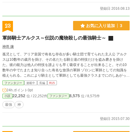
登録日 2016.08.13
23
お気に入り追加
3
軍師騎士アルクス～伝説の魔物殺しの最強騎士～
神嵜 煉
孤児として、アリア皇国で有名な存在が多い騎士団で育てられた主人公 アルク
スは10数年の歳月を掛け、その名だたる騎士達の特技だけを盗み磨きを掛け
た。彼の能力は他人の特技を誰よりも早く吸収することが出来ること。その10
数年の中でたまたま知り合った有名な放浪の軍師 ゾロンに軍師としての知識を
植えられる。これにより騎士として軍師としても最強クラスまでにのしあがった
彼は騎士団の中で輝きを見せ始める。そして、後に第一次バライム戦役と呼ばれ
ファンタジー
連載中
長編
R15
る戦いで多数の功績を残した彼は皇国12神将(借り)の一人として数えられ、軍師
24h.ポイント
0pt
騎士と呼ばれるようになる。 これはこれから5年後の話。 18歳となったアルク
22,252
8,575
位 / 22,252件
位 / 8,575件
小説
ファンタジー
スは軍師騎士という新たなる職に着いて、自身の騎士団を抱えていた。彼は皇国
から領土を貰いそこで自身の騎士団を鍛えながら生活していた。ある日、ザイリ
最強
神
帝国が5年ぶりの宣戦を布告してくる。これは平和となった国で生きていた主人
公が1つの戦争を切っ掛けに色々なことに巻き込まれていく話です。
登録日 2015.07.30