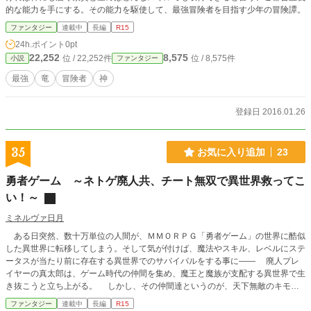
的な能力を手にする。その能力を駆使して、最強冒険者を目指す少年の冒険譚。
ファンタジー
連載中
長編
R15
24h.ポイント
0pt
22,252
8,575
位 / 22,252件
位 / 8,575件
小説
ファンタジー
最強
竜
冒険者
神
登録日 2016.01.26
35
お気に入り追加
23
勇者ゲーム ～ネトゲ廃人共、チート無双で異世界救ってこ
い！～
ミネルヴァ日月
ある日突然、数十万単位の人間が、ＭＭＯＲＰＧ「勇者ゲーム」の世界に酷似
した異世界に転移してしまう。そして気が付けば、魔法やスキル、レベルにステ
ータスが当たり前に存在する異世界でのサバイバルをする事に―― 廃人プレ
イヤーの真太郎は、ゲーム時代の仲間を集め、魔王と魔族が支配する異世界で生
き抜こうと立ち上がる。 しかし、その仲間達というのが、天下無敵のキモオ
タ、中二病ロリっ娘、お嬢様界最強の王子様、最凶アラフォー女子、お嬢様ofお
ファンタジー
連載中
長編
R15