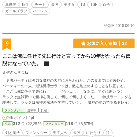
そうこれは、かつて南条雪穂だった少女『ファーリ』が、自分の魔法の才能と
異世界
転生
チート
最強
美少女
TS
TSF
百合
向き合いながら剣と魔法の世界『ファンタズム』で生きていく物語。
ガールズラブ
ハーレム
登録日 2018.06.10
9
お気に入り追加
32
ここは俺に任せて先に行けと言ってから10年がたったら伝
説になっていた。
えぞぎんぎつね
勇者パーティは強力な魔神の大群におそわれた。このままでは全滅必至。
パーティーの一人、最強魔導士ラックは、敵を足止めすることを決意する。
「ここは俺に任せて先に行け！」「だが……」「なあに、すぐに追いつく」
ラックは無我夢中で魔神を倒して、倒して倒しまくった。 特技ラーニングを
駆使して、ラックは魔神の魔法を学習していく。 魔神の能力であるドレイン
タッチなどを学習し、利用することで休まず寝ずに戦い続ける。 魔神はどん
ファンタジー
連載中
長編
どん強力になっていくが、ラックも飛躍的にどんどん強くなっていく。 魔神
24h.ポイント
1pt
がわいてこなくなるまで、ラックは10年戦い抜いた。 王都に帰ったラックは
312
118
位 / 22,252件
位 / 8,575件
小説
ファンタジー
驚く。 自分の名前が通貨単位となり、かなり美化された巨大な像が建てられ
てしまっていた。 そして、生命力吸収を使いまくったせいで、若返ってし
剣と魔法
ファンタジー
男主人公
最強
にわとり
狼
まっている。 年齢にそぐわぬ外見。飛躍的に伸びた能力。 「目立ちすぎる」