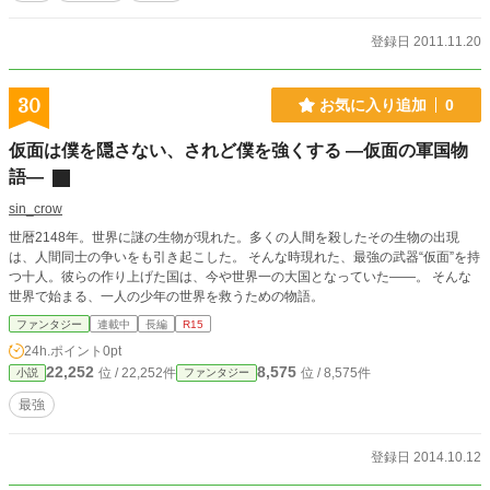
登録日 2011.11.20
30
お気に入り追加
0
仮面は僕を隠さない、されど僕を強くする ―仮面の軍国物
語―
sin_crow
世暦2148年。世界に謎の生物が現れた。多くの人間を殺したその生物の出現
は、人間同士の争いをも引き起こした。 そんな時現れた、最強の武器“仮面”を持
つ十人。彼らの作り上げた国は、今や世界一の大国となっていた――。 そんな
世界で始まる、一人の少年の世界を救うための物語。
ファンタジー
連載中
長編
R15
24h.ポイント
0pt
22,252
8,575
位 / 22,252件
位 / 8,575件
小説
ファンタジー
最強
登録日 2014.10.12