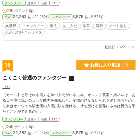
ファンタジー
連載中
長編
R15
24h.ポイント
0pt
22,252
8,575
位 / 22,252件
位 / 8,575件
小説
ファンタジー
異世界
ファンタジー
魔法
女主人公
最強
冒険
チート無し
ほのぼの時々シリアス
登録日 2022.12.13
16
お気に入り追加
0
ごくごく普通のファンタジー
いお
【カース】と呼ばれる能力を持つ人間がいる世界。オレンジ農家の娘ネルは、あ
る日を境に呪いのような能力を発現した。制御の効かないそれを消し去るため、
彼女はオーウェル騎士団の入団試験を受ける。待ち受ける苦難にネルは目的を果
たすことができるのか。
ファンタジー
連載中
長編
R15
24h.ポイント
0pt
22,252
8,575
位 / 22,252件
位 / 8,575件
小説
ファンタジー