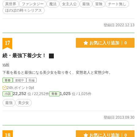
異世界
ファンタジー
魔法
女主人公
最強
冒険
チート無し
ほのぼの時々シリアス
登録日 2022.12.13
17
お気に入り追加
0
続・最強下着少女！
yuki
下着を着ると最強になる美少女を取り巻く、変態老人と変態少年。
青春
連載中
長編
24h.ポイント
0pt
22,252
1,025
位 / 22,252件
位 / 1,025件
小説
青春
最強
美少女
登録日 2013.09.30
18
お気に入り追加
0