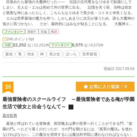
目覚めたら最強の大魔神だった―― 伝説の古代竜をなりゆきで奴隷にして
しまい、主人公・エルは初めて外の世界に出る。 記憶を失う前、当時は幼女
と親密な仲にあったらしく、こちらもなりゆきで美少女・コトネと仲良くなる。
エルは世界最強の魔力を持つ。しかしあまりに次元が違うため、誰も大魔神の
強さに気づかない。 だが、最終的にはみなが知ることになる。 大魔神エル
の規格外な強さを。 彼の本当の姿に気づいた女性たちも、どんどんとエルに
ファンタジー
連載中
長編
R15
惹かれていく。 失われた記憶をすこしずつ取り戻しながら、エルは気ままな
24h.ポイント
0pt
生活を送っていく。
22,252
8,575
位 / 22,252件
位 / 8,575件
小説
ファンタジー
最強
竜
幼女
神
美少女
ぼっち
世界最強
登録日 2017.09.04
26
お気に入り追加
5
最強冒険者のスクールライフ ～最強冒険者である俺が学園
生活で彼女と出会うなんて～
霜月彰男
最強と呼ばれている冒険者、雨宮颯太は夢の世界へ行くことができる門、‶楽
園の門〟へたどり着くのだったが、その門を開けるには、‶真実の魔法〟を使わ
なければならい。この魔法を習得するには魔法科学院に通わなければならない。