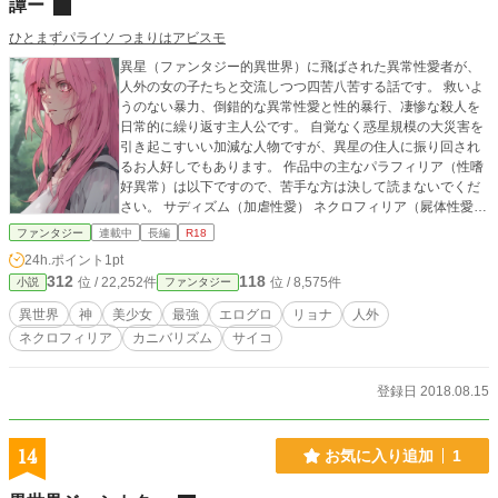
譚ー
ひとまずパライソ つまりはアビスモ
異星（ファンタジー的異世界）に飛ばされた異常性愛者が、
人外の女の子たちと交流しつつ四苦八苦する話です。 救いよ
うのない暴力、倒錯的な異常性愛と性的暴行、凄惨な殺人を
日常的に繰り返す主人公です。 自覚なく惑星規模の大災害を
引き起こすいい加減な人物ですが、異星の住人に振り回され
るお人好しでもあります。 作品中の主なパラフィリア（性嗜
好異常）は以下ですので、苦手な方は決して読まないでくだ
さい。 サディズム（加虐性愛） ネクロフィリア（屍体性愛）
カニバリズム（食人性愛） エロトフォノフィリア（殺人性
ファンタジー
連載中
長編
R18
愛） アクロトモフィリア（四肢欠損性愛） バイストフィリア
24h.ポイント
1pt
（強姦性愛） ミクロフィリア（矮人性愛） ※ 事前に「ご注
312
118
位 / 22,252件
位 / 8,575件
小説
ファンタジー
意と方向性」を必ずお読みください。 エログロ/リョナ 惨殺/
殺戮 美少女/人外 異界転移 陵辱/強姦/レイプ 猟奇的/拷問 処女/
異世界
神
美少女
最強
エログロ
リョナ
人外
非処女 鬼畜/サイコ SM/サディズム 屍姦/ネクロフィリア 食人/
ネクロフィリア
カニバリズム
サイコ
カニバリズム SF/ホラー/ギャグ 切断/欠損 殺人/レイプ殺人 火
あぶり/火炙り R-20/R-18G 暴力/監禁 人体破損/精神崩壊 異世
界/異星 ファンタジー/ホラー 神/魔王 美少女/人外 チートアイ
登録日 2018.08.15
テム/最強
14
お気に入り追加
1