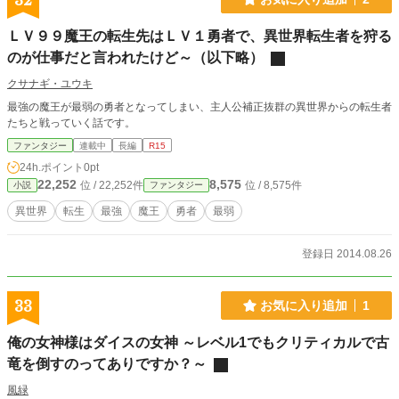
32
カン編を追加した構成になっています。 ※投稿の仕方として、真田幸村編とチ
ンギスカン編を交互に出します。
ＬＶ９９魔王の転生先はＬＶ１勇者で、異世界転生者を狩る
のが仕事だと言われたけど～（以下略）
クサナギ・ユウキ
最強の魔王が最弱の勇者となってしまい、主人公補正抜群の異世界からの転生者
たちと戦っていく話です。
ファンタジー
連載中
長編
R15
24h.ポイント
0pt
22,252
8,575
位 / 22,252件
位 / 8,575件
小説
ファンタジー
異世界
転生
最強
魔王
勇者
最弱
登録日 2014.08.26
33
お気に入り追加
1
俺の女神様はダイスの女神 ～レベル1でもクリティカルで古
竜を倒すのってありですか？～
風緑