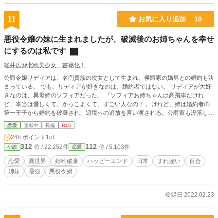
11
お気に入り追加
10
悪役令嬢の妹に生まれましたが、破滅後のお姉ちゃんを幸せ
にするのは私です
軽井広@北欧美少女 書籍化！
公爵令嬢リディアは、名門貴族の次女として生まれ、侯爵家の嫡男との婚約も決
まっている。 でも、リディアが好きなのは、婚約者ではない。 リディアが大好
きなのは、異母姉のソフィアだった。 「ソフィアお姉ちゃんは高飛車だけれ
ど、本当は優しくて、かっこよくて、すごい人なの！」 けれど、姉は婚約者の
第一王子から婚約を破棄され、辺境への追放を言い渡される。公爵家も没落して
しまい、リディアの婚約もなかったことにされた。 姉が絶望して泣きながら謝
恋愛
連載中
長編
R15
るのを見て、リディアは決意する 「大丈夫……辺境でも、わたしがソフィアお
24h.ポイント
1pt
姉ちゃんを幸せにしてみせるから！」 リディアとソフィアの姉妹は、辺境での
312
112
位 / 22,252件
位 / 5,103件
小説
恋愛
スローライフをはじめる。爵位もお金もないけれど、二人はもふもふ魔獣に囲ま
れ、美味しいご飯を食べながら、幸せ生活を送っていく。
恋愛
異世界
婚約破棄
ハッピーエンド
日常
すれ違い
百合
姉妹
最強
悪役令嬢
登録日 2022.02.23