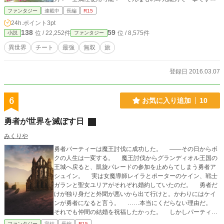
が？
ファンタジー
連載中
長編
R15
24h.ポイント
3pt
138
59
位 / 22,252件
位 / 8,575件
小説
ファンタジー
異世界
チート
最強
無双
旅
登録日 2016.03.07
6
お気に入り追加
10
勇者が世界を滅ぼす日
みくりや
勇者パーティーは魔王討伐に成功した。 ――その日からボ
クの人生は一変する。 魔王討伐からグランディオル王国の
王城へ戻ると、凱旋パレードの参加を止めらてしまう勇者ア
シュイン。 実は女魔導師レイラとポーターのケイン、戦士
ガランと聖女ユリアがそれぞれ婚約していたのだ。 勇者だ
けが独り身だと外聞が悪いから出て行けと。かわりにはケイ
ンが勇者になると言う。 ……本当にくだらない理由だ。
それでも仲間の結婚を祝福したかった。 しかしパーティー
除籍は勅命でもあったため、既に居場所はどこにもなくなっ
ファンタジー
完結
長編
R15