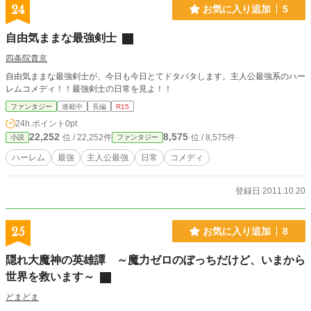
24
お気に入り追加
5
自由気ままな最強剣士
四条院貴京
自由気ままな最強剣士が、今日も今日とてドタバタします。主人公最強系のハー
レムコメディ！！最強剣士の日常を見よ！！
ファンタジー
連載中
長編
R15
24h.ポイント
0pt
22,252
8,575
位 / 22,252件
位 / 8,575件
小説
ファンタジー
ハーレム
最強
主人公最強
日常
コメディ
登録日 2011.10.20
25
お気に入り追加
8
隠れ大魔神の英雄譚 ～魔力ゼロのぼっちだけど、いまから
世界を救います～
どまどま