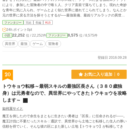
により、参加した冒険者の中で唯１人、クリア直前で落ちてしまう。現れた奇妙
な青年に気に入られ、ゲームとよく似た世界に連れてこられてしまう。なんとか
元の世界に戻る方法を探そうとするが──最強装備、最凶リアルラックの異世界
探索冒険もの。
ファンタジー
完結
長編
R15
24h.ポイント
0pt
22,252
8,575
位 / 22,252件
位 / 8,575件
小説
ファンタジー
異世界
最強
ゲーム
冒険者
登録日 2016.09.28
20
お気に入り追加
0
トウキョウ転移～最弱スキルの最強区長さん（３８０歳独
身）は元勇者なので、異世界にやってきたトウキョウを攻略
します～
如何屋サイと
魔王を倒したので余生をまともに生きたい勇者は「区長」に任命されるが――。
魔王討伐に不要だったスキル：通訳で、異世界から土地ごと転移した住人の厚い
信頼を得ていく。そんな彼の区にまた新しい土地【トウキョウ】が転移してき