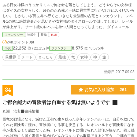
ある日女神様のうっかりミスで俺は命を落としてしまう。 どうやらその女神様
はダイスの女神らしく、改心のため俺と一緒に異世界に行かなければいけないら
しい。 しかしいざ異世界へ行くといきなり最強種の古竜とエンカウント。 レベ
ル1の俺は絶対絶命かと思いきや女神様のダイスロールで倒してしまい、レベル
が爆上がり。 チート級のレベルを持つ人間となってしまった。 ダイスロールに
ついてだけはチートスキルを持つ女神様。 なんでもダイスロールで解決したが
ファンタジー
連載中
長編
R15
る女神様。 そんな女神と異世界をまったり旅する話です。
24h.ポイント
0pt
22,252
8,575
位 / 22,252件
位 / 8,575件
小説
ファンタジー
異世界
チート
まったり
最強
竜
女神
神
旅
登録日 2017.09.03
34
お気に入り追加
261
ご都合能力の冒険者は自重する気は無いようです
丸瀬 浩玄
書籍情報
巨竜の戦場となり、滅びた王都で生き残った少年レオンハルトは、自分を助けて
くれた冒険者に憧れ、冒険者になる事を決意する。レオンハルトが冒険者になる
事が出来る１５歳になった時、レオンハルトに掛けられた封印が解かれ、鍛え続
ければ神にも届く素質と望めばどんなスキルでも取得できると言う、ご都合主義