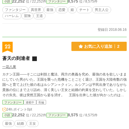
22,252
8,575
位 / 22,252件
位 / 8,575件
小説
ファンタジー
と銀の姫と出会う事で動き出し、シンは動乱する世界の中心に向かっていく事と
なる。シン、セシル、フィアナ、それぞれに秘められた秘密と本当の敵に向き合
ファンタジー
異世界
最強
恋愛
姫
チート
男主人公
う為に。
ハーレム
冒険
王道
登録日 2018.06.16
22
お気に入り追加
2
蒼天の到達者
一花八果
カナン王国――そこには剣技と魔法、両方の奥義を究め、最強の名を欲しいまま
にしていた男がいた。王国を襲った危機をことごとく退け、王国を大陸有数の強
国へと育て上げた彼の名はルシアン＝クィン。ルシアンは平民出身でありながら
貴族の位にまで上り詰め、清く美しい王女と結婚の約束を交わしていた。しかし
その矢先、彼は突然王国から姿を消す。 王国を出奔した彼が向かったのは、
邪悪な龍が住むという呪われた山だった。そこで出会ったのは、凶悪な龍……で
ファンタジー
連載中
長編
はなく、なんとその娘。ルシアンは少女を一人にすることができず、「ずっと一
24h.ポイント
0pt
緒にいる」と約束してしまう。しかし絡み合った二つの運命が、二人の背後に忍
22,252
8,575
位 / 22,252件
位 / 8,575件
小説
ファンタジー
び寄る……
最強
結婚
王女