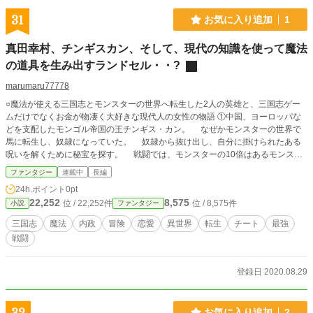
31
お気に入り追加
1
真田幸村、チンギスカン、そして、現代の知識を使って魔法
の道具を生み出すランドセル・・?
marumaru77778
○魔法が使える三国志とモンスターの世界へ転生した2人の英雄と、三国志ゲー
ムだけでなくお金が物凄く大好きな現代人の女性の物語 ①中国、ヨーロッパな
どを支配したモンゴル帝国の王チンギス・カン。 なぜかモンスターの世界で
馬に転生し、奴隷になっていた。 奴隷から抜け出し、自分に掛けられたある
呪いを解くために秘宝を探す。 戦闘では、モンスターの10倍はあるモンスタ
ー艦を使った集団戦をメインにして、 モンスターカードや知恵などを使って
ファンタジー
連載中
長編
戦う。 常識はずれの能力でモンスター艦をパワーUPし、指揮の能力や作戦を
24h.ポイント
0pt
考える力は抜群。 ②日本一の兵と言われた真田幸村。 魔法が使える三国志の
22,252
8,575
位 / 22,252件
位 / 8,575件
小説
ファンタジー
世界で、弱い国の丸々太った王子に転生し、後継者争いに巻き込まれる。 居
合い切りの達人で、相棒と一緒に危機を乗り越える。 ③幸村の相棒であり、三
三国志
魔法
内政
冒険
恋愛
異世界
転生
チート
最強
国志のゲームが大好きな現代人のナオ。 あと、お金が物凄く好き(￣▽￣)ニヤリ
戦闘
ランドセルに憑依し、幸村と一緒に行動するこの物語で鍵を握る女性 王の
補佐をする能力が高い|王佐《おうさ》の才を持っているが、幸村をこき使って
る。 現代や三国志の知識を駆使して、商売や領地改革の案を出したり、
登録日 2020.08.29
魔法の道具を作ってピンチを乗り越える。 他にも、魔法や戦術を使って、城
攻めなどの戦をやる予定です。 この作品は、前に作った 「真田幸村が三国志の
世界へ転生・・・魔法のランドセルと共に」 の内容を少し変更して、チンギス
お気に入り追加
2