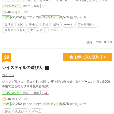
せにとても辛辣。 人間、竜、二つの感情が交差して混ざり
合う。 そして、ディレザリサは物語の最後に何を思うのか
ファンタジー
連載中
長編
R15
───。
24h.ポイント
0pt
22,252
8,575
位 / 22,252件
位 / 8,575件
小説
ファンタジー
異世界
転生
美少女
召喚
最強
チート
百合展開有り
鬼畜キャラ有り
女主人公
イケメン
登録日 2018.05.03
29
お気に入り追加
4
レイステイルの遊び人
つんどら
ジョブ：遊び人、気まぐれで楽しい事を好む僕っ娘少女がゲームの世界の1000
年後で送るのんびり最強系冒険譚。
ファンタジー
連載中
長編
R15
24h.ポイント
0pt
22,252
8,575
位 / 22,252件
位 / 8,575件
小説
ファンタジー
最強
のんびり
ゲーム