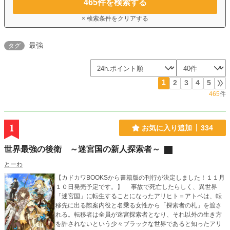
465
件を検索する
× 検索条件をクリアする
最強
タグ
1
2
3
4
5
465
件
1
お気に入り追加
334
世界最強の後衛 ～迷宮国の新人探索者～
とーわ
【カドカワBOOKSから書籍版の刊行が決定しました！１１月
１０日発売予定です。】 事故で死亡したらしく、異世界
「迷宮国」に転生することになったアリヒト＝アトベは、転
移先に出る際案内役と名乗る女性から「探索者の札」を渡さ
れる。転移者は全員が迷宮探索者となり、それ以外の生き方
を許されないという少々ブラックな世界であると知ったアリ