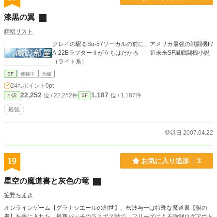
漆黒の翼
輝絽リスト
クレイの駆るSu-57ソーカルの前に、アメリカ最強の戦闘機F/
A-22BラプターⅡが立ちはだかる――近未来SF風戦闘機小説
（ライト系）
SF
連載中
長編
24h.ポイント
0pt
22,252
1,187
位 / 22,252件
位 / 1,187件
小説
SF
最強
登録日 2007.04.22
19
お気に入り追加
3
星空の魔道書と灰色の竜
笹野ちまき
オンラインゲーム【グラナシエールの創世】。松波与一は特殊な魔道書【暝の
書】を手に入れた。最新パッチのラスボス戦で、フリーズによる強制ログアウト