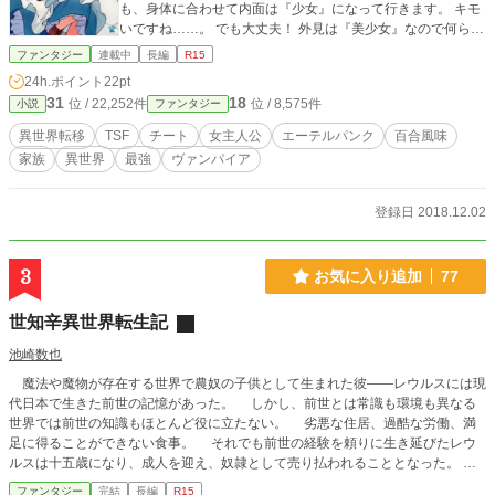
も、身体に合わせて内面は『少女』になって行きます。 キモ
いですね……。 でも大丈夫！ 外見は『美少女』なので何ら問
題ありません！！ 人形の様な造形と、生まれたばかりでモッ
ファンタジー
連載中
長編
R15
チモチの肌ざわりなので、女子達には弄り倒されます。 『お
24h.ポイント
22pt
人形遊び』です！ほぼセクハラです！！ 【一章】【二章】は
31
18
位 / 22,252件
位 / 8,575件
小説
ファンタジー
田舎暮らしで魔獣相手に無双します。 【三章】から、都会に
出ての学園モノになってまいります。
異世界転移
TSF
チート
女主人公
エーテルパンク
百合風味
家族
異世界
最強
ヴァンパイア
登録日 2018.12.02
3
お気に入り追加
77
世知辛異世界転生記
池崎数也
魔法や魔物が存在する世界で農奴の子供として生まれた彼――レウルスには現
代日本で生きた前世の記憶があった。 しかし、前世とは常識も環境も異なる
世界では前世の知識もほとんど役に立たない。 劣悪な住居、過酷な労働、満
足に得ることができない食事。 それでも前世の経験を頼りに生き延びたレウ
ルスは十五歳になり、成人を迎え、奴隷として売り払われることとなった。
だが、奴隷として鉱山に運ばれる途中、魔物の襲撃に遭ったレウルスは辛くも逃
ファンタジー
完結
長編
R15