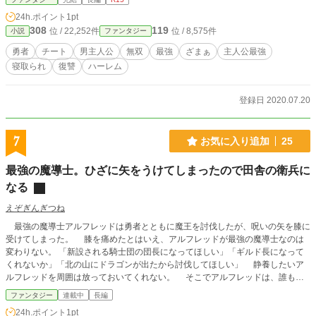
ていた。 ボクは失意のまま王都を後にする。 思い出に浸
24h.ポイント
1pt
るように、勇者の軌跡を確認する旅をすることにした。だが
308
119
位 / 22,252件
位 / 8,575件
小説
ファンタジー
旅の途中で、はじめから騙されて利用されていたことに気が
ついてしまう。 その末に行きついたのは魔王城。 魔王の
勇者
チート
男主人公
無双
最強
ざまぁ
主人公最強
間には魔王の娘アイリスがいた。 その暴力的な美しさに、
寝取られ
復讐
ハーレム
ボクは一瞬で心臓を鷲づかみにされるがごとく魅了されて―
― 世界への復讐を誓った。
登録日 2020.07.20
7
お気に入り追加
25
最強の魔導士。ひざに矢をうけてしまったので田舎の衛兵に
なる
えぞぎんぎつね
最強の魔導士アルフレッドは勇者とともに魔王を討伐したが、呪いの矢を膝に
受けてしまった。 膝を痛めたとはいえ、アルフレッドが最強の魔導士なのは
変わりない。 「新設される騎士団の団長になってほしい」「ギルド長になって
くれないか」「北の山にドラゴンが出たから討伐してほしい」 静養したいア
ルフレッドを周囲は放っておいてくれない。 そこでアルフレッドは、誰も自
分を知らない片田舎で静養することを決意する。 『ムルグ村の衛兵募集。狼と
ファンタジー
連載中
長編
猪が出て困っています。報酬は衣食住。※村には温泉があります』 「これ
24h.ポイント
1pt
だ！」 最強の魔導士おっさんはのんびり田舎のスローライフがはじまる！