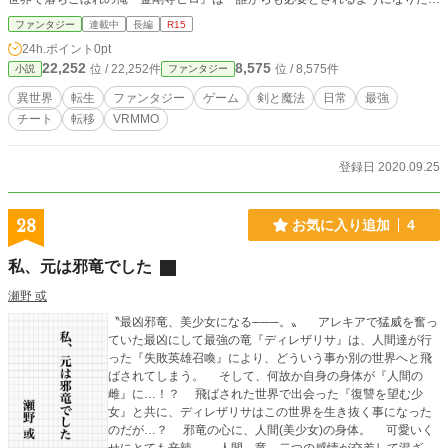
い」という欲求を満たすためあえてその職業を選択し、老年の魔術師としてゲー
ファンタジー
連載中
長編
R15
ムをプレイしていた。ゲーム内で理想の自分を演じることで、上手くいかない現
24h.ポイント
0pt
実から目を背けていたのだ。 ……だが、俺はあることをきっかけに突然の
22,252
8,575
位 / 22,252件
位 / 8,575件
小説
ファンタジー
死を迎えてしまう。そして目が覚めた俺の前に広がっていたのは『Your Life Sto
ry』と同じ法則が通用する異世界。そこには俺を必要としてくれる大勢の人たち
異世界
転生
ファンタジー
ゲーム
剣と魔法
日常
最強
がいた。その世界において人類はゴブリン、オーク、ミノタウロスといった異種
チート
転移
VRMMO
族の侵攻に晒されており、魔法を持たない人類は滅亡の危機に瀕していたのだ。
そんな中、何故か俺だけがゲーム中のキャラのスキル、魔力、身体能力を引き継
ぎ強力な魔法を使うことができる。転移した先で『ソフィア』という少女を助け
登録日 2020.09.25
たのをきっかけに、俺は自分だけが持つ強大な力に向き合い、また苦悩しなが
ら、世界に大きな影響を与えていくのだった。 ※本作はカクヨム様、小説家に
なろう様、MAGNET MACROLINK様にも投稿させていただいています ※感想や
28
お気に入り追加
4
ご意見等ございましたら何でもお書きください！
私、元は邪竜でした
瀬野 或
〝最凶邪竜、美少女になる───。〟 アレキアで猛威を奮っ
ていた最凶にして最強の竜『ディレザリサ』は、人間達が行
った『失敗英雄召喚』により、どういう事か別の世界へと飛
ばされてしまう。 そして、何故か自身の身体が『人間の
雌』に…！？ 飛ばされた世界で出会った『復讐を望む少
女』と共に、ディレザリサはこの世界を生き抜く事になった
のだが…？ 邪竜の心に、人間(美少女)の身体。 可愛いく