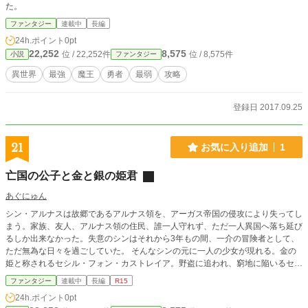
た。
ファンタジー
連載中
長編
24h.ポイント
0pt
22,252
8,575
位 / 22,252件
位 / 8,575件
小説
ファンタジー
異世界
最強
魔王
勇者
最弱
攻略
登録日 2017.09.25
21
お気に入り追加
1
亡国の公子と金と銀の姫君
あぐにゅん
シン・アルナスは故郷であるアルナス領を、アーガス帝国の侵攻により失ってし
まう。家族、友人、アルナス領の住民、誰一人守れず、ただ一人異国へ落ち延び
るしか出来なかった。失意のシンはそれから3年もの間、一介の冒険者として、
ただ無為な日々を過ごしていた。 そんなシンの元に一人の少女が現れる。金の
姫と称されるセシル・フォン・カストレイア。野盗に追われ、窮地に陥いるセシ
ルを救う事で、シンの無為な日々が色付いていく。 そしてもう一人の少女、銀
ファンタジー
連載中
長編
R15
の姫、フィアナ・フォン・カストレイア。シンの過去を知る彼女との出会いが、
24h.ポイント
0pt
彼女の想いと共に、シンが過去に向き合うきっかけとなっていく。 物語は、金