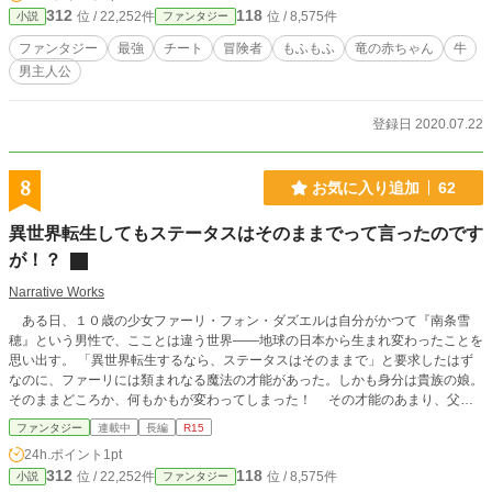
312
118
位 / 22,252件
位 / 8,575件
小説
ファンタジー
ファンタジー
最強
チート
冒険者
もふもふ
竜の赤ちゃん
牛
男主人公
登録日 2020.07.22
8
お気に入り追加
62
異世界転生してもステータスはそのままでって言ったのです
が！？
Narrative Works
ある日、１０歳の少女ファーリ・フォン・ダズエルは自分がかつて『南条雪
穂』という男性で、こことは違う世界――地球の日本から生まれ変わったことを
思い出す。 「異世界転生するなら、ステータスはそのままで」と要求したはず
なのに、ファーリには類まれなる魔法の才能があった。しかも身分は貴族の娘。
そのままどころか、何もかもが変わってしまった！ その才能のあまり、父親
の鶴の一声で『王立ハンター学園』へ通うことになったり。 入学試験では謎
ファンタジー
連載中
長編
R15
の金髪美少女『リグレット』と仲良くなったり。 いざ入学してみればファー
24h.ポイント
1pt
リの姉で吸血鬼の『クエラ』やその友達の獣人『アンネ』とチームを結成した
312
118
位 / 22,252件
位 / 8,575件
小説
ファンタジー
り。 普通の生活を望んだはずが、ファーリの毎日はにぎやかなことばかり！