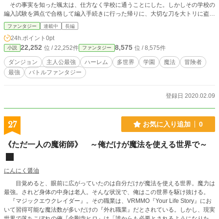
その事実を知った颯太は、仕方なく学校に通うことにした。しかしその学校の
編入試験を満点で合格して編入手続きに行った帰りに、大切な刀を大トリに盗ま
れた。そのトリを捕まえようとすると、大トリが刀を落として落下。 彼が落下
ファンタジー
連載中
長編
した先は何と女子風呂！？ そこで颯太は王国の第三王女、リーナ・マリアネ
24h.ポイント
0pt
スを押し倒して彼女の裸を直視してしまった。激怒したリーナは颯太に決闘を申
22,252
8,575
位 / 22,252件
位 / 8,575件
小説
ファンタジー
し込むのだが決闘当日に巨大な魔獣が学校を襲いにやってくる。 ――これは常
識破りの最強冒険者、雨宮颯太が学園で仲間たちと出会い、そして押し寄せる強
ダンジョン
主人公最強
ハーレム
多世界
学園
魔法
冒険者
大な敵に立ち向かい、仲間と共に世界の謎を解明していく物語である！
最強
バトルファンタジー
登録日 2020.02.09
27
お気に入り追加
0
《ただ一人の魔術師》 ～俺だけが魔法を使える世界で～
にんにく醤油
目覚めると、眼前に広がっていたのは自分だけが魔法を使える世界。魔力は
最強。されど身体の中身は老人。そんな状況で、俺はこの世界を駆け抜ける。
『マジックエウクレイダー』。その職業は、VRMMO『Your Life Story』にお
いて習得可能な魔法数が多いだけの『外れ職業』だとされている。しかし、現実
世界で落ちこぼれの俺『金剛寺ヒロ』は「誰からも必要とされるようになりた