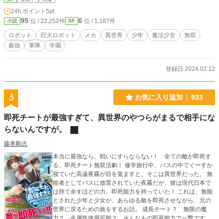
ニアの意識は残っているしで、 憧れの異世界ライフはどこ
24h.ポイント
5pt
へやら。 そんな中、少年になったヒビノタツヤは自分の住
95
6
位 / 22,252件
位 / 1,187件
小説
SF
む村を守るため、 巨大ロボットに乗り込むことに… 身体
の持ち主リゼル・ティターニアと協力しながら、巨大な敵に
ロボット
巨大ロボット
メカ
異世界
少年
魔法少女
無双
立ち向かう。 彼が手にしたスキルとは…？ 車の免許すら
最強
軍隊
学園
持ってない男ヒビノタツヤが巨大ロボットを操縦する時、何
かが起こる…！！
登録日 2024.02.12
5
お気に入り追加
933
即死チートが最強すぎて、異世界のやつらがまるで相手にな
らないんですが。
藤孝剛志
本当に最強なら、戦いにすらならない！ 全ての敵が即死す
る、即死チート無双活劇！ 修学旅行中、バスの中でぐーすか
寝ていた高遠夜霧が目を覚ますと、そこは異世界だった。 無
能者としてバスに放置されていた夜霧だが、彼は現代日本で
は持て余すほどの力、即死能力を持っていた！ これは、無能
とされた少年と少女が、あらゆる敵を即死させながら、元の
世界に戻るための旅をするお話。 成長チート？ 無限の魔
力？ 全属性使用可能？ そんなもの即死能力で一撃です