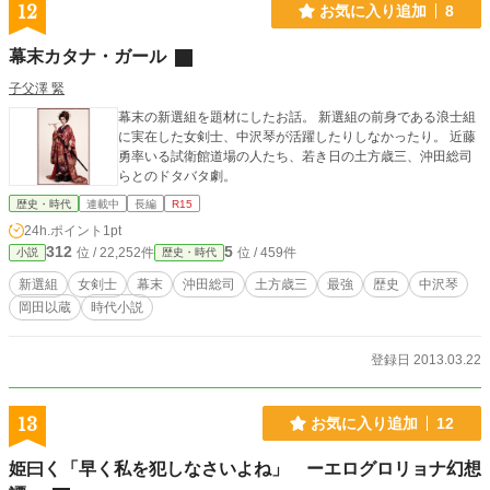
12
お気に入り追加
8
幕末カタナ・ガール
子父澤 緊
幕末の新選組を題材にしたお話。 新選組の前身である浪士組
に実在した女剣士、中沢琴が活躍したりしなかったり。 近藤
勇率いる試衛館道場の人たち、若き日の土方歳三、沖田総司
らとのドタバタ劇。
歴史・時代
連載中
長編
R15
24h.ポイント
1pt
312
5
位 / 22,252件
位 / 459件
小説
歴史・時代
新選組
女剣士
幕末
沖田総司
土方歳三
最強
歴史
中沢琴
岡田以蔵
時代小説
登録日 2013.03.22
13
お気に入り追加
12
姫曰く「早く私を犯しなさいよね」 ーエログロリョナ幻想