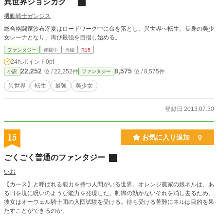
異世界ジョシカク
機動戦士ガンジス
総合格闘家沙布冴夏はロードワーク中に命を落とし、異世界へ転生。長身の美少
女レーナとなり、再び最強を目指し始める。
ファンタジー
連載中
長編
R15
24h.ポイント
0pt
22,252
8,575
位 / 22,252件
位 / 8,575件
小説
ファンタジー
異世界
転生
最強
美少女
登録日 2013.07.30
15
お気に入り追加
0
ごくごく普通のファンタジー
いお
【カース】と呼ばれる能力を持つ人間がいる世界。オレンジ農家の娘ネルは、あ
る日を境に呪いのような能力を発現した。制御の効かないそれを消し去るため、
彼女はオーウェル騎士団の入団試験を受ける。待ち受ける苦難にネルは目的を果
たすことができるのか。