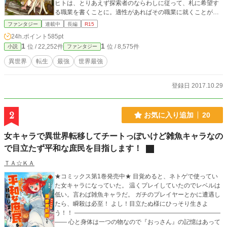
ヒトは、とりあえず探索者のならわしに従って、札に希望す
る職業を書くことに。適性があればその職業に就くことがで
きるというのだが、アリヒトは「優秀な後衛が不足してい
ファンタジー
連載中
長編
R15
る」という話を聞いて、職業欄にそのまま「後衛」と書いて
24h.ポイント
585pt
しまう。魔法使いでも射手でもない、迷宮国に今まで存在し
1
1
位 / 22,252件
位 / 8,575件
小説
ファンタジー
なかった職業「後衛」に就くことができてしまったアリヒト
は、色々と試しながら「後衛」という職業の持つスキルの有
異世界
転生
最強
世界最強
用性、応用性を発見し、理想のパーティメンバーたちを見つ
けて、探索者の序列を駆け上がっていく。
登録日 2017.10.29
2
お気に入り追加
20
女キャラで異世界転移してチートっぽいけど雑魚キャラなの
で目立たず平和な庶民を目指します！
ＴＡ☆ＫＡ
★コミックス第1巻発売中★ 目覚めると、ネトゲで使ってい
た女キャラになっていた。 温くプレイしていたのでレベルは
低い。言わば雑魚キャラだ。 ガチのプレイヤーとかに遭遇し
たら、瞬殺は必至！ よし！目立たぬ様にひっそり生きよ
う！！ ――――――――――――――――――――――――
―― 心と身体は一つの物なので『おっさん』の記憶はあって