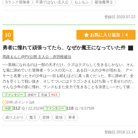
Sランク冒険者
不遇ではない主人公
もふもふ
最強魔導士
ラックは正体を隠し、ただの初心者冒険者のふりをすることにした。 Ｓラ
ンク魔導士なのに、Ｆランク戦士に偽装したラックの、平和になった（？）世界
での冒険が、いま始まる！
登録日 2020.07.22
10
お気に入り追加
4
勇者に憧れて頑張ってたら、なぜか魔王になっていた件
馬路まんじ@PV公開 主人公：赤羽根健治
──英雄になれるのは一部の天才だけ。クズはクズらしく生きるしかない。そん
な風に諦めていた冒険者・ランスの元へと、ある日一人の少年が現れる。 アー
サーと名乗ったその少年は──目も眩むほどに真っ直ぐだった。常に諦めず、全
力を尽くして戦い抜き、そしてついにはドラゴンさえも討ち取って見せたのだ。
そんな少年の姿に憧れ、ランスもまた全力で生きることを決意し──そして彼は
『魔王』となった。
ファンタジー
連載中
長編
R15
24h.ポイント
1pt
312
118
位 / 22,252件
位 / 8,575件
小説
ファンタジー
成り上がり
魔王
冒険
最強
勇者
登録日 2018.11.14