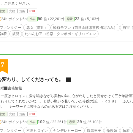
は、ご注意ください。
恋愛
完結
短編
R18
90
22
24h.ポイント
6pt
位 / 22,261件
位 / 5,103件
小説
恋愛
ファンタジー
悪女（前世）
輪姦モブレ（前世＆ほぼ事後描写のみ）
自害
執着
復讐
たぶんお互い初恋・タンポポ・ギリハピエン
7
心変わり、してくださっても。
犬咲
書籍情報
一度はヒロインに愛を囁きながら美貌の妹に心がわりしたと見せかけて三ケ年計画
変わりしてくれないかな…」と儚い願いを抱いていた令嬢の話。（Ｒ１８） ふんわ
結。 キーワードに苦手なものがある方はご注意ください。
恋愛
完結
短編
R18
102
29
24h.ポイント
5pt
位 / 22,261件
位 / 5,103件
小説
恋愛
ファンタジー
不遇ヒロイン
ヤンデレヒーロー
腹黒王子
傲慢妹
執着