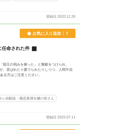
登録日 2020.12.26
お気に入り追加
7
に任命された件
「国王の弱みを握った」と難癖をつけられ、
が、弄ばれたり愛でられたりしつつ、人間不信
。（R18） タグに苦手なものがある方はご注意ください。
タレ幼馴染・横恋慕屑令嬢の皆さん
登録日 2025.07.11