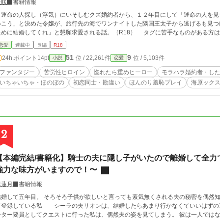
犬咲
書籍情報
運命の人探し（浮気）にいそしむクズ婚約者から、１２年目にして「運命の人を見
いこう」と決めた令嬢が、旅行先の海でワンナイトした隣国王太子から逃げるも見つ
ために結婚してくれ」と懇願求愛される話。（R18） タグに
恋愛
連載中
長編
R18
51
9
24h.ポイント
14pt
位 / 22,261件
位 / 5,103件
小説
恋愛
ファンタジー
苦労性ヒロイン
惚れたら重めヒーロー
モラハラ婚約者・し
いちゃいちゃ・ほのぼの
初恋同士・勘違い
ほんのり羞恥プレイ
海原ック
2
【本編完結/書籍化】騎士の夫に隠し子がいたので離婚して全力
強力な味方がいますので！〜
凛蓮月
書籍情報
婚して五年目。 そろそろ子供が欲しいと言っても素気無くされる夫の秘密を偶然知ってしまった。 冒険者ギ
て登録している私――シーラの夫リオンは、結婚したらあまり行かなくていいはずの
ーター要員としてクエストに行った私は、偶然夫の姿を見てしまう。 彼は一人ではな