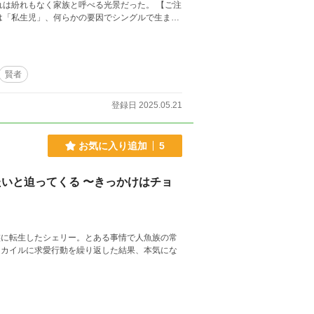
紛れもなく家族と呼べる光景だった。 【ご注
は「私生児」、何らかの要因でシングルで生まれ
なりますので実際とは異なります。 また、作者
願いします。 ※作者の脳内異世界のお話です。
止します。
賢者
登録日 2025.05.21
お気に入り追加
5
いと迫ってくる 〜きっかけはチョ
族に転生したシェリー。とある事情で人魚族の常
なカイルに求愛行動を繰り返した結果、本気にな