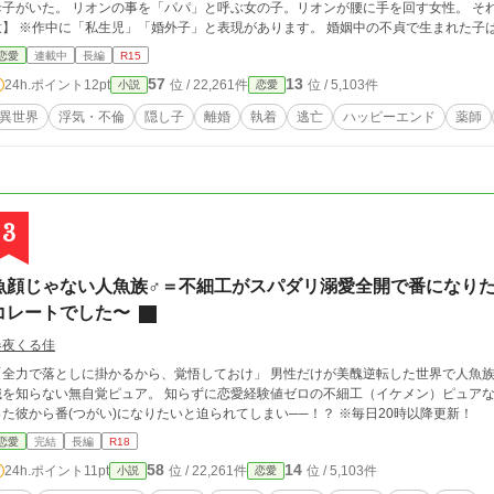
母子がいた。 リオンの事を「パパ」と呼ぶ女の子。リオンが腰に手を回す女性。 それは
意】 ※作中に「私生児」「婚外子」と表現があります。 婚姻中の不貞で生まれた子
た子は「婚外子」とし、明確に差別化をしています。この異世界この国独自の文化と
恋愛
連載中
長編
R15
の他作品とも関係ありませんのでこの作品のみの解釈と認識していただきますようお
57
13
24h.ポイント
12pt
位 / 22,261件
位 / 5,103件
小説
恋愛
※執筆集中の為感想欄は閉じています。 ※動画サイトでの朗読などの無断転載を禁
異世界
浮気・不倫
隠し子
離婚
執着
逃亡
ハッピーエンド
薬師
3
魚顔じゃない人魚族♂＝不細工がスパダリ溺愛全開で番になりた
コレートでした〜
春夜くる佳
「全力で落としに掛かるから、覚悟しておけ」 男性だけが美醜逆転した世界で人魚
識を知らない無自覚ピュア。 知らずに恋愛経験値ゼロの不細工（イケメン）ピュア
った彼から番(つがい)になりたいと迫られてしまい──！？ ※毎日20時以降更新！
恋愛
完結
長編
R18
58
14
24h.ポイント
11pt
位 / 22,261件
位 / 5,103件
小説
恋愛