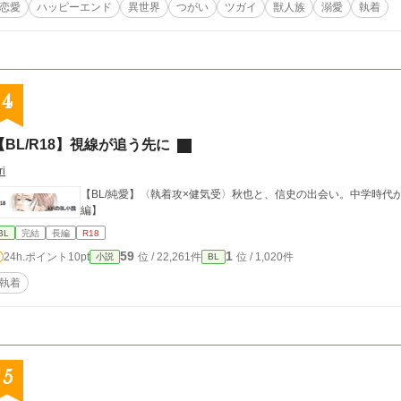
恋愛
ハッピーエンド
異世界
つがい
ツガイ
獣人族
溺愛
執着
4
【BL/R18】視線が追う先に
ri
【BL/純愛】〈執着攻×健気受〉秋也と、信史の出会い。中学時
編】
BL
完結
長編
R18
59
1
24h.ポイント
10pt
位 / 22,261件
位 / 1,020件
小説
BL
執着
5