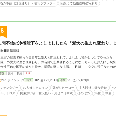
酒の事故（計画通り）・暗号ラブレター
回想にて動物虐待描写あり
8
人間不信の冷徹陛下をよしよししたら「愛犬の生まれ変わり」
犬咲
書籍情報
王宮の庭園で酔った美青年に愛犬と間違われて、よしよし寝かしつけてやったら、
「陛下の愛犬の生まれ変わり」の名目で監禁されることになっちゃったお人好し令嬢
で女性不信な国王の犬から愛犬、最愛の妻になる話
恋愛
完結
長編
R18
102
29
24h.ポイント
5pt
位 / 22,261件
位 / 5,103件
小説
恋愛
ファンタジー
お人好しヒロイン
強がりヒーロー
主人以外に雑な近侍
ヘ
ペットロス
拘束添い寝・愛犬扱い・見せつけ挙式
ほのぼの
溺愛
執着