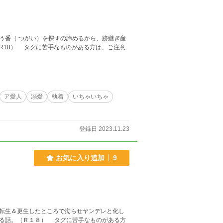
番（ つがい）を探すの諦めるから、跡継ぎ産
は、ご注意
ア愛人
溺愛
執着
いちゃいちゃ
登録日 2023.11.23
お気に入り追加
9
転生＆更生したところで拗らせヤンデレと化し
グに苦手なものがある方