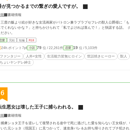
番が見つかるまでの繋ぎの愛人ですが。
犬咲
書籍情報
三度の飯より絵が好きな女流画家がパトロン兼ラブラブセフレの獣人公爵様に「もう
でくれないかな？」と持ちかけられて「私でよければ喜んで！」と快諾する話。（R18） タグに苦手なものがある方
ください。
恋愛
完結
短編
R18
79
19
24h.ポイント
7pt
位 / 22,261件
位 / 5,103件
小説
恋愛
ファンタジー
人外×女性
生活能力皆無ヒロイン
世話焼きヒーロー
獣人
ちょいヤンデレ紳士
6
転生悪女は壊した王子に捕らわれる。
犬咲
書籍情報
捕虜ショタ王子を逆レして復讐される途中で死に逃げした愛を知らない王女様が、
いた元ショタ（現国王）に見つかって、速攻身バレ＆お持ち帰りされてブチ犯される話。（Ｒ１８） タ