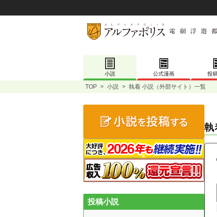
小説
公式漫画
投
TOP
>
小説
>
執着 小説（外部サイト）一覧
執
投稿小説