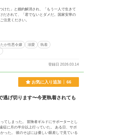
つけた」と婚約解消され、「もう一人で生きて
けだされて、「君でないとダメだ。国家安寧の
苦手なものがある方はご注意ください。
たたか性悪令嬢
溺愛
執着
ス
登録日 2026.03.14
お気に入り追加
66
で逃げ切ります〜今更執着されても
ルドにサポーターとし
遠征に月の半分以上行っていた。 ある日、サポ
かった。 彼のそばには優しい眼差しで見ている