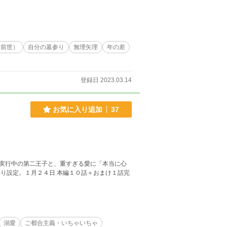
（前世）
自分の墓参り
無理矢理
年の差
登録日 2023.03.14
お気に入り追加
37
実行中の第二王子と、重すぎる愛に「本当に心
り設定。１月２４日 本編１０話＋おまけ１話完
溺愛
ご都合主義・いちゃいちゃ