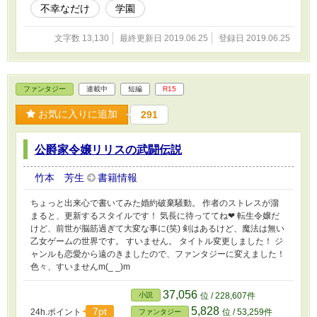
不幸なだけ
学園
文字数 13,130
最終更新日 2019.06.25
登録日 2019.06.25
ファンタジー
連載中
短編
R15
お気に入りに追加
291
公爵家令嬢リリスの武闘伝説
竹本 芳生
書籍情報
ちょっと出来心で書いてみた婚約破棄騒動。 作者のストレスが溜
まると、更新するスタイルです！ 気長に待っててね❤ 転生令嬢だ
けど、前世が脳筋過ぎて大変な事に(笑) 剣はあるけど、魔法は無い
乙女ゲームの世界です。 すいません。 タイトル変更しました！ ジ
ャンルも恋愛から遠のきましたので、ファンタジーに変えました！
色々、すいませんm(_ _)m
37,056
小説
位 / 228,607件
5,828
7pt
24h.ポイント
位 / 53,259件
ファンタジー