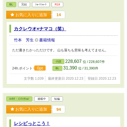
BL
完結
ｼｮｰﾄｼｮｰﾄ
R18
お気に入りに追加
14
カクレウオ×ナマコ（笑）
竹本 芳生
書籍情報
ただ書きたかっただけです。 山も落ちも意味も考えてません。
228,607
小説
位 / 228,607件
31,390
0pt
24h.ポイント
位 / 31,390件
BL
文字数 1,039
最終更新日 2020.12.23
登録日 2020.12.23
ｴｯｾｲ・ﾉﾝﾌｨｸｼｮﾝ
連載中
短編
お気に入りに追加
94
レシピっとこう！