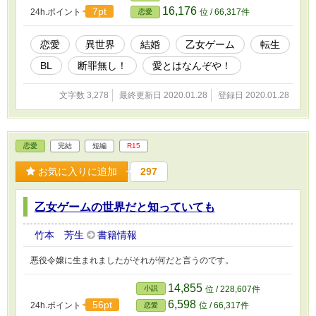
16,176
7pt
24h.ポイント
位 / 66,317件
恋愛
恋愛
異世界
結婚
乙女ゲーム
転生
BL
断罪無し！
愛とはなんぞや！
文字数 3,278
最終更新日 2020.01.28
登録日 2020.01.28
恋愛
完結
短編
R15
お気に入りに追加
297
乙女ゲームの世界だと知っていても
竹本 芳生
書籍情報
悪役令嬢に生まれましたがそれが何だと言うのです。
14,855
小説
位 / 228,607件
6,598
56pt
24h.ポイント
位 / 66,317件
恋愛