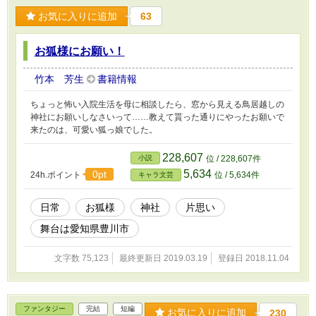
お気に入りに追加
63
お狐様にお願い！
竹本 芳生
書籍情報
ちょっと怖い入院生活を母に相談したら、窓から見える鳥居越しの
神社にお願いしなさいって……教えて貰った通りにやったお願いで
来たのは、可愛い狐っ娘でした。
228,607
小説
位 / 228,607件
5,634
0pt
24h.ポイント
位 / 5,634件
キャラ文芸
日常
お狐様
神社
片思い
舞台は愛知県豊川市
文字数 75,123
最終更新日 2019.03.19
登録日 2018.11.04
ファンタジー
完結
短編
お気に入りに追加
230