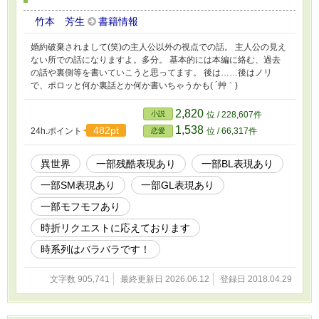
竹本 芳生
書籍情報
婚約破棄されまして(笑)の主人公以外の視点での話。 主人公の見え
ない所での話になりますよ。多分。 基本的には本編に絡む、過去
の話や裏側等を書いていこうと思ってます。 後は……後はノリ
で、ポロッと何か裏話とか何か書いちゃうかも( ´艸｀)
2,820
小説
位 / 228,607件
1,538
482pt
24h.ポイント
位 / 66,317件
恋愛
異世界
一部残酷表現あり
一部BL表現あり
一部SM表現あり
一部GL表現あり
一部モフモフあり
時折リクエストに応えております
時系列はバラバラです！
文字数 905,741
最終更新日 2026.06.12
登録日 2018.04.29