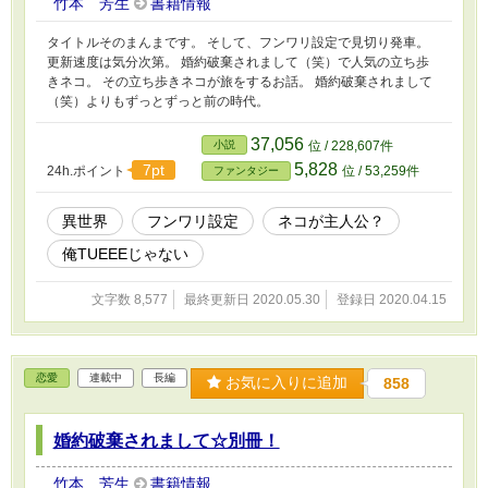
竹本 芳生
書籍情報
タイトルそのまんまです。 そして、フンワリ設定で見切り発車。
更新速度は気分次第。 婚約破棄されまして（笑）で人気の立ち歩
きネコ。 その立ち歩きネコが旅をするお話。 婚約破棄されまして
（笑）よりもずっとずっと前の時代。
37,056
小説
位 / 228,607件
5,828
7pt
24h.ポイント
位 / 53,259件
ファンタジー
異世界
フンワリ設定
ネコが主人公？
俺TUEEEじゃない
文字数 8,577
最終更新日 2020.05.30
登録日 2020.04.15
恋愛
連載中
長編
お気に入りに追加
858
婚約破棄されまして☆別冊！
竹本 芳生
書籍情報