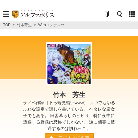
TOP
>
竹本芳生
>
Webコンテンツ
竹本 芳生
ラノベ作家（下っ端見習いwww） いつでもゆる
ふわな設定で話しを書いている。 ヘタレな腐女
子でもある。 田舎暮らしのビビり。特に夜中に
遭遇する野猿は恐怖でしかない。 逆に幽霊に遭
遇するのは慣れっこ。
お気に入りに追加