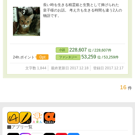
長い時を生きる精霊姫と生贄として捧げられた
皇子様のお話。 考え方も生きる時間も違う2人の
物語です。
228,607
小説
位 / 228,607件
53,259
0pt
24h.ポイント
位 / 53,259件
ファンタジー
文字数 1,844
最終更新日 2017.12.18
登録日 2017.12.17
16
件
アプリ一覧