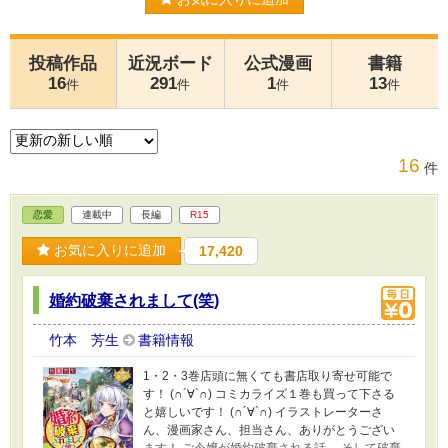
投稿作品
近況ボード
公式漫画
書籍
16
291
1
13
件
件
件
件
16
件
恋愛
連載中
長編
R15
お気に入りに追加
17,420
婚約破棄されまして(笑)
竹本 芳生
書籍情報
1・2・3巻店頭に無くても書店取り寄せ可能で
す！ (∩´∀`∩) コミカライズ１巻も買って下さる
と嬉しいです！ (∩´∀`∩) イラストレーターさ
ん、漫画家さん、担当さん、ありがとうござい