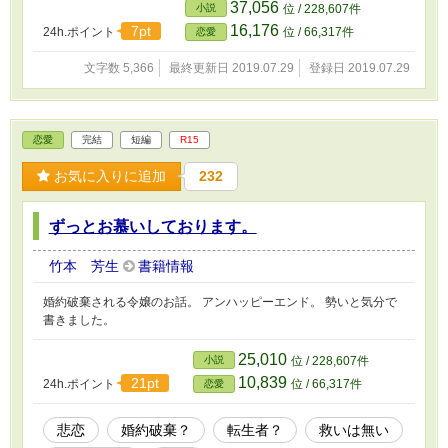
37,056
小説
位 / 228,607件
16,176
7pt
24h.ポイント
位 / 66,317件
恋愛
文字数 5,366
最終更新日 2019.07.29
登録日 2019.07.29
恋愛
完結
短編
R15
お気に入りに追加
232
ずっとお慕いしております。
竹本 芳生
書籍情報
婚約破棄される令嬢のお話。 アンハッピーエンド。 勢いと気分で
書きました。
25,010
小説
位 / 228,607件
10,839
21pt
24h.ポイント
位 / 66,317件
恋愛
悲恋
婚約破棄？
転生者？
救いは無い