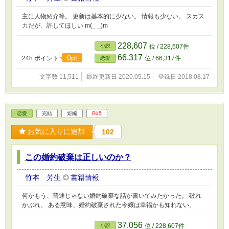
主に人物紹介等。 更新は基本的に少ない。 情報も少ない。 スカス
カだが、許してほしい m(_ _)m
228,607
小説
位 / 228,607件
66,317
0pt
24h.ポイント
位 / 66,317件
恋愛
文字数 11,511
最終更新日 2020.05.15
登録日 2018.08.17
恋愛
完結
短編
R15
お気に入りに追加
102
この婚約破棄は正しいのか？
竹本 芳生
書籍情報
何かもう、普通じゃない婚約破棄な話が書いてみたかった。 破れ
かぶれ。 ある意味、婚約破棄された令嬢は幸福かも知れない。
37,056
小説
位 / 228,607件