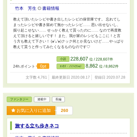
竹本 芳生
書籍情報
教えて頂いたレシピや書き出したレシピの保管庫です。 忘れてし
まったレシピや書き留めて無かったレシピ…… 思い出せないし、
掘り起こせない…… せっかく教えて貰ったのに…… なので再度教
えて頂けると嬉しいです！ また、我が家のレシピもここに！と言
う方も教えて下さい！ (๑'ᴗ'๑)クック何とか見ないけど……やっぱり
教えて貰うと作ってみたくなるものなのです♡
228,607
小説
位 / 228,607件
8,862
0pt
24h.ポイント
位 / 8,862件
ｴｯｾｲ・ﾉﾝﾌｨｸｼｮﾝ
文字数 4,761
最終更新日 2020.08.17
登録日 2020.07.28
ファンタジー
連載中
長編
お気に入りに追加
260
旅する立ち歩きネコ