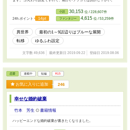
ます。 ふんわり設定ですので、細かいツッコミはお許し下さい。
30,153
小説
位 / 228,607件
4,615
14pt
24h.ポイント
位 / 53,259件
ファンタジー
異世界
最初の1～9話辺りはブルーな展開
転移
ゆるふわ設定
文字数 49,636
最終更新日 2019.09.22
登録日 2019.08.06
恋愛
連載中
短編
R15
お気に入りに追加
246
幸せな婚約破棄
竹本 芳生
書籍情報
ハッピーエンドな婚約破棄が書きたくなりました。