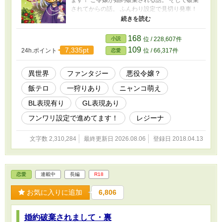
ます！ ご令嬢が婚約破棄される話。 そして破棄
されてからの話。 ふんわり設定で見切り発車！
書き始めて数行でキャラが勝手に動き出して止
まらない。作者と言う名の字書きが書く、どこ
に向かってるんだ？とキャラに問えば愛の物語
168
小説
位 / 228,607件
と言われ恋愛カテゴリーに居続ける。そんなお
109
7,335pt
24h.ポイント
位 / 66,317件
恋愛
話。 飯テロとカワイコちゃん達だらけでたまに
恋愛モードが降ってくる。 そんなワチャワチャ
したお話し。な筈！
異世界
ファンタジー
悪役令嬢？
飯テロ
一狩りあり
ニャンコ萌え
BL表現有り
GL表現あり
フンワリ設定で進めてます！
レジーナ
文字数 2,310,284
最終更新日 2026.08.06
登録日 2018.04.13
恋愛
連載中
長編
R18
お気に入りに追加
6,806
婚約破棄されまして・裏