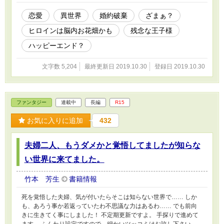
恋愛
異世界
婚約破棄
ざまぁ？
ヒロインは脳内お花畑かも
残念な王子様
ハッピーエンド？
文字数 5,204
最終更新日 2019.10.30
登録日 2019.10.30
ファンタジー
連載中
長編
R15
お気に入りに追加
432
夫婦二人、もうダメかと覚悟してましたが知らな
い世界に来てました。
竹本 芳生
書籍情報
死を覚悟した夫婦、気が付いたらそこは知らない世界で…… しか
も、あろう事か若返っていたわ不思議な力はあるわ…… でも前向
きに生きてく事にしました！ 不定期更新ですよ。 手探りで進めて