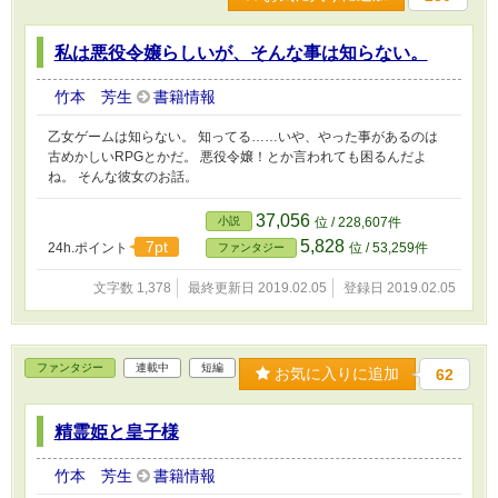
私は悪役令嬢らしいが、そんな事は知らない。
竹本 芳生
書籍情報
乙女ゲームは知らない。 知ってる……いや、やった事があるのは
古めかしいRPGとかだ。 悪役令嬢！とか言われても困るんだよ
ね。 そんな彼女のお話。
37,056
小説
位 / 228,607件
5,828
7pt
24h.ポイント
位 / 53,259件
ファンタジー
文字数 1,378
最終更新日 2019.02.05
登録日 2019.02.05
ファンタジー
連載中
短編
お気に入りに追加
62
精霊姫と皇子様
竹本 芳生
書籍情報