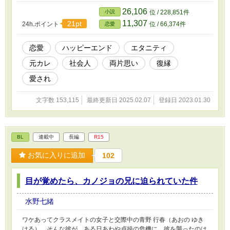
26,106
小説
位 / 228,851件
11,307
21pt
24h.ポイント
位 / 66,374件
恋愛
恋愛
ハッピーエンド
エタニティ
元カレ
社会人
両片思い
復縁
愛され
文字数 153,115
最終更新日 2025.02.07
登録日 2023.01.30
BL
連載中
長編
R15
お気に入りに追加
102
目が覚めたら、カノジョの兄に迫られていた件
水野七緒
ワケあってクラスメイトの女子と交際中の青野 行春（あおの ゆき
はる）。そんな彼が、ある日あわや貞操の危機に。彼を襲ったのは