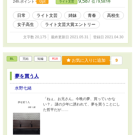
9,587
0pt
24h.ポイント
位 / 9,587件
ライト文芸
日常
ライト文芸
姉妹
青春
高校生
女子高生
ライト文芸大賞エントリー
文字数 20,175
最終更新日 2021.05.31
登録日 2021.04.30
BL
完結
短編
R18
お気に入りに追加
9
夢を買う人
水野七緒
「ねぇ、お兄さん。今晩の夢、買っていかな
い？」 謎の少年に誘われて、夢を買うことにし
た哲平だが……