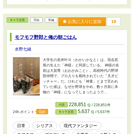
キャラ文芸
完結
長編
お気に入りに追加
19
モフモフ野郎と俺の朝ごはん
水野七緒
大学生の若井叶斗（わかいかなと）は、現在尻
尾の生えた「神様」と同居している。 神様の名
前は大賀尊（おおがみこと）。高校時代の野球
部仲間で、プロ入りを期待されていた「天才ピ
ッチャー」だ。けれども「神童」とまで言われ
ていた彼は、なぜか野球をやめ、数ヶ月前に本
物の「神様」になってしまったようで…
228,851
小説
位 / 228,851件
5,637
0pt
24h.ポイント
位 / 5,637件
キャラ文芸
日常
シリアス
現代ファンタジー