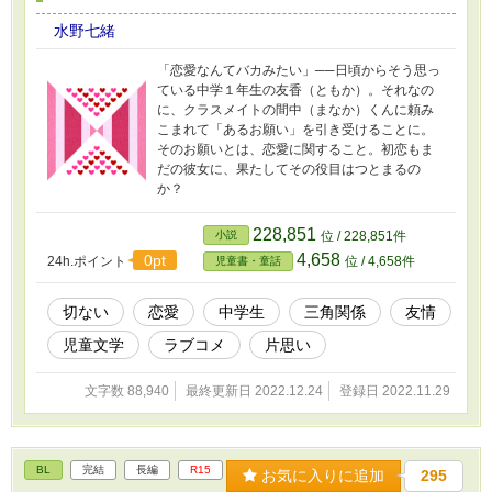
水野七緒
「恋愛なんてバカみたい」──日頃からそう思っ
ている中学１年生の友香（ともか）。それなの
に、クラスメイトの間中（まなか）くんに頼み
こまれて「あるお願い」を引き受けることに。
そのお願いとは、恋愛に関すること。初恋もま
だの彼女に、果たしてその役目はつとまるの
か？
228,851
小説
位 / 228,851件
4,658
0pt
24h.ポイント
位 / 4,658件
児童書・童話
切ない
恋愛
中学生
三角関係
友情
児童文学
ラブコメ
片思い
文字数 88,940
最終更新日 2022.12.24
登録日 2022.11.29
BL
完結
長編
R15
お気に入りに追加
295