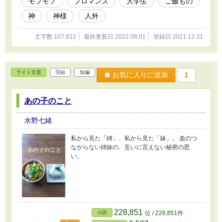
モフモフ
ブロマンス
大学生
ご飯もの
神
神様
人外
文字数 107,811
最終更新日 2022.08.01
登録日 2021.12.31
ライト文芸
完結
短編
お気に入りに追加
1
あの子のこと
水野七緒
私から見た「姉」、私から見た「妹」。 血のつ
ながらない姉妹の、互いに言えない秘密の思
い。
228,851
小説
位 / 228,851件