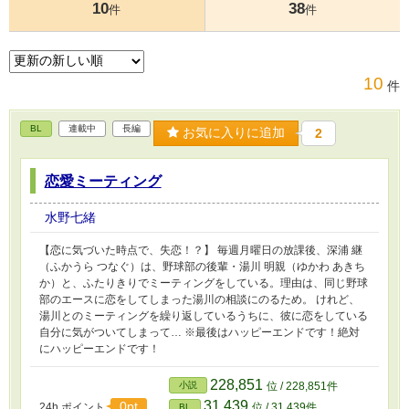
10
38
件
件
10
件
BL
連載中
長編
お気に入りに追加
2
恋愛ミーティング
水野七緒
【恋に気づいた時点で、失恋！？】 毎週月曜日の放課後、深浦 継
（ふかうら つなぐ）は、野球部の後輩・湯川 明親（ゆかわ あきち
か）と、ふたりきりでミーティングをしている。理由は、同じ野球
部のエースに恋をしてしまった湯川の相談にのるため。 けれど、
湯川とのミーティングを繰り返しているうちに、彼に恋をしている
自分に気がついてしまって… ※最後はハッピーエンドです！絶対
にハッピーエンドです！
228,851
小説
位 / 228,851件
31,439
0pt
24h.ポイント
位 / 31,439件
BL