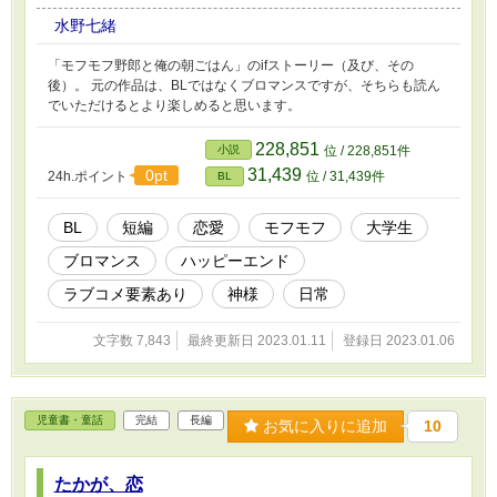
水野七緒
「モフモフ野郎と俺の朝ごはん」のifストーリー（及び、その
後）。 元の作品は、BLではなくブロマンスですが、そちらも読ん
でいただけるとより楽しめると思います。
228,851
小説
位 / 228,851件
31,439
0pt
24h.ポイント
位 / 31,439件
BL
BL
短編
恋愛
モフモフ
大学生
ブロマンス
ハッピーエンド
ラブコメ要素あり
神様
日常
文字数 7,843
最終更新日 2023.01.11
登録日 2023.01.06
児童書・童話
完結
長編
お気に入りに追加
10
たかが、恋