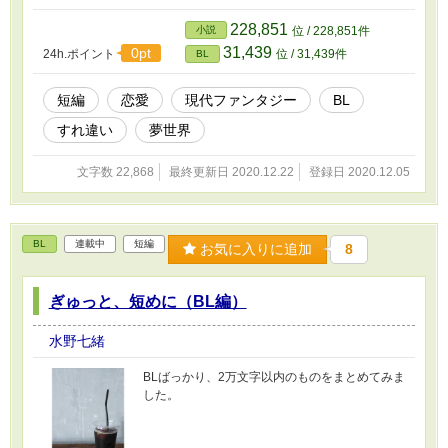
228,851
小説
位 / 228,851件
31,439
0pt
24h.ポイント
位 / 31,439件
BL
短編
恋愛
現代ファンタジー
BL
すれ違い
夢世界
文字数 22,868
最終更新日 2020.12.22
登録日 2020.12.05
BL
連載中
短編
お気に入りに追加
8
ぎゅっと、短めに（BL編）
水野七緒
BLばっかり、2万文字以内のものをまとめてみま
した。