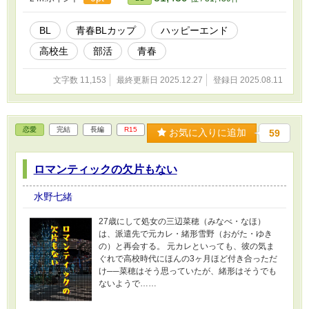
BL
青春BLカップ​
ハッピーエンド
高校生
部活
青春
文字数 11,153
最終更新日 2025.12.27
登録日 2025.08.11
恋愛
完結
長編
R15
お気に入りに追加
59
ロマンティックの欠片もない
水野七緒
27歳にして処女の三辺菜穂（みなべ・なほ）
は、派遣先で元カレ・緒形雪野（おがた・ゆき
の）と再会する。 元カレといっても、彼の気ま
ぐれで高校時代にほんの3ヶ月ほど付き合っただ
け──菜穂はそう思っていたが、緒形はそうでも
ないようで……