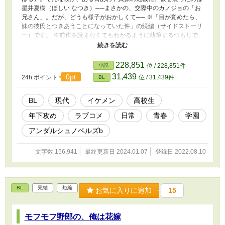
星井夏樹（ほしい なつき）──まさかの、交際中のカノジョの「お
兄さん」。だが、どうも様子がおかしくて── ※「目が覚めたら、
妹の彼氏とつきあうことになっていた件」の続編（サイドストーリ
ー）です。 ※前作を読まなくてもわかるように執筆するつもりで
すが、前作も読んでいただけると有り難いです。 ※エンドは1種類
の予定ですが、２種類になるかもしれません。
228,851
小説
位 / 228,851件
31,439
0pt
24h.ポイント
位 / 31,439件
BL
BL
現代
イケメン
高校生
年下攻め
ラブコメ
日常
青春
学園
アンダルシュノベルズb
文字数 156,941
最終更新日 2024.01.07
登録日 2022.08.10
BL
完結
短編
お気に入りに追加
15
モフモフ野郎の、俺は花嫁