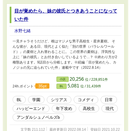
目が覚めたら、妹の彼氏とつきあうことになって
いた件
水野七緒
一見チャラそうだけど、根はマジメな男子高校生・星井夏樹。 そ
んな彼が、ある日、現代とよく似た「別の世界（パラレルワール
ド）」の夏樹と入れ替わることに。 この世界の夏樹は、浮気性な
上に「妹の彼氏」とお付き合いしているようで…？ ※終わり方が2
種類あります。9話目から分岐します。※続編「目が覚めたら、カ
ノジョの兄に迫られていた件」連載中です（2022.8.14）
20,256
小説
位 / 228,851件
5,081
35pt
24h.ポイント
位 / 31,439件
BL
BL
学園
シリアス
コメディ
日常
ハッピーエンド
年下攻め
高校生
現代
アンダルシュノベルズb
文字数 211,112
最終更新日 2022.08.14
登録日 2021.10.22