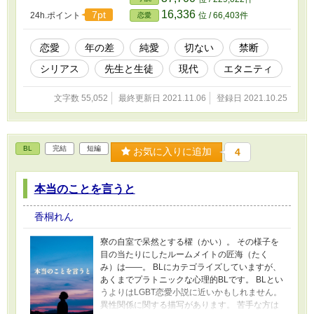
この作品は公序良俗に反する行為に同意・推奨
16,336
7pt
24h.ポイント
位 / 66,403件
恋愛
するものではけっしてありません。 ご理解いた
だける方に楽しんでいただけると嬉しいです。
便宜上レーティング設定していますが、描
恋愛
年の差
純愛
切ない
禁断
写は控えめです。 （性描写を目的とした作品で
シリアス
先生と生徒
現代
エタニティ
はございません） 該当部分には各ページ上部の
節タイトルに「※」をつけています。 苦手な方
は避けてお読みください。 過去に非営利目的の
文字数 55,052
最終更新日 2021.11.06
登録日 2021.10.25
同人誌で発表した作品を全面改訂・大幅加筆し
たものです。 エブリスタにて先行公開済み作
品。 --- 写真素材：Joanna Kosinska
BL
完結
短編
お気に入りに追加
4
本当のことを言うと
香桐れん
寮の自室で呆然とする櫂（かい）。 その様子を
目の当たりにしたルームメイトの匠海（たく
み）は――。 BLにカテゴライズしていますが、
あくまでプラトニックな心理的BLです。 BLとい
うよりはLGBT恋愛小説に近いかもしれません。
異性関係に関する描写があります。 苦手な方は