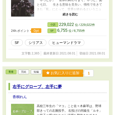
と七日。 生きる意味を見失い、惰性で生きて
きた「私」にとって、世界が終わるというニュ
ースはこれ以上ない朗報だった。 その日が来
るのを待ちわびながら自堕落な日々をひとり過
ごす中、手元にあったサボテンに小さな変化が
229,022
小説
位 / 229,022件
起きていることに「私」は気がついた――。
6,755
0pt
24h.ポイント
位 / 6,755件
SF
pixiv「日本SF作家クラブの小さな小説コンテス
ト」（さなコン）応募作品。 その他小説投稿サ
イトにも投稿させていただいております。 --- 表
SF
シリアス
ヒューマンドラマ
紙作成：かんたん表紙メーカー 写真素材：
Annie Spratt
文字数 2,365
最終更新日 2021.08.01
登録日 2021.08.01
青春
完結
短編
お気に入りに追加
1
右手にグローブ、左手に夢
香桐れん
高校三年生の「マコ」こと佐々木麻琴は、野球
部きっての左腕投手。 右投げの同級生「ルキ」