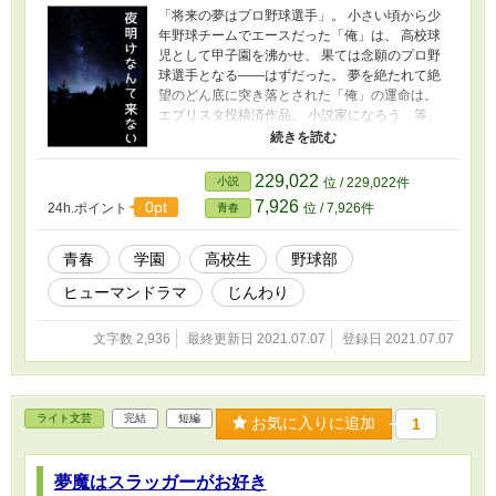
「将来の夢はプロ野球選手」。 小さい頃から少
年野球チームでエースだった「俺」は、 高校球
児として甲子園を沸かせ、 果ては念願のプロ野
球選手となる――はずだった。 夢を絶たれて絶
望のどん底に突き落とされた「俺」の運命は。
エブリスタ投稿済作品。 小説家になろう 等、
他の小説投稿サイトにも投稿させていただいて
おります。 --- 表紙作成：かんたん表紙メーカー
写真素材：Gabriele Motter
229,022
小説
位 / 229,022件
7,926
0pt
24h.ポイント
位 / 7,926件
青春
青春
学園
高校生
野球部
ヒューマンドラマ
じんわり
文字数 2,936
最終更新日 2021.07.07
登録日 2021.07.07
ライト文芸
完結
短編
お気に入りに追加
1
夢魔はスラッガーがお好き