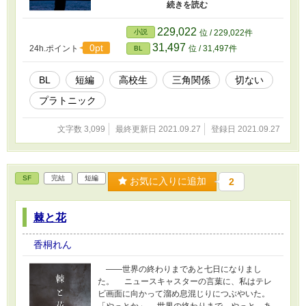
ご注意ください。 エブリスタ投稿済み作品。
その他小説投稿サイトにも投稿させていただい
ております。 --- 表紙作成：かんたん表紙メ
229,022
小説
位 / 229,022件
ーカー 写真素材：Na Inho
31,497
0pt
24h.ポイント
位 / 31,497件
BL
BL
短編
高校生
三角関係
切ない
プラトニック
文字数 3,099
最終更新日 2021.09.27
登録日 2021.09.27
SF
完結
短編
お気に入りに追加
2
棘と花
香桐れん
――世界の終わりまであと七日になりまし
た。 ニュースキャスターの言葉に、私はテレ
ビ画面に向かって溜め息混じりにつぶやいた。
「やっとか」 世界の終わりまで、やっと、あ