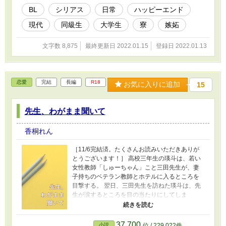
BL
シリアス
日常
ハッピーエンド
現代
同級生
大学生
寮
嫉妬
文字数 8,875
最終更新日 2022.01.15
登録日 2022.01.13
恋愛
完結
長編
R18
お気に入りに追加
15
先生、わがまま聞いて
香桐れん
［11/6完結済。たくさんお読みいただきありが
とうございます！］ 高校三年生の瑛斗は、若い
女性教師「しゅーちゃん」こと三田先生が、妻
子持ちのベテラン教師とホテルに入るところを
目撃する。 翌日、三田先生を訪ねた瑛斗は、先
生が涙するところを目の当たりにしてしま
い……。 「不倫が許されるのに、どうして俺
は許されないんですか？」 ――教師×高校生の
「禁断」と呼ばれる純愛の行く末。 ※※※
37,700
小説
位 / 229,022件