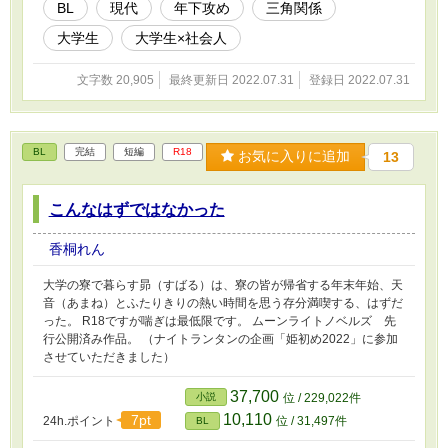
BL
現代
年下攻め
三角関係
大学生
大学生×社会人
文字数 20,905
最終更新日 2022.07.31
登録日 2022.07.31
BL
完結
短編
R18
お気に入りに追加
13
こんなはずではなかった
香桐れん
大学の寮で暮らす昴（すばる）は、寮の皆が帰省する年末年始、天
音（あまね）とふたりきりの熱い時間を思う存分満喫する、はずだ
った。 R18ですが喘ぎは最低限です。 ムーンライトノベルズ 先
行公開済み作品。 （ナイトランタンの企画「姫初め2022」に参加
させていただきました）
37,700
小説
位 / 229,022件
10,110
7pt
24h.ポイント
位 / 31,497件
BL