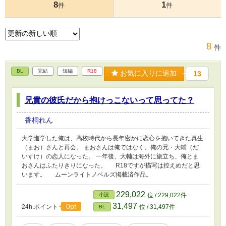
8
1
件
件
8
件
BL
完結
短編
R18
お気に入りに追加
13
兄貴の彼氏だから抱けっこないって思ってた？
香桐れん
大学進学した俺は、高校時代から長年密かに恋心を抱いてきた真生
（まお）さんと再会。 まおさんは俺ではなく、俺の兄・大輔（だ
いすけ）の恋人になった。 一年後、大輔は海外に旅立ち、俺とま
おさんはふたりきりになった。 R18ですが描写は控えめだと思
います。 ムーンライトノベルズ掲載済作品。
229,022
小説
位 / 229,022件
31,497
0pt
24h.ポイント
位 / 31,497件
BL