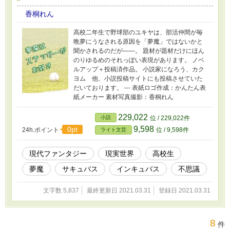
香桐れん
高校二年生で野球部のユキヤは、部活仲間が毎
晩夢にうなされる原因を「夢魔」ではないかと
聞かされるのだが――。 題材が題材だけにほん
のりゆるめのそれっぽい表現があります。 ノベ
ルアップ＋投稿済作品。 小説家になろう、カク
ヨム 他、小説投稿サイトにも投稿させていた
だいております。 --- 表紙ロゴ作成：かんたん表
紙メーカー 素材写真撮影：香桐れん
229,022
小説
位 / 229,022件
9,598
0pt
24h.ポイント
位 / 9,598件
ライト文芸
現代ファンタジー
現実世界
高校生
夢魔
サキュバス
インキュバス
不思議
文字数 5,837
最終更新日 2021.03.31
登録日 2021.03.31
8
件