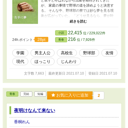
と双子と呼ばれながら活躍を期待されてきた
が、 家庭の事情で野球の道を諦めようと決意す
る。 そんな中、野球部の寮では妙な夢を見る現
象が広がっていた。 「どうせ見るなら、夢が叶
う夢がいい」 野球のことを諦めきれないマコ
と、マコの進路を知って落胆するルキ。 その
夜、マコはおかしな夢を見る――。 魔法のiらん
22,415
小説
位 / 229,022件
ど 短編コンテスト「魔法の5分間＜2＞」作品
216
28pt
24h.ポイント
位 / 7,926件
青春
集に選出いただきました。 小説家になろう
等、他の小説投稿サイトにも投稿させていただ
いております。 --- 写真素材撮影：香桐れん
学園
男主人公
高校生
野球部
友情
現代
ほっこり
じんわり
文字数 7,663
最終更新日 2021.07.10
登録日 2021.07.10
青春
完結
短編
お気に入りに追加
2
夜明けなんて来ない
香桐れん