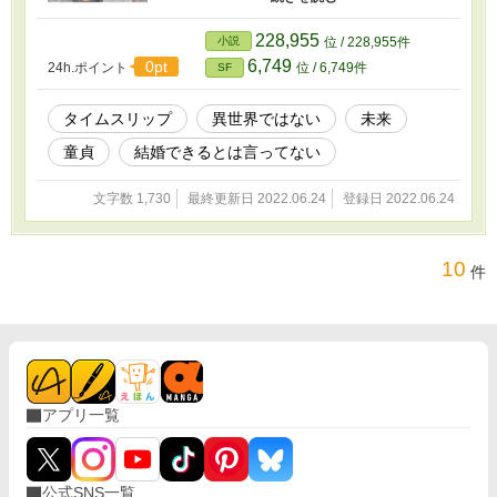
パラレルワールドが発生しちゃわないの？
ん？30才賢者の俺には子孫がいないから平気？
228,955
小説
位 / 228,955件
このままでは、子孫を残せる確率が限りなく0だ
6,749
0pt
24h.ポイント
位 / 6,749件
SF
から、未来にかけろ？ うっさいわ！
タイムスリップ
異世界ではない
未来
童貞
結婚できるとは言ってない
文字数 1,730
最終更新日 2022.06.24
登録日 2022.06.24
10
件
アプリ一覧
公式SNS一覧