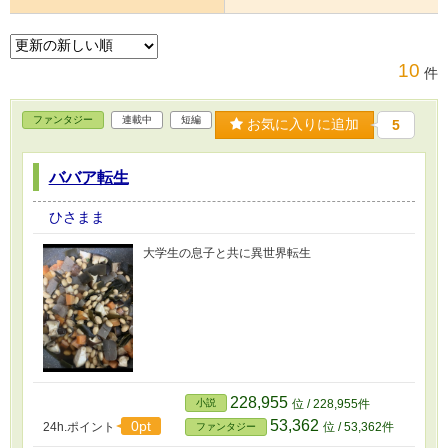
10
件
ファンタジー
連載中
短編
お気に入りに追加
5
ババア転生
ひさまま
大学生の息子と共に異世界転生
228,955
小説
位 / 228,955件
53,362
0pt
24h.ポイント
位 / 53,362件
ファンタジー