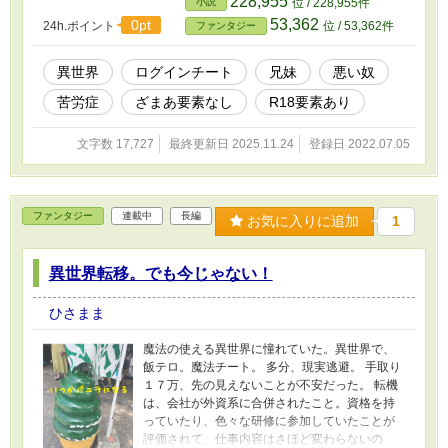
228,955
小説
位 / 228,955件
53,362
0pt
24h.ポイント
位 / 53,362件
ファンタジー
異世界
ログインチート
兄妹
悪い奴
苦労症
ざまあ要素なし
R18要素あり
文字数 17,727
最終更新日 2025.11.24
登録日 2022.07.05
ファンタジー
連載中
長編
お気に入りに追加
1
異世界転移。でも今じゃない！
ひさまま
魔法の使える異世界に憧れていた。異世界で、
飯テロ。魔法チート。 多分、現実逃避。 手取り
１７万、先の見えないことが不安だった。 転機
は、会社が外資系に合併されたこと。資格を持
っていたり、色々な研修に参加していたことが
評価されて、仕事内容はさほど変わらないの