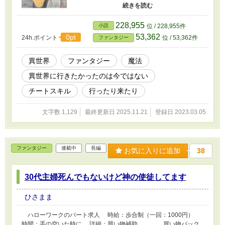
に、お給料が倍近くなった。 たまに外食する機
会も増えて、親に仕送りも出来るようになっ
た。 後数年したら、マンションを買って猫も買
228,955
小説
位 / 228,955件
えるかも！と、恋愛面は寂しいままだったけ
53,362
0pt
24h.ポイント
位 / 53,362件
ファンタジー
ど、将来の見通しが明るくなってきた。 だか
ら、今じゃない異世界転移！
異世界
ファンタジー
魔法
異世界に行きたかったのは今ではない
チートスキル
行ったり来たり
文字数 1,129
最終更新日 2025.11.21
登録日 2023.03.05
ファンタジー
連載中
長編
お気に入りに追加
38
30代主婦死んでもないけど神の使徒してます
ひさまま
ハローワークのパート求人 時給：歩合制（一回：1000円）
時間：手の空いた時に 詳細：買い物補助 買い物バック