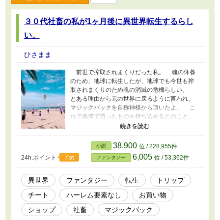
３０代社畜の私が1ヶ月後に異世界転生するらし
い。
ひさまま
前世で搾取されまくりだった私。 魂の休養
のため、地球に転生したが、地球でも今世も搾
取されまくりのため魂の消滅の危機らしい。
とある理由から元の世界に戻るように言われ、
マジックバックを自称神様から頂いたよ。 こ
れで地球で買ったものを持ち込めるとのこと。
やっぱり夢ではないらしい。 取り敢えず、明
日は退職届けを出そう。 目指せ、快適異世界
生活。 ぽちぽち更新します。 作者、うっか
38,900
小説
位 / 228,955件
りなのでこれも買わないと！というのがあれば
6,005
7pt
24h.ポイント
位 / 53,362件
ファンタジー
教えて下さい。 脳内の空想を、つらつら書い
ているのでお目汚しな際はごめんなさい。
異世界
ファンタジー
転生
トリップ
チート
ハーレム要素なし
お買い物
ショップ
社畜
マジックバック