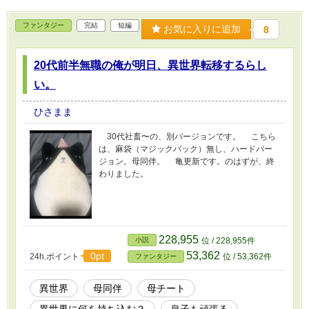
ファンタジー
完結
短編
お気に入りに追加
8
20代前半無職の俺が明日、異世界転移するらし
い。
ひさまま
30代社畜〜の、別バージョンです。 こちら
は、麻袋（マジックバック）無し、ハードバー
ジョン。母同伴。 亀更新です。のはずが、終
わりました。
228,955
小説
位 / 228,955件
53,362
0pt
24h.ポイント
位 / 53,362件
ファンタジー
異世界
母同伴
母チート