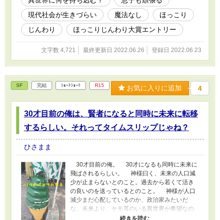
異世界に何を持ち込む？
息子も頑張る
現代社会が生きづらい
魔法なし
ほっこり
じんわり
ほっこりじんわり大賞エントリー
文字数 4,721
最終更新日 2022.06.26
登録日 2022.06.23
SF
完結
ｼｮｰﾄｼｮｰﾄ
R15
お気に入りに追加
4
30才目前の俺は、賢者になると同時に未来に転移
するらしい。それってタイムスリップじゃね？
ひさまま
30才目前の俺。 30才になるも同時に未来に
飛ばされるらしい。 神様曰く、未来の人口減
少が止まらないとのこと。過去から若くて活き
の良いのを送っているとのこと。 神様が人口
減少まだ心配しているのか、政治家みたいだ
な。未来より、ケモ耳のいる異世界が希望なの
だが。 あと、未来なら俺の存在どうなるの？