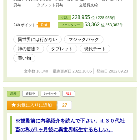
貸与 タブレット貸与 交通費支給
228,955
小説
位 / 228,955件
53,362
0pt
24h.ポイント
位 / 53,362件
ファンタジー
異世界には行かない
マジックバック
神の使徒？
タブレット
現代チート
買い物
文字数 18,340
最終更新日 2022.10.05
登録日 2022.09.23
恋愛
連載中
ｼｮｰﾄｼｮｰﾄ
R18
お気に入りに追加
27
※観覧前に内容紹介を読んで下さい。if:３０代社
畜の私が1ヶ月後に異世界転生するらしい。