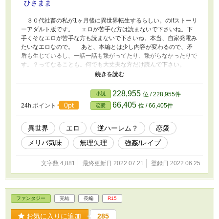
ひさまま
３０代社畜の私が1ヶ月後に異世界転生するらしい。のifストーリ
ーアダルト版です。 エロが苦手な方は読まないで下さいね。下
手くそなエロが苦手な方も読まないで下さいね。本当、自家発電み
たいなエロなので。 あと、本編とは少し内容が変わるので、矛
盾も生じているし、一話一話も繋がってたり、繋がらなかったりで
す。？ってなることも。何でも大丈夫な方だけ読んで下さい。
主人公ビッチで流されセックスも…。 少ないブクマが減るかも
知れないけど、夏だしエロが書きたかった。
228,955
小説
位 / 228,955件
66,405
0pt
24h.ポイント
位 / 66,405件
恋愛
異世界
エロ
逆ハーレム？
恋愛
メリバ気味
無理矢理
強姦/レイプ
文字数 4,881
最終更新日 2022.07.21
登録日 2022.06.25
ファンタジー
完結
長編
R15
お気に入りに追加
285