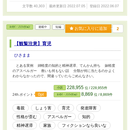
文字数 40,303
最終更新日 2022.07.05
登録日 2022.06.07
ｴｯｾｲ・ﾉﾝﾌｨｸｼｮﾝ
連載中
短編
お気に入りに追加
2
【観覧注意】育児
ひさまま
とある実例 姉軽度の知的と精神遅滞、てんかん持ち 妹軽度
のアスペルガー 救いも何もない話 分類が何に当たるのかよく
わからなかったので、間違っていたらごめんなさい。
228,955
小説
位 / 228,955件
8,869
0pt
24h.ポイント
位 / 8,869件
ｴｯｾｲ・ﾉﾝﾌｨｸｼｮﾝ
毒親
しょう害
育児
発達障害
性格が歪む
アスペルガー
知的
精神遅滞
家族
フィクションなら良いな