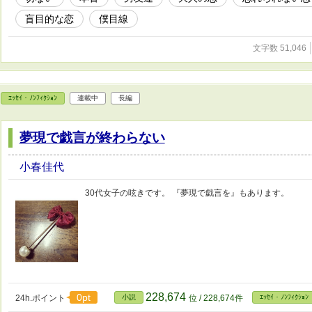
盲目的な恋
僕目線
文字数 51,046
ｴｯｾｲ・ﾉﾝﾌｨｸｼｮﾝ
連載中
長編
夢現で戯言が終わらない
小春佳代
30代女子の呟きです。 『夢現で戯言を』もあります。
228,674
0pt
24h.ポイント
小説
位 / 228,674件
ｴｯｾｲ・ﾉﾝﾌｨｸｼｮﾝ