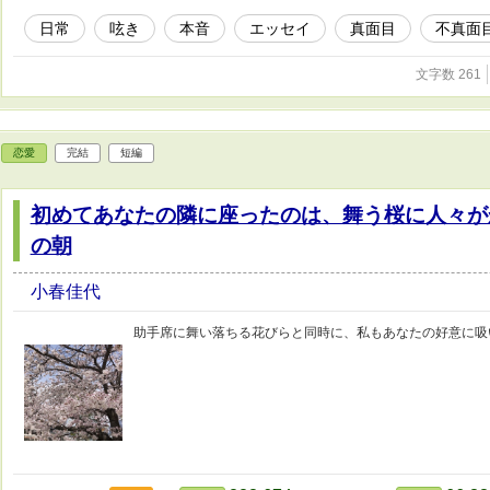
日常
呟き
本音
エッセイ
真面目
不真面
文字数 261
恋愛
完結
短編
初めてあなたの隣に座ったのは、舞う桜に人々が
の朝
小春佳代
助手席に舞い落ちる花びらと同時に、私もあなたの好意に吸