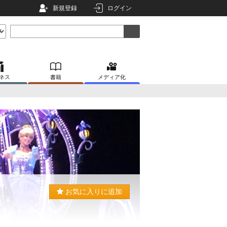
新規登録
ログイン
ネス
書籍
メディア化
お気に入りに追加