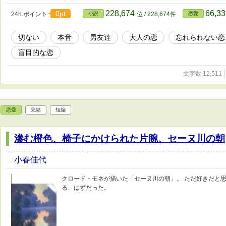
228,674
66,3
0pt
24h.ポイント
小説
位 / 228,674件
恋愛
切ない
本音
男友達
大人の恋
忘れられない恋
盲目的な恋
文字数 12,511
恋愛
完結
短編
滲む橙色、椅子にかけられた片腕、セーヌ川の朝
小春佳代
クロード・モネが描いた「セーヌ川の朝」。 ただ好きだと思
る、はずだった。