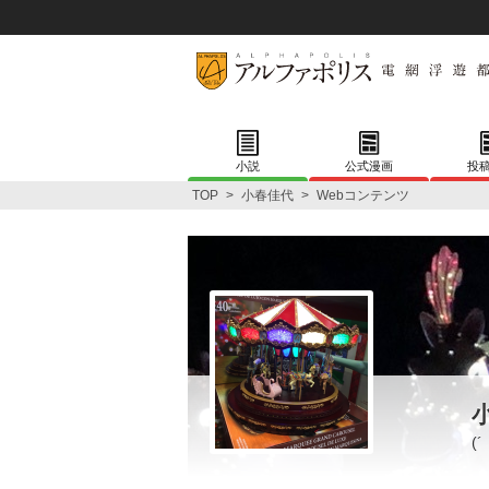
小説
公式漫画
投
TOP
>
小春佳代
>
Webコンテンツ
(