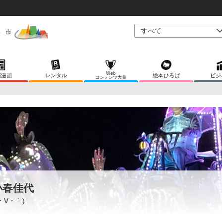
Web
稿漫画
レンタル
絵本ひろば
ビジ
コンテンツ大賞
小春佳代
´・∀・｀)