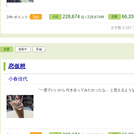
228,674
66,3
0pt
24h.ポイント
小説
位 / 228,674件
恋愛
文字数 2,337
恋愛
連載中
長編
恋仮想
小春佳代
「一度でいいから 付き合ってみたかったな」 と思えるような