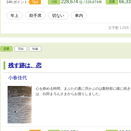
228,674
66,3
0pt
24h.ポイント
小説
位 / 228,674件
恋愛
年上
助手席
切ない
車内
文字数 1,029
恋愛
完結
短編
残す跡は、恋
小春佳代
心を静める時間、まぶたの裏に浮かぶのは数秒前に瞳に焼き
は、白田まろんさまからお借りしました。