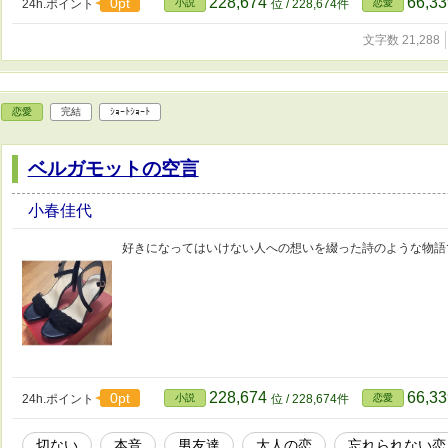
228,674
66,3
0pt
24h.ポイント
小説
位 / 228,674件
恋愛
文字数 21,288
恋愛
完結
ｼｮｰﾄｼｮｰﾄ
ベルガモットの空言
小春佳代
好きになってはいけない人への想いを綴った詩のような物語
228,674
66,3
0pt
24h.ポイント
小説
位 / 228,674件
恋愛
切ない
本音
男友達
大人の恋
忘れられない恋