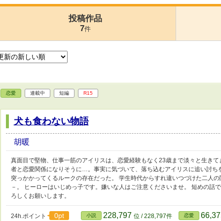
投稿作品
7
件
恋愛
連載中
短編
R15
犬も食わない物語
胡暖
真面目で堅物、仕事一筋のアイリスは、恋愛経験もなく23歳まで淡々と生きて
者と恋愛関係になりそうに…。事実に気づいて、落ち込むアイリスに追い討ち
突っかかってくるルークの存在だった。 学生時代からすれ違いつづけた二人
－。 ヒーローはいじめっ子です。嫌いな人はご注意くださいませ。 短めの話
ろしくお願いします。
228,797
66,3
0pt
24h.ポイント
小説
位 / 228,797件
恋愛