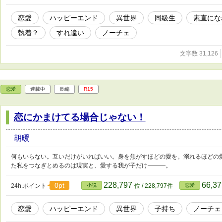
恋愛
ハッピーエンド
異世界
同級生
素直にな
執着？
すれ違い
ノーチェ
文字数 31,126
恋愛
連載中
長編
R15
恋にかまけてる場合じゃない！
胡暖
何もいらない。互いだけがいればいい。身を焦がすほどの愛を。溺れるほどの
た私をつなぎとめるのは現実と、愛する我が子だけ―――。
228,797
66,3
0pt
24h.ポイント
小説
位 / 228,797件
恋愛
恋愛
ハッピーエンド
異世界
子持ち
ノーチェ