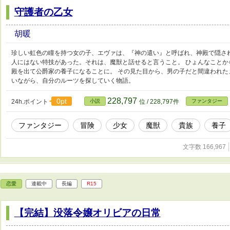
守護者の乙女
胡暖
珍しい虹色の瞳を持つ女の子、エヴァは、『神の遣い』と呼ばれ、神殿で隠さ
人にはない特技があった。それは、魔獣と話せると言うこと。 ひょんなこと
殿を出て公爵家の養子になることに。 その見た目から、男の子だと間違われたま
いながら、自分のルーツを探していく物語。
228,797
0pt
24h.ポイント
小説
位 / 228,797件
ファンタジー
ファンタジー
冒険
少女
魔獣
貴族
養子
文字数 166,967
恋愛
連載中
長編
R15
【完結】没落令嬢オリビアの日常