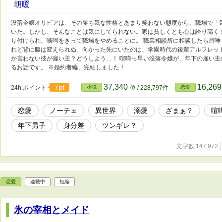
胡暖
没落令嬢オリビアは、その勝ち気な性格とあまり笑わない態度から、職場で「
いた。しかし、そんなことは気にしてられない。家は貧しくとも心は誇り高く
り付けられ、啖呵をきって職場をやめることに。 職業相談所に相談したら眉唾
れど背に腹は変えられぬ。向かった先にいたのは、学園時代の後輩アルフレッ
か言わない彼が雇い主？どうしよう…！ 喧嘩っ早い没落令嬢が、年下の雇い
るお話です。 ※婚約者編、完結しました！
37,340
16,26
7pt
24h.ポイント
小説
位 / 228,797件
恋愛
恋愛
ノーチェ
異世界
溺愛
ざまぁ？
喧
年下男子
身分差
ツンギレ？
文字数 147,972
恋愛
連載中
短編
氷の宰相とメイド