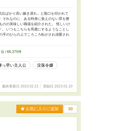
気位ばかり高い嫁き遅れ」と陰口を叩かれて
！ それなのに、ある時身に覚えのない罪を擦
ものの美味しい職場を紹介された。 怪しいけ
ド。 いつもこちらを馬鹿にするようなことし
主の手のひらの上でころころ転がされ溺愛され
9
位 / 66,375件
嘩っ早い主人公
没落令嬢
最終更新日 2023.02.21
登録日 2023.01.10
お気に入りに追加
30