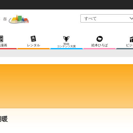
Web
稿漫画
レンタル
絵本ひろば
ビジ
コンテンツ大賞
胡暖