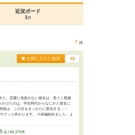
近況ボード
1
件
7
件
お気に入りに追加
42
きた。恋愛に免疫のない彼女は、危うく既婚
をかけたのは、学生時代からなにかと彼女に
の関係は、この日をきっかけに変化する－－
でサクッと終わります。 ※続編始めました。よ
75
位 / 66,375件