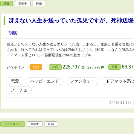
恋愛
連載中
長編
冴えない人生を送っていた孤児ですが、死神辺境
胡暖
孤児として冴えない人生を送るエリン（15歳）。ある日、家族と名乗る貴族に
される。行ってみれば待っていたのは強面のおじさん（30歳）。なんと乳飲み
ドアマット系ヒロイン×強面辺境伯の年の差カップル
228,797
66,3
0pt
24h.ポイント
小説
位 / 228,797件
恋愛
恋愛
ハッピーエンド
ファンタジー
ドアマット系
ノーチェ
文字数 31,179
ファンタジー
連載中
長編