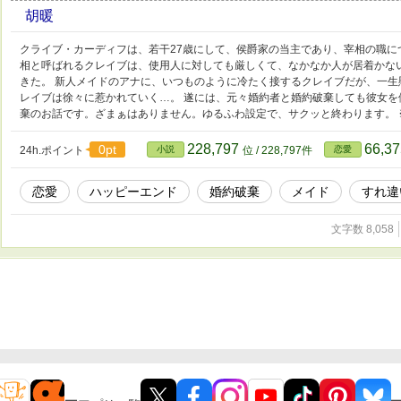
胡暖
クライブ・カーディフは、若干27歳にして、侯爵家の当主であり、宰相の職に
相と呼ばれるクレイブは、使用人に対しても厳しくて、なかなか人が居着かな
きた。 新人メイドのアナに、いつものように冷たく接するクレイブだが、一
レイブは徐々に惹かれていく…。 遂には、元々婚約者と婚約破棄しても彼女を
棄のお話です。ざまぁはありません。ゆるふわ設定で、サクッと終わります。 
228,797
66,3
0pt
24h.ポイント
小説
位 / 228,797件
恋愛
恋愛
ハッピーエンド
婚約破棄
メイド
すれ違
文字数 8,058