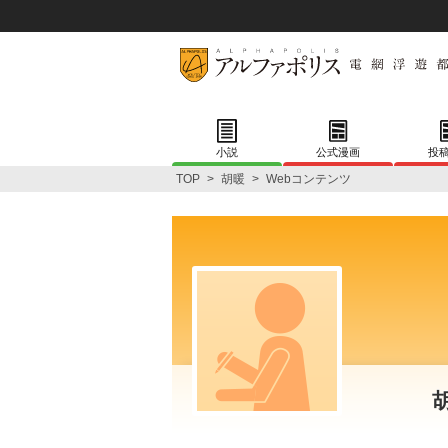
小説
公式漫画
投
TOP
>
胡暖
>
Webコンテンツ