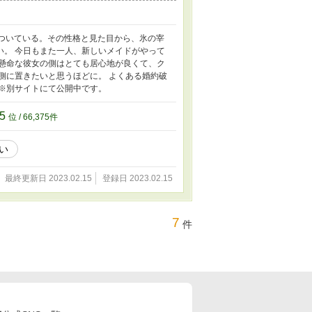
ついている。その性格と見た目から、氷の宰
い。 今日もまた一人、新しいメイドがやって
生懸命な彼女の側はとても居心地が良くて、ク
側に置きたいと思うほどに。 よくある婚約破
※別サイトにて公開中です。
75
位 / 66,375件
い
最終更新日 2023.02.15
登録日 2023.02.15
7
件