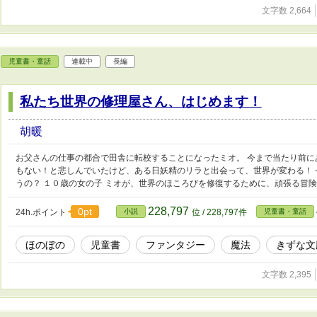
文字数 2,664
児童書・童話
連載中
長編
私たち世界の修理屋さん、はじめます！
胡暖
お父さんの仕事の都合で田舎に転校することになったミオ。 今まで当たり前
もない！と悲しんでいたけど、ある日妖精のリラと出会って、世界が変わる！ -
うの？ １０歳の女の子 ミオが、世界のほころびを修復するために、頑張る冒
228,797
0pt
24h.ポイント
小説
位 / 228,797件
児童書・童話
ほのぼの
児童書
ファンタジー
魔法
きずな文
文字数 2,395