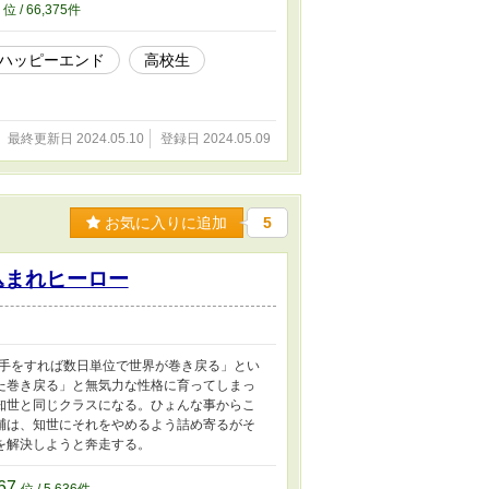
5
位 / 66,375件
ハッピーエンド
高校生
最終更新日 2024.05.10
登録日 2024.05.09
お気に入りに追加
5
込まれヒーロー
下手をすれば数日単位で世界が巻き戻る」とい
た巻き戻る」と無気力な性格に育ってしまっ
知世と同じクラスになる。ひょんな事からこ
輔は、知世にそれをやめるよう詰め寄るがそ
を解決しようと奔走する。
67
位 / 5,636件