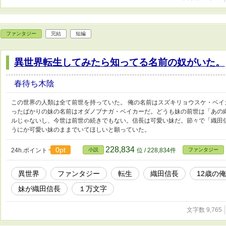
ファンタジー
完結
短編
異世界転生してみたら知ってる名前の奴がいた。
春待ち木陰
この世界の人類は全て前世を持っていた。 俺の名前はスズキリョウスケ・ベイ
ったばかりの妹の名前はオダノブナガ・ベイカーだ。どうも妹の前世は「あの
ルじゃないし、今世は前世の続きでもない。信長は可愛い妹だ。節々で「織田
うにか可愛い妹のままでいてほしいと願っていた。
228,834
0pt
24h.ポイント
小説
位 / 228,834件
ファンタジー
異世界
ファンタジー
転生
織田信長
12歳の
妹が織田信長
１万文字
文字数 9,765