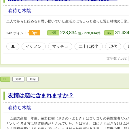
春待ち木陰
二人で暮らし始めるも思い描いていた生活とはちょっと違った翼と林檎の日常
228,834
31,43
0pt
24h.ポイント
小説
位 / 228,834件
BL
BL
イケメン
マッチョ
二十代後半
現代
文字数 7,532
BL
完結
短編
友情は恋に含まれますか？
春待ち木陰
十五歳の高校一年生。笹野佳樹（ささの・よしき）はゴリゴリの異性愛者だっ
どという考え方は非道徳的だとされていた。とは言え、口にさえ出さなければ
らも平穏無事に人生を歩んでいくつもりだった佳樹はある日、「笹野の事、好