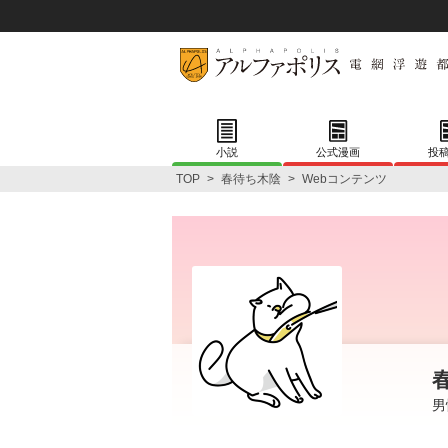
小説
公式漫画
投
TOP
>
春待ち木陰
>
Webコンテンツ
男