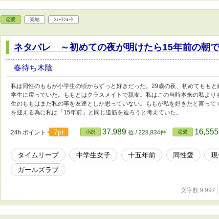
恋愛
完結
ｼｮｰﾄｼｮｰﾄ
ネタバレ ～初めての夜が明けたら15年前の朝
春待ち木陰
私は同性のももが小学生の頃からずっと好きだった。29歳の夜、初めてももと
学生に戻っていた。ももとはクラスメイトで親友。私はこの当時本来の私より
生のももはまだ私の事を友達としか思っていない。ももが私を好きだと言ってく
を迎える為に私は「15年前」と同じ道筋を辿ろうと考えていた。
37,989
16,55
7pt
24h.ポイント
小説
位 / 228,834件
恋愛
タイムリープ
中学生女子
十五年前
同性愛
現
ガールズラブ
文字数 9,997