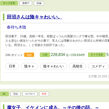
キャラ文芸
連載中
短編
田沼さんは陰キャわいい。
春待ち木陰
田沼素子、15歳。高校一年生。前髪ぱっつんの黒髪ロングで痩せ型。やや猫背
人も居ない彼女だったがその裏で、常人には理解されがたい田沼さん特有の言
いな。田沼さん。）と何故か大好評であった。
228,834
5
0pt
24h.ポイント
小説
位 / 228,834件
キャラ文芸
日常
陰キャ
陰キャわいい
高校生
コメディ
文字数 20,359
BL
完結
ｼｮｰﾄｼｮｰﾄ
R18
腐女子、イケメンに成る。～その後の話。～