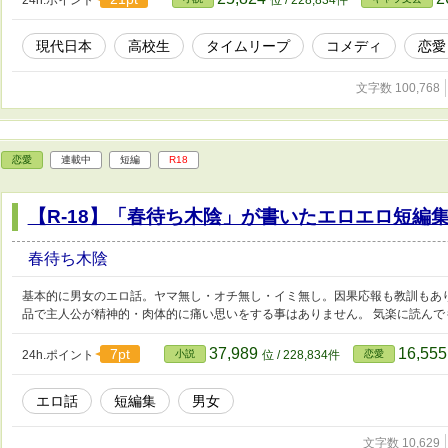
現代日本
高校生
タイムリープ
コメディ
恋愛
文字数 100,768
恋愛
連載中
短編
R18
【R-18】「春待ち木陰」が書いたエロエロ短編集
春待ち木陰
基本的に男女のエロ話。ヤマ無し・オチ無し・イミ無し。因果応報も教訓もあり
品で主人公が精神的・肉体的に痛い思いをする事はありません。 気楽に読んで
37,989
16,55
7pt
24h.ポイント
小説
位 / 228,834件
恋愛
エロ話
短編集
男女
文字数 10,629