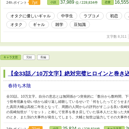
37,989
16,55
7pt
24h.ポイント
小説
位 / 228,834件
恋愛
オタクに優しいギャル
中学生
ラブコメ
初恋
オタク
ギャル
雑学
豆知識
文字数 8,311
キャラ文芸
完結
長編
【全33話／10万文字】絶対完璧ヒロインと巻き
春待ち木陰
全33話。10万文字。自分の意志とは無関係かつ突発的に「数分から数時間、
う怪奇現象を幼い頃から繰り返し経験しているせいで「何をしたってどうせま
た真田大輔は高校二年生となって、周囲の人間からの評判がすこぶる良い長崎
の長崎知世が「リセット」と称して世界を巻き戻していた張本人だと知った大
のとき、また別の大事件が発生してしまう。大輔と知世は協力してその大事件
25,824
2
21pt
24h.ポイント
小説
位 / 228,834件
キャラ文芸