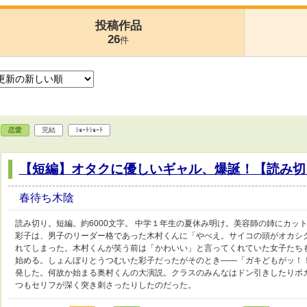
投稿作品
26
件
恋愛
完結
ｼｮｰﾄｼｮｰﾄ
【短編】オタクに優しいギャル、爆誕！【読み切
春待ち木陰
読み切り。短編。約6000文字。 中学１年生の夏休み明け。美容師の姉にカッ
彩子は、男子のリーダー格であった木村くんに「やべえ。サイコの頭がオカシ
れてしまった。木村くんが笑う前は「かわいい」と言ってくれていた女子たち
始める。しょんぼりとうつむいた彩子だったがそのとき――「ガキどもがッ！
発した。何故か始まる奥村くんの大演説。クラスのみんなはドン引きしたりポ
つもセリフが深く突き刺さったりしたのだった。