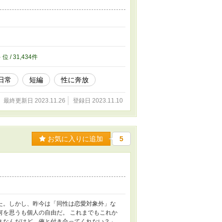
。
4
位 / 31,434件
日常
短編
性に奔放
最終更新日 2023.11.26
登録日 2023.11.10
お気に入りに追加
5
た。しかし、昨今は「同性は恋愛対象外」な
何を思うも個人の自由だ。 これまでもこれか
きなんだけど。俺と付き合ってくれない？」