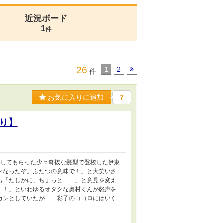
近況ボード
1
件
26
1
2
件
お気に入りに追加
7
り】
トしてもらった少々奇抜な髪型で登校した伊東
クなったぞ。ふたつの意味で！」と大笑いさ
も「たしかに、ちょっと……」と意見を変え
！！」といわゆるオタクな奥村くんが怒声を
カンとしていたが……彩子のココロにはいく