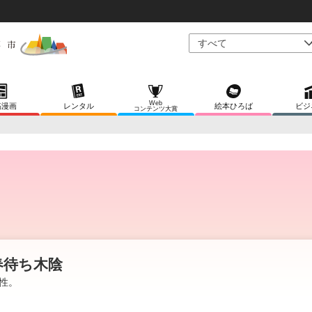
Web
稿漫画
レンタル
絵本ひろば
ビジ
コンテンツ大賞
春待ち木陰
性。