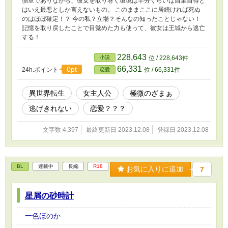
側室でありながら、彼女を取り巻く環境は半分ぐらいは自業自得と
はいえ最悪としか言えないもの。 このままここに居続ければ死ぬ
のはほぼ確定！？ 今の私？立場？そんなの知ったことじゃない！
記憶を取り戻したことで目覚めた力も使って、彼女は王城から逃亡
する！
228,643
小説
位 / 228,643件
66,331
0pt
24h.ポイント
位 / 66,331件
恋愛
異世界転生
女主人公
極微のざまぁ
逃げきれない
恋愛？？？
文字数 4,397
最終更新日 2023.12.08
登録日 2023.12.08
BL
連載中
長編
R18
お気に入りに追加
7
星屑の砂時計
一色ほのか