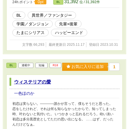
31,392
0pt
24h.ポイント
位 / 31,392件
BL
★…主人公以外の視点
BL
異世界／ファンタジー
学園／ダンジョン
先輩×後輩
たまにシリアス
ハッピーエンド
文字数 66,293
最終更新日 2025.11.17
登録日 2023.10.31
BL
連載中
短編
R18
お気に入りに追加
1
ウィステリアの愛
一色ほのか
初恋は実らない。――――誰かが言って、僕もそうだと思った。
恋をしたけれど、それは何も知らなかったからで。知ってしまった
時、叶わないと気付いた。 いつかきっと忘れるだろう。幼い淡い
初恋は多分黒歴史としてただの思い出になる。 ……はず、だった
んだけどなぁ。