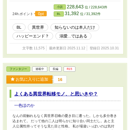
228,643
小説
位 / 228,643件
31,392
0pt
24h.ポイント
位 / 31,392件
BL
BL
異世界
知らないのは本人だけ
ハッピーエンド？
溺愛...ではある
文字数 11,575
最終更新日 2025.11.12
登録日 2025.10.31
ファンタジー
連載中
長編
R15
お気に入りに追加
16
よくある異世界転移モノ、と思いきや？
一色ほのか
なんの前触れもなく異世界召喚の憂き目に遭った。しかも多分巻き
込まれて。 だって他の二人は明らかに知り合い同士だし。あと主
人公属性持ってそうな見た目と性格。 私が場違いっぽいのは気付