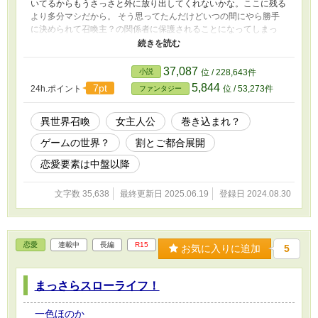
いてるからもうさっさと外に放り出してくれないかな。ここに残る
より多分マシだから。 そう思ってたんだけどいつの間にやら勝手
に決められて召喚主？の関係者に保護されることになってしまっ
た。 ……って、あれ？話を聞いてて分かったんだけど、ここ、私
がプレイしてたゲームの世界っぽくない？？？
37,087
小説
位 / 228,643件
5,844
7pt
24h.ポイント
位 / 53,273件
ファンタジー
異世界召喚
女主人公
巻き込まれ？
ゲームの世界？
割とご都合展開
恋愛要素は中盤以降
文字数 35,638
最終更新日 2025.06.19
登録日 2024.08.30
恋愛
連載中
長編
R15
お気に入りに追加
5
まっさらスローライフ！
一色ほのか