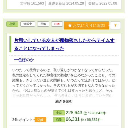
文字数 161,563
最終更新日 2024.05.28
登録日 2022.05.08
恋愛
連載中
長編
R15
お気に入りに追加
7
片思いしている友人が魔物落ちしたからテイムす
ることになってしまった
一色ほのか
いつだって後悔するのは、取り返しがつかなくなってからだった。
私の鑑定をしてくれた神官様の勘違いを止めなかったことも、その
結果も、きょうだい達との関係も。いつだって流されてばかり。だ
ってどうだってよかった。そのどれもが大切でもなんでもなかった
から。 今は大切なものが増えて少しは変わったと思うけど、それ
じゃあ駄目だったらしい。 何も考えないように放置していた沢山
のことが、今、牙を剥いて襲い掛かってくる。 …………それでも
まだ、辛うじて最悪じゃない。 だから逃げずに自分の気持ちと向
き合って、自分を取り巻く世界と戦う道を選ぶ。 その先にどんな
228,643
小説
位 / 228,643件
苦難があっても、大切な人とこの先もずっと一緒に生きていくため
66,331
0pt
24h.ポイント
位 / 66,331件
恋愛
に。 ★…Ｒ表現有