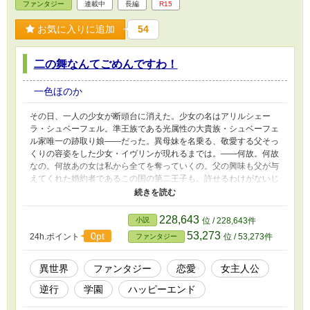
ファンタジー
連載中
長編
R15
お気に入りに追加
54
二の舞なんてごめんですわ！
一色ほのか
その日、一人の少女が断頭台に消えた。少女の名はアリルシェー
ラ・シュベーフェル。準王族である光属性の大貴族・シュベーフェ
ル家唯一の跡取り娘――だった。異母妹を名乗る、敬愛する父そっ
くりの容姿をした少女・イヴリンが現れるまでは。――何故。何故
なの。何故あの女は私から全てを奪っていくの。父の興味も父が与
えてくれた婚約者であるこの国の第二王子も。許せるわけがないじ
ゃない！――そうしてイヴリンを排除しようと動いた結果が、イヴ
リンに篭絡された第二王子との婚約破棄の上の処刑だった。――あ
の女さえいなければ。アリルシェーラはイヴリンを憎みながら暗闇
228,643
小説
位 / 228,643件
へと落ちていく。しかしその最中に不思議な再会をし、目覚めると
53,273
0pt
24h.ポイント
位 / 53,273件
ファンタジー
何故か６歳の頃まで時間が巻き戻っていた！――自らの矛盾と変わ
っていく流れ。やがて彼女は自分に課せられた役目を知ることとな
る。
異世界
ファンタジー
恋愛
女主人公
逆行
学園
ハッピーエンド