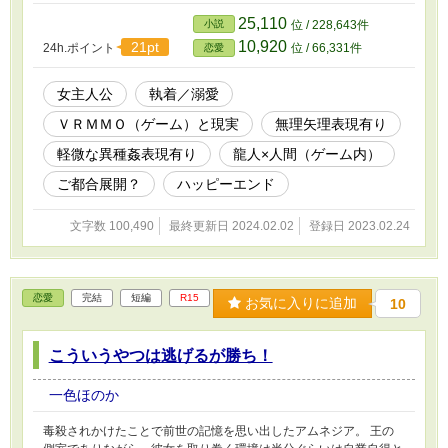
り、自分がどうしたいのか分からないまま関係はズルズルと続いて
いく。 そんな中、現実でも面倒な事件に巻き込まれて……！？ 執
25,110
小説
位 / 228,643件
着に気付かず過ごしていた私こと『有栖川天音』がゲームでもリア
10,920
21pt
24h.ポイント
位 / 66,331件
恋愛
ルでも絡め取られて、逃げられなくなるまで。 ●…ゲーム内 〇…
リアル ★…R18表現
女主人公
執着／溺愛
ＶＲＭＭＯ（ゲーム）と現実
無理矢理表現有り
軽微な異種姦表現有り
龍人×人間（ゲーム内）
ご都合展開？
ハッピーエンド
文字数 100,490
最終更新日 2024.02.02
登録日 2023.02.24
恋愛
完結
短編
R15
お気に入りに追加
10
こういうやつは逃げるが勝ち！
一色ほのか
毒殺されかけたことで前世の記憶を思い出したアムネジア。 王の