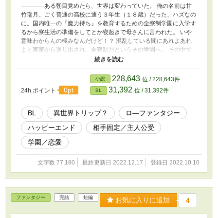
――――ある朝目覚めたら、世界は変わっていた。 俺の名前は甘
竹瑞月。ごく普通の高校に通う３年生（１８歳）だった、ハズなの
に。国内唯一の『魔力持ち』を教育するための全寮制学園に入学す
るから寮生活の準備をしてとか寝起きで母さんに言われた。 いや
意味わからんの極みなんだけど！？ 混乱している間にあれよあれ
よと実家から送り出され、全寮制だというその学園へ。 その中で
俺は、後悔と再会する。 相手は、俺を知らない。だってここどう
考えても異世界。 多分コイツはアイツが辿らなかった道の一つ。
俺と出会わなかったアイツ。 世界は変わった、俺も変わった。 な
228,643
小説
位 / 228,643件
らきっと楽しまなきゃ損だよな？ そして俺は今日も、馬鹿やりな
31,392
0pt
24h.ポイント
位 / 31,392件
BL
がら生きている。 ☆…R15、★…R18 予定。
BL
異世界トリップ？
ロ―ファンタジー
ハッピーエンド
相手固定／主人公受
学園／恋愛
文字数 77,180
最終更新日 2022.12.17
登録日 2022.10.10
ファンタジー
完結
短編
お気に入りに追加
4