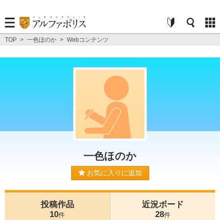
TOP
>
一色ほのか
>
Webコンテンツ
一色ほのか
お気に入りに追加
投稿作品
近況ボード
10
28
件
件