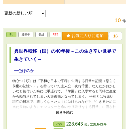
10
件
BL
連載中
長編
R15
お気に入りに追加
16
異世界転移（国）の40年後～この生き辛い世界で
生きていく～
一色ほのか
物心つく頃には『平和な日本で平穏に生活する日常の記憶（恐らく
前世の記憶？）』を持っていた主人公・夜行千里。なんだかおかし
いなと気付いた時には手遅れで、『学園』に入学すると同時に生家
から勘当されてしまい天涯孤独となってしまう。 平和とは程遠い
現在の日本で、親しくなった人々に助けられながら『生きるために
当たり前のようにモンスターと命のやり取りをする日常』に流され
る日々。 そんなある日、入寮時からずっと面倒を見てくれている
兄のように慕う先輩の長期不在が決まり、ほぼほぼ初めてのたった
一人での学園生活が始まった。 それを好機と動き出す悪意ある者
228,643
小説
位 / 228,643件
達。それから、新しい出会い。 動き出した『運命』の行く末は。