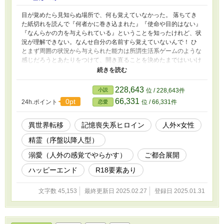
目が覚めたら見知らぬ場所で、何も覚えていなかった。 落ちてき
た紙切れを読んで『何者かに巻き込まれた』『使命や目的はない』
『なんらかの力を与えられている』ということを知ったけれど、状
況が理解できない。なんせ自分の名前すら覚えていないんで！ ひ
とまず周囲の状況から与えられた能力は所謂生活系ゲームのような
感じだろうとあたりをつけて、開き直ることを決めたまではいいけ
れど、ただ生きるってどうしたらいいんだろう？ 成り行きで出遭
った蟻のモンスター？と共同生活をしながら、目的のないスローラ
イフを。 ● ちょっと注意 ★ Ｒ表現あり
228,643
小説
位 / 228,643件
66,331
0pt
24h.ポイント
位 / 66,331件
恋愛
異世界転移
記憶喪失系ヒロイン
人外×女性
精霊（序盤以降人型）
溺愛（人外の感覚でやらかす）
ご都合展開
ハッピーエンド
R18要素あり
文字数 45,153
最終更新日 2025.02.27
登録日 2025.01.31