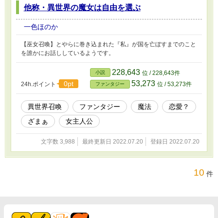
他称・異世界の魔女は自由を選ぶ
一色ほのか
【巫女召喚】とやらに巻き込まれた『私』が国を亡ぼすまでのこと
を誰かにお話ししているようです。
228,643
小説
位 / 228,643件
53,273
0pt
24h.ポイント
位 / 53,273件
ファンタジー
異世界召喚
ファンタジー
魔法
恋愛？
ざまぁ
女主人公
文字数 3,988
最終更新日 2022.07.20
登録日 2022.07.20
10
件