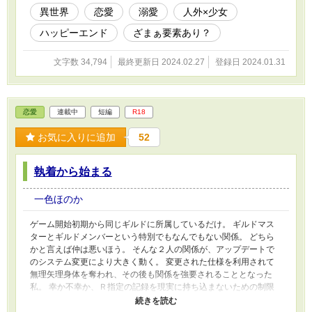
異世界
恋愛
溺愛
人外×少女
ハッピーエンド
ざまぁ要素あり？
文字数 34,794
最終更新日 2024.02.27
登録日 2024.01.31
恋愛
連載中
短編
R18
お気に入りに追加
52
執着から始まる
一色ほのか
ゲーム開始初期から同じギルドに所属しているだけ。 ギルドマス
ターとギルドメンバーという特別でもなんでもない関係。 どちら
かと言えば仲は悪いほう。 そんな２人の関係が、アップデートで
のシステム変更により大きく動く。 変更された仕様を利用されて
無理矢理身体を奪われ、その後も関係を強要されることとなった
私。 幸か不幸か、Ｒ指定の記録を現実に持ち込まないための制限
機能のお陰で現実に大きな影響はなく、だけどその所為で対処に困