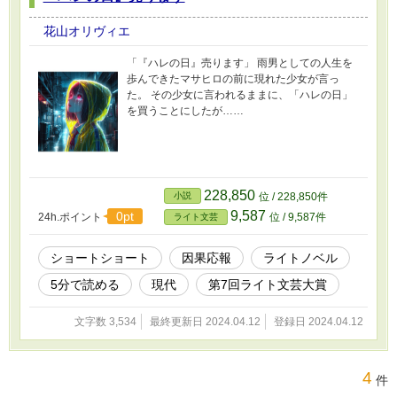
花山オリヴィエ
「『ハレの日』売ります」 雨男としての人生を
歩んできたマサヒロの前に現れた少女が言っ
た。 その少女に言われるままに、「ハレの日」
を買うことにしたが……
228,850
小説
位 / 228,850件
9,587
0pt
24h.ポイント
位 / 9,587件
ライト文芸
ショートショート
因果応報
ライトノベル
5分で読める
現代
第7回ライト文芸大賞
文字数 3,534
最終更新日 2024.04.12
登録日 2024.04.12
4
件