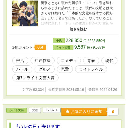
衝撃とともに現れた留学生・エミィに引き連れ
られるままに訪れたそこは、現代の文明とは大
きくかけ離れた「日本的な文化を探求する同好
会」という名目ではあったが、やっていること
は時代遅れ！ ネットの電波も届かない古めか
しい日本家屋でお釜でご飯を炊いたり武術や忍
者修行の毎日。それでも気弱な少年が付いてこ
れるのは美少女留学生と素敵なセンパイた
228,850
小説
位 / 228,850件
ち……のはずだったが！？ 住み込み和式部活
9,587
0pt
24h.ポイント
位 / 9,587件
ライト文芸
動小説！ 本作品は完成済みです。
部活
江戸作法
コメディ
青春
現代
バトル
グルメ
恋愛
ライトノベル
第7回ライト文芸大賞
文字数 93,334
最終更新日 2024.05.16
登録日 2024.04.26
ライト文芸
完結
ｼｮｰﾄｼｮｰﾄ
お気に入りに追加
0
『ハレの日』売ります