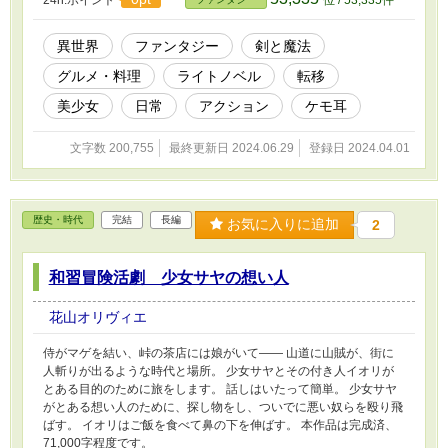
トスキルによる無双は登場しません。 第１部完
了。 物語はまだ続きます。 鋭意執筆中で御座い
ます。 ◆皆様からのご支援を頂き感謝しており
異世界
ファンタジー
剣と魔法
ます。◆ いいね や エール機能は非常に有難く、
グルメ・料理
ライトノベル
転移
モチベーションの向上につながります。 誤字脱
字や指摘に関しては近況ボード等でご指摘いた
美少女
日常
アクション
ケモ耳
だけますと幸いです。
文字数 200,755
最終更新日 2024.06.29
登録日 2024.04.01
歴史・時代
完結
長編
お気に入りに追加
2
和習冒険活劇 少女サヤの想い人
花山オリヴィエ
侍がマゲを結い、峠の茶店には娘がいて―― 山道に山賊が、街に
人斬りが出るような時代と場所。 少女サヤとその付き人イオリが
とある目的のために旅をします。 話しはいたって簡単。 少女サヤ
がとある想い人のために、探し物をし、ついでに悪い奴らを殴り飛
ばす。 イオリはご飯を食べて鼻の下を伸ばす。 本作品は完成済、
71,000字程度です。