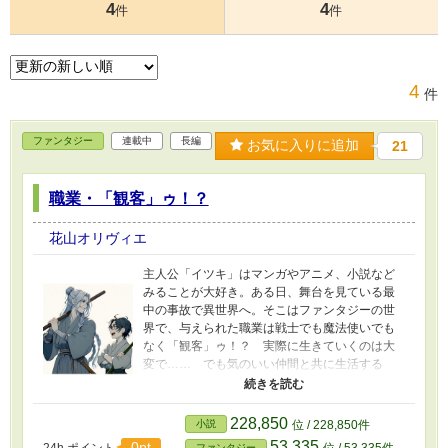
4
4
件
件
4
件
ファンタジー
連載中
長編
お気に入りに追加
21
職業・「観客」ゥ！？
花山オリヴィエ
主人公「イツキ」はマンガやアニメ、小説など
みることが大好き。ある日、舞台を見ている最
中の事故で異世界へ。そこはファンタジーの世
界で、与えられた職業は戦士でも魔法使いでも
なく「観客」ゥ！？ 実際に生きていくのは大
変で…… でも気のいい仲間と共に生活する
と、幻想の動物や魔物、剣と魔法の世界で、見
るものは新しく、食べるものは美味極まりな
い！ そして見ているだけですべてが完結って
228,850
小説
位 / 228,850件
本当ですか！？ 注意）本作では主人公のチー
53,335
0pt
24h.ポイント
位 / 53,335件
ファンタジー