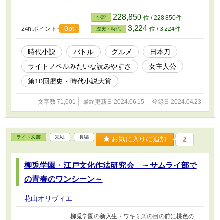
228,850
小説
位 / 228,850件
3,224
0pt
24h.ポイント
位 / 3,224件
歴史・時代
時代小説
バトル
グルメ
日本刀
ライトノベルみたいな読みやすさ
女主人公
第10回歴史・時代小説大賞
文字数 71,001
最終更新日 2024.06.15
登録日 2024.04.23
ライト文芸
完結
長編
お気に入りに追加
2
柳兎学園・江戸文化作法研究会 ～サムライ部で
の青春のワンシーン～
花山オリヴィエ
柳兎学園の新入生・ワキミズの目の前に桃色の