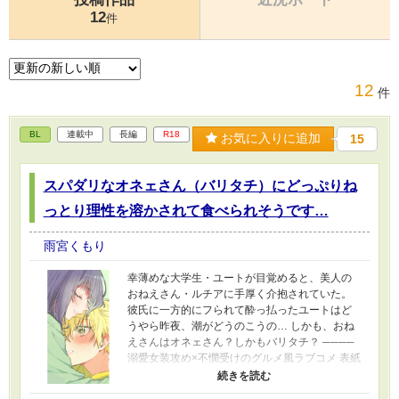
12
件
12
件
BL
連載中
長編
R18
お気に入りに追加
15
スパダリなオネェさん（バリタチ）にどっぷりね
っとり理性を溶かされて食べられそうです…
雨宮くもり
幸薄めな大学生・ユートが目覚めると、美人の
おねえさん・ルチアに手厚く介抱されていた。
彼氏に一方的にフられて酔っ払ったユートはど
うやら昨夜、潮がどうのこうの… しかも、おね
えさんはオネェさん？しかもバリタチ？ ────
溺愛女装攻め×不憫受けのグルメ風ラブコメ 表紙
イラスト・トワツギさん （2026/05/11 ページ
の微調整を行いました）