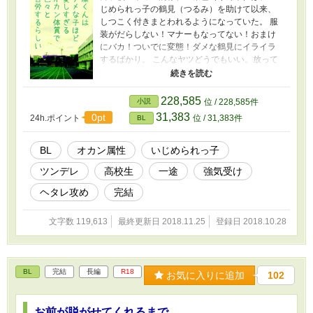
じめられっ子の鶴見（つるみ）を助けて以来、
しつこく付きまとわれるようになっていた。 服
装がだらしない！マナーもなってない！おまけ
にバカ！ついでに変態！ダメな鶴見にイライラ
するばかり。 こんなヤツどうでもいい。放って
おけばいい。 分かっているはずなのに、凛也は
ズルズルと鶴見のペースに巻き込まれていく。
あれやこれやと手を焼いて、ついにはあんなコ
228,585
小説
位 / 228,585件
トのお世話まで──！？ ------ R18該当の章とペ
31,383
0pt
24h.ポイント
位 / 31,383件
BL
ージには※がつきます
BL
オカン属性
いじめられっ子
ツンデレ
高校生
一途
強気受け
ヘタレ攻め
完結
文字数 119,613
最終更新日 2018.11.25
登録日 2018.10.28
BL
完結
長編
R18
お気に入りに追加
102
お前が脱がせてくれるまで