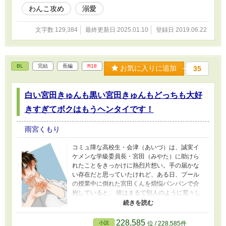
表紙画:ゆゆさん（許可済）
わんこ攻め
溺愛
文字数 129,384
最終更新日 2025.01.10
登録日 2019.06.22
BL
完結
長編
R18
お気に入りに追加
35
白い宮田きゅんも黒い宮田きゅんもどっちも大好
きすぎてボクはもうヘンタイです！
雨宮くもり
コミュ障な高校生・会津（あいづ）は、誠実イ
ケメンな学級委員長・宮田（みやた）に助けら
れたことをきっかけに熱烈片想い。手の届かな
い存在だと思っていたけれど、ある日、プール
の授業中に倒れた宮田くんを煩悩パンパンで介
抱していると、 彼はまるで別人のように荒々し
くなり── 熱暴走気味のアホでぺろぺろの夏BL
です （表紙イラスト トワツギさん）
228,585
小説
位 / 228,585件