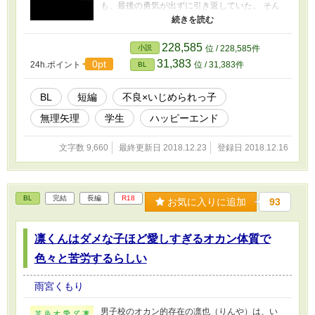
も、最後の勇気が出ずに引き返していた。 そん
ななか、突然話しかけてきた不良の 関口聖《せ
きぐち きよ》 に、「どーせ死ぬならヤらせろ」
と迫られてしまう──。
228,585
小説
位 / 228,585件
31,383
0pt
24h.ポイント
位 / 31,383件
BL
BL
短編
不良×いじめられっ子
無理矢理
学生
ハッピーエンド
文字数 9,660
最終更新日 2018.12.23
登録日 2018.12.16
BL
完結
長編
R18
お気に入りに追加
93
凛くんはダメな子ほど愛しすぎるオカン体質で
色々と苦労するらしい
雨宮くもり
男子校のオカン的存在の凛也（りんや）は、い