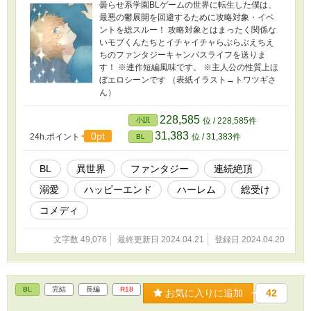
曇らせ系学園BLゲームの世界に転生した僕は、
最悪の鬱展開を回避するために攻略対象・イベ
ントを総スルー！ 攻略対象とはまったく関係な
いモブくんたちとイチャイチャらぶらぶえちえ
ちのファンタジーキャンパスライフを送りま
す！ ※連作短編風味です。 ※主人公の性質上ほ
ぼエロシーンです （表紙イラスト→トワツギさ
ん）
228,585
小説
位 / 228,585件
31,383
0pt
24h.ポイント
位 / 31,383件
BL
BL
異世界
ファンタジー
連続絶頂
溺愛
ハッピーエンド
ハーレム
総受け
コメディ
文字数 49,076
最終更新日 2024.04.21
登録日 2024.04.20
BL
完結
長編
R18
お気に入りに追加
42