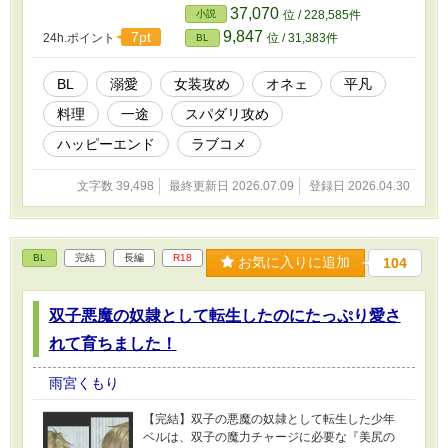
37,070
小説
位 / 228,585件
9,847
7pt
24h.ポイント
位 / 31,383件
BL
BL
溺愛
女装攻め
オネェ
平凡
料理
一途
スパダリ攻め
ハッピーエンド
ラブコメ
文字数 39,498
最終更新日 2026.07.09
登録日 2026.04.30
BL
完結
長編
R18
お気に入りに追加
104
双子悪魔の奴隷として転生したのにたっぷり愛さ
れて育ちました！
雨宮くもり
【完結】双子の悪魔の奴隷として転生した少年
ベルは、双子の魔力チャージに必要な『美尻の