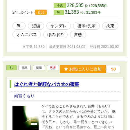
228,585
小説
位 / 228,585件
31,383
0pt
24h.ポイント
位 / 31,383件
BL
BL
短編
ヤンデレ
後輩×先輩
拘束
オムニバス
ほのぼの
変態
文字数 11,380
最終更新日 2021.03.05
登録日 2021.03.02
BL
完結
短編
R18
お気に入りに追加
50
はぐれ者と従順なバカ犬の蜜事
雨宮くもり
ゲイであることをさらされた 百井《ももい》
は、クラスの人間からいじめを受けていた。 抵
抗することができず、まるで犬のように従順に
従う日々。 しかし、唯一従うことのできない
「死ね」という命令に葛藤する。屋上へ向かう