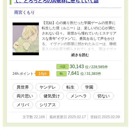
て、どろっどろの共依存に堕ちていく話
雨宮くもり
【完結】心の拠り所だった学園ゲームの世界に
転生した僕（ルニー）は、楽しいのに心が満た
されない日々。 前世から憧れていたミステリア
スな青年“イヴァン”に、勇気を出して声をかけ
る。 イヴァンの部屋に招かれたルニーは、睡眠
薬入りのお茶で眠らされてしまう。 実はイヴァ
ンは、平穏なゲーム内では明かされなかった重
大な秘密を抱えていた── ・美形執着攻め×健気
な平凡の共依存 ヤンデレ攻めというよりメン
30,143
小説
位 / 228,585件
ヘラ攻め。 後半に進むにつれ、苦み痛みだい
7,641
14pt
24h.ポイント
位 / 31,383件
BL
ぶ多め。暴力、自傷、嘔吐、行為強制の要素あ
り。 ・R18向けな描写の話には ※ がつきます。
・連載中、3話目の公開を忘れていたので後から
異世界
ヤンデレ
転生
学園
追加公開しています（申し訳ありません） ・メ
両片思い
健気受け
メンヘラ
切ない
リバ耐性のある方だけにオススメします。 表紙
イラスト・トワツギさん
メリバ
シリアス
文字数 22,166
最終更新日 2025.02.17
登録日 2025.02.09