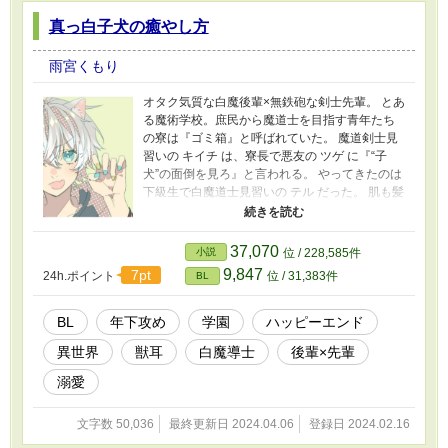
真っ白子犬の癒やし方
雨宮くもり
オタク気質な白魔後輩×無鉄砲な剣士先輩。 とあ
る魔術学校。庶民から魔道士を目指す青年たち
の寮は『ゴミ箱』と呼ばれていた。 魔道剣士見
習いの キイチ は、寮長で悪友の ツゲ に『“子
犬”の面倒を見ろ』と言われる。 やってきたのは
下級生で白魔道士見習いの テル だった。 肌も髪
もまっしろなテルは、自虐的で、魔法陣オタ
ク。おまけに感情が荒ぶると犬耳とふわふわし
っぽを出しちゃう特異体質。 同室でのささやか
37,070
小説
位 / 228,585件
な交流を楽しむ二人だったが、実はテルにはあ
9,847
7pt
24h.ポイント
位 / 31,383件
BL
る事情があった。 ※流血や微グロ表現がござい
ますのでご注意 表紙イラスト とわつぎさん
BL
年下攻め
学園
ハッピーエンド
異世界
獣耳
白魔導士
後輩×先輩
溺愛
文字数 50,036
最終更新日 2024.04.06
登録日 2024.02.16