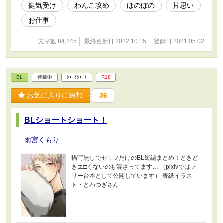
健気受け
わんこ攻め
ほのぼの
片思い
お仕事
文字数 84,245
最終更新日 2022.10.15
登録日 2021.05.02
BL
連載中
ｼｮｰﾄｼｮｰﾄ
R18
お気に入りに追加
36
BLショートショート！
雨宮くもり
描写無しでセリフだけのBL短編まとめ！ときど
きエ□くないのも混ざってます… （pixivではフ
リー台本として公開しています） 表紙イラス
ト・とわつぎさん