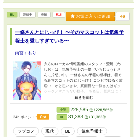
BL
連載中
長編
R18
お気に入りに追加
46
一條さんとにじっぴ！ 〜そのマスコットは気象予
報士を愛しすぎている〜
雨宮くもり
夕方のローカル情報番組のスタッフ・鷲尾（わ
しお）は、気象予報士の一條（いちじょう）さ
んに片想い中。 一條さんの予報の相棒は、着ぐ
るみマスコットの にじっぴ！ コンビでゆるく放
送中…かと思いきや、真面目な一條さんはギク
シャクとぎこちない様子。 ある日、鷲尾はにじ
っぴの新しい“中の人”に任命される。正体は絶対
に秘密。 好きだけど触れられない一條さんに、
にじっぴとして急接近！ 生放送中なのに恋が大
228,585
小説
位 / 228,585件
暴走しちゃいまして── （表紙イラスト yukiさ
31,383
0pt
24h.ポイント
位 / 31,383件
BL
ん） （にじっぴデザイン 雨宮くもり）
ラブコメ
現代
BL
気象予報士