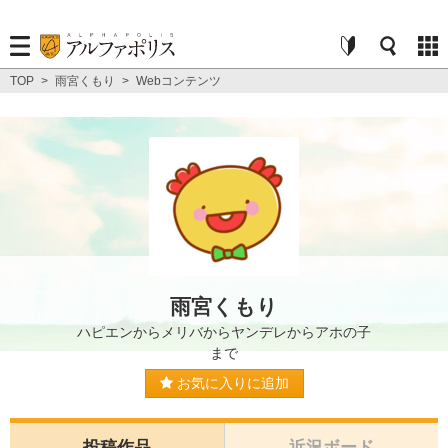
TOP
>
雨宮くもり
>
Webコンテンツ
雨宮くもり
ハピエンからメリバからヤンデレからアホの子
まで
お気に入りに追加
投稿作品
近況ボード