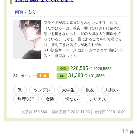
雨宮くもり
プライドが高く素直になれない大学生・龍広
（たつひろ）は、親友・響（ひびき）に秘めた
想いを抱きながらも、兄の大切な人と関係を持
っている。 しかし、響にあることを打ち明けら
れ、抑えてきた気持ちがあふれ始め──。 --------
R18該当章・ページには ※ がつきます 表紙イラ
スト・糸口なつさん
228,585
小説
位 / 228,585件
31,383
0pt
24h.ポイント
位 / 31,383件
BL
BL
ツンデレ
大学生
親友
片想い
無理矢理
女装
切ない
シリアス
文字数 160,664
最終更新日 2018.11.03
登録日 2018.10.09
12
件