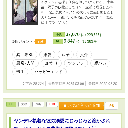
イケメン』を探す任務を押しつけられる。 十年
後、双子の奴隷として（？）立派に成長したベ
ル。 彼が美尻イケメンの代わりに差し出したも
のとは── ・親バカな明るめのお話です （表紙
絵 トワツギさん）
37,070
小説
位 / 228,585件
9,847
7pt
24h.ポイント
位 / 31,383件
BL
異世界BL
溺愛
双子
人外
悪魔×人間
3Pあり
ツンデレ
親バカ
転生
ハッピーエンド
文字数 28,224
最終更新日 2025.03.06
登録日 2025.02.20
BL
完結
短編
R18
お気に入りに追加
98
ヤンデレ執着な彼の溺愛にじわじわと溶かされ