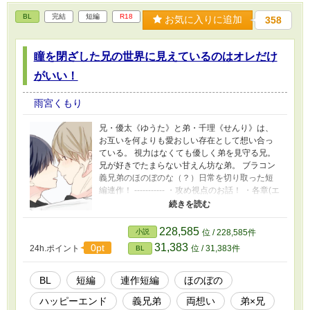
BL
完結
短編
R18
お気に入りに追加
358
瞳を閉ざした兄の世界に見えているのはオレだけ
がいい！
雨宮くもり
兄・優太《ゆうた》と弟・千理《せんり》は、
お互いを何よりも愛おしい存在として想い合っ
ている。 視力はなくても優しく弟を見守る兄。
兄が好きでたまらない甘えん坊な弟。 ブラコン
義兄弟のほのぼのな（？）日常を切り取った短
編連作！ ----------- ・攻め視点のお話！ ・各章(エ
ピソード)ごとの短編。 ・ほのぼの・溺愛・甘々
がベースのハピエン、お話自体は明るめ ・大人
向けの描写をふくむ話は「※」がつきます -------
228,585
小説
位 / 228,585件
弟・千理《せんり》 高校生。主人公。せんちゃ
31,383
0pt
24h.ポイント
位 / 31,383件
BL
ん。兄が大好きで離れたくない。高身長ながら
甘えん坊。あたまを沢山なでられるとご機嫌。
兄・優太《ゆうた》 23歳。優兄。小柄で童顔。
BL
短編
連作短編
ほのぼの
過去に負った傷の後遺症で視力を失った。心優
ハッピーエンド
義兄弟
両想い
弟×兄
しく、弟のことをいつも気にかけている。 -------