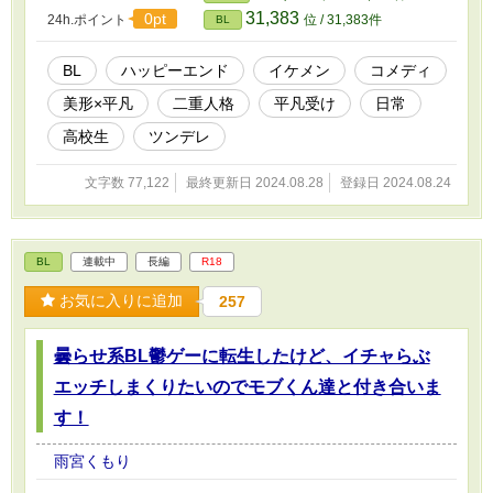
31,383
0pt
24h.ポイント
位 / 31,383件
BL
BL
ハッピーエンド
イケメン
コメディ
美形×平凡
二重人格
平凡受け
日常
高校生
ツンデレ
文字数 77,122
最終更新日 2024.08.28
登録日 2024.08.24
BL
連載中
長編
R18
お気に入りに追加
257
曇らせ系BL鬱ゲーに転生したけど、イチャらぶ
エッチしまくりたいのでモブくん達と付き合いま
す！
雨宮くもり