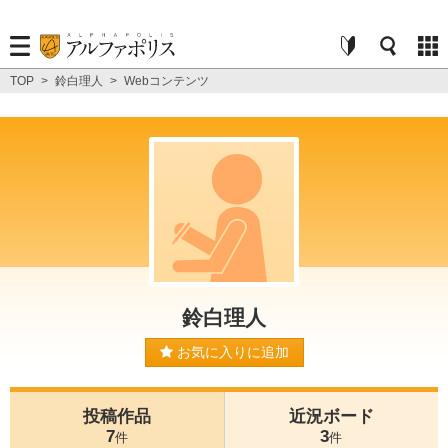
TOP
>
鈴白理人
>
Webコンテンツ
鈴白理人
お気に入りに追加
投稿作品
近況ボード
7
3
件
件