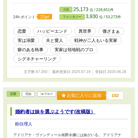
言い渡されているメリアーナである。 婚姻関係
を続けていれば、名を消されて飼い殺しか、そ
25,173
小説
位 / 228,651件
れとも毒殺か。 離婚証明書に国王陛下の印璽を
3,930
21pt
24h.ポイント
位 / 53,273件
ファンタジー
頂いて初めて、貴族の離婚は成立する。 離婚証
明書が王城に到達するまでの五日間、三年間尽
くしてくれた使用人たちと共に、実家への出戻
恋愛
ハッピーエンド
異世界
微ざまぁ
り帰還劇が幕を開ける──！
実は溺愛
夫と愛人
戦神が二人もいる実家
癖のある執事
実家は領地戦のプロ
シグネチャーリング
文字数 67,350
最終更新日 2025.07.19
登録日 2025.06.28
恋愛
完結
ｼｮｰﾄｼｮｰﾄ
お気に入りに追加
102
婚約者は妹を選ぶようです(改稿版）
鈴白理人
アドリアナ・ヴァンディール侯爵令嬢には妹がいる。 アドリアナ