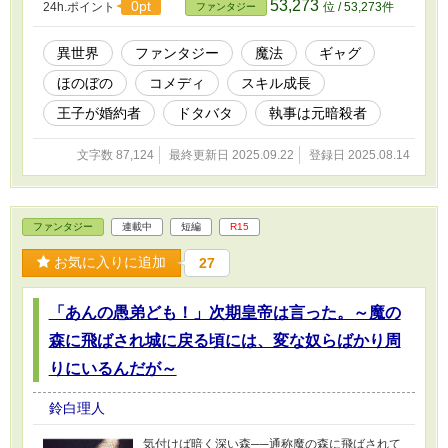
53,273
0pt
24h.ポイント
位 / 53,273件
ファンタジー
入学の秒読み段階を迎えていた── 前作→『辺境
伯一家の領地繁栄記』序章：【動物スキル？】
を持った辺境伯長男の場合
異世界
ファンタジー
魔法
ギャグ
ほのぼの
コメディ
スキル成長
王子が婚約者
ドタバタ
執事は元暗殺者
文字数 87,124
最終更新日 2025.09.22
登録日 2025.08.14
ファンタジー
連載中
短編
R15
お気に入りに追加
27
「あんの愚弟ども！」次期皇帝は言った。～魔の
森に飛ばされ城に戻る頃には、変な奴らばかり周
りにいるんだが～
鈴白理人
気付けば暗く深い森──通称魔の森に飛ばされて