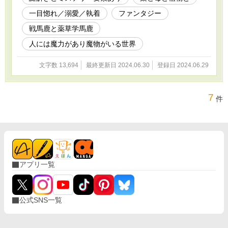
一目惚れ／溺愛／執着
ファンタジー
戦馬鹿と薬草学馬鹿
人には魔力があり魔物がいる世界
文字数 13,694
最終更新日 2024.06.30
登録日 2024.06.29
7
件
アプリ一覧
公式SNS一覧