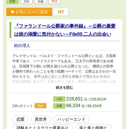
恋愛
完結
短編
R15
お気に入りに追加
187
『ファランドール公爵家の事件録』～公爵の最愛
は彼の溺愛に気付かない～File00.二人の出会い
鈴白理人
アレクサンドル・ベルヌイ・ファランドール公爵といえば、王国軍
中将であり、ソードマスターでもある。 王太子の異母弟である彼
は、臣籍降下の願いが聞き届けられ公爵となった。 隣国との戦争
が勝利で終わったことを祝う戦勝パーティで、公爵はまさかの一目
惚れをする。 相手は右に左にと意外な俊敏さで茂みをかき分け、
王宮の庭園に生えている草を引っこ抜き、両手いっぱいに持つご令
嬢だった。 戦馬鹿な公爵と、薬草学を学ぶ風変りな令嬢は、持ち
前の知識を生かして様々な事件を解決していくのだが──
228,651
小説
位 / 228,651件
66,334
0pt
24h.ポイント
位 / 66,334件
恋愛
恋愛
異世界
ハッピーエンド
謎解きとミステリー要素あり
薬と毒と植物と