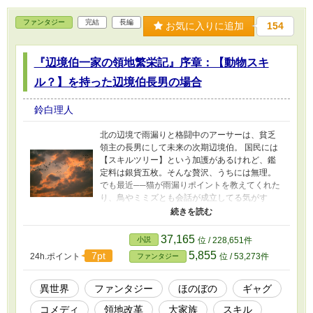
ファンタジー
完結
長編
お気に入りに追加
154
『辺境伯一家の領地繁栄記』序章：【動物スキ
ル？】を持った辺境伯長男の場合
鈴白理人
北の辺境で雨漏りと格闘中のアーサーは、貧乏
領主の長男にして未来の次期辺境伯。 国民には
【スキルツリー】という加護があるけれど、鑑
定料は銀貨五枚。そんな贅沢、うちには無理。
でも最近──猫が雨漏りポイントを教えてくれた
り、鳥やミミズとも会話が成立してる気がす
る。 これってもしかして【動物スキル？】 笑っ
て働く貧乏大家族と一緒に、雨漏り屋敷から始
まる、のんびりほのぼの領地改革物語！
37,165
小説
位 / 228,651件
5,855
7pt
24h.ポイント
位 / 53,273件
ファンタジー
異世界
ファンタジー
ほのぼの
ギャグ
コメディ
領地改革
大家族
スキル