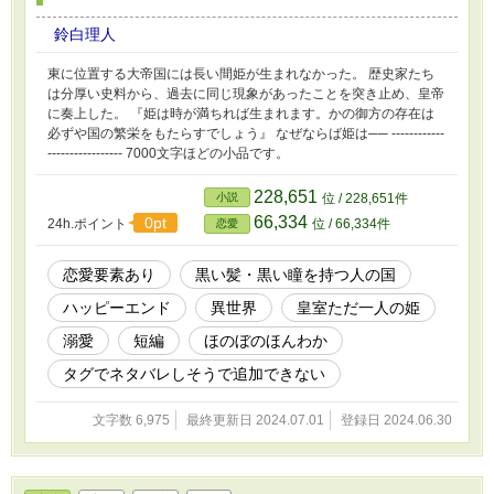
鈴白理人
東に位置する大帝国には長い間姫が生まれなかった。 歴史家たち
は分厚い史料から、過去に同じ現象があったことを突き止め、皇帝
に奏上した。 『姫は時が満ちれば生まれます。かの御方の存在は
必ずや国の繁栄をもたらすでしょう』 なぜならば姫は── ------------
----------------- 7000文字ほどの小品です。
228,651
小説
位 / 228,651件
66,334
0pt
24h.ポイント
位 / 66,334件
恋愛
恋愛要素あり
黒い髪・黒い瞳を持つ人の国
ハッピーエンド
異世界
皇室ただ一人の姫
溺愛
短編
ほのぼのほんわか
タグでネタバレしそうで追加できない
文字数 6,975
最終更新日 2024.07.01
登録日 2024.06.30