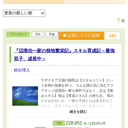
7
件
ファンタジー
完結
長編
お気に入りに追加
117
『辺境伯一家の領地繁栄記』スキル育成記～最強
双子、成長中～
鈴白理人
ラザナキア王国の国民は【スキルツリー】とい
う女神の加護を持つ。 そんな国の北に住むアク
アオッジ辺境伯一家も例外ではなく、父は【掴
みスキル】母は【育成スキル】の持ち主。 母の
スキルのせいか、一家の子供たちは生まれたこ
ろから、派生スキルがポコポコ枝分かれし、ス
キルレベルもぐんぐん上がっていった。 双子で
生まれた末っ子、兄のウィルフレッドの【精霊
スキル】、妹のメリルの【魔法スキル】も例外
228,651
小説
位 / 228,651件
なくレベルアップし、十五歳となった今、学園