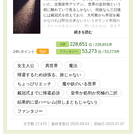
いた、次期皇帝アリアン。 世界の反対側という
程に離れていて焦るしかない。 何故なら三日後
には戴冠式を控えており、大司教から帝冠を戴
かなければ即位出来ないというガランド帝国の
しきたりがあるからだ。 間に合わねば、皇太子
の地位をはく奪され処刑される運命が待ってい
る。 タイムリミットが刻々と迫る中、自分を慕
う(モノにしたい・喰いたい・エナジーをドリン
228,651
小説
位 / 228,651件
クしたい)モノたちが次から次へと現れる。 果た
53,273
0pt
24h.ポイント
位 / 53,273件
ファンタジー
してアリアンは戴冠式に間に合い、即位出来る
のか── 更新頻度はゆっくりです。
女主人公
異世界
魔法
帰還するため頑張る。旅じゃない
ちょっぴりエッチ
魔や妖のいる世界
戴冠式までに帰還必須
皇帝か処刑か究極の二択
結果的に逆ハーレム(但しまともじゃない)
ファンタジー
文字数 17,470
最終更新日 2025.09.03
登録日 2025.07.07