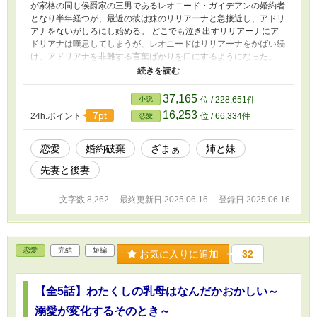
が家格の同じ侯爵家の三男であるレオニード・ガイデアンの婚約者
となり半年経つが、最近の彼は妹のリリアーナと急接近し、アドリ
アナをないがしろにし始める。 どこでも泣き出すリリアーナにア
ドリアナは嘆息してしまうが、レオニードはリリアーナをかばい続
け、アドリアナを非難する言葉ばかりを口にするようになった。
リリアーナのデビュタント会場で、とうとうそれは起こるべくして
起こった。 「アドリアナ・ヴァンディール侯爵令嬢！僕は君との
婚約を破棄して、妹のリリアーナ・ヴァンディールと婚約を結び直
37,165
小説
位 / 228,651件
す！」 宜しいのでしょうか、レオニード・ガイデアン侯爵令息？
16,253
7pt
24h.ポイント
位 / 66,334件
恋愛
その妹は──
恋愛
婚約破棄
ざまぁ
姉と妹
先妻と後妻
文字数 8,262
最終更新日 2025.06.16
登録日 2025.06.16
恋愛
完結
短編
お気に入りに追加
32
【全5話】わたくしの乳母はなんだかおかしい～
溺愛が変化するそのとき～