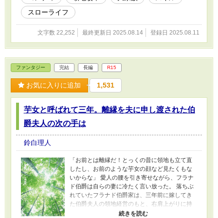
スローライフ
文字数 22,252
最終更新日 2025.08.14
登録日 2025.08.11
ファンタジー
完結
長編
R15
お気に入りに追加
1,531
芋女と呼ばれて三年。離縁を夫に申し渡された伯
爵夫人の次の手は
鈴白理人
「お前とは離縁だ！とっくの昔に領地も立て直
したし、お前のような芋女の顔など見たくもな
いからな」 愛人の腰を引き寄せながら、フラナ
ド伯爵は自らの妻に冷たく言い放った。 落ちぶ
れていたフラナド伯爵家は、三年前に嫁してき
た伯爵夫人の領地経営のもと、右肩上がりに持
ち直した。 その伯爵夫人こそ、離縁をまさに今