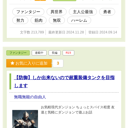
ファンタジー
異世界
主人公最強
勇者
努力
筋肉
無双
ハーレム
文字数 213,789
最終更新日 2024.11.28
登録日 2024.09.14
ファンタジー
連載中
長編
R15
お気に入りに追加
3
【防御】しか出来ないので超重装備タンクを目指
します
無職無能の自由人
お気軽現代ダンジョン ちょっとスパイス程度 友
達と気軽にダンジョンで遊ぶお話