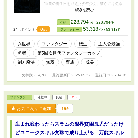
15歳の誕生日を迎えた少年少女。彼らには使命
を果たすための特別な力が授けられていた。 し
かし、力に溺れた勇者は訓練を嫌がり、未熟な
精神で挑んだ邪龍との決戦中に逃げ出してしま
228,794
小説
位 / 228,794件
う。 勇者の行いにより戦線は崩壊。敵前逃亡と
53,318
0pt
24h.ポイント
位 / 53,318件
ファンタジー
大戦犯の上に泣き言を垂れる勇者を前に、健全
な脳筋兵士であるガルドリックは容赦なく処し
てしまった。 敗北、そして世界の終わりを予感
異世界
ファンタジー
転生
主人公最強
するガルドリック。その時、空から謎の声が響
勇者
第5回次世代ファンタジーカップ
く。『勇者が全滅しました。リスタートしま
す』 世界は巻き戻される。勇者たちは15歳の誕
剣と魔法
無双
育成
成長
生日、すなわち召喚された瞬間へと戻った。そ
れも力を引き継いだまま、今度こそ使命を果た
文字数 214,768
最終更新日 2025.05.27
登録日 2025.04.18
すために。 一方、期せずして勇者の引き継ぎデ
ータを奪ってしまったガルドリックも15歳の誕
生日に巻き戻るのだが、そこは勇者たちが召喚
される数年前の世界だった。 ガルドリックは戦
ファンタジー
連載中
長編
R15
いに備える事に決めたのだが、勇者の能力を持
ったままガチトレーニングを続けたガルドリッ
お気に入りに追加
199
クと仲間達は、とんでもない成長曲線を描いて
しまうのだった。 カクヨムで先行投稿していま
す。
生まれ変わったらスラムの限界貧困孤児だったけ
どユニークスキル文珠で成り上がる 万能スキル