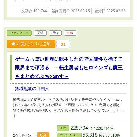
文字数 100,746
最終更新日 2025.03.25
登録日 2025.03.22
ファンタジー
完結
長編
R15
お気に入りに追加
91
ゲームっぽい世界に転生したので人間性を捨てて
限界まで頑張る ～転生勇者もヒロインズも魔王
もまとめてぶちのめす～
無職無能の自由人
経験値2倍？秘密ルート？スキルビルド？勝手にやってろ ゲームっ
ぽい世界に転生したので頑張って頑張っていこう！ 馬鹿で才能が
無く特別な知識も無い、それでも人格持ち越しこそがウルトラチー
ト
228,794
小説
位 / 228,794件
53,318
0pt
24h.ポイント
位 / 53,318件
ファンタジー