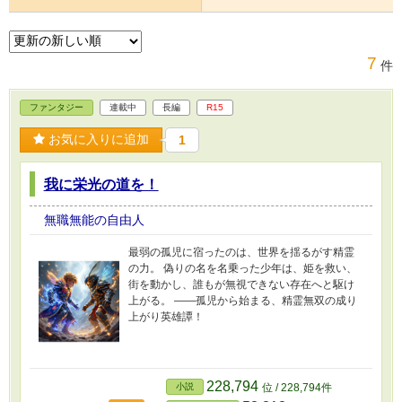
7
件
ファンタジー
連載中
長編
R15
お気に入りに追加
1
我に栄光の道を！
無職無能の自由人
最弱の孤児に宿ったのは、世界を揺るがす精霊
の力。 偽りの名を名乗った少年は、姫を救い、
街を動かし、誰もが無視できない存在へと駆け
上がる。 ――孤児から始まる、精霊無双の成り
上がり英雄譚！
228,794
小説
位 / 228,794件