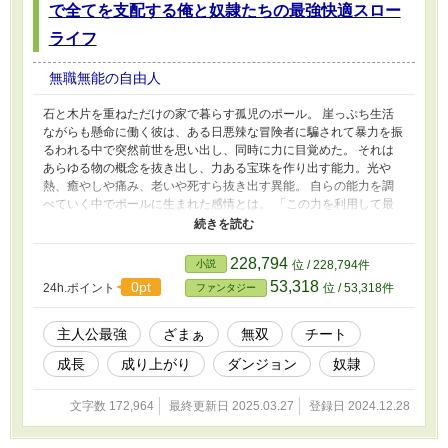
で全てを支配する俺と奴隷たちの最強快適スロー
ライフ
無職無能の自由人
石と木片を重ねただけの家で暮らす孤児のポール。 崖っぷち生活
ながらも懸命に働く彼は、ある日悪辣な冒険者に騙されて暴力を振
るわれる中で突然前世を思い出し、同時に力に目覚めた。 それは
あらゆる物の概念を抜き出し、力ある宝珠を作り出す能力。光や
熱、癒やしや痛み、老いや死すら抜き出す異能。 自らの能力を調
べていく中でポールに生まれた感情とは。 「この力を利用して最
強に！いや大金持ちに！いやいや静かな快適生活か！？でも騒がし
く称えられたい！王の様に振る舞いたい！傅く部下が欲しい！全部
欲しい！！」 辛い孤児生活の中でポールの思考は欲望に塗れてい
228,794
小説
位 / 228,794件
た。 力を得たポールは世界最強の冒険者を目指しながら、自らの
53,318
0pt
24h.ポイント
位 / 53,318件
ファンタジー
快適生活に余念がない。 「今日の【肉】は油淋鶏に変換、【草】
はコールスローサラダだ。え、太った？じゃあ腹の【脂】を吸い出
しておくか」 堕落していくポール君の明日はどっちだ。 毎日17：
主人公最強
ざまぁ
無双
チート
30頃に更新予定です。
成長
成り上がり
ダンジョン
奴隷
文字数 172,964
最終更新日 2025.03.27
登録日 2024.12.28