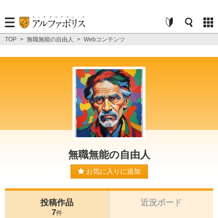
TOP
>
無職無能の自由人
>
Webコンテンツ
無職無能の自由人
お気に入りに追加
投稿作品
近況ボード
7
件