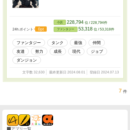
228,794
小説
位 / 228,794件
53,318
0pt
24h.ポイント
位 / 53,318件
ファンタジー
ファンタジー
タンク
最強
仲間
友達
努力
成長
現代
ジョブ
ダンジョン
文字数 32,630
最終更新日 2024.08.01
登録日 2024.07.13
7
件
アプリ一覧