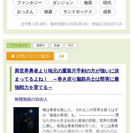
ファンタジー
ダンジョン
無双
現代
おっさん
箱庭
サンドボックス
成長
文字数 125,169
最終更新日 2025.09.16
登録日 2025.07.14
ファンタジー
連載中
長編
R15
お気に入りに追加
14
異世界勇者より地元の重装片手剣の方が強いに決
まってるよね！ ～巻き戻り脳筋兵士は堅実に最
強戦力を育てる～
無職無能の自由人
俺は勇者を殺した。 それもこの世界を救うはず
の「最後の希望」を。 ―――――――――― 墜
ちた月から生まれ出た最強の邪龍。世界の危機
に瀕し、各国は勇者召喚を行った。 そこは勇者
の為に作られた都合のいい世界。喚ばれたのは