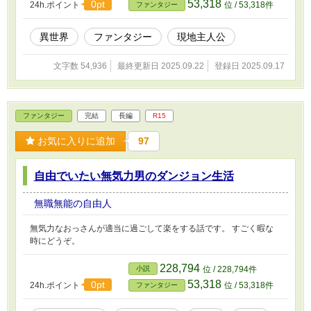
53,318
0pt
24h.ポイント
位 / 53,318件
ファンタジー
異世界
ファンタジー
現地主人公
文字数 54,936
最終更新日 2025.09.22
登録日 2025.09.17
ファンタジー
完結
長編
R15
お気に入りに追加
97
自由でいたい無気力男のダンジョン生活
無職無能の自由人
無気力なおっさんが適当に過ごして楽をする話です。 すごく暇な
時にどうぞ。
228,794
小説
位 / 228,794件
53,318
0pt
24h.ポイント
位 / 53,318件
ファンタジー