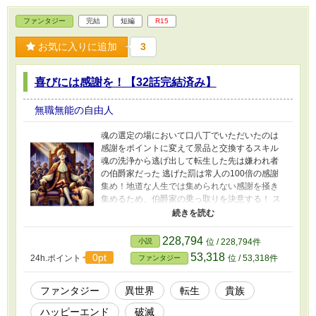
ファンタジー
完結
短編
R15
お気に入りに追加
3
喜びには感謝を！【32話完結済み】
無職無能の自由人
魂の選定の場において口八丁でいただいたのは
感謝をポイントに変えて景品と交換するスキル
魂の洗浄から逃げ出して転生した先は嫌われ者
の伯爵家だった 逃げた罰は常人の100倍の感謝
集め！地道な人生では集められない感謝を掻き
集めるため、伯爵家の乗っ取りを決意する！ ス
キルを駆使し！圧倒的善政を敷いて民の感謝を
手に入れろ！
228,794
小説
位 / 228,794件
53,318
0pt
24h.ポイント
位 / 53,318件
ファンタジー
ファンタジー
異世界
転生
貴族
ハッピーエンド
破滅