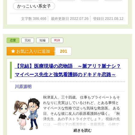
凶討伐をしたり、 王国で黒死病治療に関わった
かっこいい系女子
り お隣の帝国の後継者争いに巻き込まれてい
く… 本人は、平穏な生活を望むが、周囲がそう
文字数 386,466
最終更新日 2022.07.26
登録日 2021.08.12
させてくれない…
恋愛
完結
短編
R18
お気に入りに追加
201
【完結】医療現場の恋物語 ～脈アリ？脈ナシ？
マイペース先生と強気看護師のドキドキ恋路～
川原源明
秋津直人、三十四歳。 仕事もプライベートもそ
れなりに充実はしているけれど、とある事情と
マイペースな性格でぼっち気味な救急医。 ある
日、そんな彼に友人の萩原看護師が囁く。 「秋
津先生、あの子ストライクでしょ？」 視線の先
には、一回り下の看護学生・進藤茜君。小柄で
つり目でポニーテールと、確かに秋津の好みど