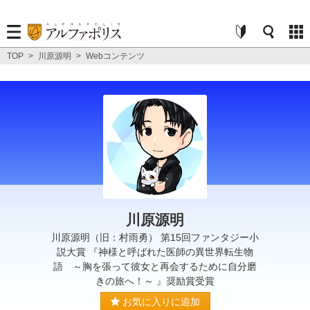
TOP
>
川原源明
>
Webコンテンツ
川原源明
川原源明（旧：村雨勇） 第15回ファンタジー小
説大賞 『神様と呼ばれた医師の異世界転生物
語 ～胸を張って彼女と再会するために自分磨
きの旅へ！～ 』奨励賞受賞
お気に入りに追加