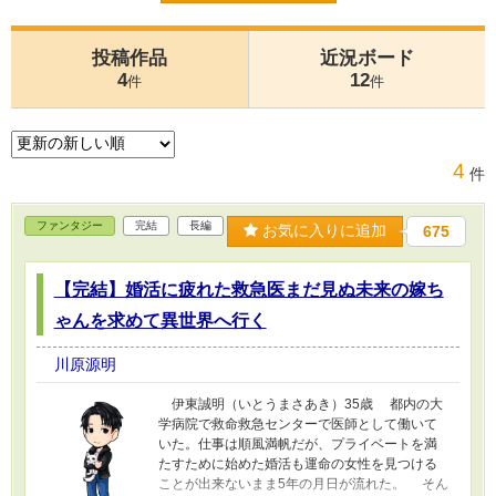
投稿作品
近況ボード
4
12
件
件
4
件
ファンタジー
完結
長編
お気に入りに追加
675
【完結】婚活に疲れた救急医まだ見ぬ未来の嫁ち
ゃんを求めて異世界へ行く
川原源明
伊東誠明（いとうまさあき）35歳 都内の大
学病院で救命救急センターで医師として働いて
いた。仕事は順風満帆だが、プライベートを満
たすために始めた婚活も運命の女性を見つける
ことが出来ないまま5年の月日が流れた。 そん