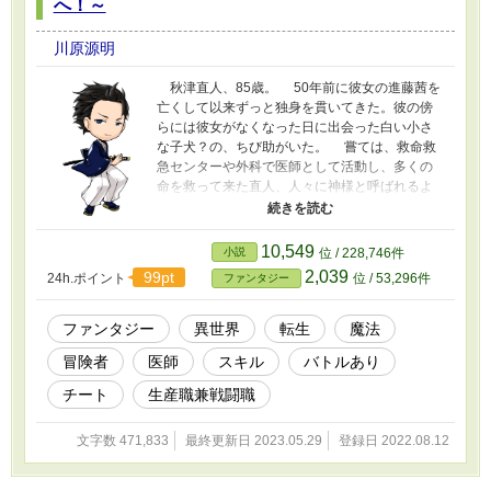
へ！～
迎えることが出来るのか！？ 異世界で、医師
として活動しながら婚活する物語！ 全90話+幕
川原源明
間予定 90話まで作成済み。
秋津直人、85歳。 50年前に彼女の進藤茜を
亡くして以来ずっと独身を貫いてきた。彼の傍
らには彼女がなくなった日に出会った白い小さ
な子犬？の、ちび助がいた。 嘗ては、救命救
急センターや外科で医師として活動し、多くの
命を救って来た直人、人々に神様と呼ばれるよ
うになっていたが、定年を迎えると同時に山を
買いプライベートキャンプ場をつくり余生はほ
とんどここで過ごしていた。 彼女がなくなっ
10,549
小説
位 / 228,746件
て50年目の命日の夜ちび助とキャンプを楽しん
2,039
99pt
24h.ポイント
位 / 53,296件
ファンタジー
でいると意識が遠のき、気づけば辺りが真っ白
な空間にいた。 白い空間では、創造神を名乗
るネアという女性と、今までずっとそばに居た
ファンタジー
異世界
転生
魔法
ちび助が人の子の姿で土下座していた。ちび助
冒険者
医師
スキル
バトルあり
の不注意で茜君が命を落とし、謝罪の意味を込
めて、創造神ネアの創る世界に、茜君がすでに
チート
生産職兼戦闘職
転移していることを教えてくれた。そして自分
もその世界に転生させてもらえることになっ
文字数 471,833
最終更新日 2023.05.29
登録日 2022.08.12
た。 胸を張って彼女と再会できるようにと、
彼女が降り立つより30年前に転生するように創
造神ネアに願った。 そして転生した直人は、