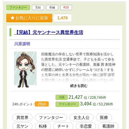
新しい家庭でナットという名前を与えられ、ネ
ファンタジー
完結
長編
R15
ア様と、阿修羅様から貰った加護と学生時代か
らやっていた格闘技や、仕事にしていた医術、
お気に入りに追加
1,470
そして趣味の物作りやサバイバル技術を活かし
冒険者兼医師として旅にでるのであった。 ま
ずは最強の称号を得よう！ 地球では神様と呼
【完結】元ヤンナース異世界生活
ばれた医師の異世界転生物語 ※元ヤンナース異
世界生活 ヒロイン茜ちゃんの彼氏編 ※医療現
川原源明
場の恋物語 馴れ初め編
回復魔法の存在しない世界で医療知識を活かし
た異世界生活 交通事故で、子どもを庇って命を
落とした。元ヤンキーの看護師、進藤 茜 創造神
の態度に納得いかずにクレームをつける！する
と先輩の神と名乗る女性が現れ一緒に謝罪 謝罪
を受け取ったと思ったら…話も終わってないの
に…異世界に飛ばされる…あのくそ女神！ そん
な思いをしながら、始まる元ヤンナース茜の異
世界生活 創造神と異界の女神から貰ったチート
21,427
小説
位 / 228,746件
能力を活かした 治療魔法を使って時には不治の
3,494
28pt
24h.ポイント
位 / 53,296件
ファンタジー
病を治し、時には、相手を殺す… どんなとき
も、周りに流されないで自分の行きたい道を！
様々な経験を積むうちに内なる力に目覚めてい
異世界
ファンタジー
女主人公
医療
く…その力とは… 奴隷商で大けがしてる奴隷を
元ヤン
転移
チート
非恋愛
看護師
買って治療魔法で回復させ、大けがをさせた元