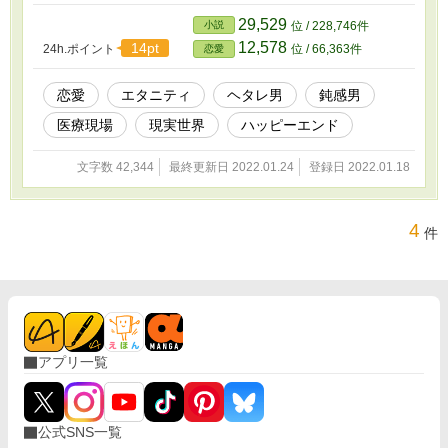
真ん中！ ところがこの茜君、ナンパも自力で跳
ね返す強気娘だし、「歳の差は苦手」だと言う
29,529
小説
位 / 228,746件
し、一見秋津の付け入る隙はなさそうだけれ
12,578
14pt
24h.ポイント
位 / 66,363件
恋愛
ど……。 萩原さんのアシストをきっかけに、二
人は少しずつ心の距離を縮めていく。 採血の練
習に付き合ったり、叱られた日に甘いものを奢
恋愛
エタニティ
ヘタレ男
鈍感男
ってあげたり、共通の趣味で盛り上がったり、
医療現場
現実世界
ハッピーエンド
しつこく言い寄る男を撃退したり、思わぬ接点
を発見したり。 日常を重ねるごとに、どんどん
茜君に惹かれていく秋津。茜君もまんざらでも
文字数 42,344
最終更新日 2022.01.24
登録日 2022.01.18
なさそう、なんて……まさかね？ ヘタレで鈍感
な青年医師×恋も特攻・元ヤン娘の恋物語。もど
かしい関係の行く末は？ ◇◇◇◇◇◇ 元ヤンナ
4
件
ース異世界生活 メインヒロイン 進藤茜と 神
様と呼ばれた医師の異世界生活 主人公 秋津
直人の馴れ初め物語
アプリ一覧
公式SNS一覧