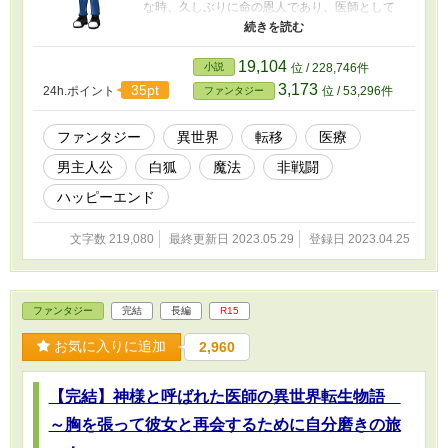
な時、久しぶりに命の恩人であり、医師として
の師匠でもある秋津先生を見かけ「良い人を紹
介してください」と伝えたが、良い答えは貰え
なかった。 自分が居る救命救急センターの看
19,104
小説
位 / 228,746件
護主任をしている萩原さんに相談してみてはと
3,173
35pt
24h.ポイント
位 / 53,296件
ファンタジー
言われ、職場に戻った誠明はすぐに萩原さんに
相談すると、仕事後によく当たるという占いに
行くことになった。 終業後、萩原さんと共に
ファンタジー
異世界
転移
医療
占いの館を目指していると、萩原さんから不思
男主人公
白狐
魔法
非戦闘
議な事を聞いた。「何か深い悩みを抱えてない
限りたどり着けないとい」という、不安な気持
ハッピーエンド
ちになりつつも、占いの館にたどり着いた。
占い師の老婆から、運命の相手は日本に居ない
文字数 219,080
最終更新日 2023.05.29
登録日 2023.04.25
と告げられ、国際結婚！？とワクワクするよう
な答えが返ってきた。色々旅支度をしたうえ
で、3日後再度占いの館に来るように指示され
た。 誠明は、どんな辺境の地に行っても困ら
ファンタジー
完結
長編
R15
ないように、キャンプ道具などの道具から、食
材、手術道具、薬等買える物をすべてそろえて
お気に入りに追加
2,960
た。 ３日後占いの館を訪れると。占い師の老
婆から思わぬことを言われた。国際結婚ではな
く、異世界結婚だと判明し、行かなければ生涯
【完結】神様と呼ばれた医師の異世界転生物語
独身が約束されると聞いて、迷わず行くという
選択肢を取った。 異世界転移から始まる運命
～胸を張って彼女と再会するために自分磨きの旅
の嫁ちゃん探し、誠明は無事理想の嫁ちゃんを