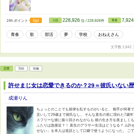
228,926
7,92
0pt
24h.ポイント
小説
位 / 228,926件
青春
青春
歌
部活
夢
学校
おねえさん
文字数 2,842
恋愛
完結
短編
許せまじ女は恋愛できるのか？29＝彼氏いない
成瀬りん
ちょっとのことでも規律を乱すものがいると、 相手が何者で
災いして29歳まで彼氏なし。 そんな直生の前に現れた7歳
スフリーな彼に振り回されながらも 彼の生き方を羨ましくも
ふたりは急接近？！ 直生のアラサー生活はどうなる？ ⚠️許
せない」を本人は造語として口癖で使うようになった。 ご