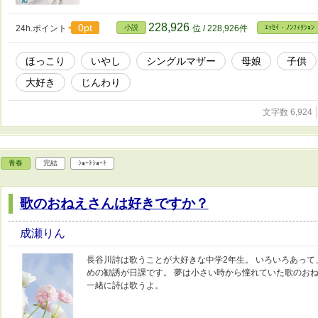
228,926
0pt
24h.ポイント
小説
位 / 228,926件
ｴｯｾｲ・ﾉﾝﾌｨｸｼｮﾝ
ほっこり
いやし
シングルマザー
母娘
子供
大好き
じんわり
文字数 6,924
青春
完結
ｼｮｰﾄｼｮｰﾄ
歌のおねえさんは好きですか？
成瀬りん
長谷川詩は歌うことが大好きな中学2年生。 いろいろあって
めの勧誘が日課です。 夢は小さい時から憧れていた歌のおね
一緒に詩は歌うよ。