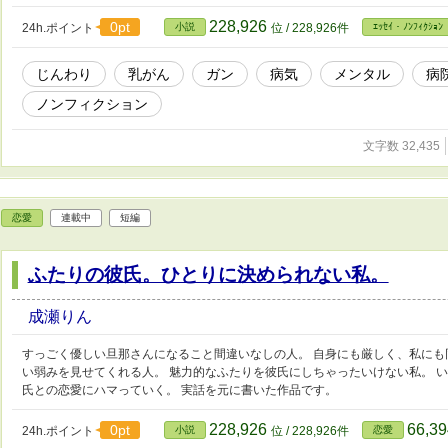
228,926
0pt
24h.ポイント
小説
位 / 228,926件
ｴｯｾｲ・ﾉﾝﾌｨｸｼｮﾝ
じんわり
乳がん
ガン
病気
メンタル
病
ノンフィクション
文字数 32,435
恋愛
連載中
短編
ふたりの彼氏。ひとりに決められない私。
成瀬りん
すっごく優しい旦那さんになること間違いなしの人。 自身にも厳しく、私に
い弱みを見せてくれる人。 魅力的なふたりを彼氏にしちゃったいけない私。 
氏との恋愛にハマっていく。 実話を元に書いた作品です。
228,926
66,3
0pt
24h.ポイント
小説
位 / 228,926件
恋愛