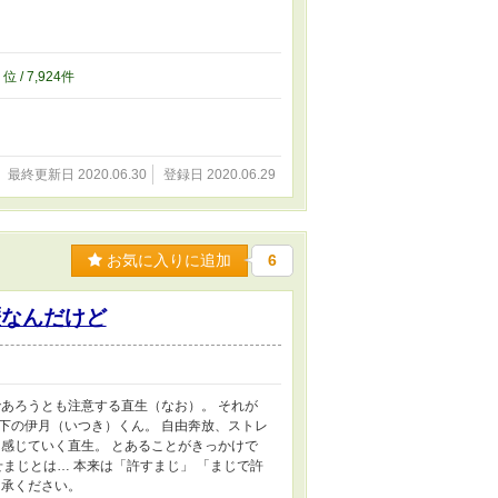
4
位 / 7,924件
最終更新日 2020.06.30
登録日 2020.06.29
お気に入りに追加
6
歴なんだけど
あろうとも注意する直生（なお）。 それが
年下の伊月（いつき）くん。 自由奔放、ストレ
感じていく直生。 とあることがきっかけで
せまじとは… 本来は「許すまじ」 「まじで許
了承ください。