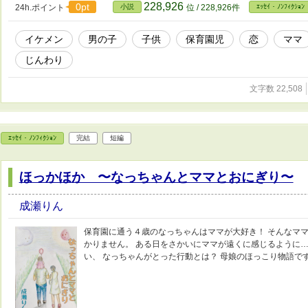
228,926
0pt
24h.ポイント
小説
位 / 228,926件
ｴｯｾｲ・ﾉﾝﾌｨｸｼｮﾝ
イケメン
男の子
子供
保育園児
恋
ママ
じんわり
文字数 22,508
ｴｯｾｲ・ﾉﾝﾌｨｸｼｮﾝ
完結
短編
ほっかほか 〜なっちゃんとママとおにぎり〜
成瀬りん
保育園に通う４歳のなっちゃんはママが大好き！ そんなママ
かりません。 ある日をさかいにママが遠くに感じるように…
い、 なっちゃんがとった行動とは？ 母娘のほっこり物語で