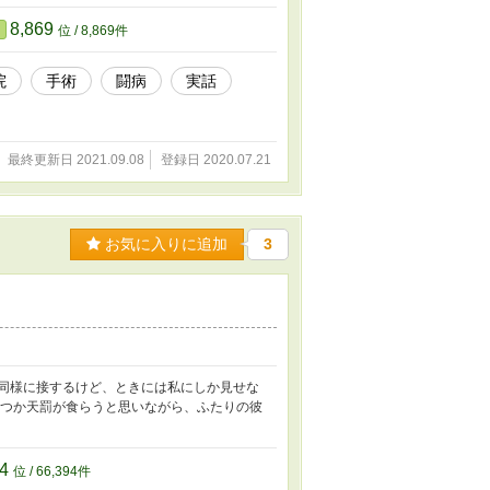
8,869
位 / 8,869件
院
手術
闘病
実話
最終更新日 2021.09.08
登録日 2020.07.21
お気に入りに追加
3
も同様に接するけど、ときには私にしか見せな
いつか天罰が食らうと思いながら、ふたりの彼
94
位 / 66,394件