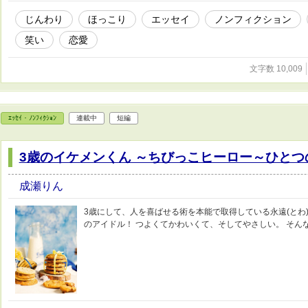
じんわり
ほっこり
エッセイ
ノンフィクション
笑い
恋愛
文字数 10,009
ｴｯｾｲ・ﾉﾝﾌｨｸｼｮﾝ
連載中
短編
3歳のイケメンくん ～ちびっこヒーロー～ひと
成瀬りん
3歳にして、人を喜ばせる術を本能で取得している永遠(とわ)
のアイドル！ つよくてかわいくて、そしてやさしい。 そん