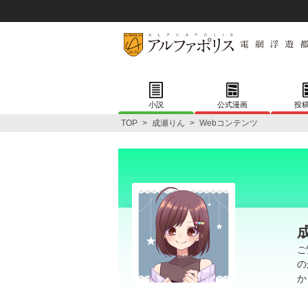
小説
公式漫画
投
TOP
>
成瀬りん
>
Webコンテンツ
ご
の
か