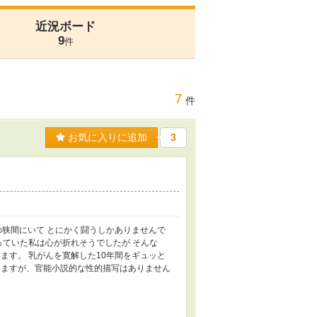
近況ボード
9
件
7
件
お気に入りに追加
3
の狭間にいて とにかく闘うしかありませんで
っていた私は心が折れそうでしたが そんな
ます。 乳がんを寛解した10年間をギュッと
いますが、官能小説的な性的描写はありません