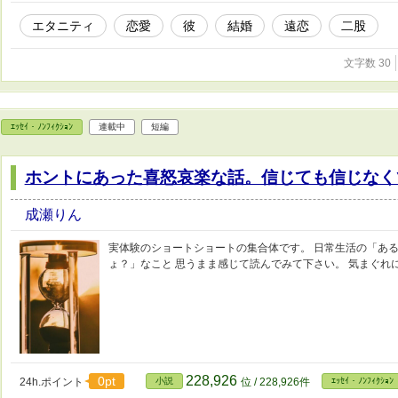
エタニティ
恋愛
彼
結婚
遠恋
二股
文字数 30
ｴｯｾｲ・ﾉﾝﾌｨｸｼｮﾝ
連載中
短編
ホントにあった喜怒哀楽な話。信じても信じなく
成瀬りん
実体験のショートショートの集合体です。 日常生活の「あ
ょ？」なこと 思うまま感じて読んでみて下さい。 気まぐれ
228,926
0pt
24h.ポイント
小説
位 / 228,926件
ｴｯｾｲ・ﾉﾝﾌｨｸｼｮﾝ