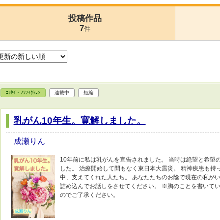
投稿作品
7
件
ｴｯｾｲ・ﾉﾝﾌｨｸｼｮﾝ
連載中
短編
乳がん10年生。寛解しました。
成瀬りん
10年前に私は乳がんを宣告されました。 当時は絶望と希望
した。 治療開始して間もなく東日本大震災。 精神疾患も持
中、支えてくれた人たち。 あなたたちのお陰で現在の私がい
詰め込んでお話しをさせてください。 ※胸のことを書いて
のでご了承ください。