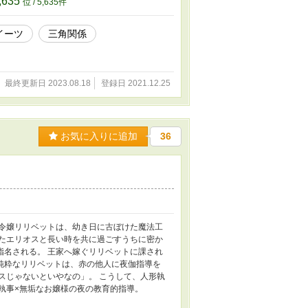
,635
位 / 5,635件
イーツ
三角関係
最終更新日 2023.08.18
登録日 2021.12.25
お気に入りに追加
36
爵令嬢リリベットは、幼き日に古ぼけた魔法工
ったエリオスと長い時を共に過ごすうちに密か
指名される。 王家へ嫁ぐリリベットに課され
純粋なリリベットは、赤の他人に夜伽指導を
スじゃないといやなの」。 こうして、人形執
執事×無垢なお嬢様の夜の教育的指導。