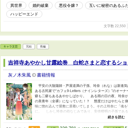
異世界
婚約破棄
悪役令嬢？
互いに秘密のあるふ
ハッピーエンド
文字数 22,550
キャラ文芸
完結
長編
吉祥寺あやかし甘露絵巻 白蛇さまと恋するショ
灰ノ木朱風
書籍情報
平安の大陰陽師・芦屋道満の子孫、玲奈（れな）は新進気
ある古民家で“カフェ9-Letters（ナインレターズ）”の
癖も二癖もあるあやかしばかり。 ある雨の日の夜、玲奈が
の美青年（全裸）になっていた！？ 態度だけはやたらと偉
味に惚れ込んで屋敷に居着いてしまう。その上玲奈に「魂を
に。 しかし玲奈の幼なじみであり、安倍晴明の子孫である
愚直にスイーツを作り続ける玲奈の周囲で、謎の白蛇 VS
開ける――！