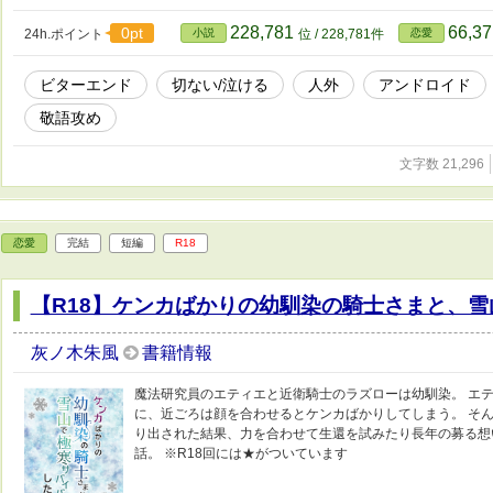
228,781
66,3
0pt
24h.ポイント
小説
位 / 228,781件
恋愛
ビターエンド
切ない/泣ける
人外
アンドロイド
敬語攻め
文字数 21,296
恋愛
完結
短編
R18
【R18】ケンカばかりの幼馴染の騎士さまと、
灰ノ木朱風
書籍情報
魔法研究員のエティエと近衛騎士のラズローは幼馴染。 エ
に、近ごろは顔を合わせるとケンカばかりしてしまう。 そ
り出された結果、力を合わせて生還を試みたり長年の募る想
話。 ※R18回には★がついています