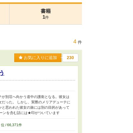
書籍
1
件
4
件
お気に入りに追加
230
う
テが別荘へ向かう道中の護衛となる。彼女は
女だった。 しかし、実際のメリアデューテに
かと思われた彼女の旅には別の目的があって
シーンを含む話には★印がついています
1
位 / 66,371件