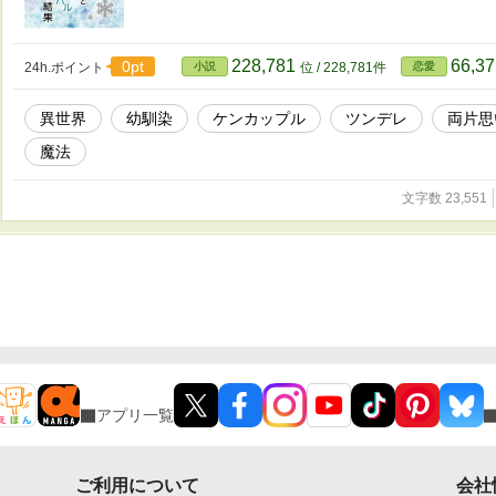
228,781
66,3
0pt
24h.ポイント
小説
位 / 228,781件
恋愛
異世界
幼馴染
ケンカップル
ツンデレ
両片思
魔法
文字数 23,551
アプリ一覧
ご利用について
会社