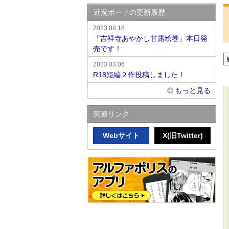
近況ボードの更新履歴
2023.08.18
「吉祥寺あやかし甘露絵巻」本日発
売です！
2023.03.06
R18短編２作投稿しました！
もっと見る
関連リンク
Webサイト
X(旧Twitter)