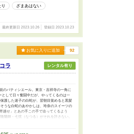
たり
ざまあはない
最終更新日 2023.10.26
登録日 2023.10.23
お気に入りに追加
92
コラ
レンタル有り
鋭のパティシエール。東京・吉祥寺の一角に
オーナーとして日々奮闘中だが、やってくるのは一
保護した迷子の白蛇が、翌朝目覚めると黒髪
そうな白蛇のあやかしは、玲奈のスイーツの
寄越せ」とあの手この手で迫ってくるよう
陰陽師・七弦（なつる）がそれを許さない。
 現代の陰陽師の恋のバトルが（勝手に）幕を