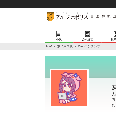
小説
公式漫画
投
TOP
>
灰ノ木朱風
>
Webコンテンツ
人
巻
た