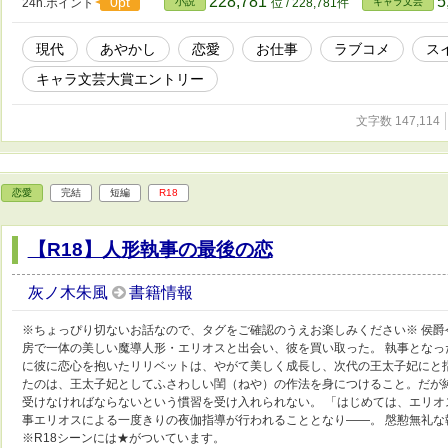
228,781
5
0pt
24h.ポイント
小説
位 / 228,781件
キャラ文芸
現代
あやかし
恋愛
お仕事
ラブコメ
ス
キャラ文芸大賞エントリー
文字数 147,114
恋愛
完結
短編
R18
【R18】人形執事の最後の恋
灰ノ木朱風
書籍情報
※ちょっぴり切ないお話なので、タグをご確認のうえお楽しみください※ 侯
房で一体の美しい魔導人形・エリオスと出会い、彼を買い取った。 執事とな
に彼に恋心を抱いたリリベットは、やがて美しく成長し、次代の王太子妃にと
たのは、王太子妃としてふさわしい閨（ねや）の作法を身につけること。だが
受けなければならないという慣習を受け入れられない。 「はじめては、エリオ
事エリオスによる一度きりの夜伽指導が行われることとなり――。 慇懃無礼な
※R18シーンには★がついています。