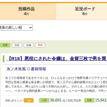
投稿作品
近況ボード
4
6
件
件
恋愛
完結
短編
R18
【R18】悪役にされた令嬢は、金貨三枚で男を買
灰ノ木朱風
書籍情報
名うての冒険者であるサイオンは、ひょんなきっかけで侯爵令嬢メリアデュー
苛烈な性格と横暴な振る舞いが原因で、第二王子から婚約破棄されたという悪
接してみると、噂とはだいぶ違う天然のお人好し。そのうえ、ただの傷心旅行
――。 ベタベタな婚約破棄シーンからはじまる、ヒーロー視点の物語。 ※R
36,691
15,94
7pt
24h.ポイント
小説
位 / 228,781件
恋愛