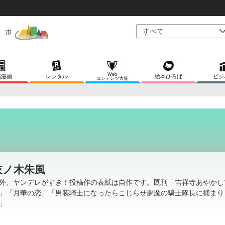
Web
稿漫画
レンタル
絵本ひろば
ビジ
コンテンツ大賞
灰ノ木朱風
外、ヤンデレがすき！投稿作の表紙は自作です。既刊「吉祥寺あやかし
」「月華の恋」「男装騎士になったらこじらせ夢魔の騎士隊長に捕まり
」