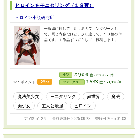
ヒロインをモニタリング（１８禁）
ヒロイン小説研究所
一般編に対して、別世界のファンタジーとし
て、同じ内容だけど、少し違って、１８禁の作
品です。１作品ずつずらして、投稿します。
22,609
小説
位 / 228,851件
3,533
28pt
24h.ポイント
位 / 53,336件
ファンタジー
魔法美少女
モニタリング
異世界
魔法
美少女
主人公最強
ヒロイン
文字数 51,275
最終更新日 2025.09.28
登録日 2025.01.03