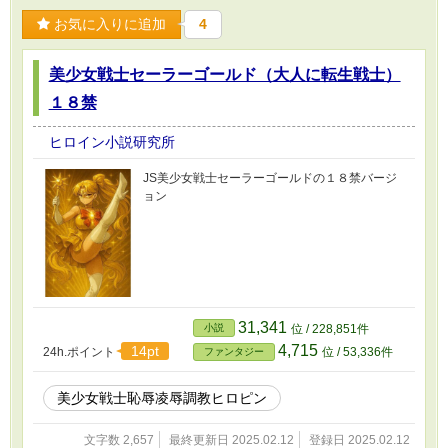
お気に入りに追加
4
美少女戦士セーラーゴールド（大人に転生戦士）
１８禁
ヒロイン小説研究所
JS美少女戦士セーラーゴールドの１８禁バージ
ョン
31,341
小説
位 / 228,851件
4,715
14pt
24h.ポイント
位 / 53,336件
ファンタジー
美少女戦士恥辱凌辱調教ヒロピン
文字数 2,657
最終更新日 2025.02.12
登録日 2025.02.12