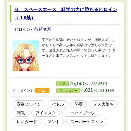
Ｇ スペースエース 科学の力に堕ちるヒロイン
（１8禁）
ヒロイン小説研究所
宇宙から地球に来たヒロインが、地球人で、し
かもＩＱの高い少年の科学力で堕ちる作品で
す。改造された怪人や闇市で買った宇宙ハンタ
ーなども出て、メス犬ペットに堕とします。
26,193
小説
位 / 228,851件
4,031
21pt
24h.ポイント
位 / 53,336件
ファンタジー
変身ヒロイン
バトル
恥辱
メス犬堕ち
調教
アイマスク
ニーハイブーツ
レオタード
マント
スーパーヒロイン