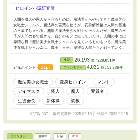
ヒロイン小説研究所
人間を魔人や悪人から守るために、魔法界からやってきた魔法美少
女戦士シャルム、魔法界の言葉を使うが、変身解除後は人間の普通
の言葉でしゃべる。無敵の魔法美少女戦士シャルムだが、魔界の王
子が人間の姿で近寄り、自分のモノに狙っていたり、人間の中には
卑猥な目で魔法美少女戦士シャルムを見ているものもいる。魔法美
少女戦士シャルムは、魔王、王子、卑猥な人間たちと戦っていく。
26,193
小説
位 / 228,851件
4,031
21pt
24h.ポイント
位 / 53,336件
ファンタジー
魔法美少女戦士
変身ヒロイン
マント
アイマスク
怪人
魔人
変質者
生徒会長
新体操
調教
文字数 937
最終更新日 2025.02.15
登録日 2025.02.15
ファンタジー
連載中
長編
R18