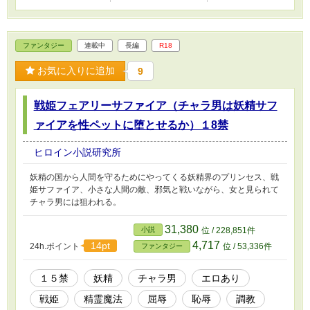
ファンタジー
連載中
長編
R18
お気に入りに追加
9
戦姫フェアリーサファイア（チャラ男は妖精サフ
ァイアを性ペットに堕とせるか）１8禁
ヒロイン小説研究所
妖精の国から人間を守るためにやってくる妖精界のプリンセス、戦
姫サファイア、小さな人間の敵、邪気と戦いながら、女と見られて
チャラ男には狙われる。
31,380
小説
位 / 228,851件
4,717
14pt
24h.ポイント
位 / 53,336件
ファンタジー
１５禁
妖精
チャラ男
エロあり
戦姫
精霊魔法
屈辱
恥辱
調教