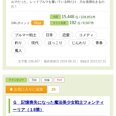
ルマだった。レッドブルマを履いている時だけ、力を発揮出きるの
だ！
15,448
小説
位 / 228,851件
192
56pt
24h.ポイント
位 / 9,587件
ライト文芸
ブルマー戦士
日常
恋愛
コメディ
釣り
現代
ほっこり
じんわり
青春
魔人
文字数 108,407
最終更新日 2024.08.31
登録日 2022.07.31
ファンタジー
完結
短編
R18
お気に入りに追加
25
Ｇ 記憶喪失になった魔法美少女戦士フォンティ
ーリア（１8禁）