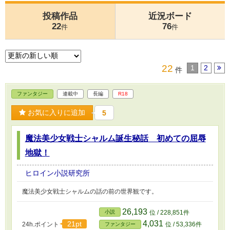
投稿作品
近況ボード
22
76
件
件
22
1
2
件
ファンタジー
連載中
長編
R18
お気に入りに追加
5
魔法美少女戦士シャルム誕生秘話 初めての屈辱
地獄！
ヒロイン小説研究所
魔法美少女戦士シャルムの話の前の世界観です。
26,193
小説
位 / 228,851件
4,031
21pt
24h.ポイント
位 / 53,336件
ファンタジー