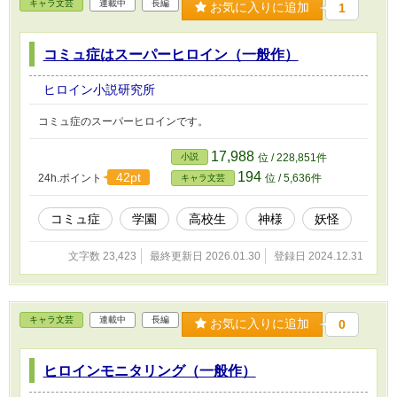
キャラ文芸
連載中
長編
お気に入りに追加
1
コミュ症はスーパーヒロイン（一般作）
ヒロイン小説研究所
コミュ症のスーパーヒロインです。
17,988
小説
位 / 228,851件
194
42pt
24h.ポイント
位 / 5,636件
キャラ文芸
コミュ症
学園
高校生
神様
妖怪
文字数 23,423
最終更新日 2026.01.30
登録日 2024.12.31
キャラ文芸
連載中
長編
お気に入りに追加
0
ヒロインモニタリング（一般作）