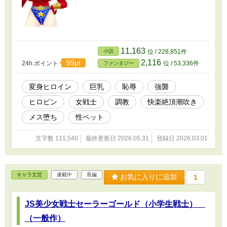
11,163
小説
位 / 228,851件
2,116
99pt
24h.ポイント
位 / 53,336件
ファンタジー
変身ヒロイン
巨乳
恥辱
強襲
ヒロピン
女戦士
調教
快楽絶頂潮吹き
メス堕ち
性ペット
文字数 111,540
最終更新日 2026.05.31
登録日 2026.03.01
キャラ文芸
連載中
長編
お気に入りに追加
1
JS美少女戦士セーラーゴールド（小学生戦士）
（一般作）