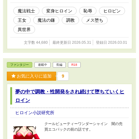
魔法戦士
変身ヒロイン
恥辱
ヒロピン
王女
魔法の鎌
調教
メス堕ち
異世界
文字数 44,680
最終更新日 2026.05.31
登録日 2026.03.01
ファンタジー
連載中
長編
R18
お気に入りに追加
9
夢の中で調教・性開発をされ続けて堕ちていくヒ
ロイン
ヒロイン小説研究所
クールビューティーワンダーシャイン 闇の売
買エコパックの前の話です。