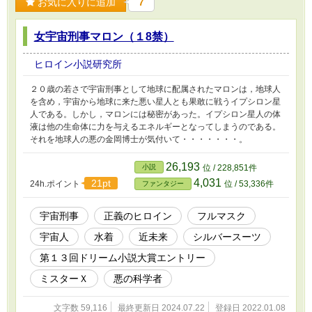
お気に入りに追加
7
女宇宙刑事マロン（１8禁）
ヒロイン小説研究所
２０歳の若さで宇宙刑事として地球に配属されたマロンは，地球人
を含め，宇宙から地球に来た悪い星人とも果敢に戦うイプシロン星
人である。しかし，マロンには秘密があった。イプシロン星人の体
液は他の生命体に力を与えるエネルギーとなってしまうのである。
それを地球人の悪の金岡博士が気付いて・・・・・・・。
26,193
小説
位 / 228,851件
4,031
21pt
24h.ポイント
位 / 53,336件
ファンタジー
宇宙刑事
正義のヒロイン
フルマスク
宇宙人
水着
近未来
シルバースーツ
第１３回ドリーム小説大賞エントリー
ミスターＸ
悪の科学者
文字数 59,116
最終更新日 2024.07.22
登録日 2022.01.08