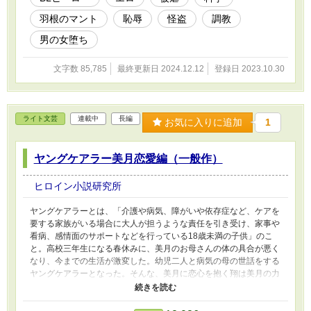
羽根のマント
恥辱
怪盗
調教
男の女堕ち
文字数 85,785
最終更新日 2024.12.12
登録日 2023.10.30
ライト文芸
連載中
長編
お気に入りに追加
1
ヤングケアラー美月恋愛編（一般作）
ヒロイン小説研究所
ヤングケアラーとは、「介護や病気、障がいや依存症など、ケアを
要する家族がいる場合に大人が担うような責任を引き受け、家事や
看病、感情面のサポートなどを行っている18歳未満の子供」のこ
と。高校三年生になる春休みに、美月のお母さんの体の具合が悪く
なり、今までの生活が激変した。幼児二人と病気の母の世話をする
ヤングケアラーとなった。そんな、美月に恋心を抱く翔は美月の力
となるが、それさえも美月を苦しめていく。ヤングケアラーになっ
ても体操部を続け、虐められても力強く生きていく美月だった