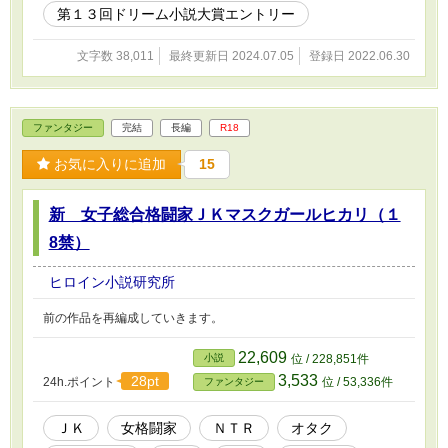
第１３回ドリーム小説大賞エントリー
文字数 38,011
最終更新日 2024.07.05
登録日 2022.06.30
ファンタジー
完結
長編
R18
お気に入りに追加
15
新 女子総合格闘家ＪＫマスクガールヒカリ（１
8禁）
ヒロイン小説研究所
前の作品を再編成していきます。
22,609
小説
位 / 228,851件
3,533
28pt
24h.ポイント
位 / 53,336件
ファンタジー
ＪＫ
女格闘家
ＮＴＲ
オタク