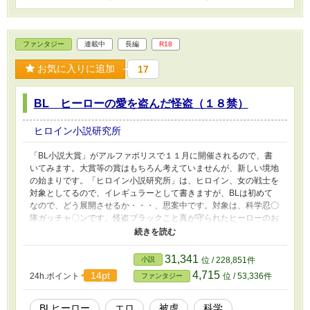
ファンタジー
連載中
長編
R18
お気に入りに追加
17
BL ヒーローの愛を盗んだ怪盗（１８禁）
ヒロイン小説研究所
「BL小説大賞」がアルファポリスで１１月に開催されるので、書
いてみます。大賞等の賞はもちろん考えていませんが、新しい境地
の始まりです。「ヒロイン小説研究所」は、ヒロイン、女の戦士を
対象としてるので、イレギュラーとして書きますが、BLは初めて
なので、どう展開させるか・・・、思案中です。対象は、科学忍〇
隊ガッチャ〇ンです。怪盗ブラックこと真が守られたヒーローのお
尻にぶちこみたいという被虐的な感情から始まります。 新人３
人が入って、複雑な人間関係になっていきます。
31,341
小説
位 / 228,851件
4,715
14pt
24h.ポイント
位 / 53,336件
ファンタジー
BLヒーロー
エロ
被虐
科学