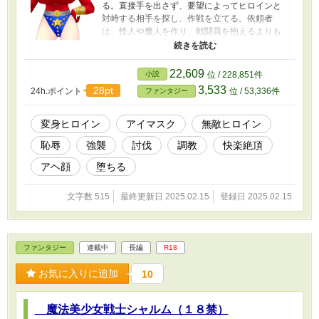
る。直接手を出さず、要望によってヒロインと
対峙する相手を探し、作戦を立てる。依頼者
は、怪人や魔人を作り、戦闘員を抱えるよりも
安上がりに希望が叶えられ、強襲したり、肉便
器に堕とせる。
22,609
小説
位 / 228,851件
3,533
28pt
24h.ポイント
位 / 53,336件
ファンタジー
変身ヒロイン
アイマスク
無敵ヒロイン
恥辱
強襲
討伐
調教
快楽絶頂
アヘ顔
堕ちる
文字数 515
最終更新日 2025.02.15
登録日 2025.02.15
ファンタジー
連載中
長編
R18
お気に入りに追加
10
魔法美少女戦士シャルム（１８禁）