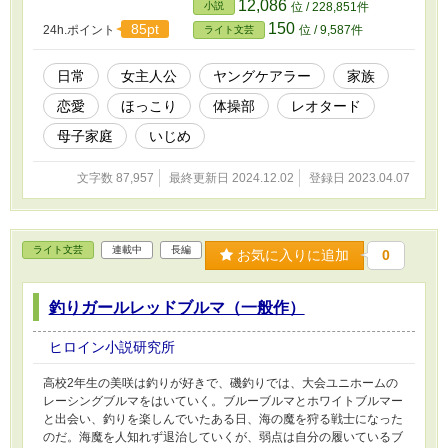
が・・・。
12,086
小説
位 / 228,851件
150
85pt
24h.ポイント
位 / 9,587件
ライト文芸
日常
女主人公
ヤングケアラー
家族
恋愛
ほっこり
体操部
レオタード
母子家庭
いじめ
文字数 87,957
最終更新日 2024.12.02
登録日 2023.04.07
ライト文芸
連載中
長編
お気に入りに追加
0
釣りガールレッドブルマ（一般作）
ヒロイン小説研究所
高校2年生の美咲は釣りが好きで、磯釣りでは、大会ユニホームの
レーシングブルマをはいていく。ブルーブルマとホワイトブルマー
と出会い、釣りを楽しんでいたある日、海の魔を狩る戦士になった
のだ。海魔を人知れず退治していくが、弱点は自分の履いているブ