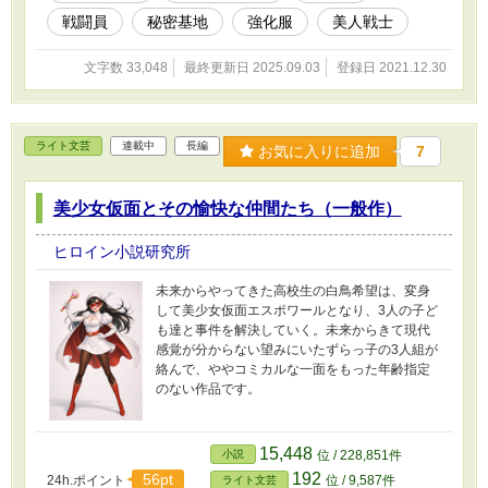
戦闘員
秘密基地
強化服
美人戦士
文字数 33,048
最終更新日 2025.09.03
登録日 2021.12.30
ライト文芸
連載中
長編
お気に入りに追加
7
美少女仮面とその愉快な仲間たち（一般作）
ヒロイン小説研究所
未来からやってきた高校生の白鳥希望は、変身
して美少女仮面エスポワールとなり、3人の子ど
も達と事件を解決していく。未来からきて現代
感覚が分からない望みにいたずらっ子の3人組が
絡んで、ややコミカルな一面をもった年齢指定
のない作品です。
15,448
小説
位 / 228,851件
192
56pt
24h.ポイント
位 / 9,587件
ライト文芸