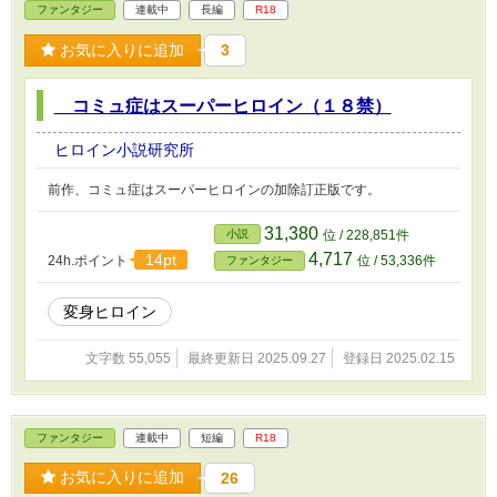
ファンタジー
連載中
長編
R18
お気に入りに追加
3
コミュ症はスーパーヒロイン（１８禁）
ヒロイン小説研究所
前作、コミュ症はスーパーヒロインの加除訂正版です。
31,380
小説
位 / 228,851件
4,717
14pt
24h.ポイント
位 / 53,336件
ファンタジー
変身ヒロイン
文字数 55,055
最終更新日 2025.09.27
登録日 2025.02.15
ファンタジー
連載中
短編
R18
お気に入りに追加
26