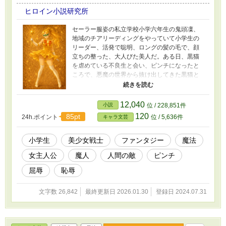
ヒロイン小説研究所
セーラー服姿の私立学校小学六年生の鬼頭凜、
地域のチアリーディングをやっていて小学生の
リーダー、活発で聡明、ロングの髪の毛で、顔
立ちの整った、大人びた美人だ。ある日、黒猫
を虐めている不良生と会い、ピンチになったと
ころで、悪魔の世界から抜け出してきた黒猫と
契約をする。将来、結婚をするならヒロインに
変身させてくれるというのだ。鬼頭凜もヒロイ
ン像に条件を出して、その場を切り抜けるため
12,040
小説
位 / 228,851件
に承諾してしまった。ここに、小学生ヒロイン
120
85pt
24h.ポイント
位 / 5,636件
キャラ文芸
が誕生した。
小学生
美少女戦士
ファンタジー
魔法
女主人公
魔人
人間の敵
ピンチ
屈辱
恥辱
文字数 26,842
最終更新日 2026.01.30
登録日 2024.07.31