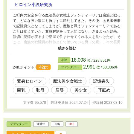
ヒロイン小説研究所
ご町内の安全を守る魔法美少女戦士フォンティーリアは魔族と戦っ
て、どんな強い敵にも負けずに勝利してきた。その後、ある出来事
で記憶喪失となってしまうが、魔族と戦うフォンティーリアである
ことは覚えていた。変身解除をして人間になり、さまよった結果、
親切に記憶が戻るまで部屋で住まわせてくれる人を見つけたが、そ
こは、魔族の戦闘員の幹部として働いている男（父親）、その長男
（魔法美少女戦士フォンティーリアに復讐をしたい男、次男（悪知
恵の働く天才）の家で、小さい頃から正義のヒロインは敵だと教育
して育った家庭であった。最初は、魔法美少女戦士フォンティーリ
18,008
小説
位 / 228,851件
アだと気付かれなかったが、・・・。
2,991
42pt
24h.ポイント
位 / 53,336件
ファンタジー
変身ヒロイン
魔法美少女戦士
記憶喪失
巨乳
恥辱
屈辱
美少女
耳舐め
文字数 95,578
最終更新日 2024.07.24
登録日 2023.03.10
ファンタジー
連載中
長編
R18