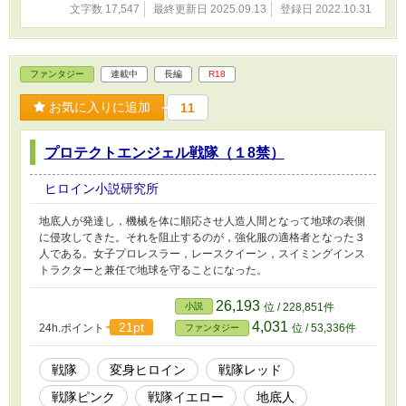
文字数 17,547
最終更新日 2025.09.13
登録日 2022.10.31
ファンタジー
連載中
長編
R18
お気に入りに追加
11
プロテクトエンジェル戦隊（１8禁）
ヒロイン小説研究所
地底人が発達し，機械を体に順応させ人造人間となって地球の表側
に侵攻してきた。それを阻止するのが，強化服の適格者となった３
人である。女子プロレスラー，レースクイーン，スイミングインス
トラクターと兼任で地球を守ることになった。
26,193
小説
位 / 228,851件
4,031
21pt
24h.ポイント
位 / 53,336件
ファンタジー
戦隊
変身ヒロイン
戦隊レッド
戦隊ピンク
戦隊イエロー
地底人