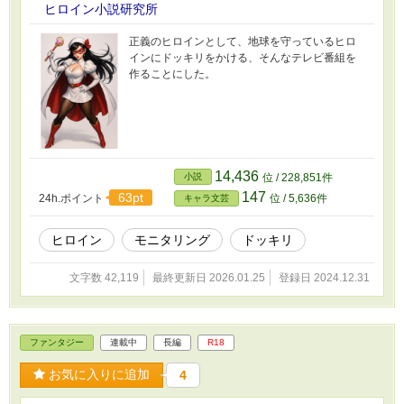
ヒロイン小説研究所
正義のヒロインとして、地球を守っているヒロ
インにドッキリをかける、そんなテレビ番組を
作ることにした。
14,436
小説
位 / 228,851件
147
63pt
24h.ポイント
位 / 5,636件
キャラ文芸
ヒロイン
モニタリング
ドッキリ
文字数 42,119
最終更新日 2026.01.25
登録日 2024.12.31
ファンタジー
連載中
長編
R18
お気に入りに追加
4