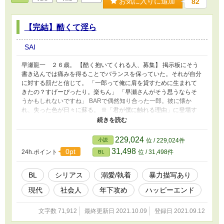
お気に入りに追加
82
【完結】酷くて淫ら
SAI
早瀬龍一 ２６歳。 【酷く抱いてくれる人、募集】 掲示板にそう
書き込んでは痛みを得ることでバランスを保っていた。それが自分
に対する罰だと信じて。 「一郎って俺に肩を貸すために生まれて
きたの？すげーぴったり。楽ちん」 「早瀬さんがそう思うならそ
うかもしれないですね」 BARで偶然知り合った一郎。彼に懐か
れ、失った色が日々に蘇る。 ※「君が僕に触れる理由」に登場す
る早瀬の物語です。君が僕に触れる理由の二人も登場しますので、
そちらからお読み頂けるとストーリーがよりスムーズになると思い
ます。 ※ 性描写が入る部分には☆マークをつけてあります。
229,024
小説
位 / 229,024件
全28話 順次投稿していきます。 10/15 最終話に早瀬と一郎のビ
31,498
0pt
24h.ポイント
位 / 31,498件
BL
ジュアル載せました。
BL
シリアス
溺愛/執着
暴力描写あり
現代
社会人
年下攻め
ハッピーエンド
文字数 71,912
最終更新日 2021.10.09
登録日 2021.09.12