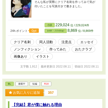
そんな私が実際にクリア名刺を作ってみて気が
付いたことを写真付きで書きました。
229,024
小説
位 / 229,024件
8,869
0pt
24h.ポイント
位 / 8,869件
ｴｯｾｲ・ﾉﾝﾌｨｸｼｮﾝ
クリア名刺
同人活動
注意点
エッセイ
ノンフィクション
作ってみた
おたクラブ
画像あり
イラスト
文字数 1,912
最終更新日 2022.08.11
登録日 2022.08.11
BL
連載中
短編
R18
お気に入りに追加
357
【完結】君が僕に触れる理由