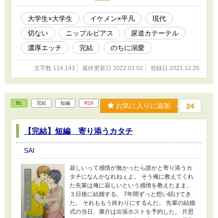
ります。2枚のうち１枚はR18イラストになりま
すので、苦手な方はご注意ください。
大学生×大学生
イケメン×平凡
現代
切ない
ニップルピアス
尿道カテーテル
濃厚エッチ
完結
のちに溺愛
文字数 114,143
最終更新日 2022.02.02
登録日 2021.12.26
BL
完結
短編
R18
お気に入りに追加
24
【完結】短編 寄り添うカタチ
SAI
寂しいって感情が無かったら誰かと寄り添うカ
タチになんかなれねぇよ。 そう俺に教えてくれ
た先輩は俺に寂しいという感情を教えたまま、
３日後に結婚する。 7年間ずっと想い続けてき
た。 それももう終わりにするんだ。 先輩の結婚
式の当日、康介は出張ホストを予約した。 片思