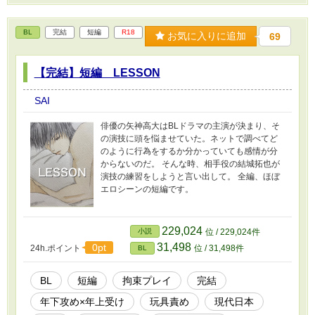
BL
完結
短編
R18
お気に入りに追加
69
【完結】短編 LESSON
SAI
俳優の矢神高大はBLドラマの主演が決まり、そ
の演技に頭を悩ませていた。ネットで調べてど
のように行為をするか分かっていても感情が分
からないのだ。 そんな時、相手役の結城拓也が
演技の練習をしようと言い出して。 全編、ほぼ
エロシーンの短編です。
229,024
小説
位 / 229,024件
31,498
0pt
24h.ポイント
位 / 31,498件
BL
BL
短編
拘束プレイ
完結
年下攻め×年上受け
玩具責め
現代日本