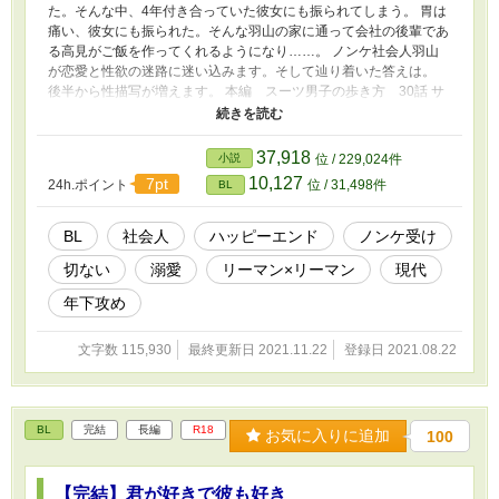
た。そんな中、4年付き合っていた彼女にも振られてしまう。 胃は
痛い、彼女にも振られた。そんな羽山の家に通って会社の後輩であ
る高見がご飯を作ってくれるようになり……。 ノンケ社会人羽山
が恋愛と性欲の迷路に迷い込みます。そして辿り着いた答えは。
後半から性描写が増えます。 本編 スーツ男子の歩き方 30話 サ
イドストーリー 7話 順次投稿していきます。 ※サイドストーリー
はリバカップルの話になります。 ※性描写が入る部分には☆をつ
けてあります。 10/18 サイドストーリー２ 亨の場合の投稿を開
37,918
小説
位 / 229,024件
始しました。全５話の予定です。
10,127
7pt
24h.ポイント
位 / 31,498件
BL
BL
社会人
ハッピーエンド
ノンケ受け
切ない
溺愛
リーマン×リーマン
現代
年下攻め
文字数 115,930
最終更新日 2021.11.22
登録日 2021.08.22
BL
完結
長編
R18
お気に入りに追加
100
【完結】君が好きで彼も好き