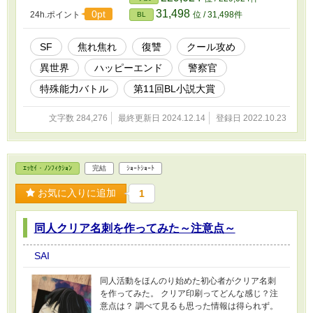
に顔を擦りつけてこのまま死んでもいいとさえ
31,498
0pt
24h.ポイント
位 / 31,498件
BL
思っていた。あの声が樹を呼ぶまでは……。 樹
が召喚された碧色の空を持つ世界。その世界線
で樹は戦うことを誓った。 全ては妹の仇を取る
SF
焦れ焦れ
復讐
クール攻め
ために。 パラレルワールド、異能力バトルSF小
異世界
ハッピーエンド
警察官
説 ※ 表紙の絵が間に合わなかったので、ちょ
こちょこ表紙も更新します(汗) ※ R18にはなっ
特殊能力バトル
第11回BL小説大賞
ておりますが、前半は性描写はありません。性
描写がある回には☆マークをつけてあり
文字数 284,276
最終更新日 2024.12.14
登録日 2022.10.23
ま す。
ｴｯｾｲ・ﾉﾝﾌｨｸｼｮﾝ
完結
ｼｮｰﾄｼｮｰﾄ
お気に入りに追加
1
同人クリア名刺を作ってみた～注意点～
SAI
同人活動をほんのり始めた初心者がクリア名刺
を作ってみた。 クリア印刷ってどんな感じ？注
意点は？ 調べて見るも思った情報は得られず。