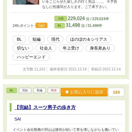
いをこじらせた寂しさの行く先は……。 ※予告
なしに性描写が入ります。ご了承下さい。
229,024
小説
位 / 229,024件
31,498
0pt
24h.ポイント
位 / 31,498件
BL
BL
短編
現代
ほのぼの＆シリアス
切ない
社会人
年上受け
身長差あり
ハッピーエンド
文字数 11,101
最終更新日 2021.12.18
登録日 2021.12.14
BL
完結
長編
R18
お気に入りに追加
184
【完結】スーツ男子の歩き方
SAI
イベント会社勤務の羽山は接待が続いて胃を壊しながらも働いてい