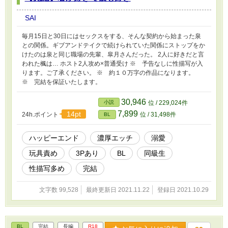
SAI
毎月15日と30日にはセックスをする、そんな契約から始まった泉
との関係。ギブアンドテイクで続けられていた関係にストップをか
けたのは泉と同じ職場の先輩、皐月さんだった。 2人に好きだと言
われた楓は… ホスト2人攻め×普通受け ※ 予告なしに性描写が入
ります。ご了承ください。 ※ 約１０万字の作品になります。
※ 完結を保証いたします。
30,946
小説
位 / 229,024件
7,899
14pt
24h.ポイント
位 / 31,498件
BL
ハッピーエンド
濃厚エッチ
溺愛
玩具責め
3Pあり
BL
同級生
性描写多め
完結
文字数 99,528
最終更新日 2021.11.22
登録日 2021.10.29
BL
完結
長編
R18