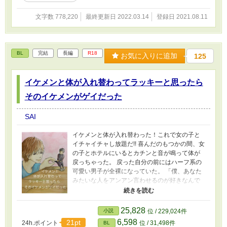
文字数 778,220
最終更新日 2022.03.14
登録日 2021.08.11
BL
完結
長編
R18
お気に入りに追加
125
イケメンと体が入れ替わってラッキーと思ったら
そのイケメンがゲイだった
SAI
イケメンと体が入れ替わった！これで女の子と
イチャイチャし放題だ!! 喜んだのもつかの間、女
の子とホテルにいるとカチンと音が鳴って体が
戻っちゃった。 戻った自分の前にはハーフ系の
可愛い男子が全裸になっていた。 「僕、あなた
みたいな人をアンアン言わせるのが好きなんで
すよ」 男のナニが圭太のアソコに……。圭太の
運命はいかに。 体が入れ替わったり戻ったりを
繰り返すドタバタラブロマンス。 ※予告なく性
25,828
小説
位 / 229,024件
描写が入ります。ご注意ください。 ※最終話に
6,598
21pt
24h.ポイント
位 / 31,498件
BL
おまけとして圭太と阿川のイラストを置いてあ