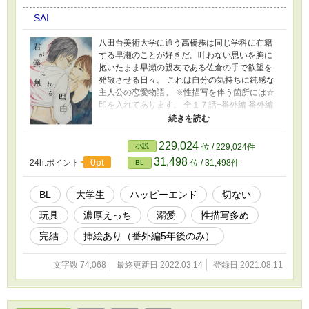
SAI
八田台美術大学に通う高橋歩は同じ学科に在籍
する早瀬のことが好きだ。叶わない思いを胸に
抱いたまま早瀬の親友である佐倉の手で欲望を
発散させる日々。 これは自分の気持ちに鈍感な
主人公の恋愛物語。 ※性描写を伴う箇所には☆
印を入れてあります。 全１７話+番外編 番外編
の5年後にだけ挿絵があります。 8/24 番外編３
話 追加しました。 9/12 アンダルシュ様企
画 課題【お月見】に参加予定の為、一時的に
229,024
小説
位 / 229,024件
完結表示が消えておりますが、本編は完結済み
31,498
0pt
24h.ポイント
位 / 31,498件
BL
です。ショートストーリー【お月見】は9/18公
開予定です。 10/19 こちらの作品の続編にあた
る【酷くて淫ら】完結しました。早瀬メインの
BL
大学生
ハッピーエンド
切ない
ストーリーになっております。
玩具
濃厚えっち
溺愛
性描写多め
完結
挿絵あり（番外編5年後のみ）
文字数 74,068
最終更新日 2022.03.14
登録日 2021.08.11