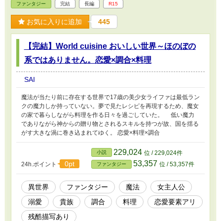
ファンタジー
完結
長編
R15
お気に入りに追加
445
【完結】World cuisine おいしい世界～ほのぼの
系ではありません。恋愛×調合×料理
SAI
魔法が当たり前に存在する世界で17歳の美少女ライファは最低ラン
クの魔力しか持っていない。夢で見たレシピを再現するため、魔女
の家で暮らしながら料理を作る日々を過ごしていた。 低い魔力
でありながら神からの贈り物とされるスキルを持つが故、国を揺る
がす大きな渦に巻き込まれてゆく。 恋愛×料理×調合
229,024
小説
位 / 229,024件
53,357
0pt
24h.ポイント
位 / 53,357件
ファンタジー
異世界
ファンタジー
魔法
女主人公
溺愛
貴族
調合
料理
恋愛要素アリ
残酷描写あり