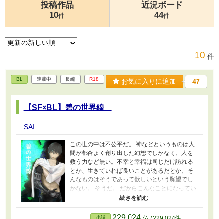
投稿作品
近況ボード
10
44
件
件
10
件
BL
連載中
長編
R18
お気に入りに追加
47
【SF×BL】碧の世界線
SAI
この世の中は不公平だ。 神などというものは人
間が都合よく創り出した幻想でしかなく、人を
救う力など無い。不幸と幸福は同じだけ訪れる
とか、生きていれば良いことがあるだとか、そ
んなものはそうであって欲しいという願望でし
かない。 そうだ。 だからこんなことになってい
るのだ。 たった一人の家族である妹を亡くし
た藤丘樹は絶望の淵に立たされていた。もう生
きる気力もない、ひとりぼっちのアパートで畳
229,024
小説
位 / 229,024件