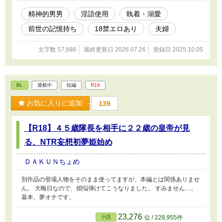
精神的男男
淫語使用
執着・溺愛
前世の記憶持ち
18禁エロあり
夫婦
文字数 57,686
最終更新日 2026.07.26
登録日 2025.10.05
BL
連載中
短編
R18
お気に入りに追加
139
【R18】４５歳隊長を相手に２２歳の皇帝が見
る、NTR妄想初夢姫始め
ＤＡＫＵＮちょめ
別作品の登場人物をそのまま使ってますが、本編とは関係ありませ
ん。 大晦日なので、煩悩弾けてこうなりました。 すみません…。
基本、夢オチです。
23,276
小説
位 / 228,955件