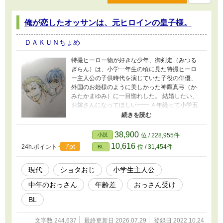
俺が恋したオッサンは、元ヒロインの皇子様。
ＤＡＫＵＮちょめ
特撮ヒーロー物が好きな少年、御剣走（みつる
ぎらん）は、小学一年生の頃に見た特撮ヒーロ
ー主人公の子供時代を演じていた子役の俳優、
外国のお姫様のように美しかった神鷹真弓（か
みたかまゆみ）に一目惚れした。 結婚したい、
お嫁さんになってほしい━━ ４年経って小学五
年生となった今も想いは褪せておらず、偶然に
も神鷹真弓と会う事が出来た。 が、その番組は
父がコレクションしていた昔の物で、実際に会
38,900
小説
位 / 228,955件
った彼は既に成長しており少年ではなくなって
10,616
7pt
24h.ポイント
位 / 31,454件
BL
おり…… 何か、とても怖い系のオッサンになっ
ていた…。 タイトル短く変更しました。 【俺の
ヒーロー俺のヒロイン俺が恋したオッサン。】
現代
ショタおじ
小学生主人公
続編を書き始めました。 【小学生から高校生に
中年のおっさん
年齢差
おっさん受け
成長したファンの少年が、中年男の俺を愛して
やまない。】
BL
文字数 244,637
最終更新日 2026.07.29
登録日 2022.10.24