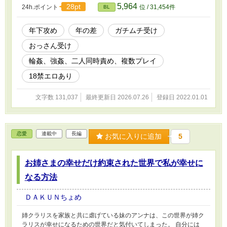
5,964
28pt
24h.ポイント
位 / 31,454件
BL
年下攻め
年の差
ガチムチ受け
おっさん受け
輪姦、強姦、二人同時責め、複数プレイ
18禁エロあり
文字数 131,037
最終更新日 2026.07.26
登録日 2022.01.01
恋愛
連載中
長編
お気に入りに追加
5
お姉さまの幸せだけ約束された世界で私が幸せに
なる方法
ＤＡＫＵＮちょめ
姉クラリスを家族と共に虐げている妹のアンナは、この世界が姉ク
ラリスが幸せになるための世界だと気付いてしまった。 自分には