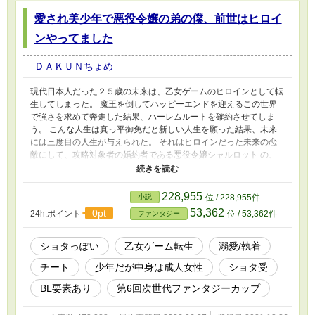
愛され美少年で悪役令嬢の弟の僕、前世はヒロイ
ンやってました
ＤＡＫＵＮちょめ
現代日本人だった２５歳の未来は、乙女ゲームのヒロインとして転
生してしまった。 魔王を倒してハッピーエンドを迎えるこの世界
で強さを求めて奔走した結果、ハーレムルートを確約させてしま
う。 こんな人生は真っ平御免だと新しい人生を願った結果、未来
には三度目の人生が与えられた。 それはヒロインだった未来の恋
敵にして、攻略対象者の婚約者である悪役令嬢シャルロット の、
弟であるアヴニール。 可愛らしく幼い姉の幸せを見届けようと、
三度目の人生を少年として謳歌しようと決めたアヴニールだったの
だが、何やらヒロインでのハーレムルート確約時のステータスが継
228,955
小説
位 / 228,955件
続している様子で……。
53,362
0pt
24h.ポイント
位 / 53,362件
ファンタジー
ショタっぽい
乙女ゲーム転生
溺愛/執着
チート
少年だが中身は成人女性
ショタ受
BL要素あり
第6回次世代ファンタジーカップ