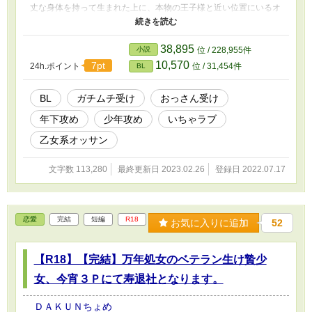
丈な身体を持って生まれた上に、本物の王子様と近い位置にいるオ
ズワルドだが…… 「今、前世の願いを思い出した所でどうしろ
と！？ 俺が王子と恋愛なんか出来るワケ無いだろ！！」 ◆この作
品は小説家になろうにも掲載してます。
38,895
小説
位 / 228,955件
10,570
7pt
24h.ポイント
位 / 31,454件
BL
BL
ガチムチ受け
おっさん受け
年下攻め
少年攻め
いちゃラブ
乙女系オッサン
文字数 113,280
最終更新日 2023.02.26
登録日 2022.07.17
恋愛
完結
短編
R18
お気に入りに追加
52
【R18】【完結】万年処女のベテラン生け贄少
女、今宵３Ｐにて寿退社となります。
ＤＡＫＵＮちょめ