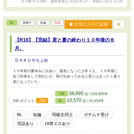
文字数 473,388
最終更新日 2026.06.27
登録日 2021.12.26
BL
連載中
短編
R18
お気に入りに追加
6
【R18】【完結】君と夏の終わり１０年後の８
月。
ＤＡＫＵＮちょめ
１０年前の夏休みに出会い、親友になった少年２人。 １０年後に
会う約束をして別れたが、再び出会ってみると昔とはまったく違う
姿になっていた。
38,895
小説
位 / 228,955件
10,570
7pt
24h.ポイント
位 / 31,454件
BL
BL
短編
同級生同士
ガチムチ受け
淫語あり
18禁エロあり