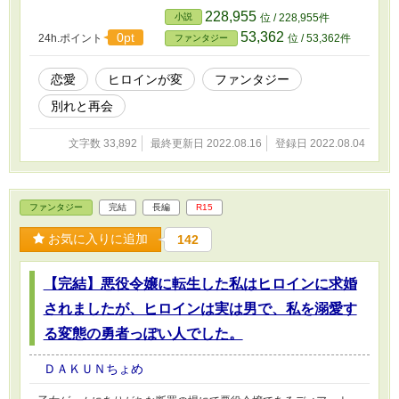
雑草を手に、愛しそうに見詰める少女。 贈られて来た美姫達と比
228,955
小説
位 / 228,955件
べれば、なぜ此処に居るのか分からない位に見た目は平凡な普通の
53,362
0pt
24h.ポイント
位 / 53,362件
ファンタジー
少女。 他の女達と違い、自身をアピールしてくる事もない、地味
で大人しいだけの女。 だが、雑草と戯れるなど頭がおかしい。 そ
の少女がある日、唐突にキレた。 この地に骨を埋め、生涯を掛け
恋愛
ヒロインが変
ファンタジー
てでも成し遂げたい目的をもってこの地に来た筈なのに、たった一
別れと再会
年しかこの地に居られなくなったのだと告げた少女は、魔王と呼ば
れる青年を自身の憂さ晴らしに巻き込む事にした。 「恋人か夫に
なったかも知れない貴方と、わたしがしたい事をする！」 少女を
文字数 33,892
最終更新日 2022.08.16
登録日 2022.08.04
雑草女と呼ぶ青年と、そんな青年を悪戯にダーリンと呼ぶ、多くの
謎を秘めた少女。 そんな二人を繋ぐ、名前だけは残念なのに美し
く可憐な花。 そんな世界の話。 ＊小説家になろうでも出してま
す。
ファンタジー
完結
長編
R15
お気に入りに追加
142
【完結】悪役令嬢に転生した私はヒロインに求婚
されましたが、ヒロインは実は男で、私を溺愛す
る変態の勇者っぽい人でした。
ＤＡＫＵＮちょめ