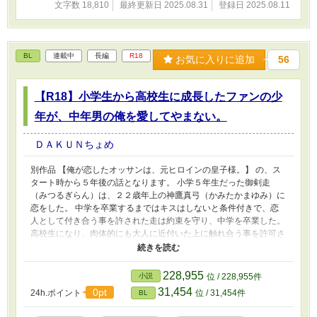
文字数 18,810
最終更新日 2025.08.31
登録日 2025.08.11
BL
連載中
長編
R18
お気に入りに追加
56
【R18】小学生から高校生に成長したファンの少
年が、中年男の俺を愛してやまない。
ＤＡＫＵＮちょめ
別作品 【俺が恋したオッサンは、元ヒロインの皇子様。】 の、ス
タート時から５年後の話となります。 小学５年生だった御剣走
（みつるぎらん）は、２２歳年上の神鷹真弓（かみたかまゆみ）に
恋をした。 中学を卒業するまではキスはしないと条件付きで、恋
人として付き合う事を許された走は約束を守り、中学を卒業した。
高校生になり、肉体的にも大人に近付いた上に触れ合う事を許可さ
れた走の、真弓に対する愛は留まるところを知らず━━ 真弓は、
自分を愛する事を留まって欲しいのか欲しくないのか自分の本心が
分からず葛藤中。 今はまだ唇を重ねるだけの２人の、これから。
228,955
小説
位 / 228,955件
◆出会った頃からの２人の作品が、ここに至るまでが待ち切れなか
31,454
0pt
24h.ポイント
位 / 31,454件
BL
ったので、別作品としました。 この先、性的描写も出そうなので
成人向けと致しました。 ◆この作品は小説家になろう様にも掲載