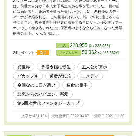
乙女ゲームにありがちな断罪の場にて悪役令嬢であるディアーナ
は、前世の自分が日本人女子高生である事を思い出した。 目の前
には婚約者と、婚約者を奪った美しい少女… に、悪役令嬢のディ
アーナが求婚される。 この世界において、唯一の神に通じる力を
持つ青年と、彼を変態と呼び共に旅をする事になった令嬢ディアー
ナ、そして巻き込まれた上に保護者のような立ち位置になった元婚
約者の王子。 そんなお話し。
228,955
小説
位 / 228,955件
53,362
0pt
24h.ポイント
位 / 53,362件
ファンタジー
異世界
悪役令嬢に転生
主人公がアホ
バカップル
勇者が変態
コメディ
令嬢なのに口が悪い
運命の相手
悲恋からのハピエン、溺愛
第6回次世代ファンタジーカップ
文字数 421,194
最終更新日 2022.03.07
登録日 2021.11.20