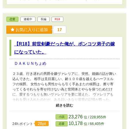
恋愛
連載中
長編
R18
お気に入りに追加
17
【R18】前世剣豪だった俺が、ポンコツ弟子の嫁
になっていた。
ＤＡＫＵＮちょめ
２３歳、行き遅れの男爵令嬢ヴァレリアに、突然、婚姻の話が舞い
込んできた。 相手は見目麗しい、齢１００歳を越えるハーフエル
フの候爵。 女性からも男性からも引く手あまたの候爵は、擦り寄
ってくるそれらを寄せ付けない為と世間体とやらを保つためだけ
に、愛するつもりも無いヴァレリアを妻に迎えた。 ヴァレリアも
それを受け入れたのだが、ある日いきなり前世の記憶が甦った。
自分が１００年前に死んだ剣聖の生まれ変わりであり、夫の候爵が
その弟子であった事を。 しかも殺したいほど恨んでいる様子…。
これはバレないようにしなくては！と危険な新婚生活が始まった。
23,276
小説
位 / 228,955件
10,178
28pt
24h.ポイント
位 / 66,405件
恋愛