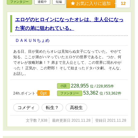
ファンタジー
連載中
短編
お気に入りに追加
12
エロゲのヒロインになったオレは、主人公になっ
た実の弟に狙われている。
ＤＡＫＵＮちょめ
ある日、目が覚めたらオレは見知らぬ女子になっていた。 やがて
知る、ここが弟がハマっていたエロゲの世界であると。 つか、何
でオレが攻略対象！？ 弟まで主人公として、この世界に現れやが
った！ 正気か、この野郎！ そして始まったドタバタ劇。 そんな、
お話し。
228,955
小説
位 / 228,955件
53,362
0pt
24h.ポイント
位 / 53,362件
ファンタジー
コメディ
転生？
高校生
文字数 7,938
最終更新日 2021.11.28
登録日 2021.11.28