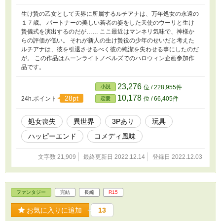
生け贄の乙女として天界に所属するルチアナは、万年処女の永遠の
１７歳。 パートナーの美しい若者の姿をした天使のウーリと生け
贄儀式を演出するのだが…… ここ最近はマンネリ気味で、神様か
らの評価が低い。 それが新人の生け贄役の少年のせいだと考えた
ルチアナは、彼を引退させるべく彼の純潔を失わせる事にしたのだ
が。 この作品はムーンライトノベルズでのハロウィン企画参加作
品です。
23,276
小説
位 / 228,955件
10,178
28pt
24h.ポイント
位 / 66,405件
恋愛
処女喪失
異世界
3Pあり
玩具
ハッピーエンド
コメディ風味
文字数 21,909
最終更新日 2022.12.14
登録日 2022.12.03
ファンタジー
完結
長編
R15
お気に入りに追加
13