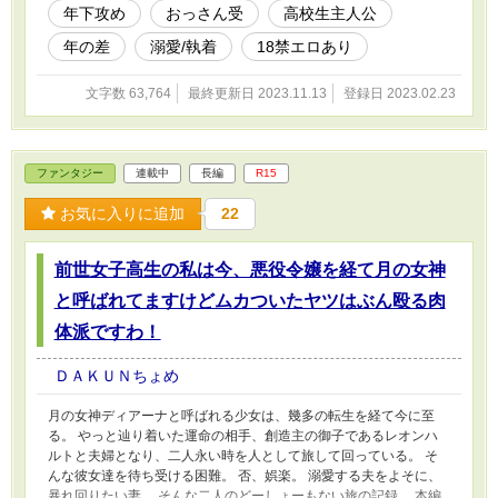
しています。
年下攻め
おっさん受
高校生主人公
年の差
溺愛/執着
18禁エロあり
文字数 63,764
最終更新日 2023.11.13
登録日 2023.02.23
ファンタジー
連載中
長編
R15
お気に入りに追加
22
前世女子高生の私は今、悪役令嬢を経て月の女神
と呼ばれてますけどムカついたヤツはぶん殴る肉
体派ですわ！
ＤＡＫＵＮちょめ
月の女神ディアーナと呼ばれる少女は、幾多の転生を経て今に至
る。 やっと辿り着いた運命の相手、創造主の御子であるレオンハ
ルトと夫婦となり、二人永い時を人として旅して回っている。 そ
んな彼女達を待ち受ける困難。 否、娯楽。 溺愛する夫をよそに、
暴れ回りたい妻。 そんな二人のどーしょーもない旅の記録。 本編