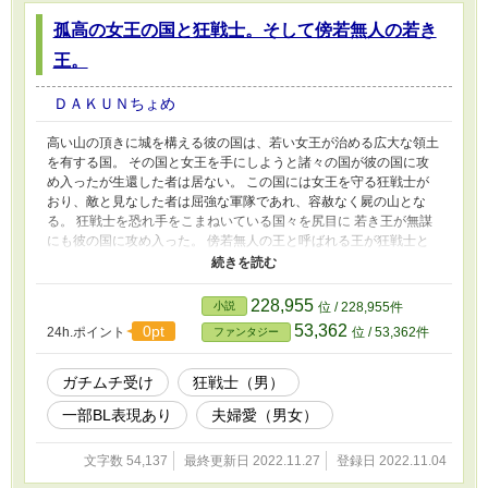
孤高の女王の国と狂戦士。そして傍若無人の若き
王。
ＤＡＫＵＮちょめ
高い山の頂きに城を構える彼の国は、若い女王が治める広大な領土
を有する国。 その国と女王を手にしようと諸々の国が彼の国に攻
め入ったが生還した者は居ない。 この国には女王を守る狂戦士が
おり、敵と見なした者は屈強な軍隊であれ、容赦なく屍の山とな
る。 狂戦士を恐れ手をこまねいている国々を尻目に 若き王が無謀
にも彼の国に攻め入った。 傍若無人の王と呼ばれる王が狂戦士と
相対した時、王を殺そうとする狂戦士の姿に死の恐怖を凌駕する感
情が芽生え…？
228,955
小説
位 / 228,955件
53,362
0pt
24h.ポイント
位 / 53,362件
ファンタジー
ガチムチ受け
狂戦士（男）
一部BL表現あり
夫婦愛（男女）
文字数 54,137
最終更新日 2022.11.27
登録日 2022.11.04