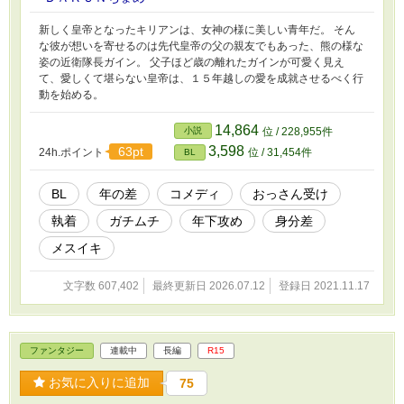
新しく皇帝となったキリアンは、女神の様に美しい青年だ。 そん
な彼が想いを寄せるのは先代皇帝の父の親友でもあった、熊の様な
姿の近衛隊長ガイン。 父子ほど歳の離れたガインが可愛く見え
て、愛しくて堪らない皇帝は、１５年越しの愛を成就させるべく行
動を始める。
14,864
小説
位 / 228,955件
3,598
63pt
24h.ポイント
位 / 31,454件
BL
BL
年の差
コメディ
おっさん受け
執着
ガチムチ
年下攻め
身分差
メスイキ
文字数 607,402
最終更新日 2026.07.12
登録日 2021.11.17
ファンタジー
連載中
長編
R15
お気に入りに追加
75