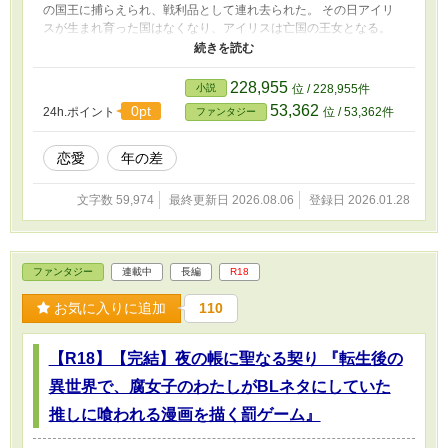
の国王に捕らえられ、戦利品として連れ去られた。 その日アイリ
スが生まれ育った国はなくなり、アイリスは亡国の王女となる。
連れ去られる際にアイリスに手を伸ばし、「必ず君を助ける！待っ
ていてくれ！」そう言った許婚者の王子の言葉を信じ、祖国を滅ぼ
した敵の城で王子が来るのを待つ日々。 夢が夢でしか無かった事
228,955
小説
位 / 228,955件
を知り、現実に目を向けた時、自分を取り巻く環境が、思っていた
53,362
0pt
24h.ポイント
位 / 53,362件
ファンタジー
ものと全く違う事に気付いたアイリスは、やっと自身の足で歩き始
めた。 だが、つかの間の平和が消え失せそうになり アイリスは再
び、あの日に戻る事となる━━
恋愛
年の差
文字数 59,974
最終更新日 2026.08.06
登録日 2026.01.28
ファンタジー
連載中
長編
R18
お気に入りに追加
110
【R18】【完結】夜の帳に聖なる契り 『転生後の
異世界で、腐女子のわたしがBLネタにしていた
推しに喰われる漫画を描く罰ゲーム』