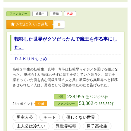
ファンタジー
連載中
長編
R15
お気に入りに追加
5
転移した世界がクソだったんで魔王を作る事にし
た。
ＤＡＫＵＮちょめ
高校２年生の転校生、真神 帝斗は転校早々イジメを受ける側とな
った。 抵抗らしい抵抗もせずに暴力を受けていた帝斗と、暴力を
振るっていた側を含む同級生達６人と共に教室から異世界へと転移
させられた７人は、勇者として召喚されたのだと告げられた。
228,955
小説
位 / 228,955件
53,362
0pt
24h.ポイント
位 / 53,362件
ファンタジー
男主人公
チート
優しくない世界
主人公は冷たい
異世界転移
男子高校生