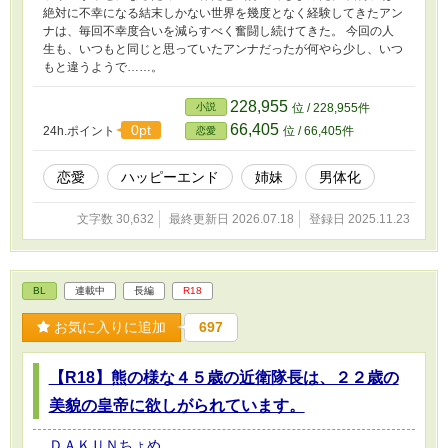
絶対に不幸になる結末しかない世界を幾度となく経験してきたアン
ナは、毎回不幸度合いを減らすべく奮闘し続けてきた。 今回の人
生も、いつもと同じと思っていたアンナだったが何やら少し、いつ
もと違うようで……。
228,955
小説
位 / 228,955件
66,405
0pt
24h.ポイント
位 / 66,405件
恋愛
恋愛
ハッピーエンド
姉妹
男体化
文字数 30,632
最終更新日 2026.07.18
登録日 2025.11.23
BL
連載中
長編
R18
お気に入りに追加
697
【R18】熊の様な４５歳の近衛隊長は、２２歳の
美貌の皇帝に欲しがられています。
ＤＡＫＵＮちょめ