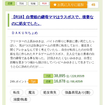
恋愛
完結
短編
R18
お気に入りに追加
45
【R18】白雪姫の継母ママはラスボスで、後妻な
のに処女でした。
ＤＡＫＵＮちょめ
フリーターの上原みゆきは、バイトの帰りに事故に遭い死亡したっ
ぽい。 気がつけば自身はゲームの世界に転生しており、最近良く
聞くアレかぁなんて甘く考えていたら… 自分が転生したのが白雪
姫を元に作られたＲＰＧゲームのラスボス、主人公であり勇者の白
雪の継母である事を知った。 討伐されたくないみゆきは、白雪と
距離を置きつつ城から脱け出してパンピーみゆきとして生きていこ
うと心に決めたのだが……
38,895
小説
位 / 228,955件
16,878
7pt
24h.ポイント
位 / 66,405件
恋愛
転生
魔法
処女喪失
強姦表現あり(微)
溺愛/執着