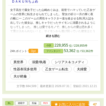
ＤＡＫＵＮちょめ
女子高生で腐女子だった山崎めぐみは、前世でハマっていた乙女ゲ
ームの世界に転生させられてしまった。 聖女の祈り━月の輝く夜
の帳に━ このゲームの男性キャラクター達を絡ませるBL同人誌を
出していた彼女は、推しキャラだったサイモンに溺愛されるように
なってしまった。 推しは愛でるモノで、推しからの愛は恐れ多く
て受け入れられない！と、サイモンから逃げ回っていた彼女はとう
とう捕まってしまい… あれよあれよと言う間に、サイモンの妻に
なる事が決定してしまった。 彼女をこちらの世界に転生させた神
と賭けをし、サイモンから逃げ切れたらサイモンから解放、逃げ切
228,955
小説
位 / 228,955件
れなかったら…と用意されたパネェ罰ゲーム 「サイモンとエロい
53,362
0pt
24h.ポイント
位 / 53,362件
ファンタジー
事をして、漫画にして下さい。夜の帳に聖なる契り２サイモン×メ
グミンを発行するのです。」 が、賭けに負けた彼女に課せられ
た。 そんな彼女が嫁に行く前夜から話は始まります。
異世界
溺愛/執着
シリアス＆コメディ
性器表現多使用
乙女ゲーム転生
夫婦愛
夫が絶倫
文字数 684,509
最終更新日 2026.07.31
登録日 2021.12.21
BL
連載中
長編
R15
お気に入りに追加
47