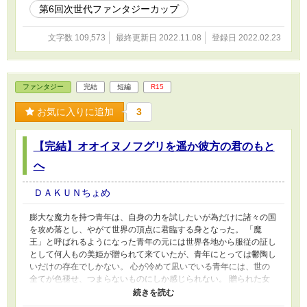
第6回次世代ファンタジーカップ
文字数 109,573
最終更新日 2022.11.08
登録日 2022.02.23
ファンタジー
完結
短編
R15
お気に入りに追加
3
【完結】オオイヌノフグリを遥か彼方の君のもと
へ
ＤＡＫＵＮちょめ
膨大な魔力を持つ青年は、自身の力を試したいが為だけに諸々の国
を攻め落とし、やがて世界の頂点に君臨する身となった。 「魔
王」と呼ばれるようになった青年の元には世界各地から服従の証し
として何人もの美姫が贈られて来ていたが、青年にとっては鬱陶し
いだけの存在でしかない。 心が冷めて凪いでいる青年には、世の
全てが色褪せ、つまらないものにしか感じられない。 贈られた女
達は青年に触れられる事も無いまま、名前すら知られないまま、青
年の城に暮らしているのだが、その中に一人…おかしな女がいる。