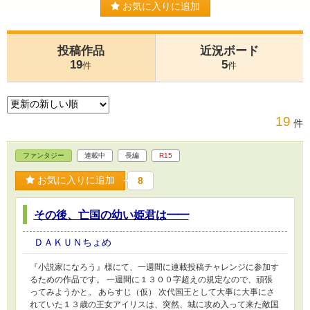
お気に入りに追加
投稿作品
近況ボード
19
5
件
件
19
件
ファンタジー
連載中
長編
R15
お気に入りに追加
8
その後、亡国の幼い姫君は━━
ＤＡＫＵＮちょめ
『小説家になろう』様にて、一週間に連載投稿チャレンジに参加す
るための作品です。 一週間に１３００字超えの規定なので、頑張
ってみようかと。 あらすじ（仮） 次代国王として大事に大事にさ
れていた１３歳の王女アイリスは、突然、城に攻め入って来た敵国