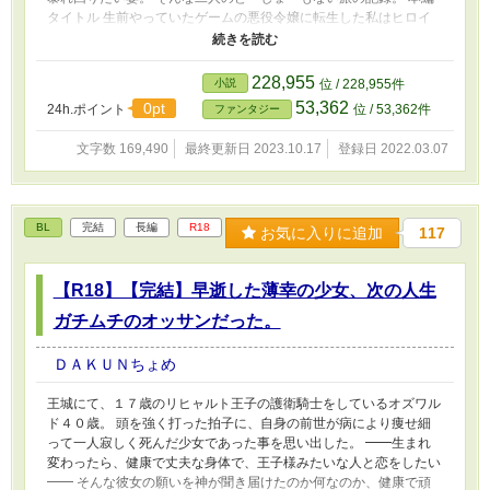
タイトル 生前やっていたゲームの悪役令嬢に転生した私はヒロイ
ンに求婚されましたが、ヒロインは実は男で、私を溺愛する変態の
勇者っぽい人でした。私、前世でナニかやらかしました？ です。
228,955
小説
位 / 228,955件
53,362
0pt
24h.ポイント
位 / 53,362件
ファンタジー
文字数 169,490
最終更新日 2023.10.17
登録日 2022.03.07
BL
完結
長編
R18
お気に入りに追加
117
【R18】【完結】早逝した薄幸の少女、次の人生
ガチムチのオッサンだった。
ＤＡＫＵＮちょめ
王城にて、１７歳のリヒャルト王子の護衛騎士をしているオズワル
ド４０歳。 頭を強く打った拍子に、自身の前世が病により痩せ細
って一人寂しく死んだ少女であった事を思い出した。 ━━生まれ
変わったら、健康で丈夫な身体で、王子様みたいな人と恋をしたい
━━ そんな彼女の願いを神が聞き届けたのか何なのか、健康で頑