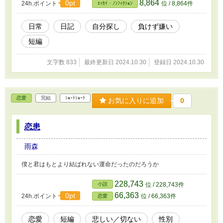
8,864
0pt
24h.ポイント
位 / 8,864件
ｴｯｾｲ・ﾉﾝﾌｨｸｼｮﾝ
日常
日記
自分探し
負けず嫌い
短編
文字数 833
最終更新日 2024.10.30
登録日 2024.10.30
恋愛
完結
ｼｮｰﾄｼｮｰﾄ
お気に入りに追加
0
恋患
雨森
僕と君はもとより結ばれない運命だったのだろうか
228,743
小説
位 / 228,743件
66,363
0pt
24h.ポイント
位 / 66,363件
恋愛
恋愛
短編
悲しい／切ない
性別