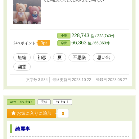
のか現実だったのかさえ分からない
228,743
小説
位 / 228,743件
66,363
0pt
24h.ポイント
位 / 66,363件
恋愛
短編
初恋
夏
不思議
思い出
幽霊
文字数 3,584
最終更新日 2023.10.22
登録日 2023.08.27
ｴｯｾｲ・ﾉﾝﾌｨｸｼｮﾝ
完結
ｼｮｰﾄｼｮｰﾄ
お気に入りに追加
0
綺麗事