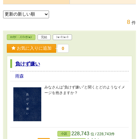
8
件
ｴｯｾｲ・ﾉﾝﾌｨｸｼｮﾝ
完結
ｼｮｰﾄｼｮｰﾄ
お気に入りに追加
0
負けず嫌い
雨森
みなさんは”負けず嫌い”と聞くとどのようなイメ
ージを抱きますか？
228,743
小説
位 / 228,743件