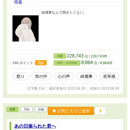
雨森
綺麗事なんて聞きたくない。
228,743
小説
位 / 228,743件
8,864
0pt
24h.ポイント
位 / 8,864件
ｴｯｾｲ・ﾉﾝﾌｨｸｼｮﾝ
怒り
世の中
心の声
綺麗事
劣等感
文字数 154
最終更新日 2023.08.30
登録日 2023.08.30
恋愛
完結
短編
お気に入りに追加
1
あの日振られた君へ