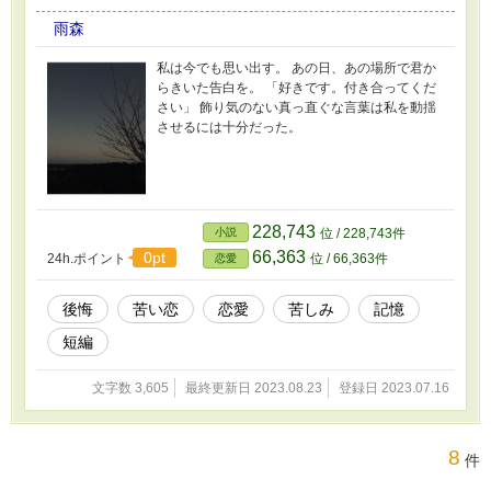
雨森
私は今でも思い出す。 あの日、あの場所で君か
らきいた告白を。 「好きです。付き合ってくだ
さい」 飾り気のない真っ直ぐな言葉は私を動揺
させるには十分だった。
228,743
小説
位 / 228,743件
66,363
0pt
24h.ポイント
位 / 66,363件
恋愛
後悔
苦い恋
恋愛
苦しみ
記憶
短編
文字数 3,605
最終更新日 2023.08.23
登録日 2023.07.16
8
件