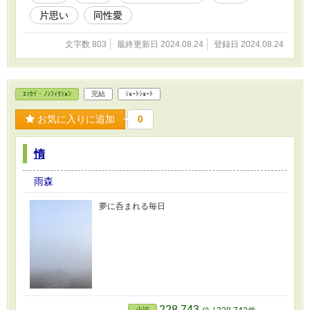
片思い
同性愛
文字数 803
最終更新日 2024.08.24
登録日 2024.08.24
ｴｯｾｲ・ﾉﾝﾌｨｸｼｮﾝ
完結
ｼｮｰﾄｼｮｰﾄ
お気に入りに追加
0
惰
雨森
夢に呑まれる毎日
228,743
小説