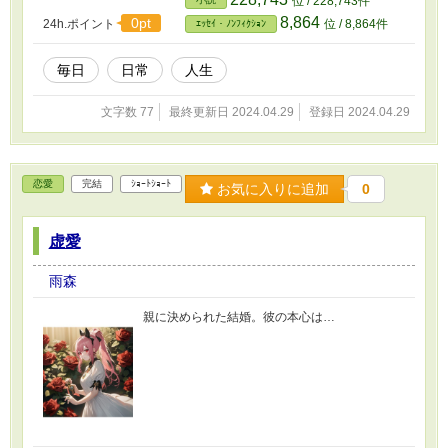
位 / 228,743件
8,864
0pt
24h.ポイント
位 / 8,864件
ｴｯｾｲ・ﾉﾝﾌｨｸｼｮﾝ
毎日
日常
人生
文字数 77
最終更新日 2024.04.29
登録日 2024.04.29
恋愛
完結
ｼｮｰﾄｼｮｰﾄ
お気に入りに追加
0
虚愛
雨森
親に決められた結婚。彼の本心は…