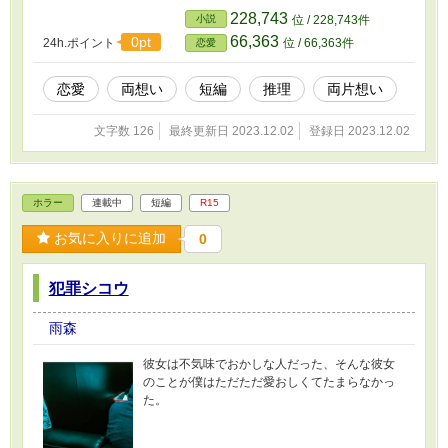
228,743
小説
位 / 228,743件
66,363
0pt
24h.ポイント
位 / 66,363件
恋愛
恋愛
両想い
短編
推理
両片想い
文字数 126
最終更新日 2023.12.02
登録日 2023.12.02
ホラー
連載中
短編
R15
お気に入りに追加
0
犯罪シコウ
雨森
彼女は不気味でおかしな人だった、そんな彼女
のことが僕はただただ愛おしくてたまらなかっ
た。