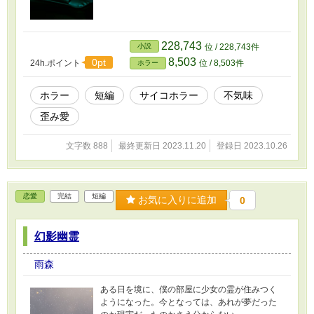
228,743
小説
位 / 228,743件
8,503
0pt
24h.ポイント
位 / 8,503件
ホラー
ホラー
短編
サイコホラー
不気味
歪み愛
文字数 888
最終更新日 2023.11.20
登録日 2023.10.26
恋愛
完結
短編
お気に入りに追加
0
幻影幽霊
雨森
ある日を境に、僕の部屋に少女の霊が住みつく
ようになった。今となっては、あれが夢だった