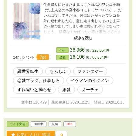
仕事帰りにたまたま見つけた白ふわワンコを助
けた主人公の本宮小春（モトミヤ コハル）。 だ
いぶ回復してきた頃、外に出たがったワンコを
外に連れ出したら、急に走り出してそのまま車
道へ飛び出してしまい車に轢かれそうになって
しまう。 躊躇なくかばった小春は事故でそのま
ま亡くなってしまった……――――――――は
ずなのに （ここはドコ？私は誰？……そして、
何で自分がワンコになってるの？？？！！！）
36,966
小説
位 / 228,654件
※目覚めた当初は少し記憶を失っていますが、
16,106
7pt
24h.ポイント
位 / 66,334件
恋愛
すぐに取り戻します。 見た目は可愛い白ふわワ
ンコ。 中身は日本生まれ日本育ちの普通の社会
人ＯＬ・本宮 小春（モトミヤ コハル）。 早く人
異世界転生
もふもふ
ファンタジー
間の姿に戻りたい主人公が、ワンコ生活を受け
恋愛フラグ、仕事しろ
イケメンのイクメン
入れたり受け入れなかったりしながら、美幼女
（娘）と共に、拾ってくれたイケメンのイクメ
すれ違いと拗らせ
溺愛
ノーチェ
ンにもふもふされたり溺愛されたりするお話。
※予定ではそこまで長い話にはならない予定。
文字数 126,429
最終更新日 2020.12.25
登録日 2020.10.15
※10/29修正 ・今後の展開でがっつりR-18にな
りそうだったので、タグとタイトルを修正しま
した。 ・ちょっとえっちなお話は*が付いてま
す。
ライト文芸
連載中
長編
R15
お気に入りに追加
9