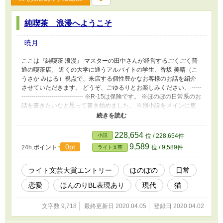
純喫茶 浪漫へようこそ
暁月
ここは『純喫茶 浪漫』 マスターの田中さんが経営するごくごく普
通の喫茶店。 近くの大学に通うアルバイトの学生、香坂 美晴（こ
うさか みはる）視点で、来店する個性豊かなお客様のお話を紹介
させていただきます。 どうぞ、ごゆるりとお楽しみください。 -----
------------------------------- ※R-15は保険です。 ※ほのぼの日常系のお
話を書きたいなと思って書き始めました。 ※別小説をメインに更
新しているので、合間に一つの章を書き終えたらまとめてアップす
るスタイルにさせていただこうか思います。内容も更新もまったり
になります。 ※ライト文芸大賞にエントリーしています。楽しん
228,654
小説
位 / 228,654件
でいただけたら幸いです。よろしくお願いします。
9,589
0pt
24h.ポイント
位 / 9,589件
ライト文芸
ライト文芸大賞エントリー
ほのぼの
日常
恋愛
ほんのりBL表現あり
現代
猫
文字数 9,718
最終更新日 2020.04.05
登録日 2020.04.02