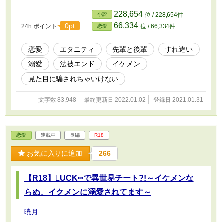
は、新卒の新入社員で、自分が教育係を務めている小野大樹だっ
た。 「どうしよう？！もしかしなくても、後輩くんとシちゃった
228,654
小説
位 / 228,654件
の？？！！」 身体の関係（？）から始まる先輩と後輩の、すれ違
66,334
0pt
24h.ポイント
位 / 66,334件
恋愛
いラブコメです。 --------------------- ※更新は1～2日に1話を目安に
7：00更新の予定です。 （たまにズレるかもしれませんが…）
恋愛
エタニティ
先輩と後輩
すれ違い
溺愛
法被エンド
イケメン
見た目に騙されちゃいけない
文字数 83,948
最終更新日 2022.01.02
登録日 2021.01.31
恋愛
連載中
長編
R18
お気に入りに追加
266
【R18】LUCK∞で異世界チート?!～イケメンな
らぬ、イクメンに溺愛されてます～
暁月