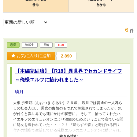
6
55
件
件
6
件
恋愛
連載中
長編
R18
お気に入りに追加
2,890
【本編完結済】【R18】異世界でセカンドライフ
～俺様エルフに拾われました～
暁月
大槻 沙亜耶（おおつき さあや）２６歳。 現世では普通の一人暮ら
しの社会人OL。 男女の痴情のもつれで刺殺されてしまったが、気
が付くと異世界でも死にかけの状態に。 そして、拾ってくれたハ
イエルフのエリュシオンにより治療のためということで寝ている間
に処女を奪われていた・・・？！ 『帰らずの森』と呼ばれる曰く
付きの場所で生活している俺様エルフのエリュシオンに助けられ、
翻弄されつつも異世界ライフを精一杯楽しく生きようとするお話で