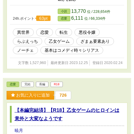
す。 生活するうちに色々なことに巻き込まれ、異世界での過去の
記憶も思い出していきます。 基本的に俺様エルフに美味しくいた
13,770
小説
位 / 228,654件
だかれています← 【2021/5/19追記】 乙女ゲームとざまぁ要素は４
6,111
63pt
24h.ポイント
位 / 66,334件
恋愛
章まで、それ以降は主人公とゆかいな仲間達の波乱万丈な旅行から
始まるお話です。 本編は完結しましたが、書ききれなかったその
後のお話や番外編などを更新するかも。 宜しければ、そちらもお
異世界
恋愛
転生
悪役令嬢
楽しみください(๑ ˊ͈ ᐞ ˋ͈ ) -------------------------------------- ※ムーンライ
らぶえっち
乙女ゲーム
ざまぁ要素あり
トノベルスでも掲載しています。 ※R-18要素のある話には「*」が
ついています ※書きたいものを思うまま書いている初心者です。
ノーチェ
基本はコメディ時々シリアス
※初めての長編でつたないところが多々あると思います。温かい目
で見てくださるとうれしいです。
文字数 1,527,960
最終更新日 2023.12.25
登録日 2020.02.24
恋愛
完結
長編
R18
お気に入りに追加
726
【本編完結済】【R18】乙女ゲームのヒロインは
意外と大変なようです
暁月