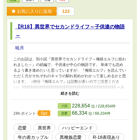
ますが、R-18要素のある話には「*」がついています。 ご注意くだ
さい。
お気に入りに追加
122
【R18】異世界でセカンドライフ～子供達の物語
～
暁月
このお話は、別小説『異世界でセカンドライフ～俺様エルフに拾わ
れました～』の続編で、子供達が中心の物語です。 単体でも読め
るよう書き進めたいと思っていますが、『俺様エルフ』を読んでい
ただく方がそれぞれのキャラの馴れ初めがわかって楽しめるかと思
います。 （何分『俺様エルフ』は話数が多いのでご注意くださ
い） §§§§§§§§§§§§§§§§§§§§§§§§§§§§§§§§§§§§§§§§§§§ ≪あ
らすじ≫ 異世界からの”落ち人”である母、サーヤとハイエルフのエ
リュシオンの子供達が成長し、それぞれが様々な経験を経て大人に
なっていくという、日常をメインに描いた物語。 もうすぐ16歳に
228,654
小説
位 / 228,654件
なる双子のレオンとサクラ。 家族や仲間と人里離れた森で何不自
66,334
0pt
24h.ポイント
位 / 66,334件
恋愛
由なく暮らしていたが、ひょんなことから16歳になったら王族、貴
族、平民関係なく通うことを義務付けられている王立魔術学園の存
在を知り、自分達も通いたいと思い始める双子。 念願の学園に入
恋愛
異世界
ハッピーエンド
学するも、育ってきた環境や周囲の大人達の影響で、本人達にとっ
年の差カップル
異種族恋愛
R-18表現あり
ての”日常”が世間一般でいう”日常”とはいろいろズレていることが