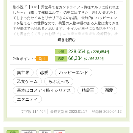
別小説『【R18】異世界でセカンドライフ～俺様エルフに拾われま
した～』（略して俺様エルフ） の中に出てきた、悲しい別れをし
てしまったセイルとリナリアさんのお話。 最終的にハッピーエン
ドを迎えるIFの世界なので、共通の人物や縁のある人物は出てきま
すが単体でも読めると思います。 セイルが幸せになる話をどうし
ても書きたくて生まれお話です← ※※※※※※※※ 松崎莉奈。社
畜のOL２５歳。 どハマりしていた乙女ゲームで、一目惚れした大
好きな隠しキャラルートをクリアする直前に寝落ちしてしまい、起
きたら家が火事ですでに逃げ場がない状態だった。 大好きな彼と
228,654
小説
位 / 228,654件
のエンディングを迎えられなかったことだけが心残りだった莉奈
66,334
0pt
24h.ポイント
位 / 66,334件
恋愛
は、ふと目が覚めると直前までプレイしていた乙女ゲームのヒロイ
ンに転生していた。 幼少期の記憶があり生活を続けるのに困らな
かった莉奈は、エンディングを迎えられなかった隠しキャラ攻略ル
異世界
恋愛
ハッピーエンド
ートを今度こそ目指そうと一途に頑張りますが、なんかいろいろゲ
乙女ゲーム
らぶえっち
ームと違う？！ ゲームになかった設定やキャラの登場で、自分が
知っている物語からどんどんかけ離れていくのに、本編通りに進む
基本はコメディ時々シリアス
精霊王
溺愛
こともあったりなかったり・・・。 これで本当に大好きなあの人
とハッピーエンドを迎えられるのか？！ ・・・と思ってたらとあ
エタニティ
るお仕事中にまさかの初体験？？ 前向きで一直線で体当たりなヒ
ロインが、周りに翻弄されながらも楽しく一生懸命ツッコみながら
文字数 114,464
最終更新日 2023.01.17
登録日 2020.04.12
頑張りるお話です。 【2021/03/25追記】 ・ムーンライトノベルズ
で掲載するにあたり、大筋は変更してませんが文章を加筆修正して
います。 ・本編は完結していますが、番外編やアフターストーリ
ーを不定期に更新予定。 -------------------------------------- ※後半になり
恋愛
連載中
長編
R18