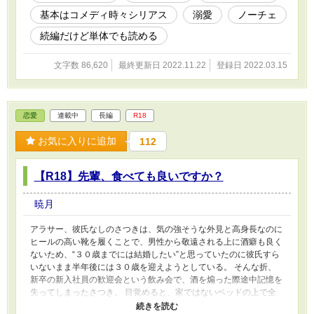
いろいろ発覚し、戸惑う双子。 そして、それを影ながら（？）フ
基本はコメディ時々シリアス
溺愛
ノーチェ
ォロー（？？）しようと頑張る大人達。 レオンとサクラは、普通
（？）に平和で楽しい学園生活を送って卒業したい。 だけど、そ
続編だけど単体でも読める
こには異世界からやって来たというサクラと同じ黒髪の”聖女”と呼
ばれる少女も入学してきたのだった…… そのまんまですが、基本
文字数 86,620
最終更新日 2022.11.22
登録日 2022.03.15
的にドタバタなコメディです。← R18としていますが、しばらくは
親世代のR18展開がちょいちょい出てきて、子供達のラブな展開は
後半になると。 異種族、かなりの年齢差など様々なカップルが出
てきますが広い心で見ていただけたら嬉しいです。 ≪2023/11/9加
恋愛
連載中
長編
R18
筆≫ 書き進める上で手が止まる原因にもなったのですが、 ・どう
しても前作の主人公（サーヤ）を含めた子供達や精霊王様達が最強
お気に入りに追加
112
すぎる。 ・今作から登場した転生聖女よりも双子や他の兄妹たち
にスポットが当たりそう（小話もそちら中心なら結構思い浮かぶ
ｗ） 等の理由から、タイトルを改めて修正しました。 当時は更新
【R18】先輩、食べても良いですか？
を急ぐばかりに、大筋を決めないまま発信した自分を悔いています
orz 少し書き進めているモノの、まだ多忙ではあるためある程度ま
暁月
とまりができてから更新予定です。 他のお話も含め、どんなに時
間がかかっても完結させたいとは思っているので、引き続きお楽し
アラサー、彼氏なしのさつきは、気の強そうな外見と高身長なのに
みいただけたら幸いです。
ヒールの高い靴を履くことで、男性から敬遠される上に酒癖も良く
ないため、“３０歳までには結婚したい”と思っていたのに彼氏すら
いないまま半年後には３０歳を迎えようとしている。 そんな折、
新卒の新入社員の歓迎会という飲み会で、酒を煽った際途中記憶を
失ってしまったさつき。 目覚めると、家ではないベッドの上で全
裸の自分。 そして、すぐそばには裸の男性の後姿…… 隣にいたの