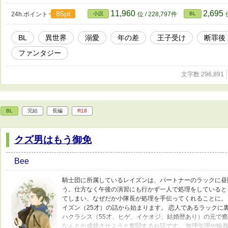
モサモサ系 ※他サイトでも公開しています ※R１８表現の
タイトルを少し変更しました ※更新は0::10を予定していま
11,960
2,695
85pt
24h.ポイント
小説
位 / 228,797件
BL
BL
異世界
溺愛
年の差
王子受け
断罪後
ファンタジー
文字数 296,891
BL
完結
長編
R18
クズ男はもう御免
Bee
騎士団に所属しているレイズンは、パートナーのラックに昼
う。仕方なく午後の演習にも行かず一人で処理をしていると
てしまい、なぜだか小隊長が処理を手伝ってくれることに。
イズン（25才）の話から始まります。 恋人であるラックに
ハクラシス（55才、ヒゲ、イケオジ、結婚歴あり）の元で
なんとか成就させようと奮闘するお話です。 無理矢理や輪