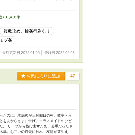
ておりません。予告なしに性的描写が入りま
定期で番外編を更新中。
位 / 31,418件
複数攻め、輪姦行為あり
モブ姦
最終更新日 2025.01.05
登録日 2022.05.03
お気に入りに追加
47
ったのは、木嶋玄が三月四日の朝、教室へ入
とをあからさまに告げ、クラスメイトのひど
た。 リープから抜け出すため、苦手だったヤ
木嶋。お互いの過去に触れ、友情が芽生え、