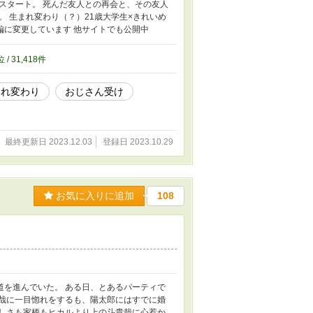
スタート。 死んだ友人との再会と、その友人
 生まれ変わり（？）21歳大学生×きれいめ
編に変更しています 他サイトでも公開中
位 / 31,418件
まれ変わり
おじさん受け
最終更新日 2023.12.03
登録日 2023.10.29
お気に入りに追加
108
道を進んでいた。 ある日、とあるパーティで
貴哉に一目惚れをするも、陽太郎にはすでに婚
美しさも家柄もヒカルより上の斗貴哉に心惹か