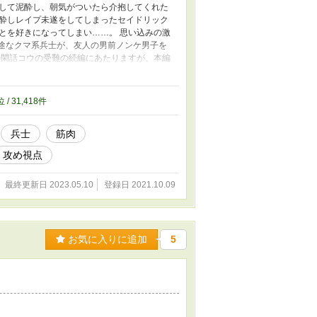
して泥酔し、朝気がついたら介抱してくれた
酔しレイプ未遂をしてしまったセイドリック
とを好きになってしまい……。 思い込みの激
一途なクマ系兵士が、友人の男前ノンケ男子を
の閑話コウの受難の続編にあたりますが、本編
名前が出る程度で、この作品には登場しませ
他サイトでも公開中です。 話数が思ったよ
位 / 31,418件
兵士
筋肉
攻め視点
最終更新日 2023.05.10
登録日 2021.10.09
お気に入りに追加
5