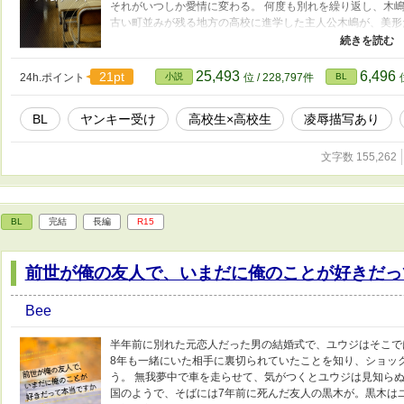
それがいつしか愛情に変わる。 何度も別れを繰り返し、木
古い町並みが残る地方の高校に進学した主人公木嶋が、美形
ト鏑木の死によって、過去に戻り、リ―プを終わらせるため
男子高校生×金髪美形田舎ヤンキー ※攻めに女性との行為歴
暴力などの過激な描写あり 最後の番外編にて、R18のお話
25,493
6,496
21pt
24h.ポイント
小説
位 / 228,797件
BL
BL
ヤンキー受け
高校生×高校生
凌辱描写あり
文字数 155,262
BL
完結
長編
R15
前世が俺の友人で、いまだに俺のことが好きだっ
Bee
半年前に別れた元恋人だった男の結婚式で、ユウジはそこで
8年も一緒にいた相手に裏切られていたことを知り、ショッ
う。 無我夢中で車を走らせて、気がつくとユウジは見知ら
国のようで、そばには7年前に死んだ友人の黒木が。黒木は