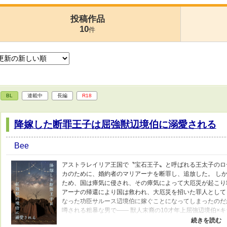
投稿作品
10
件
BL
連載中
長編
R18
降嫁した断罪王子は屈強獣辺境伯に溺愛される
Bee
アストラレイリア王国で〝宝石王子〟と呼ばれる王太子のロ
カのために、婚約者のマリアーナを断罪し、追放した。 し
ため、国は瘴気に侵され、その瘴気によって大厄災が起こり
アーナの帰還により国は救われ、大厄災を招いた罪人として
なった功臣サルース辺境伯に嫁ぐことになってしまったのだ
噂される粗暴な男で—— 獣人末裔の10才年上屈強辺境伯×
はお互い気持ちがすれ違ったまま話が進みます。無理やり描