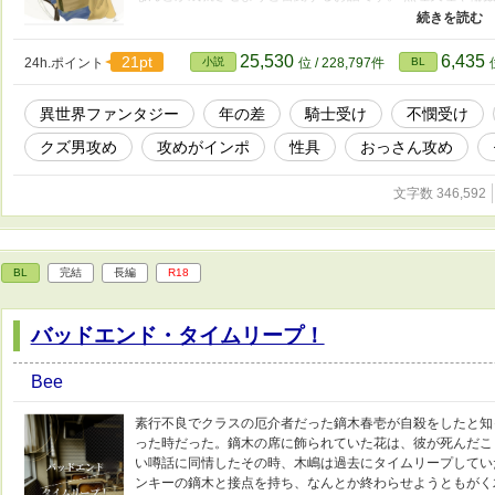
してください。 ※今回はR18内容のあるページに印をつけ
す。 他サイトでも投稿しています。 本編完結済み。現在不
25,530
6,435
21pt
24h.ポイント
小説
位 / 228,797件
BL
異世界ファンタジー
年の差
騎士受け
不憫受け
クズ男攻め
攻めがインポ
性具
おっさん攻め
文字数 346,592
BL
完結
長編
R18
バッドエンド・タイムリープ！
Bee
素行不良でクラスの厄介者だった鏑木春壱が自殺をしたと知
った時だった。鏑木の席に飾られていた花は、彼が死んだこ
い噂話に同情したその時、木嶋は過去にタイムリープしてい
ンキーの鏑木と接点を持ち、なんとか終わらせようともがく