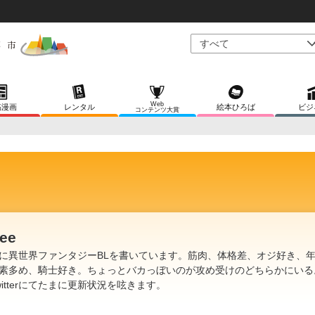
Web
稿漫画
レンタル
絵本ひろば
ビジ
コンテンツ大賞
ee
に異世界ファンタジーBLを書いています。筋肉、体格差、オジ好き、
素多め、騎士好き。ちょっとバカっぼいのが攻め受けのどちらかにいる
witterにてたまに更新状況を呟きます。