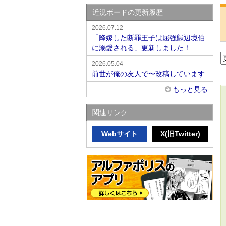
近況ボードの更新履歴
2026.07.12
「降嫁した断罪王子は屈強獣辺境伯
に溺愛される」更新しました！
2026.05.04
前世が俺の友人で〜改稿しています
もっと見る
関連リンク
Webサイト
X(旧Twitter)