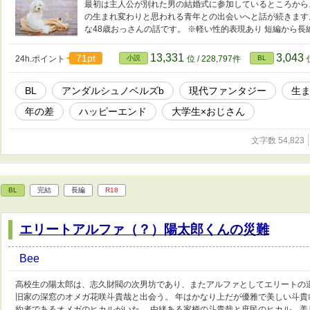
最初は主人公が別れた男の結婚式に参加しているところから
の生まれ変わりと思われる青年との出会いへと話が続きます。
な48歳おっさんの話です。 ※軽い性的表現あり 短編から長
13,331
3,043
71pt
24h.ポイント
小説
位 / 228,797件
BL
BL
アンダルシュノベルズb
現代ファンタジー
生
年の差
ハッピーエンド
大学生×おじさん
文字数 54,823
BL
完結
長編
R18
エリートアルファ（？）陽太郎くんの災難
Bee
高校生の陽太郎は、志久財閥の次男坊であり、またアルファとしてエリートの
旧家の深窓のオメガ花咲斗貴哉と出会う。 年はかなり上だが優雅で美しい斗
約者であるオメガのヒカルがいた。 由緒ある家柄の斗貴哉と庶民のヒカル。