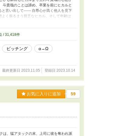
。 斗貴哉のことは諦め、卒業を前にヒカルと
ると言い出して―― 自尊心が高く他人を見下
想よく振るまう貧乏なヒカル。そして年齢は
まとう同級生でアルファの宮前。 最初はアル
ります。 ヒカルとのR18シーンはありませ
メガバースの世界観をお借りしていますが、ビッ
位 / 31,418件
ァポリス版は序盤を大きく改稿しており、若干
ビッチング
α→Ω
最終更新日 2023.11.05
登録日 2023.10.14
お気に入りに追加
59
クは、猛アタックの末、上司に彼を奪われ派