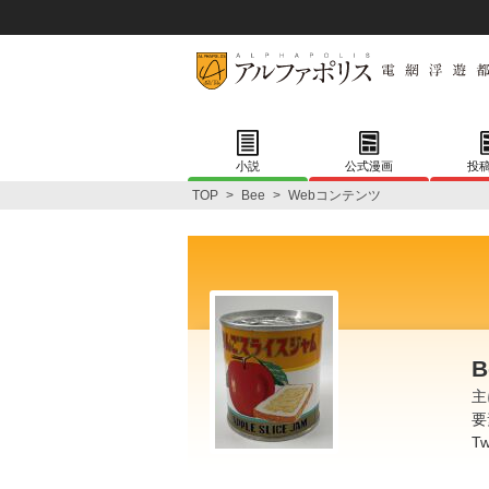
小説
公式漫画
投
TOP
>
Bee
>
Webコンテンツ
B
主
要
T