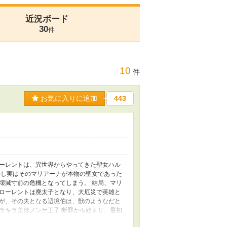
近況ボード
30
件
10
件
お気に入りに追加
443
ーレントは、異世界からやってきた聖女ハル
かし実はそのマリアーナが本物の聖女であった
壊滅寸前の危機となってしまう。 結局、マリ
ローレントは廃太子となり、大厄災で英雄と
が、その夫となる辺境伯は、獣のようなだと
キラキラ美形ノンケ王子 断罪から始まり、最初
写あり。 攻めに過去女性との結婚歴あり。毛