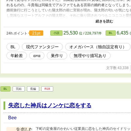
れるものの、斗貴哉は同級生でアルファでもある宮前の婚約者となってしまう
婚前旅行に行こうとしていた陽太郎の前に宮前が現れ、陽太郎の匂いが気にな
し気味なエリートアルファの陽太郎と、それに振り回されつつもニコニコと愛
30歳オーバーだけど美しい深窓のオメガである斗貴哉と、陽太郎になぜかつき
ファの陽太郎とオメガのヒカルの話から始まり、途中からは斗貴哉×陽太郎にな
ん。 アルファ→オメガへのビッチングがあります。 無理やり表現あり。 オ
25,530
6,435
21pt
24h.ポイント
小説
位 / 228,797件
BL
チングなど独自設定があります。 ※他サイトでも公開していますが、アルフ
ですが設定が異なるところもあります。
BL
現代ファンタジー
オメガバース（独自設定有り）
年齢差
α×α
巣作り
無理やり描写あり
文字数 43,338
BL
完結
長編
R18
失恋した神兵はノンケに恋をする
Bee
下町の定食屋のかわいい従業員に恋をした神兵のセイドリッ