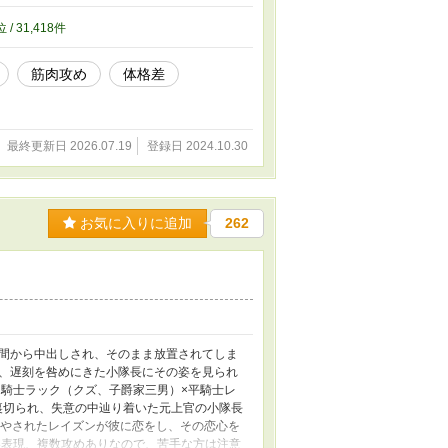
ある話にはタイトルに※印をつけています ※
す
位 / 31,418件
筋肉攻め
体格差
最終更新日 2026.07.19
登録日 2024.10.30
お気に入りに追加
262
間から中出しされ、そのまま放置されてしま
、遅刻を咎めにきた小隊長にその姿を見られ
 騎士ラック（クズ、子爵家三男）×平騎士レ
裏切られ、失意の中辿り着いた元上官の小隊長
癒やされたレイズンが彼に恋をし、その恋心を
姦表現、複数攻めありなので、苦手な方は注意