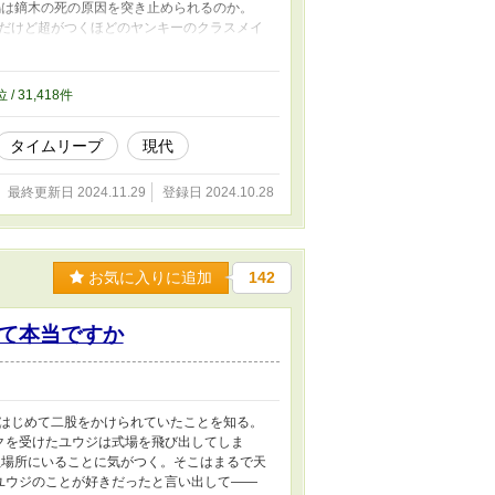
嶋は鏑木の死の原因を突き止められるのか。
だけど超がつくほどのヤンキーのクラスメイ
、鏑木の死の真相を探る 体格良し寡黙訳あり
あり ※受けにレイプや売春、死、性的虐待、
を用意しています ※他サイトでも公開中
位 / 31,418件
タイムリープ
現代
最終更新日 2024.11.29
登録日 2024.10.28
お気に入りに追加
142
て本当ですか
はじめて二股をかけられていたことを知る。
クを受けたユウジは式場を飛び出してしま
ぬ場所にいることに気がつく。そこはまるで天
ユウジのことが好きだったと言い出して――