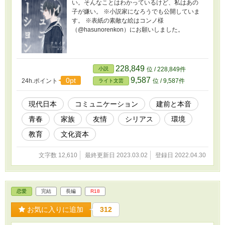
い。そんなことはわかっているけど、私はあの
子が嫌い。 ※小説家になろうでも公開していま
す。 ※表紙の素敵な絵はコンノ様
（@hasunorenkon）にお願いしました。
228,849
小説
位 / 228,849件
9,587
0pt
24h.ポイント
位 / 9,587件
ライト文芸
現代日本
コミュニケーション
建前と本音
青春
家族
友情
シリアス
環境
教育
文化資本
文字数 12,610
最終更新日 2023.03.02
登録日 2022.04.30
恋愛
完結
長編
R18
お気に入りに追加
312