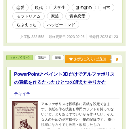
恋愛
現代
大学生
ほのぼの
日常
モラトリアム
家族
青春恋愛
らぶえっち
ハッピーエンド
文字数 333,558
最終更新日 2023.02.06
登録日 2023.01.23
ｴｯｾｲ・ﾉﾝﾌｨｸｼｮﾝ
連載中
短編
お気に入りに追加
9
PowerPointとペイント3Dだけでアルファポリス
の表紙を作るたったひとつの冴えたやりかた
テキイチ
アルファポリスは投稿作に表紙を設定できま
す。表紙を作る技術も専門のソフトも持ってな
いけど、とりあえずでいいから作りたい、そん
な人のための基本操作と小技の記録です。 ※小
説家になろうでも改題・改稿したもの