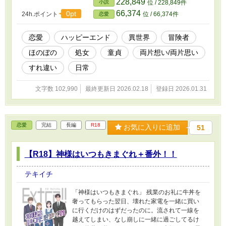
228,849
小説
位 / 228,849件
ない。淫紋を解呪するために残された手段は、
66,374
0pt
24h.ポイント
位 / 66,374件
恋愛
たったひとつ。 家族思いでがんばり屋な女の子
と苦労性で生き方が若干不器用だけど真面目で
誠実な青年の両片想い冒険譚。 ※ムーンライト
恋愛
ハッピーエンド
異世界
冒険者
ノベルズ・エブリスタでも公開しています。
ほのぼの
処女
童貞
両片想い/両片思い
すれ違い
日常
文字数 102,990
最終更新日 2026.02.18
登録日 2026.01.31
恋愛
完結
長編
R18
お気に入りに追加
51
【R18】神様はいつもきまぐれ＋番外！！
テキイチ
「神様はいつもきまぐれ」 残業のお礼に牛丼を
奢ってもらった翌日、壊れた家電を一緒に買い
に行くだけのはずだったのに。流されて一線を
越えてしまい、なし崩しに一緒に過ごしてるけ