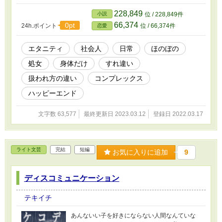
い」と持ち掛ける。 ちょっぴり屈折したおっぱ
いおっきめ女子と爽やかおしゃれ男子ののんび
228,849
小説
位 / 228,849件
りした身体だけの関係。 ※ムーンライトノベル
66,374
0pt
24h.ポイント
位 / 66,374件
恋愛
ズ、エブリスタでも公開しています。 ※表紙の
素敵な絵はコンノ様（@hasunorenkon）にお願
いしました。
エタニティ
社会人
日常
ほのぼの
処女
身体だけ
すれ違い
扱われ方の違い
コンプレックス
ハッピーエンド
文字数 63,577
最終更新日 2023.03.12
登録日 2022.03.17
ライト文芸
完結
短編
お気に入りに追加
9
ディスコミュニケーション
テキイチ
あんないい子を好きにならない人間なんていな