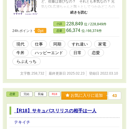
ど、佐藤は遊びなの？ それとも本気なの？ 元
気なOL広瀬ちゃんと飄々としてつかみどころの
ない同期の営業佐藤くんの話。 「番外！！」
「神様はいつもきまぐれ」と「煙草を買いに」
の登場人物達が繰り広げる連作短編集です。番
228,849
小説
位 / 228,849件
外と言いながら本編よりもはるかに長い22万字
66,374
0pt
24h.ポイント
位 / 66,374件
恋愛
強あります（『煙草を買いに』は5555文字・
『神様はいつもきまぐれ』は34567文字で
す）。余談が本論。 ※ムーンライトノベルズ、
現代
仕事
同期
すれ違い
家電
エブリスタでも公開しています。 ※表紙の素敵
牛丼
ハッピーエンド
日常
恋愛
な絵はコンノ様（@hasunorenkon）にお願いし
ました。
らぶえっち
文字数 258,732
最終更新日 2025.02.23
登録日 2022.03.10
恋愛
完結
長編
R18
お気に入りに追加
43
【R18】サキュバスリリスの相手は一人
テキイチ