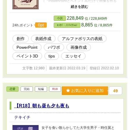
（『PowerPointとペイント3Dだけで画像を作る
たったひとつの冴えたやりかた』）を公開して
います。 ※「実例編」として、今までの投稿作
の表紙についての記録を追加しています。不定
228,849
小説
位 / 228,849件
期更新。
8,865
0pt
24h.ポイント
位 / 8,865件
ｴｯｾｲ・ﾉﾝﾌｨｸｼｮﾝ
創作
表紙作成
アルファポリスの表紙
PowerPoint
パワポ
画像作成
ペイント3D
tips
エッセイ
文字数 12,980
最終更新日 2022.03.19
登録日 2022.02.10
恋愛
完結
短編
R18
お気に入りに追加
49
【R18】朝も昼も夕も夜も
テキイチ
女子を食い散らかしてた大学生男子・時任翼と