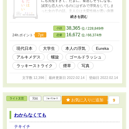
にも完璧すぎて、たまに、窒息しそうになる。
誠実な恋人がいるのにはずみで浮気をしてしま
った女の子の話。主人公は大変性格が悪い身勝
手な人間ですが、ざまあはないです。また、こ
の話は浮気を肯定・推奨しているものではあり
ません。 ※ムーンライトノベルズ、エブリスタ
38,365
小説
位 / 228,849件
でも公開しています。
16,672
7pt
24h.ポイント
位 / 66,374件
恋愛
現代日本
大学生
本人の浮気
Eureka
アルキメデス
螺旋
ゴールドラッシュ
ラッキーストライク
煙草
写真
文字数 12,396
最終更新日 2022.02.14
登録日 2022.02.14
ライト文芸
完結
ｼｮｰﾄｼｮｰﾄ
お気に入りに追加
9
わからなくても
テキイチ