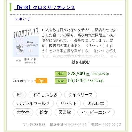
【R18】クロスリファレンス
テキイチ
山内有紗は目立たない女子大生。数合わせで参
加した合コンの帰り、高校時代の同級生・横井
勇登に誘われて、一夜を共にしてしまう。翌
朝、図書館の前を通ると、《リセットします
か》という不思議な声がする。《はい》と答え
ると、有紗は大学の入学式に戻っていた。 せっ
かく１年生からやり直せるんだから、今度こそ
愛のある初体験がいい！ そう思うのに、何度
やり直しても、なぜか横井くんとの縁が切れな
228,849
小説
位 / 228,849件
くて……？ 本好きで面食いな女子と、美形だけ
66,374
0pt
24h.ポイント
位 / 66,374件
恋愛
ど何を考えているかよくわからない男子と、時
折ふらりとあらわれる黒猫の、すこしふしぎな
お話。 ※全12話、予約投稿済です。 ※あまりに
SF
すこしふしぎ
タイムリープ
も猫の日だったので、初回は2022年２月22日22
パラレルワールド
リセット
現代日本
時20分に設定しています。 ※２話以降は３時間
ごとに更新します（０時、３時、６時、９時、
大学生
処女
図書館
ハッピーエンド
12時、15時、18時、21時）。2022年２月24日
６時に完結です。 ※ムーンライトノベルズ、エ
文字数 28,982
最終更新日 2022.02.24
登録日 2022.02.22
ブリスタでも公開しています。 ※表紙の素敵な
絵は花さん（@hana343664）に描いていただき