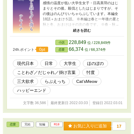
感情の温度が低い大学生女子・日高美羽のはじ
まりとその後。殺伐としたはじまりですが、そ
の後はのんびりいちゃらぶしています。本編全
18話＋おまけ５話。 ※本編は春と一年後の夏と
秋と冬、おまけはその次の春です。 ※春・秋→
美羽視点、夏・冬→翼視点。 ※ムーンライトノ
ベルズ、エブリスタでも公開しています。
228,849
小説
位 / 228,849件
66,374
0pt
24h.ポイント
位 / 66,374件
恋愛
現代日本
日常
大学生
ほのぼの
ことわざ／だじゃれ／掛け言葉
忖度
三大欲求
らぶえっち
Cat’sMeow
ハッピーエンド
文字数 36,586
最終更新日 2022.03.03
登録日 2022.03.01
恋愛
完結
短編
R18
お気に入りに追加
17