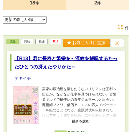
18
2
件
件
18
件
恋愛
完結
長編
R18
お気に入りに追加
10
【R18】君に長寿と繁栄を～淫紋を解呪するたっ
たひとつの冴えたやりかた～
テキイチ
実家の鍛冶屋を潰したくないリリアンは王都へ
出たが、なかなか仕事を見つけられない。冒険
者ギルドで槍使いの青年ジェラールと出会い、
魔術師ブノワ、僧侶アニエスの四人でパーティ
ーを組むことになる。魔獣討伐を依頼された一
行は首尾よく成功を収め、二手に分かれて王都
へ戻ることにしたが、偶然遭遇した生き残りの
魔物に、リリアンは淫紋符を刻まれてしまっ
た。リリアンとジェラールは魔術も神術も使え