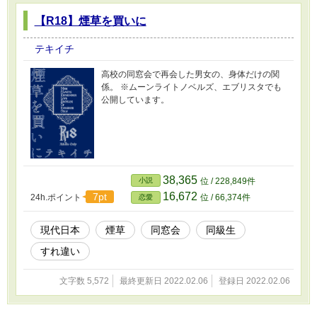
【R18】煙草を買いに
テキイチ
高校の同窓会で再会した男女の、身体だけの関
係。 ※ムーンライトノベルズ、エブリスタでも
公開しています。
38,365
小説
位 / 228,849件
16,672
7pt
24h.ポイント
位 / 66,374件
恋愛
現代日本
煙草
同窓会
同級生
すれ違い
文字数 5,572
最終更新日 2022.02.06
登録日 2022.02.06