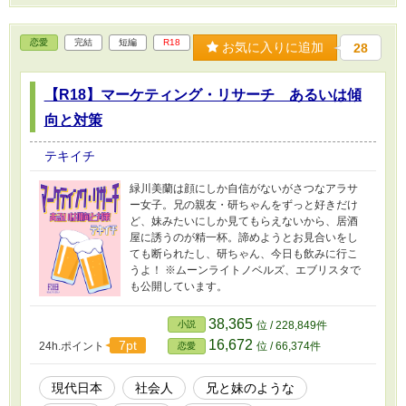
ました。
恋愛
完結
短編
R18
お気に入りに追加
28
【R18】マーケティング・リサーチ あるいは傾
向と対策
テキイチ
緑川美蘭は顔にしか自信がないがさつなアラサ
ー女子。兄の親友・研ちゃんをずっと好きだけ
ど、妹みたいにしか見てもらえないから、居酒
屋に誘うのが精一杯。諦めようとお見合いをし
ても断られたし、研ちゃん、今日も飲みに行こ
うよ！ ※ムーンライトノベルズ、エブリスタで
も公開しています。
38,365
小説
位 / 228,849件
16,672
7pt
24h.ポイント
位 / 66,374件
恋愛
現代日本
社会人
兄と妹のような