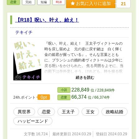
恋愛
完結
短編
R18
お気に入りに追加
21
【R18】呪い、叶え、給え！
テキイチ
『呪い、叶え、給え！ 王太子ヴィクトールの
時を戻し留めよ 元の姿に戻す鍵は 白く輝く
金の姫君が握っている』。そんな言葉ととも
に、ブランシュの婚約者ヴィクトールは少年に
戻る呪いをかけられた。 焦る周囲をよそに、当
の殿下は存外楽しそう。けれども、時を操る呪
いが殿下の身体に負担をかけていると知り、ブ
ランシュは焦る。 政略で婚約した、二人の運命
の顛末。 ※ムーンライトノベルズ、エブリスタ
228,849
小説
位 / 228,849件
でも公開しています。 ※ファンタジー設定はふ
66,374
0pt
24h.ポイント
位 / 66,374件
恋愛
んわりなのでそういうのでも許してくださる方
向け。
異世界
恋愛
王太子
王女
政略結婚
ハッピーエンド
文字数 16,724
最終更新日 2024.03.29
登録日 2024.03.29