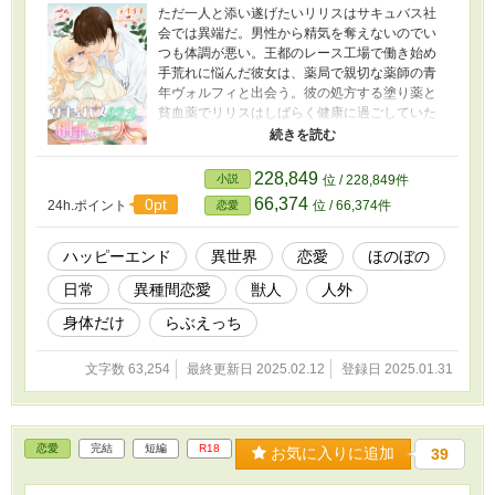
ただ一人と添い遂げたいリリスはサキュバス社
会では異端だ。男性から精気を奪えないのでい
つも体調が悪い。王都のレース工場で働き始め
手荒れに悩んだ彼女は、薬局で親切な薬師の青
年ヴォルフィと出会う。彼の処方する塗り薬と
貧血薬でリリスはしばらく健康に過ごしていた
が、ある日飢餓感に耐えられなくなりヴォルフ
ィを襲いかけてしまう。彼は快くリリスに精気
の提供を申し出てくれたが、ヴォルフィ一人を
228,849
小説
位 / 228,849件
相手に精気を奪い続ける心苦しさと、彼が自分
66,374
0pt
24h.ポイント
位 / 66,374件
恋愛
をどう思っているかがわからない切なさに、リ
リスは思い悩む。愛情か食欲か性欲か理性か本
能か、本当の自分はどこにいる？ ほのぼの異
ハッピーエンド
異世界
恋愛
ほのぼの
種間受給恋愛譚。 ※ムーンライトノベルズ、エ
日常
異種間恋愛
獣人
人外
ブリスタでも公開しています。 ※表紙の素敵な
絵と題字のデザインははろ様（@haro_hallo）
身体だけ
らぶえっち
にお願いしました。
文字数 63,254
最終更新日 2025.02.12
登録日 2025.01.31
恋愛
完結
短編
R18
お気に入りに追加
39