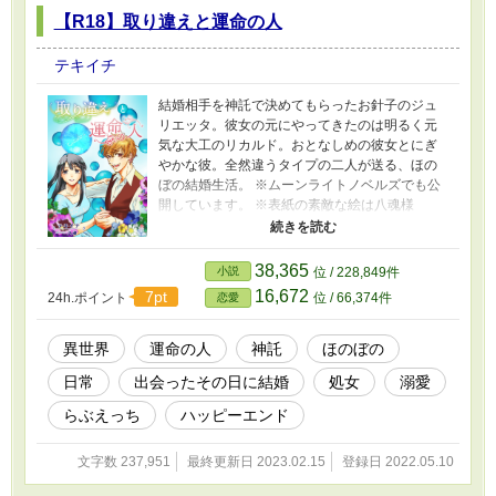
【R18】取り違えと運命の人
テキイチ
結婚相手を神託で決めてもらったお針子のジュ
リエッタ。彼女の元にやってきたのは明るく元
気な大工のリカルド。おとなしめの彼女とにぎ
やかな彼。全然違うタイプの二人が送る、ほの
ぼの結婚生活。 ※ムーンライトノベルズでも公
開しています。 ※表紙の素敵な絵は八魂様
（@yadamaxxxxx）、素敵な題字のデザインは
井笠令子様（@zuborapin）にお願いしました。
38,365
小説
位 / 228,849件
16,672
7pt
24h.ポイント
位 / 66,374件
恋愛
異世界
運命の人
神託
ほのぼの
日常
出会ったその日に結婚
処女
溺愛
らぶえっち
ハッピーエンド
文字数 237,951
最終更新日 2023.02.15
登録日 2022.05.10