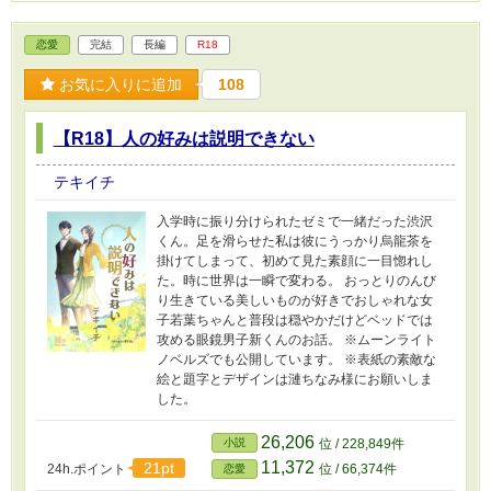
恋愛
完結
長編
R18
お気に入りに追加
108
【R18】人の好みは説明できない
テキイチ
入学時に振り分けられたゼミで一緒だった渋沢
くん。足を滑らせた私は彼にうっかり烏龍茶を
掛けてしまって、初めて見た素顔に一目惚れし
た。時に世界は一瞬で変わる。 おっとりのんび
り生きている美しいものが好きでおしゃれな女
子若葉ちゃんと普段は穏やかだけどベッドでは
攻める眼鏡男子新くんのお話。 ※ムーンライト
ノベルズでも公開しています。 ※表紙の素敵な
絵と題字とデザインは漣ちなみ様にお願いしま
した。
26,206
小説
位 / 228,849件
11,372
21pt
24h.ポイント
位 / 66,374件
恋愛