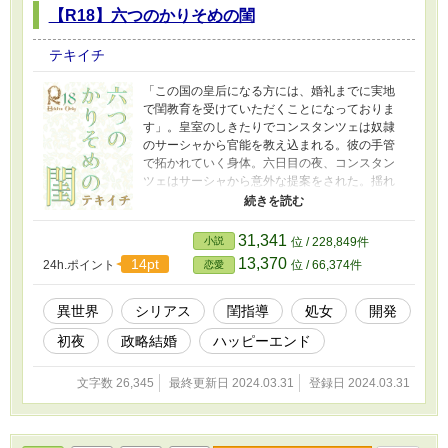
【R18】六つのかりそめの閨
テキイチ
「この国の皇后になる方には、婚礼までに実地
で閨教育を受けていただくことになっておりま
す」。皇室のしきたりでコンスタンツェは奴隷
のサーシャから官能を教え込まれる。彼の手管
で拓かれていく身体。六日目の夜、コンスタン
ツェはサーシャから意外な提案をされた。揺れ
る心と彼女の運命は、かりそめに委ねられる。
※王女様が婚礼の前に奴隷からいろいろえっち
いことされちゃう！！という私の趣味と都合だ
31,341
小説
位 / 228,849件
けで構成されています。 ※王と王妃の初夜も
13,370
14pt
24h.ポイント
位 / 66,374件
恋愛
の。 ※異世界設定はかなりふんわりなのでそう
いうのでも許してくださる方向け。 ※ムーンラ
イトノベルズ、エブリスタでも公開していま
異世界
シリアス
閨指導
処女
開発
す。
初夜
政略結婚
ハッピーエンド
文字数 26,345
最終更新日 2024.03.31
登録日 2024.03.31