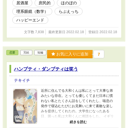
居酒屋
庶民的
ほのぼの
理系眼鏡（数学）
らぶえっち
ハッピーエンド
文字数 7,838
最終更新日 2022.02.18
登録日 2022.02.18
恋愛
完結
短編
お気に入りに追加
7
ハンプティ・ダンプティは笑う
テキイチ
近所に住んでる大和くんは私にとって大事な弟
みたいな存在。とっても優しくてまだ日本に慣
れない私とたくさん話をしてくれたし、喘息の
発作で寝込むたびにお見舞いに来て素敵な楽し
みを提供してくれたの。大学生になったある
日、困った私は大和くんに相談をした。 イギリ
ス人の女の子エミリーと科学好きで二つ年下の
眼鏡男子大和くんのお話。「ため息と流し目」