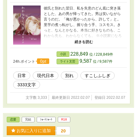
彼氏と別れた翌日、私を失意のどん底に突き落
とした、あの男が帰ってきた。男は笑いながら
言うのだ。「俺が悪かったから、許して」と。
里芋の煮っ転がし、握り合う手、コスモス。き
っと、なんとかなる。本当に好きなものも、こ
れから先も、わからなくても。 ※小説家になろ
う、カクヨム、エブリスタでも公開していま
す。 ※表紙の素敵な絵は那月結音さん
（@natsuki_yuine）に描いていただきました。
228,849
小説
位 / 228,849件
9,587
0pt
24h.ポイント
位 / 9,587件
ライト文芸
日常
現代日本
別れ
すこしふしぎ
3333文字
文字数 3,333
最終更新日 2022.02.07
登録日 2022.02.07
恋愛
完結
ｼｮｰﾄｼｮｰﾄ
R18
お気に入りに追加
20