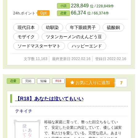
はエミリー視点で、「ハンプティ・ダンプティ
228,849
小説
位 / 228,849件
は笑う」は大和くん視点。 ※小説家になろう、
66,374
0pt
24h.ポイント
位 / 66,374件
恋愛
エブリスタでも公開しています。 ※「ため息と
流し目」はツイッターでも公開しています。
https://twitter.com/text_text_text/status/13528585
現代日本
幼馴染
年下眼鏡男子
硫酸銅
71159953409 ※素敵な絵は那月結音さん
モザイク
ツタンカーメンのえんどう豆
（@natsuki_yuine）に有償依頼しました。
ソードマスターヤマト
ハッピーエンド
文字数 11,163
最終更新日 2022.02.16
登録日 2022.02.16
恋愛
完結
短編
R18
お気に入りに追加
7
【R18】あなたは泣いてもいい
テキイチ
裕福な家庭に育って、整った顔立ちをしてい
て、安定した企業に内定していて、優しく誠実
で、私だけを愛している。完璧な恋人。あまり