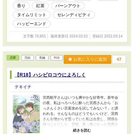
香り
紅茶
バーンアウト
タイムリミット
セレンディピティ
ハッピーエンド
文字数 70,851
最終更新日 2024.02.01
登録日 2022.03.14
恋愛
完結
長編
R18
お気に入りに追加
47
【R18】ハシビロコウによろしく
テキイチ
宮西航平さんはいつも爽やかな好青年。新年会
の夜、私はべろべろに酔った宮西さんから「お
っさんくさい言葉攻めを試してみない？」と誘
われる。そんなものはどうでもいいけど、宮西
さんを憎からず思っていた私は合意し、関係を
持つことにした。翌朝、真っ青になった宮西さ
んに、私は「しばらく練習に付き合ってくださ