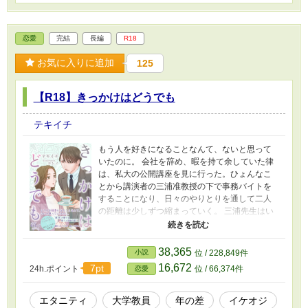
恋愛
完結
長編
R18
お気に入りに追加
125
【R18】きっかけはどうでも
テキイチ
もう人を好きになることなんて、ないと思って
いたのに。 会社を辞め、暇を持て余していた律
は、私大の公開講座を見に行った。ひょんなこ
とから講演者の三浦准教授の下で事務バイトを
することになり、日々のやりとりを通して二人
の距離は少しずつ縮まっていく。 三浦先生はい
つも笑顔で、誰にでも感じがいい。今は楽しく
ても、バイトを一生続けられる訳じゃない。悩
んだ律は、ある決断を下す。 偶然がもたらした
38,365
小説
位 / 228,849件
純粋なラブストーリー。 ※ムーンライトノベル
16,672
7pt
24h.ポイント
位 / 66,374件
恋愛
ズ、エブリスタでも公開しています。 ※表紙の
素敵な絵はコンノ様（@hasunorenkon）にお願
いしました。
エタニティ
大学教員
年の差
イケオジ