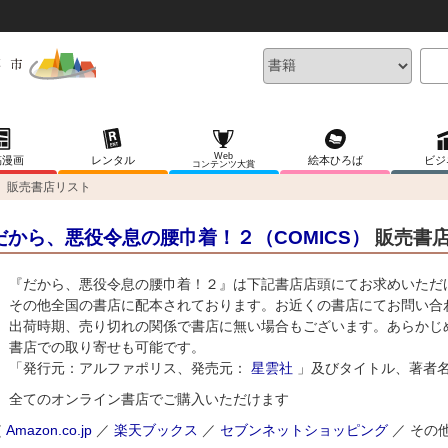
Web
稿漫画
レンタル
絵本ひろば
ビジ
コンテンツ大賞
販売書店リスト
だから、悪役令息の腰巾着！２（COMICS）
販売書
『だから、悪役令息の腰巾着！２』は下記書店店頭にてお求めいただ
その他全国の書店に配本されております。お近くの書店にてお問い合
出荷時期、売り切れの関係で書店に無い場合もございます。あらかじ
書店での取り寄せも可能です。
「発行元：アルファポリス、発売元：
星雲社
」及びタイトル、著者
全てのオンライン書店でご購入いただけます
（
Amazon.co.jp
／
楽天ブックス
／
セブンネットショッピング
／ その他