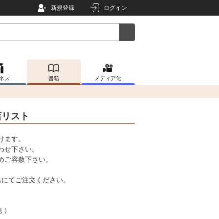
新規登録
ログイン
ネス
書籍
メディア化
店リスト
けます。
わせ下さい。
めご容赦下さい。
名にてご注文ください。
 ）