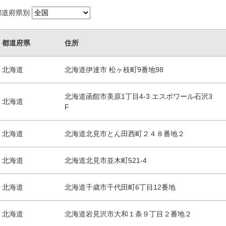
都道府県別
都道府県
住所
北海道
北海道伊達市 松ヶ枝町9番地98
北海道函館市美原1丁目4-3 エスポワール石沢3
北海道
F
北海道
北海道北見市とん田西町２４８番地２
北海道
北海道北見市並木町521-4
北海道
北海道千歳市千代田町6丁目12番地
北海道
北海道岩見沢市大和１条９丁目２番地２