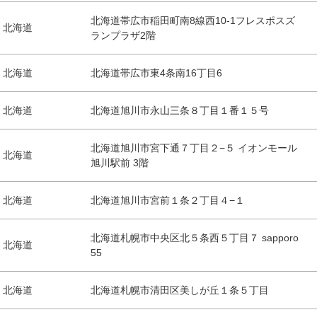
北海道帯広市稲田町南8線西10-1フレスポスズ
北海道
ランプラザ2階
北海道
北海道帯広市東4条南16丁目6
北海道
北海道旭川市永山三条８丁目１番１５号
北海道旭川市宮下通７丁目２−５ イオンモール
北海道
旭川駅前 3階
北海道
北海道旭川市宮前１条２丁目４−１
北海道札幌市中央区北５条西５丁目７ sapporo
北海道
55
北海道
北海道札幌市清田区美しが丘１条５丁目