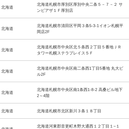
北海道札幌市厚別区厚別中央二条５－７－２ サ
北海道
ンピアザ１Ｆ厚別店
北海道札幌市清田区平岡３条5-3-1イオン札幌平
北海道
岡店2F
北海道札幌市中央区北５条西２丁目５番地ＪＲ
北海道
タワー札幌ステラプレイス５Ｆ
北海道札幌市中央区南二条西1丁目5番地 丸大ビ
北海道
ル2F
北海道札幌市中央区南1条西1-8-2 高桑ビル地下
北海道
2～4階
北海道
北海道札幌市北区新川３条１８丁目
北海道河東郡音更町木野大通西１２丁目１−１