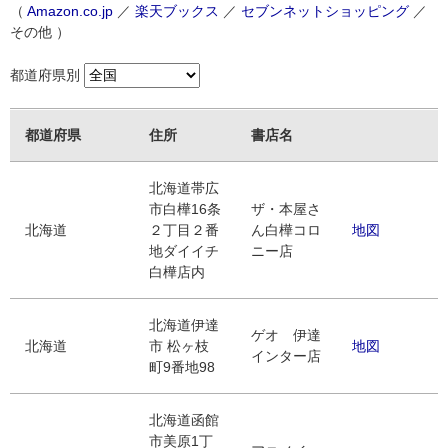
（
Amazon.co.jp
／
楽天ブックス
／
セブンネットショッピング
／
その他 ）
都道府県別
都道府県
住所
書店名
北海道帯広
市白樺16条
ザ・本屋さ
北海道
２丁目２番
ん白樺コロ
地図
地ダイイチ
ニー店
白樺店内
北海道伊達
ゲオ 伊達
北海道
市 松ヶ枝
地図
インター店
町9番地98
北海道函館
市美原1丁