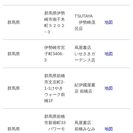
群馬県伊勢
TSUTAYA
崎市南千木
群馬県
伊勢崎茂
地図
町５２０２
呂店
−３
伊勢崎市宮
蔦屋書店
群馬県
子町3406-
いせさきガ
地図
3
ーデンス店
群馬県前橋
市文京町2-
紀伊國屋書
群馬県
1-1けやき
地図
店 前橋店
ウォーク前
橋1F
群馬県前橋
市新堀町33
蔦屋書店
群馬県
パワーモ
前橋みなみ
地図