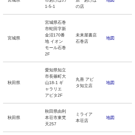
宮城県
市あけぼの
店 あけぼ
地図
1-5-1
の店
宮城県石巻
市蛇田字新
金沼170番
未来屋書店
宮城県
地図
地 イオン
石巻店
モール石巻
2F
愛知県知立
市長篠町大
丸善 アピ
秋田県
山18-1 ギ
地図
タ知立店
ャラリエ
アピタ2F
秋田県由利
ミライア
秋田県
本荘市東梵
地図
本荘店
天257