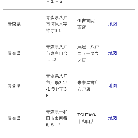
－１－３
青森県八戸
伊吉書院
青森県
市河原木字
地図
西店
神才6-1
青森県八戸
蔦屋 八戸
青森県
市東白山台
ニュータウ
地図
1-1-3
ン店
青森県八戸
市江陽2-14
未来屋書店
青森県
地図
-1 ラピア3
八戸店
F
青森県十和
TSUTAYA
青森県
田市東四番
地図
十和田店
町５−２