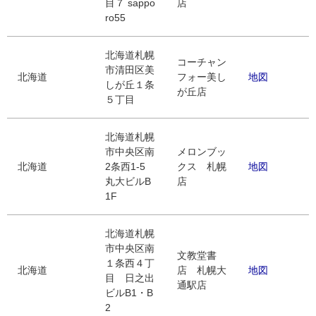
目７ sappo
店
ro55
北海道札幌
コーチャン
市清田区美
北海道
フォー美し
地図
しが丘１条
が丘店
５丁目
北海道札幌
市中央区南
メロンブッ
北海道
2条西1-5
クス 札幌
地図
丸大ビルB
店
1F
北海道札幌
市中央区南
文教堂書
１条西４丁
北海道
店 札幌大
地図
目 日之出
通駅店
ビルB1・B
2