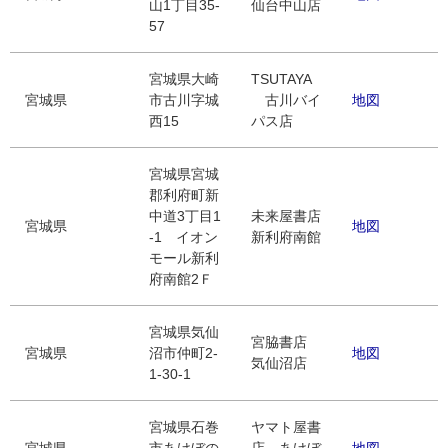
山1丁目35-
仙台中山店
57
宮城県大崎
TSUTAYA
宮城県
市古川字城
古川バイ
地図
西15
パス店
宮城県宮城
郡利府町新
中道3丁⽬1
未来屋書店
宮城県
地図
-1 イオン
新利府南館
モール新利
府南館2Ｆ
宮城県気仙
宮脇書店
宮城県
沼市仲町2-
地図
気仙沼店
1-30-1
宮城県石巻
ヤマト屋書