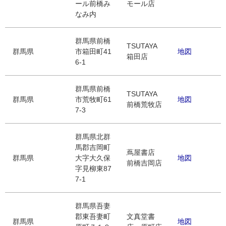
ール前橋み
モール店
なみ内
群馬県前橋
TSUTAYA
群馬県
市箱田町41
地図
箱田店
6-1
群馬県前橋
TSUTAYA
群馬県
市荒牧町61
地図
前橋荒牧店
7-3
群馬県北群
馬郡吉岡町
蔦屋書店
群馬県
大字大久保
地図
前橋吉岡店
字見柳東87
7-1
群馬県吾妻
郡東吾妻町
文真堂書
群馬県
地図