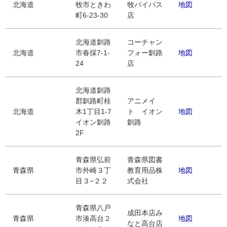
北海道
牧市ときわ
牧バイパス
地図
町6-23-30
店
北海道釧路
コーチャン
北海道
市春採7-1-
フォー釧路
地図
24
店
北海道釧路
郡釧路町桂
アニメイ
北海道
木1丁目1-7
ト イオン
地図
イオン釧路
釧路
2F
青森県弘前
青森県図書
青森県
市外崎３丁
教育用品株
地図
目３−２２
式会社
青森県八戸
成田本店み
青森県
市湊高台２
地図
なと高台店