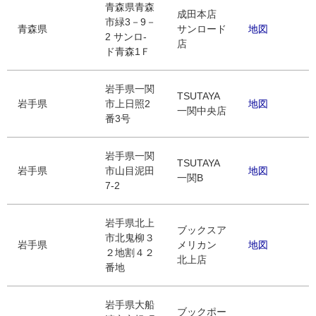
青森県青森
成田本店
市緑3－9－
青森県
サンロード
地図
2 サンロ-
店
ド青森1Ｆ
岩手県一関
TSUTAYA
岩手県
市上日照2
地図
一関中央店
番3号
岩手県一関
TSUTAYA
岩手県
市山目泥田
地図
一関B
7-2
岩手県北上
ブックスア
市北鬼柳３
岩手県
メリカン
地図
２地割４２
北上店
番地
岩手県大船
ブックポー