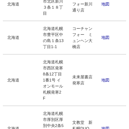
市北区新川
北海道
フォー新川
地図
３条１８丁
通り店
目
北海道札幌
コーチャン
市豊平区中
フォー ミ
北海道
地図
の島１条13
ュンヘン大
丁目1-1
橋店
北海道札幌
市西区発寒
8条12丁目
未来屋書店
北海道
1番1号 イ
地図
発寒店
オンモール
札幌発寒2
F
北海道札幌
市厚別区厚
文教堂 新
別中央2条5
北海道
札幌DUO
地図