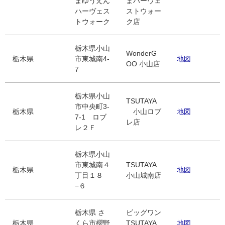
まゆうえん
まハーヴェ
ハーヴェス
ストウォー
トウォーク
ク店
栃木県小山
WonderG
栃木県
市東城南4-
地図
OO 小山店
7
栃木県小山
TSUTAYA
市中央町3-
栃木県
小山ロブ
地図
7-1 ロブ
レ店
レ２Ｆ
栃木県小山
市東城南４
TSUTAYA
栃木県
地図
丁目１８
小山城南店
−６
栃木県 さ
ビッグワン
栃木県
くら市櫻野
TSUTAYA
地図