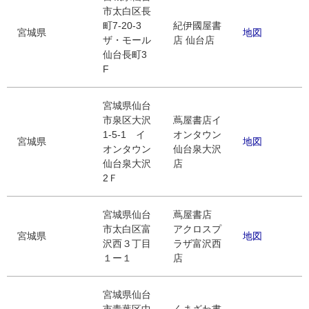
市太白区長
町7-20-3
紀伊國屋書
宮城県
地図
ザ・モール
店 仙台店
仙台長町3
F
宮城県仙台
市泉区大沢
蔦屋書店イ
1-5-1 イ
オンタウン
宮城県
地図
オンタウン
仙台泉大沢
仙台泉大沢
店
2Ｆ
宮城県仙台
蔦屋書店
市太白区富
アクロスプ
宮城県
地図
沢西３丁目
ラザ富沢西
１ー１
店
宮城県仙台