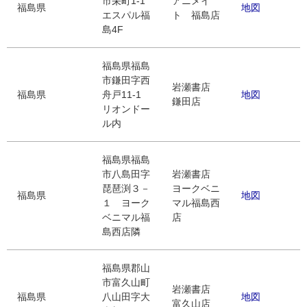
市栄町1-1
アニメイ
福島県
地図
エスパル福
ト 福島店
島4F
福島県福島
市鎌田字西
岩瀬書店
福島県
舟戸11-1
地図
鎌田店
リオンドー
ル内
福島県福島
市八島田字
岩瀬書店
琵琶渕３－
ヨークベニ
福島県
地図
１ ヨーク
マル福島西
ベニマル福
店
島西店隣
福島県郡山
市富久山町
岩瀬書店
福島県
八山田字大
地図
富久山店