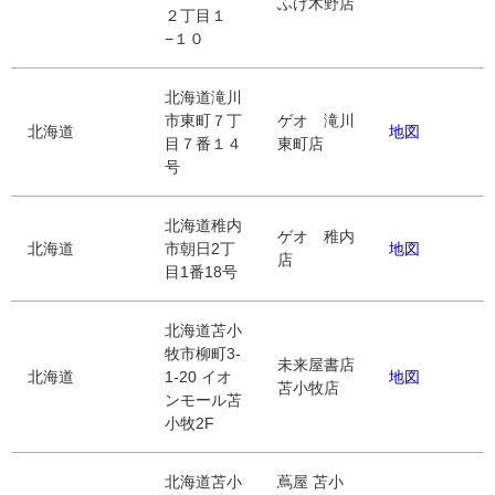
ふけ木野店
２丁目１
−１０
北海道滝川
市東町７丁
ゲオ 滝川
北海道
地図
目７番１４
東町店
号
北海道稚内
ゲオ 稚内
北海道
市朝日2丁
地図
店
目1番18号
北海道苫小
牧市柳町3-
未来屋書店
北海道
1-20 イオ
地図
苫小牧店
ンモール苫
小牧2F
北海道苫小
蔦屋 苫小