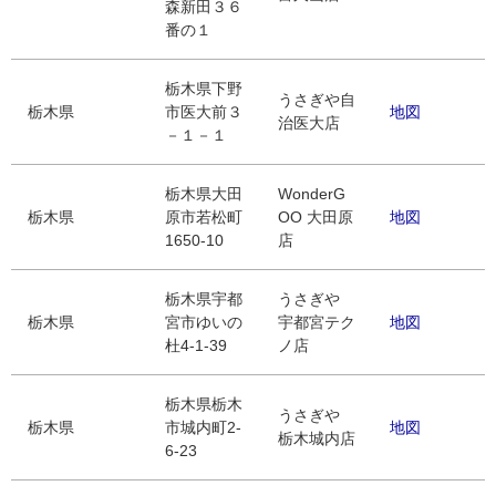
森新田３６
番の１
栃木県下野
うさぎや自
栃木県
市医大前３
地図
治医大店
－１－１
栃木県大田
WonderG
栃木県
原市若松町
OO 大田原
地図
1650-10
店
栃木県宇都
うさぎや
栃木県
宮市ゆいの
宇都宮テク
地図
杜4-1-39
ノ店
栃木県栃木
うさぎや
栃木県
市城内町2-
地図
栃木城内店
6-23