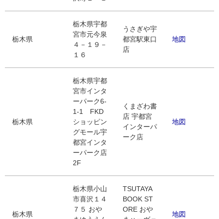
栃木県宇都
うさぎや宇
宮市元今泉
栃木県
都宮駅東口
地図
４－１９－
店
１６
栃木県宇都
宮市インタ
ーパーク6-
くまざわ書
1-1 FKD
店 宇都宮
栃木県
ショッピン
地図
インターパ
グモール宇
ーク店
都宮インタ
ーパーク店
2F
栃木県小山
TSUTAYA
市喜沢１４
BOOK ST
７５ おや
ORE おや
栃木県
地図