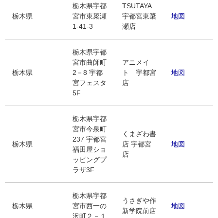
栃木県宇都
TSUTAYA
栃木県
宮市東簗瀬
宇都宮東簗
地図
1-41-3
瀬店
栃木県宇都
宮市曲師町
アニメイ
栃木県
2－8 宇都
ト 宇都宮
地図
宮フェスタ
店
5F
栃木県宇都
宮市今泉町
くまざわ書
237 宇都宮
栃木県
店 宇都宮
地図
福田屋ショ
店
ッピングプ
ラザ3F
栃木県宇都
うさぎや作
栃木県
宮市西一の
地図
新学院前店
沢町２－１