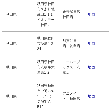
秋田県秋田
市御所野地
未来屋書店
秋田県
蔵田1-1-1
地図
秋田店
イオンモー
ル秋田2F
秋田県秋田
加賀谷書
秋田県
市茨島4-3-
地図
店 茨島店
24
秋田県秋田
スーパーブ
秋田県
市八橋字大
ックス 八
地図
道東1-2
橋店
秋田県秋田
市中通2-8-
アニメイ
秋田県
1 フォン
地図
ト 秋田店
テAKITA
B1F