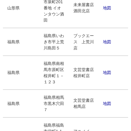
市泉町201
未来屋書店
山形県
番地 イオ
地図
酒田北店
ンタウン酒
田
福島県いわ
ブックエー
福島県
き市平上荒
ス 上荒川
地図
川島田５
店
福島県南相
馬市原町区
文芸堂書店
福島県
地図
桜井町１－
桜井町店
１２３
福島県相馬
文芸堂書店
福島県
市黒木穴田
地図
相馬店
７
福島県福島