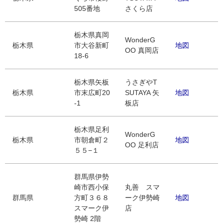
505番地
さくら店
栃木県真岡
WonderG
栃木県
市大谷新町
地図
OO 真岡店
18-6
栃木県矢板
うさぎやT
栃木県
市末広町20
SUTAYA 矢
地図
-1
板店
栃木県足利
WonderG
栃木県
市朝倉町２
地図
OO 足利店
５５−１
群馬県伊勢
崎市西小保
丸善 スマ
群馬県
方町３６８
ーク伊勢崎
地図
スマーク伊
店
勢崎 2階