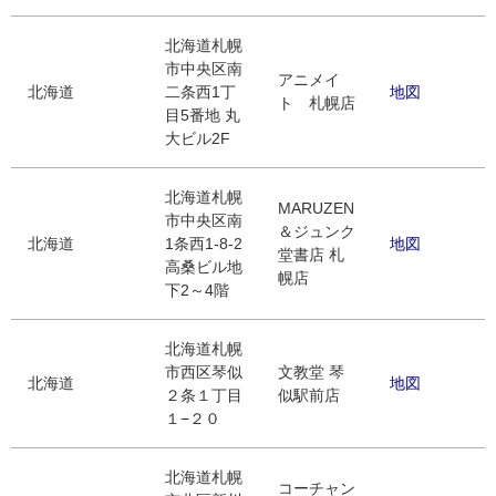
北海道札幌
市中央区南
アニメイ
北海道
二条西1丁
地図
ト 札幌店
目5番地 丸
大ビル2F
北海道札幌
MARUZEN
市中央区南
＆ジュンク
北海道
1条西1-8-2
地図
堂書店 札
高桑ビル地
幌店
下2～4階
北海道札幌
市西区琴似
文教堂 琴
北海道
地図
２条１丁目
似駅前店
１−２０
北海道札幌
コーチャン