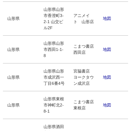
山形県山形
市香澄町3-
アニメイ
山形県
地図
2-1 山交ビ
ト 山形店
ル2F
山形県山形
こまつ書店
山形県
市西田1-1-
地図
西田店
8
山形県山形
宮脇書店
山形県
市成沢西一
ヨークタウ
地図
丁目6番4号
ン成沢店
山形県東根
こまつ書店
山形県
市神町北2-
地図
東根店
8-1
山形県酒田