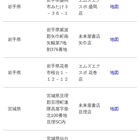
岩手県盛岡
エムズエク
岩手県
市みたけ３
スポ 盛岡
地図
－３６－１
店
岩手県紫波
郡矢巾町南
未来屋書店
岩手県
地図
矢幅第7地
矢巾店
割376番地
岩手県花巻
エムズエク
岩手県
市桜台１－
スポ 花巻
地図
１２－１２
店
宮城県亘理
郡亘理町逢
未来屋書店
宮城県
隈高屋字柴
地図
亘理店
北100番地
亘理SC内
宮城県仙台