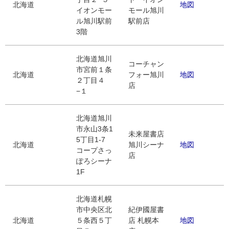
北海道
地図
イオンモー
モール旭川
ル旭川駅前
駅前店
3階
北海道旭川
コーチャン
市宮前１条
北海道
フォー旭川
地図
２丁目４
店
−１
北海道旭川
市永山3条1
未来屋書店
5丁目1-7
北海道
旭川シーナ
地図
コープさっ
店
ぽろシーナ
1F
北海道札幌
市中央区北
紀伊國屋書
北海道
５条西５丁
店 札幌本
地図