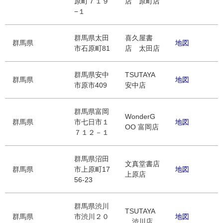
原町７１９
店 原町店
−１
群馬県太田
喜久屋書
群馬県
地図
市石原町81
店 太田店
群馬県安中
TSUTAYA
群馬県
地図
市原市409
安中店
群馬県富岡
WonderG
群馬県
市七日市１
地図
OO 富岡店
７１２－１
群馬県沼田
文真堂書店
群馬県
市上原町17
地図
上原店
56-23
群馬県渋川
TSUTAYA
群馬県
市渋川２０
地図
渋川店