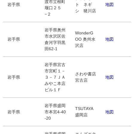
渡市立根町
岩手県
ト ネギ
地図
堰口２５
シ 猪川店
−２
岩手県奥州
WonderG
市水沢区佐
岩手県
OO 奥州水
地図
倉河字羽黒
沢店
田62-1
岩手県宮古
市宮町１－
さわや書店
岩手県
３－７ＪＡ
地図
宮古店
みやこ本店
ビル１Ｆ
岩手県盛岡
TSUTAYA
岩手県
市本宮4-40
地図
盛岡店
-20