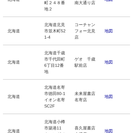
町２４８番
南大通り店
地２
北海道北見
コーチャン
北海道
市並木町52
フォー北見
地図
1-4
店
北海道千歳
市千代田町
ゲオ 千歳
北海道
地図
6丁目12番
駅前店
地
北海道名寄
市徳田80-1
未来屋書店
北海道
地図
イオン名寄
名寄店
SC2F
北海道小樽
市築港11
喜久屋書店
北海道
地図