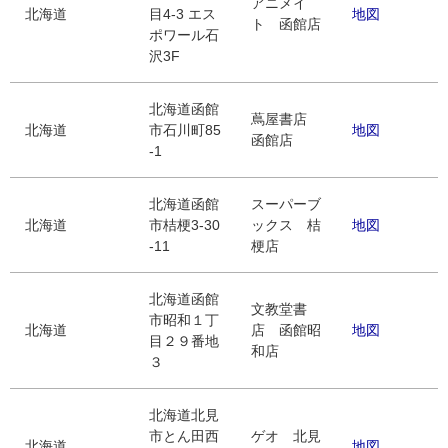
アニメイ
北海道
目4-3 エス
地図
ト 函館店
ポワール石
沢3F
北海道函館
蔦屋書店
北海道
市石川町85
地図
函館店
-1
北海道函館
スーパーブ
北海道
市桔梗3-30
ックス 桔
地図
-11
梗店
北海道函館
文教堂書
市昭和１丁
北海道
店 函館昭
地図
目２９番地
和店
３
北海道北見
市とん田西
ゲオ 北見
北海道
地図