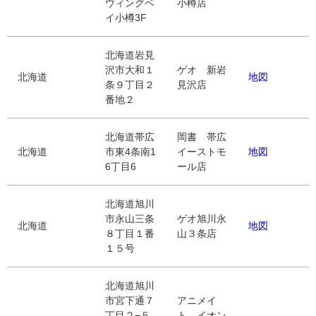
ウィングベ
小樽店
イ小樽3F
北海道岩見
沢市大和１
ゲオ 新岩
北海道
地図
条９丁目２
見沢店
番地２
北海道帯広
岡書 帯広
北海道
市東4条南1
イーストモ
地図
6丁目6
ール店
北海道旭川
市永山三条
ゲオ旭川永
北海道
地図
８丁目１番
山３条店
１５号
北海道旭川
市宮下通７
アニメイ
丁目２−５
ト イオン