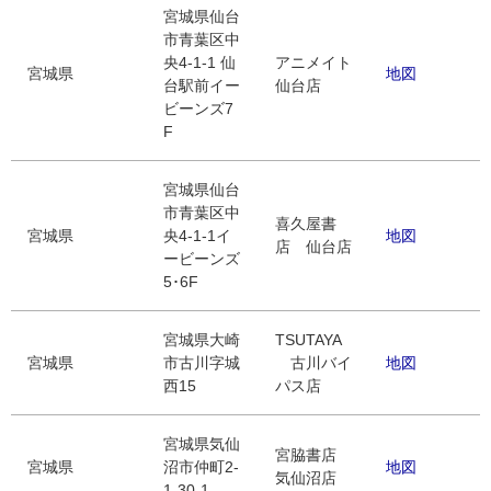
宮城県仙台
市青葉区中
央4-1-1 仙
アニメイト
宮城県
地図
台駅前イー
仙台店
ビーンズ7
F
宮城県仙台
市青葉区中
喜久屋書
宮城県
央4-1-1イ
地図
店 仙台店
ービーンズ
5･6F
宮城県大崎
TSUTAYA
宮城県
市古川字城
古川バイ
地図
西15
パス店
宮城県気仙
宮脇書店
宮城県
沼市仲町2-
地図
気仙沼店
1-30-1