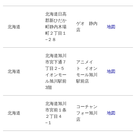
北海道日高
郡新ひだか
ゲオ 静内
北海道
町静内木場
地図
店
町２丁目１
−２８
北海道旭川
市宮下通７
アニメイ
丁目２−５
ト イオン
北海道
地図
イオンモー
モール旭川
ル旭川駅前
駅前店
3階
北海道旭川
コーチャン
市宮前１条
北海道
フォー旭川
地図
２丁目４
店
−１