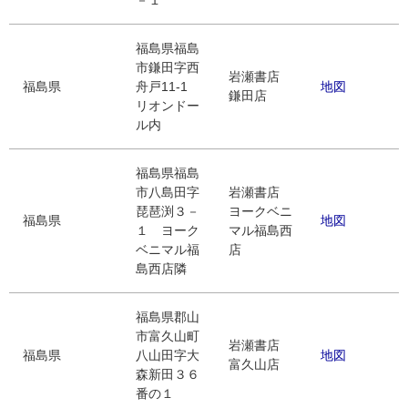
－１
福島県福島
市鎌田字西
岩瀬書店
福島県
舟戸11-1
地図
鎌田店
リオンドー
ル内
福島県福島
市八島田字
岩瀬書店
琵琶渕３－
ヨークベニ
福島県
地図
１ ヨーク
マル福島西
ベニマル福
店
島西店隣
福島県郡山
市富久山町
岩瀬書店
福島県
八山田字大
地図
富久山店
森新田３６
番の１