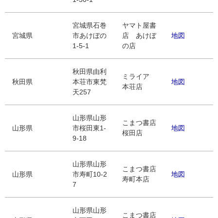
宮城県石巻
ヤマト屋書
宮城県
市あけぼの
店 あけぼ
地図
1-5-1
の店
秋田県由利
ミライア
秋田県
本荘市東梵
地図
本荘店
天257
山形県山形
こまつ書店
山形県
市桜田東1-
地図
桜田店
9-18
山形県山形
こまつ書店
山形県
市寿町10-2
地図
寿町本店
7
山形県山形
こまつ書店