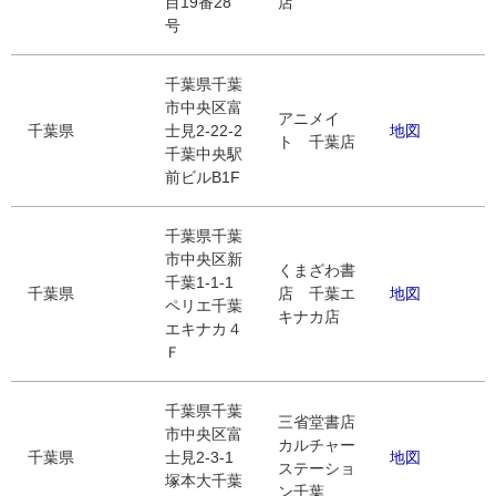
目19番28
店
号
千葉県千葉
市中央区富
アニメイ
千葉県
士見2-22-2
地図
ト 千葉店
千葉中央駅
前ビルB1F
千葉県千葉
市中央区新
くまざわ書
千葉1-1-1
千葉県
店 千葉エ
地図
ペリエ千葉
キナカ店
エキナカ４
Ｆ
千葉県千葉
三省堂書店
市中央区富
カルチャー
千葉県
士見2-3-1
地図
ステーショ
塚本大千葉
ン千葉