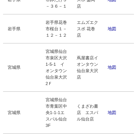
－３６－１
店
岩手県花巻
エムズエク
岩手県
市桜台１－
スポ 花巻
地図
１２－１２
店
宮城県仙台
市泉区大沢
蔦屋書店イ
1-5-1 イ
オンタウン
宮城県
地図
オンタウン
仙台泉大沢
仙台泉大沢
店
2Ｆ
宮城県仙台
市青葉区中
くまざわ書
宮城県
央1-1-1エ
店 エスパ
地図
スパル仙台
ル仙台店
3F