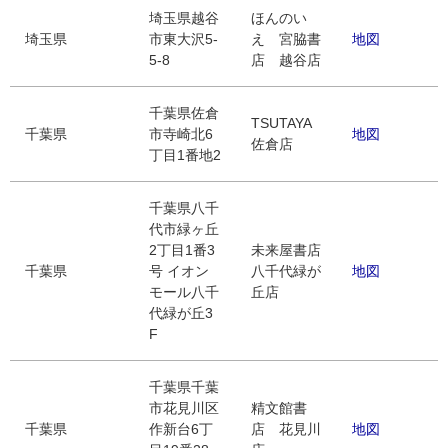
埼玉県越谷
ほんのい
埼玉県
市東大沢5-
え 宮脇書
地図
5-8
店 越谷店
千葉県佐倉
TSUTAYA
千葉県
市寺崎北6
地図
佐倉店
丁目1番地2
千葉県八千
代市緑ヶ丘
2丁目1番3
未来屋書店
千葉県
号 イオン
八千代緑が
地図
モール八千
丘店
代緑が丘3
F
千葉県千葉
市花見川区
精文館書
千葉県
作新台6丁
店 花見川
地図