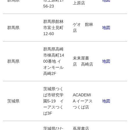
群馬県
市上原町17
地図
上原店
56-23
群馬県館林
ゲオ 館林
群馬県
市富士見町
地図
店
12-60
群馬県高崎
市棟高町14
未来屋書
群馬県
00番地 イ
地図
店 高崎店
オンモール
高崎2F
茨城県つく
ば市研究学
ACADEMI
茨城県
園5-19 イ
A イーアス
地図
ーアスつく
つくば店
ば3F
茨城県ひた
蔦屋書店