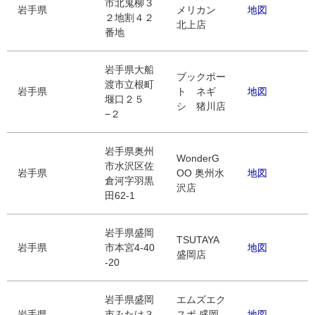
市北鬼柳３
岩手県
メリカン
地図
２地割４２
北上店
番地
岩手県大船
ブックポー
渡市立根町
岩手県
ト ネギ
地図
堰口２５
シ 猪川店
−２
岩手県奥州
WonderG
市水沢区佐
岩手県
OO 奥州水
地図
倉河字羽黒
沢店
田62-1
岩手県盛岡
TSUTAYA
岩手県
市本宮4-40
地図
盛岡店
-20
岩手県盛岡
エムズエク
岩手県
市みたけ３
スポ 盛岡
地図