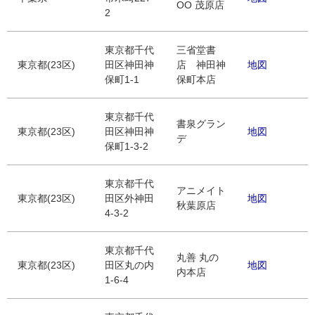
OO 茂原店
2
東京都千代
三省堂書
東京都(23区)
田区神田神
店 神田神
地図
保町1-1
保町本店
東京都千代
書泉グラン
東京都(23区)
田区神田神
地図
デ
保町1-3-2
東京都千代
アニメイト
東京都(23区)
田区外神田
地図
秋葉原店
4-3-2
東京都千代
丸善 丸の
東京都(23区)
田区丸の内
地図
内本店
1-6-4