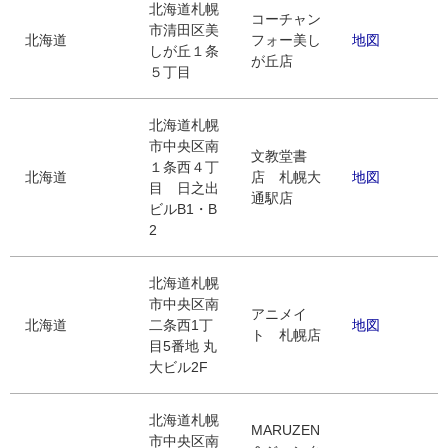
北海道札幌
コーチャン
市清田区美
北海道
フォー美し
地図
しが丘１条
が丘店
５丁目
北海道札幌
市中央区南
文教堂書
１条西４丁
北海道
店 札幌大
地図
目 日之出
通駅店
ビルB1・B
2
北海道札幌
市中央区南
アニメイ
北海道
二条西1丁
地図
ト 札幌店
目5番地 丸
大ビル2F
北海道札幌
MARUZEN
市中央区南