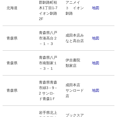
郡釧路町桂
アニメイ
北海道
木1丁目1-7
ト イオン
地図
イオン釧路
釧路
2F
青森県八戸
成田本店み
青森県
市湊高台２
地図
なと高台店
－１－３
青森県八戸
伊吉書院
青森県
市南類家１
地図
類家店
－３－１
青森県青森
成田本店
市緑3－9－
青森県
サンロード
地図
2 サンロ-
店
ド青森1Ｆ
岩手県北上
ブックスア