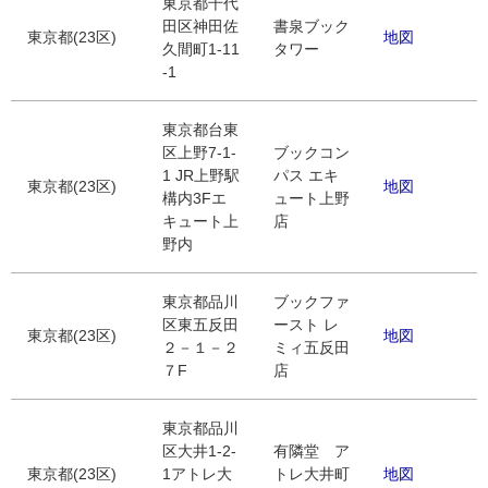
東京都千代
田区神田佐
書泉ブック
東京都(23区)
地図
久間町1-11
タワー
-1
東京都台東
区上野7-1-
ブックコン
1 JR上野駅
パス エキ
東京都(23区)
地図
構内3Fエ
ュート上野
キュート上
店
野内
東京都品川
ブックファ
区東五反田
ースト レ
東京都(23区)
地図
２－１－２
ミィ五反田
７F
店
東京都品川
区大井1-2-
有隣堂 ア
東京都(23区)
1アトレ大
トレ大井町
地図