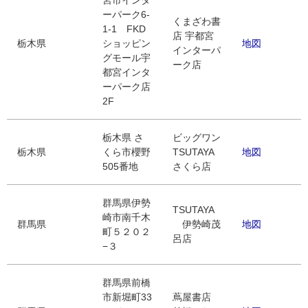
宮市インタ
ーパーク6-
くまざわ書
1-1 FKD
店 宇都宮
栃木県
ショッピン
地図
インターパ
グモール宇
ーク店
都宮インタ
ーパーク店
2F
栃木県 さ
ビッグワン
栃木県
くら市櫻野
TSUTAYA
地図
505番地
さくら店
群馬県伊勢
TSUTAYA
崎市南千木
群馬県
伊勢崎茂
地図
町５２０２
呂店
−３
群馬県前橋
市新堀町33
蔦屋書店