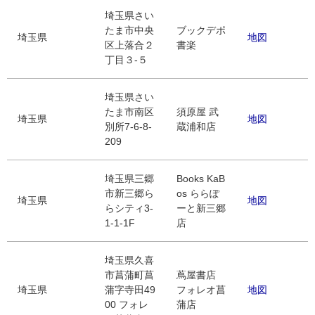
埼玉県さい
たま市中央
ブックデポ
埼玉県
地図
区上落合２
書楽
丁目３-５
埼玉県さい
たま市南区
須原屋 武
埼玉県
地図
別所7-6-8-
蔵浦和店
209
埼玉県三郷
Books KaB
市新三郷ら
os ららぽ
埼玉県
地図
らシティ3-
ーと新三郷
1-1-1F
店
埼玉県久喜
市菖蒲町菖
蔦屋書店
埼玉県
蒲字寺田49
フォレオ菖
地図
00 フォレ
蒲店