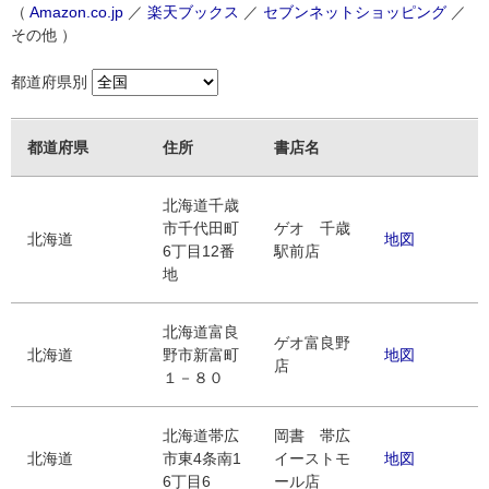
（
Amazon.co.jp
／
楽天ブックス
／
セブンネットショッピング
／
その他 ）
都道府県別
都道府県
住所
書店名
北海道千歳
市千代田町
ゲオ 千歳
北海道
地図
6丁目12番
駅前店
地
北海道富良
ゲオ富良野
北海道
野市新富町
地図
店
１－８０
北海道帯広
岡書 帯広
北海道
市東4条南1
イーストモ
地図
6丁目6
ール店