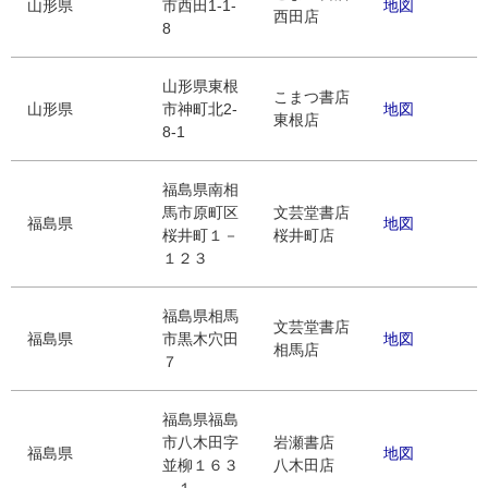
山形県
市西田1-1-
地図
西田店
8
山形県東根
こまつ書店
山形県
市神町北2-
地図
東根店
8-1
福島県南相
馬市原町区
文芸堂書店
福島県
地図
桜井町１－
桜井町店
１２３
福島県相馬
文芸堂書店
福島県
市黒木穴田
地図
相馬店
７
福島県福島
市八木田字
岩瀬書店
福島県
地図
並柳１６３
八木田店