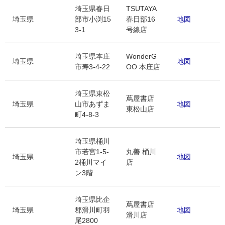
埼玉県春日
TSUTAYA
埼玉県
部市小渕15
春日部16
地図
3-1
号線店
埼玉県本庄
WonderG
埼玉県
地図
市寿3-4-22
OO 本庄店
埼玉県東松
蔦屋書店
埼玉県
山市あずま
地図
東松山店
町4-8-3
埼玉県桶川
市若宮1-5-
丸善 桶川
埼玉県
地図
2桶川マイ
店
ン3階
埼玉県比企
蔦屋書店
埼玉県
郡滑川町羽
地図
滑川店
尾2800