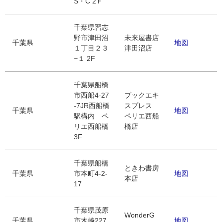
S・C 2Ｆ
千葉県習志
野市津田沼
未来屋書店
千葉県
地図
１丁目２３
津田沼店
−１ 2F
千葉県船橋
市西船4-27
ブックエキ
-7JR西船橋
スプレス
千葉県
地図
駅構内 ペ
ペリエ西船
リエ西船橋
橋店
3F
千葉県船橋
ときわ書房
千葉県
市本町4-2-
地図
本店
17
千葉県茂原
WonderG
千葉県
市木崎227
地図