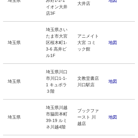
埼玉県
み野1-2-1
地図
大井店
イオン大井
店3F
埼玉県さい
たま市大宮
アニメイト
埼玉県
区桜木町1-
大宮 コミ
地図
3-6 高井ビ
ック館
ル1F
埼玉県川口
市川口1-1-
文教堂書店
埼玉県
地図
1 キュポラ
川口駅店
３階
埼玉県川越
ブックファ
市脇田本町
埼玉県
ースト 川
地図
39-19 ルミ
越店
ネ川越4階