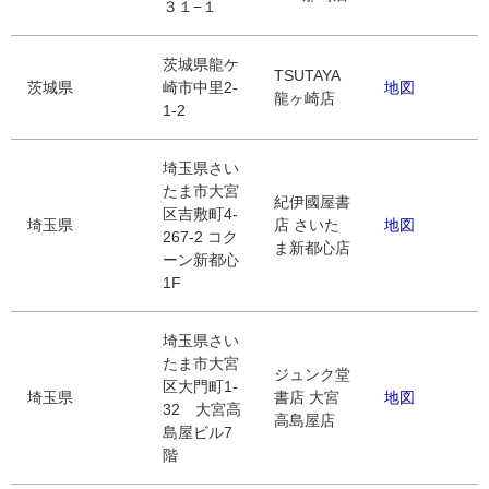
３１−１
茨城県龍ケ
TSUTAYA
茨城県
崎市中里2-
地図
龍ヶ崎店
1-2
埼玉県さい
たま市大宮
紀伊國屋書
区吉敷町4-
埼玉県
店 さいた
地図
267-2 コク
ま新都心店
ーン新都心
1F
埼玉県さい
たま市大宮
ジュンク堂
区大門町1-
埼玉県
書店 大宮
地図
32 大宮高
高島屋店
島屋ビル7
階