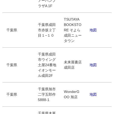
アーバンプ
ラザA 1F
TSUTAYA
千葉県成田
BOOKSTO
千葉県
市赤坂２丁
RE そよら
地図
目１−１０
成田ニュー
タウン
千葉県成田
市ウイング
未来屋書店
千葉県
土屋24番地
地図
成田店
イオンモー
ル成田2F
千葉県旭市
WonderG
千葉県
二字五郎作
地図
OO 旭店
5888-1
千葉県木更