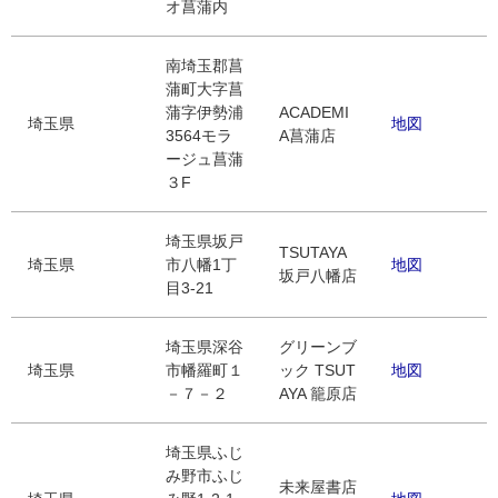
オ菖蒲内
南埼玉郡菖
蒲町大字菖
蒲字伊勢浦
ACADEMI
埼玉県
地図
3564モラ
A菖蒲店
ージュ菖蒲
３F
埼玉県坂戸
TSUTAYA
埼玉県
市八幡1丁
地図
坂戸八幡店
目3-21
埼玉県深谷
グリーンブ
埼玉県
市幡羅町１
ック TSUT
地図
－７－２
AYA 籠原店
埼玉県ふじ
み野市ふじ
未来屋書店