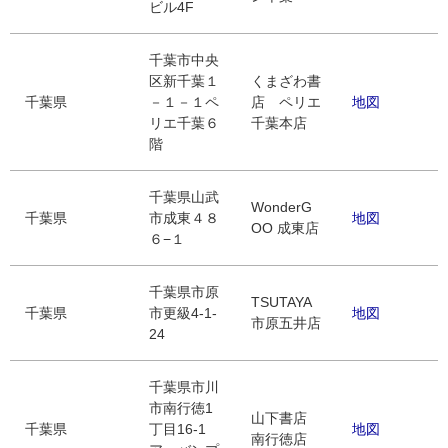
ビル4F
千葉市中央
区新千葉１
くまざわ書
千葉県
－１－１ペ
店 ペリエ
地図
リエ千葉６
千葉本店
階
千葉県山武
WonderG
千葉県
市成東４８
地図
OO 成東店
６−１
千葉県市原
TSUTAYA
千葉県
市更級4-1-
地図
市原五井店
24
千葉県市川
市南行徳1
山下書店
千葉県
丁目16-1
地図
南行徳店