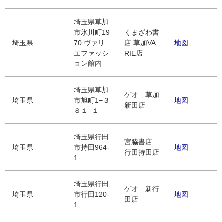
埼玉県草加
市氷川町19
くまざわ書
埼玉県
70 ヴァリ
店 草加VA
地図
エファッシ
RIE店
ョン館内
埼玉県草加
ゲオ 草加
埼玉県
市旭町1−３
地図
新田店
８１−１
埼玉県行田
宮脇書店
埼玉県
市持田964-
地図
行田持田店
1
埼玉県行田
ゲオ 新行
埼玉県
市行田120-
地図
田店
1