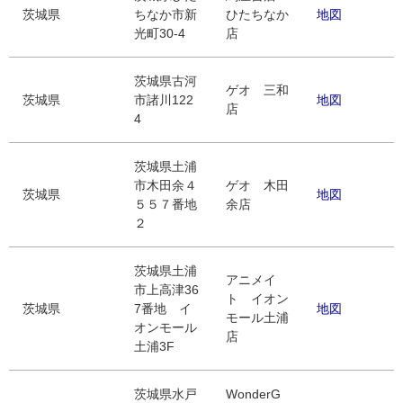
茨城県
ちなか市新
ひたちなか
地図
光町30-4
店
茨城県古河
ゲオ 三和
茨城県
市諸川122
地図
店
4
茨城県土浦
市木田余４
ゲオ 木田
茨城県
地図
５５７番地
余店
２
茨城県土浦
アニメイ
市上高津36
ト イオン
茨城県
7番地 イ
地図
モール土浦
オンモール
店
土浦3F
茨城県水戸
WonderG