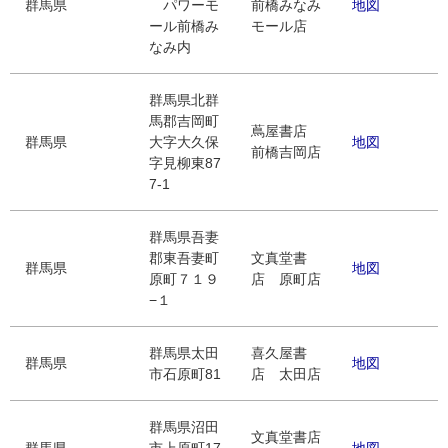
群馬県
パワーモ
前橋みなみ
地図
ール前橋み
モール店
なみ内
群馬県北群
馬郡吉岡町
蔦屋書店
群馬県
大字大久保
地図
前橋吉岡店
字見柳東87
7-1
群馬県吾妻
郡東吾妻町
文真堂書
群馬県
地図
原町７１９
店 原町店
−１
群馬県太田
喜久屋書
群馬県
地図
市石原町81
店 太田店
群馬県沼田
文真堂書店