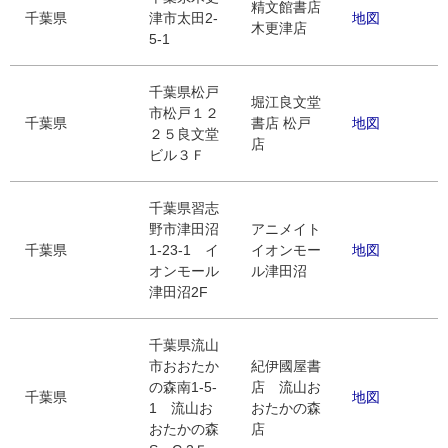
精文館書店
千葉県
津市太田2-
地図
木更津店
5-1
千葉県松戸
堀江良文堂
市松戸１２
千葉県
書店 松戸
地図
２５良文堂
店
ビル３Ｆ
千葉県習志
野市津田沼
アニメイト
千葉県
1-23-1 イ
イオンモー
地図
オンモール
ル津田沼
津田沼2F
千葉県流山
市おおたか
紀伊國屋書
の森南1-5-
店 流山お
千葉県
地図
1 流山お
おたかの森
おたかの森
店