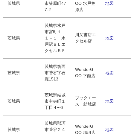
茨城県
市笠原町47
OO 水戸笠
地図
7-2
原店
茨城県水戸
市宮町１－
川又書店エ
茨城県
１－１ 水
地図
クセル店
戸駅ＢＬエ
クセル５Ｆ
茨城県筑西
WonderG
茨城県
市菅谷字石
地図
OO 下館店
堀1513
茨城県結城
ブックエー
茨城県
市中央町１
地図
ス 結城店
丁目４−６
茨城県那珂
WonderG
茨城県
市菅谷２４
地図
OO 那珂店