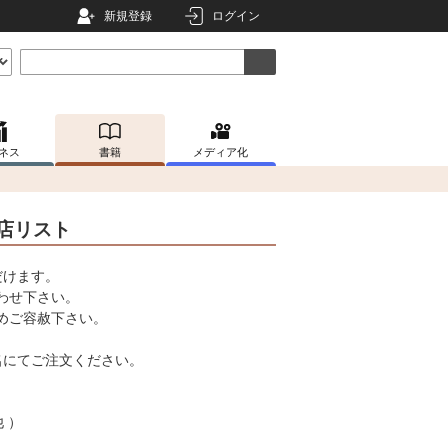
新規登録
ログイン
ネス
書籍
メディア化
店リスト
だけます。
わせ下さい。
めご容赦下さい。
名にてご注文ください。
 ）