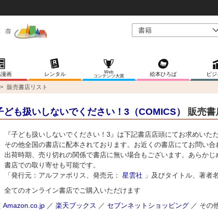
Web
稿漫画
レンタル
絵本ひろば
ビジ
コンテンツ大賞
>
販売書店リスト
子ども扱いしないでください！3（COMICS）
販売書
『子ども扱いしないでください！3』は下記書店店頭にてお求めいた
その他全国の書店に配本されております。お近くの書店にてお問い合
出荷時期、売り切れの関係で書店に無い場合もございます。あらかじ
書店での取り寄せも可能です。
「発行元：アルファポリス、発売元：
星雲社
」及びタイトル、著者
全てのオンライン書店でご購入いただけます
（
Amazon.co.jp
／
楽天ブックス
／
セブンネットショッピング
／ その他