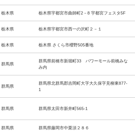
栃木県
栃木県宇都宮市曲師町2－8 宇都宮フェスタ5F
栃木県
栃木県宇都宮市西一の沢町２－１
栃木県
栃木県 さくら市櫻野505番地
群馬県前橋市新堀町33 パワーモール前橋みな
群馬県
み内
群馬県北群馬郡吉岡町大字大久保字見柳東877-
群馬県
1
群馬県
群馬県太田市新井町565-1
群馬県
群馬県藤岡市中栗須２８６