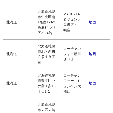
北海道札幌
MARUZEN
市中央区南
＆ジュンク
北海道
1条西1-8-2
地図
堂書店 札
高桑ビル地
幌店
下2～4階
北海道札幌
コーチャン
市北区新川
北海道
フォー新川
地図
３条１８丁
通り店
目
北海道札幌
コーチャン
市豊平区中
フォー ミ
北海道
地図
の島１条13
ュンヘン大
丁目1-1
橋店
北海道札幌
市東区東苗