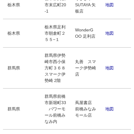
栃木県
市末広町20
SUTAYA 矢
地図
-1
板店
栃木県足利
WonderG
栃木県
市朝倉町２
地図
OO 足利店
５５−１
群馬県伊勢
崎市西小保
丸善 スマ
群馬県
方町３６８
ーク伊勢崎
地図
スマーク伊
店
勢崎 2階
群馬県前橋
市新堀町33
蔦屋書店
群馬県
パワーモ
前橋みなみ
地図
ール前橋み
モール店
なみ内