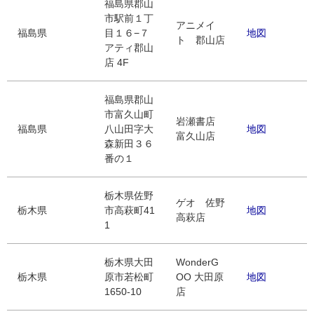
福島県郡山
市駅前１丁
アニメイ
福島県
目１６−７
地図
ト 郡山店
アティ郡山
店 4F
福島県郡山
市富久山町
岩瀬書店
福島県
八山田字大
地図
富久山店
森新田３６
番の１
栃木県佐野
ゲオ 佐野
栃木県
市高萩町41
地図
高萩店
1
栃木県大田
WonderG
栃木県
原市若松町
OO 大田原
地図
1650-10
店