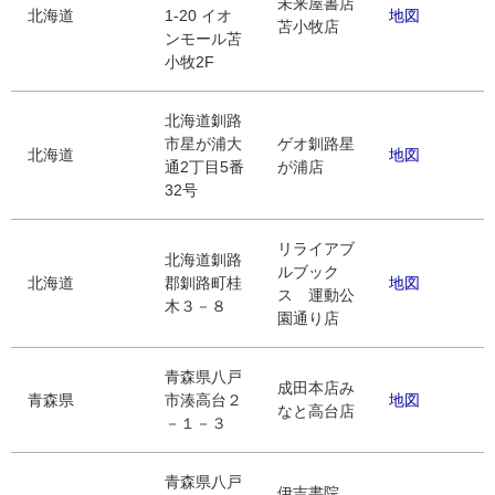
未来屋書店
北海道
1-20 イオ
地図
苫小牧店
ンモール苫
小牧2F
北海道釧路
市星が浦大
ゲオ釧路星
北海道
地図
通2丁目5番
が浦店
32号
リライアブ
北海道釧路
ルブック
北海道
郡釧路町桂
地図
ス 運動公
木３－８
園通り店
青森県八戸
成田本店み
青森県
市湊高台２
地図
なと高台店
－１－３
青森県八戸
伊吉書院