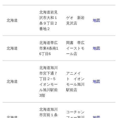
北海道岩見
沢市大和１
ゲオ 新岩
北海道
地図
条９丁目２
見沢店
番地２
北海道帯広
岡書 帯広
北海道
市東4条南1
イーストモ
地図
6丁目6
ール店
北海道旭川
市宮下通７
アニメイ
丁目２−５
ト イオン
北海道
地図
イオンモー
モール旭川
ル旭川駅前
駅前店
3階
北海道旭川
コーチャン
市宮前１条
北海道
フォー旭川
地図