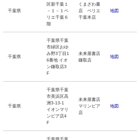
区新千葉１
くまざわ書
千葉県
－１－１ペ
店 ペリエ
地図
リエ千葉６
千葉本店
階
千葉県千葉
市緑区おゆ
み野3丁目1
未来屋書店
千葉県
地図
6番地 イオ
鎌取店
ン鎌取店3
F
千葉県千葉
市美浜区高
未来屋書店
洲3-13-1
千葉県
マリンピア
地図
イオンマリ
店
ンピア店4
F
千葉県千葉