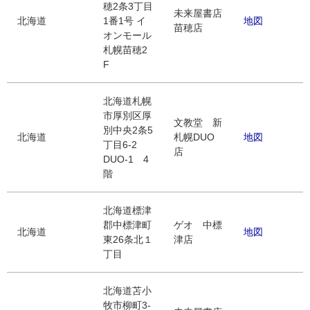
穂2条3丁目
未来屋書店
北海道
1番1号 イ
地図
苗穂店
オンモール
札幌苗穂2
F
北海道札幌
市厚別区厚
文教堂 新
別中央2条5
北海道
札幌DUO
地図
丁目6-2
店
DUO-1 4
階
北海道標津
郡中標津町
ゲオ 中標
北海道
地図
東26条北１
津店
丁目
北海道苫小
牧市柳町3-