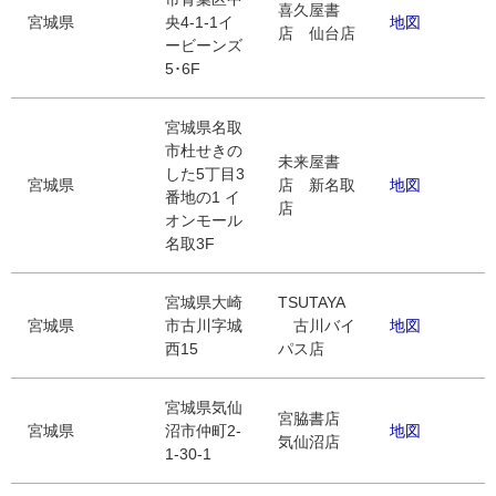
喜久屋書
宮城県
央4-1-1イ
地図
店 仙台店
ービーンズ
5･6F
宮城県名取
市杜せきの
未来屋書
した5丁目3
宮城県
店 新名取
地図
番地の1 イ
店
オンモール
名取3F
宮城県大崎
TSUTAYA
宮城県
市古川字城
古川バイ
地図
西15
パス店
宮城県気仙
宮脇書店
宮城県
沼市仲町2-
地図
気仙沼店
1-30-1