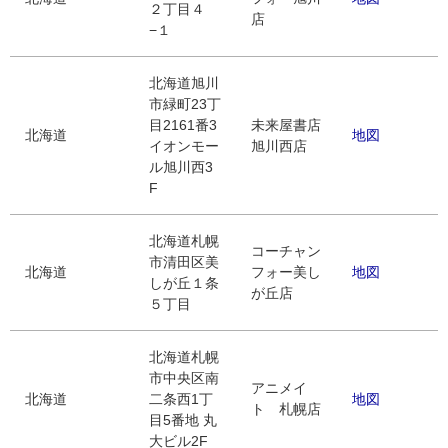
２丁目４
店
−１
北海道旭川
市緑町23丁
目2161番3
未来屋書店
北海道
地図
イオンモー
旭川西店
ル旭川西3
F
北海道札幌
コーチャン
市清田区美
北海道
フォー美し
地図
しが丘１条
が丘店
５丁目
北海道札幌
市中央区南
アニメイ
北海道
二条西1丁
地図
ト 札幌店
目5番地 丸
大ビル2F