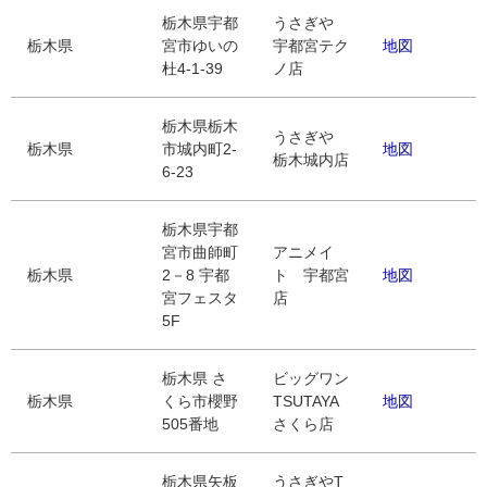
栃木県宇都
うさぎや
栃木県
宮市ゆいの
宇都宮テク
地図
杜4-1-39
ノ店
栃木県栃木
うさぎや
栃木県
市城内町2-
地図
栃木城内店
6-23
栃木県宇都
宮市曲師町
アニメイ
栃木県
2－8 宇都
ト 宇都宮
地図
宮フェスタ
店
5F
栃木県 さ
ビッグワン
栃木県
くら市櫻野
TSUTAYA
地図
505番地
さくら店
栃木県矢板
うさぎやT