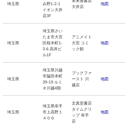
未来屋書店
埼玉県
み野1-2-1
地図
大井店
イオン大井
店3F
埼玉県さい
たま市大宮
アニメイト
埼玉県
区桜木町1-
大宮 コミ
地図
3-6 高井ビ
ック館
ル1F
埼玉県川越
ブックファ
市脇田本町
埼玉県
ースト 川
地図
39-19 ルミ
越店
ネ川越4階
文真堂書店
埼玉県幸手
タイムクリ
埼玉県
市上高野１
地図
ップ 幸手
４０６
店