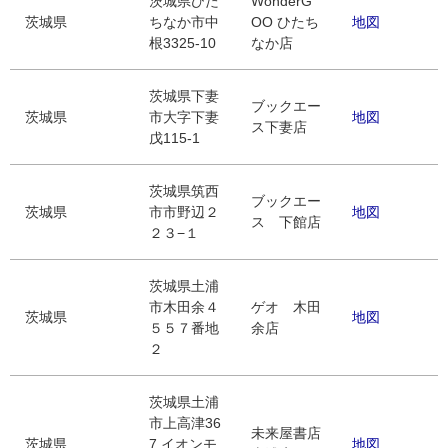
茨城県ひた
WonderG
茨城県
ちなか市中
OO ひたち
地図
根3325-10
なか店
茨城県下妻
ブックエー
茨城県
市大字下妻
地図
ス下妻店
戊115-1
茨城県筑西
ブックエー
茨城県
市市野辺２
地図
ス 下館店
２３−１
茨城県土浦
市木田余４
ゲオ 木田
茨城県
地図
５５７番地
余店
２
茨城県土浦
市上高津36
未来屋書店
茨城県
7 イオンモ
地図