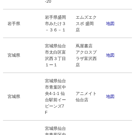
-20
岩手県盛岡
エムズエク
岩手県
市みたけ３
スポ 盛岡
地図
－３６－１
店
宮城県仙台
蔦屋書店
市太白区富
アクロスプ
宮城県
地図
沢西３丁目
ラザ富沢西
１ー１
店
宮城県仙台
市青葉区中
央4-1-1 仙
アニメイト
宮城県
地図
台駅前イー
仙台店
ビーンズ7
F
宮城県仙台
市青葉区中