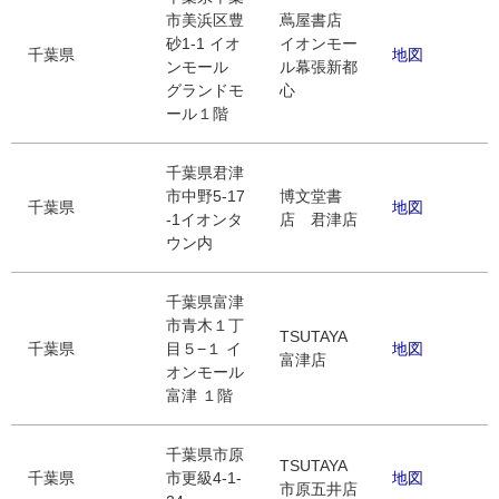
市美浜区豊
蔦屋書店
砂1-1 イオ
イオンモー
千葉県
地図
ンモール
ル幕張新都
グランドモ
心
ール１階
千葉県君津
市中野5-17
博文堂書
千葉県
地図
-1イオンタ
店 君津店
ウン内
千葉県富津
市青木１丁
TSUTAYA
千葉県
目５−１ イ
地図
富津店
オンモール
富津 １階
千葉県市原
TSUTAYA
千葉県
市更級4-1-
地図
市原五井店