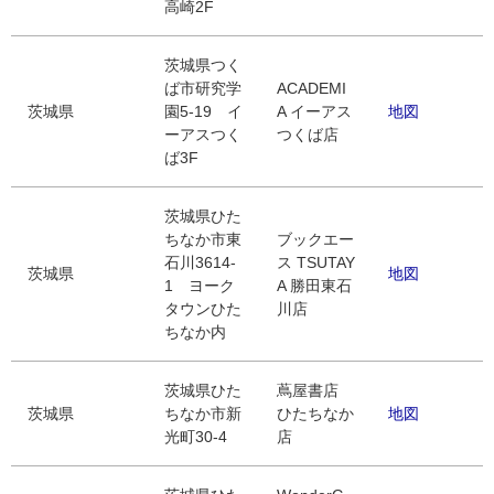
高崎2F
茨城県つく
ば市研究学
ACADEMI
茨城県
園5-19 イ
A イーアス
地図
ーアスつく
つくば店
ば3F
茨城県ひた
ちなか市東
ブックエー
石川3614-
ス TSUTAY
茨城県
地図
1 ヨーク
A 勝田東石
タウンひた
川店
ちなか内
茨城県ひた
蔦屋書店
茨城県
ちなか市新
ひたちなか
地図
光町30-4
店