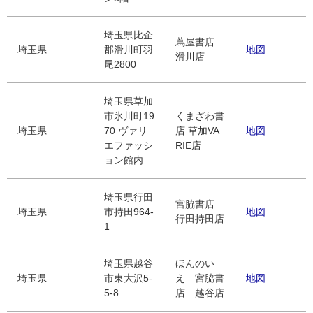
埼玉県比企
蔦屋書店
埼玉県
郡滑川町羽
地図
滑川店
尾2800
埼玉県草加
市氷川町19
くまざわ書
埼玉県
70 ヴァリ
店 草加VA
地図
エファッシ
RIE店
ョン館内
埼玉県行田
宮脇書店
埼玉県
市持田964-
地図
行田持田店
1
埼玉県越谷
ほんのい
埼玉県
市東大沢5-
え 宮脇書
地図
5-8
店 越谷店