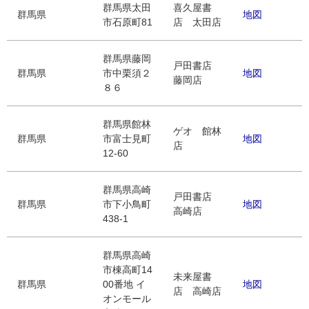
群馬県太田
喜久屋書
群馬県
地図
市石原町81
店 太田店
群馬県藤岡
戸田書店
群馬県
市中栗須２
地図
藤岡店
８６
群馬県館林
ゲオ 館林
群馬県
市富士見町
地図
店
12-60
群馬県高崎
戸田書店
群馬県
市下小鳥町
地図
高崎店
438-1
群馬県高崎
市棟高町14
未来屋書
群馬県
00番地 イ
地図
店 高崎店
オンモール