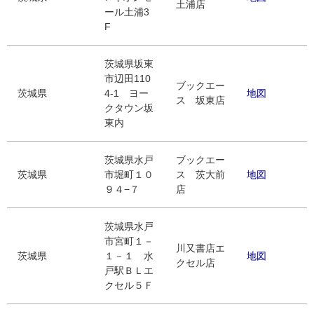
土浦店
ール土浦3
F
茨城県坂東
市辺田110
ブックエー
茨城県
4-1 ヨー
地図
ス 坂東店
クタウン坂
東内
茨城県水戸
ブックエー
茨城県
市堀町１０
ス 茨大前
地図
９４−７
店
茨城県水戸
市宮町１－
川又書店エ
茨城県
１－１ 水
地図
クセル店
戸駅ＢＬエ
クセル５Ｆ