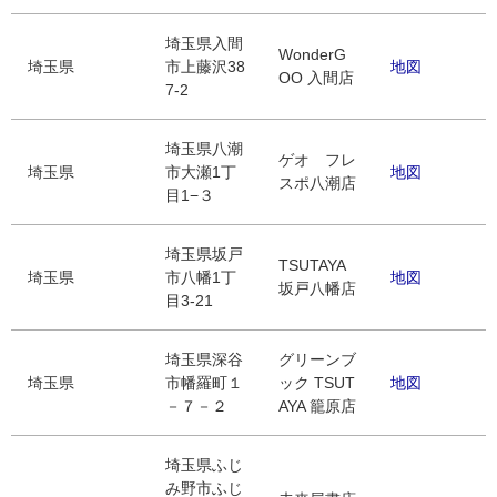
埼玉県入間
WonderG
埼玉県
市上藤沢38
地図
OO 入間店
7-2
埼玉県八潮
ゲオ フレ
埼玉県
市大瀬1丁
地図
スポ八潮店
目1−３
埼玉県坂戸
TSUTAYA
埼玉県
市八幡1丁
地図
坂戸八幡店
目3-21
埼玉県深谷
グリーンブ
埼玉県
市幡羅町１
ック TSUT
地図
－７－２
AYA 籠原店
埼玉県ふじ
み野市ふじ