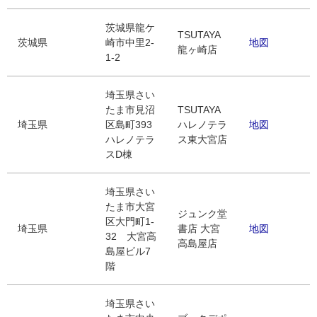
茨城県龍ケ
TSUTAYA
茨城県
崎市中里2-
地図
龍ヶ崎店
1-2
埼玉県さい
たま市見沼
TSUTAYA
埼玉県
区島町393
ハレノテラ
地図
ハレノテラ
ス東大宮店
スD棟
埼玉県さい
たま市大宮
ジュンク堂
区大門町1-
埼玉県
書店 大宮
地図
32 大宮高
高島屋店
島屋ビル7
階
埼玉県さい