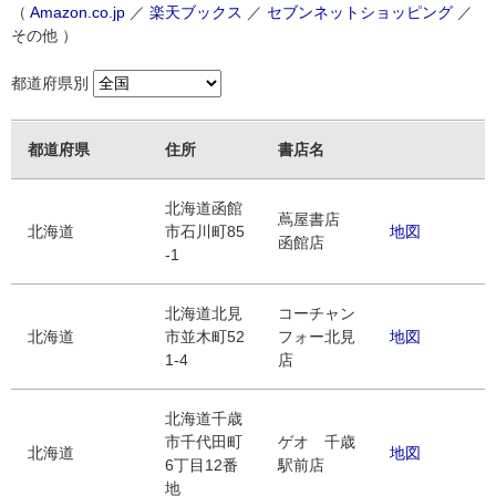
（
Amazon.co.jp
／
楽天ブックス
／
セブンネットショッピング
／
その他 ）
都道府県別
都道府県
住所
書店名
北海道函館
蔦屋書店
北海道
市石川町85
地図
函館店
-1
北海道北見
コーチャン
北海道
市並木町52
フォー北見
地図
1-4
店
北海道千歳
市千代田町
ゲオ 千歳
北海道
地図
6丁目12番
駅前店
地