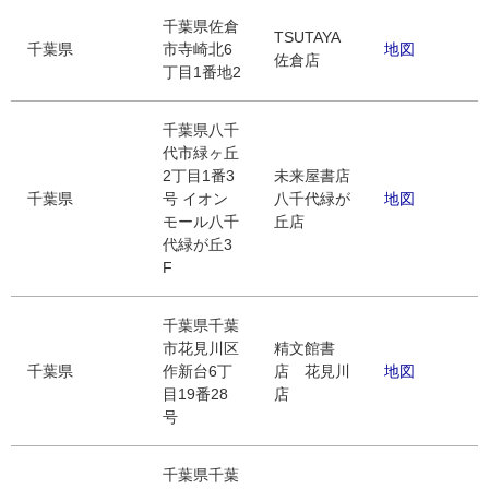
千葉県佐倉
TSUTAYA
千葉県
市寺崎北6
地図
佐倉店
丁目1番地2
千葉県八千
代市緑ヶ丘
2丁目1番3
未来屋書店
千葉県
号 イオン
八千代緑が
地図
モール八千
丘店
代緑が丘3
F
千葉県千葉
市花見川区
精文館書
千葉県
作新台6丁
店 花見川
地図
目19番28
店
号
千葉県千葉