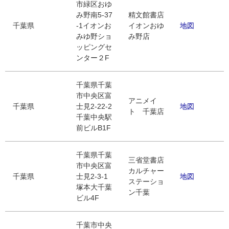
市緑区おゆ
み野南5-37
精文館書店
千葉県
-1イオンお
イオンおゆ
地図
みゆ野ショ
み野店
ッピングセ
ンター２F
千葉県千葉
市中央区富
アニメイ
千葉県
士見2-22-2
地図
ト 千葉店
千葉中央駅
前ビルB1F
千葉県千葉
三省堂書店
市中央区富
カルチャー
千葉県
士見2-3-1
地図
ステーショ
塚本大千葉
ン千葉
ビル4F
千葉市中央