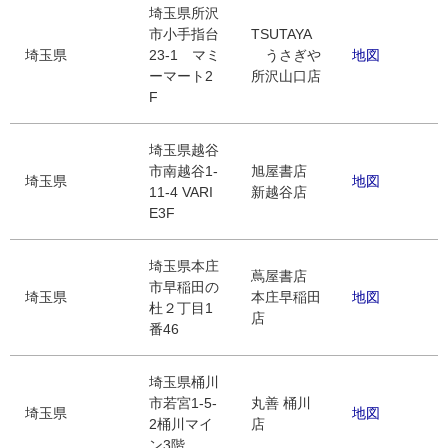
埼玉県所沢
市小手指台
TSUTAYA
埼玉県
23-1 マミ
うさぎや
地図
ーマート2
所沢山口店
F
埼玉県越谷
市南越谷1-
旭屋書店
埼玉県
地図
11-4 VARI
新越谷店
E3F
埼玉県本庄
蔦屋書店
市早稲田の
埼玉県
本庄早稲田
地図
杜２丁目1
店
番46
埼玉県桶川
市若宮1-5-
丸善 桶川
埼玉県
地図
2桶川マイ
店
ン3階