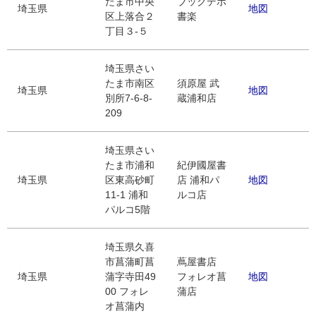
たま市中央
ブックデポ
埼玉県
地図
区上落合２
書楽
丁目３-５
埼玉県さい
たま市南区
須原屋 武
埼玉県
地図
別所7-6-8-
蔵浦和店
209
埼玉県さい
たま市浦和
紀伊國屋書
埼玉県
区東高砂町
店 浦和パ
地図
11-1 浦和
ルコ店
パルコ5階
埼玉県久喜
市菖蒲町菖
蔦屋書店
埼玉県
蒲字寺田49
フォレオ菖
地図
00 フォレ
蒲店
オ菖蒲内