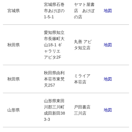
宮城県石巻
ヤマト屋書
宮城県
市あけぼの
店 あけぼ
地図
1-5-1
の店
愛知県知立
市長篠町大
丸善 アピ
秋田県
山18-1 ギ
地図
タ知立店
ャラリエ
アピタ2F
秋田県由利
ミライア
秋田県
本荘市東梵
地図
本荘店
天257
山形県東田
川郡三川町
戸田書店
山形県
地図
成田新田38
三川店
3-3