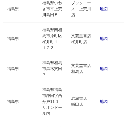
福島県いわ
ブックエー
福島県
き市平上荒
ス 上荒川
地図
川島田５
店
福島県南相
馬市原町区
文芸堂書店
福島県
地図
桜井町１－
桜井町店
１２３
福島県相馬
文芸堂書店
福島県
市黒木穴田
地図
相馬店
７
福島県福島
市鎌田字西
岩瀬書店
福島県
舟戸11-1
地図
鎌田店
リオンドー
ル内