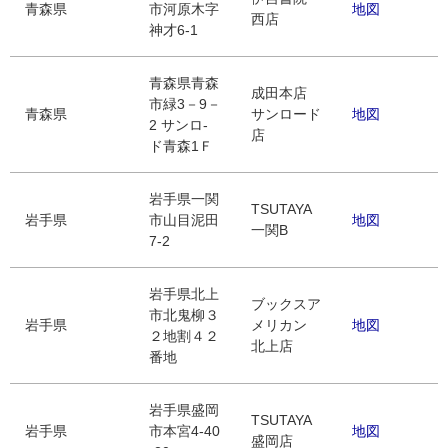
青森県
市河原木字
地図
西店
神才6-1
青森県青森
成田本店
市緑3－9－
青森県
サンロード
地図
2 サンロ-
店
ド青森1Ｆ
岩手県一関
TSUTAYA
岩手県
市山目泥田
地図
一関B
7-2
岩手県北上
ブックスア
市北鬼柳３
岩手県
メリカン
地図
２地割４２
北上店
番地
岩手県盛岡
TSUTAYA
岩手県
市本宮4-40
地図
盛岡店