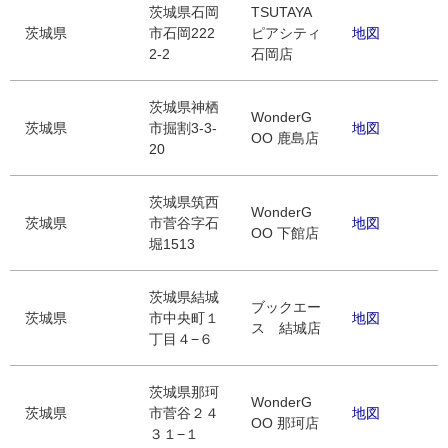
茨城県石岡
TSUTAYA
茨城県
市石岡222
ピアシティ
地図
2-2
石岡店
茨城県神栖
WonderG
茨城県
市掘割3-3-
地図
OO 鹿島店
20
茨城県筑西
WonderG
茨城県
市菅谷字石
地図
OO 下館店
堀1513
茨城県結城
ブックエー
茨城県
市中央町１
地図
ス 結城店
丁目４−６
茨城県那珂
WonderG
茨城県
市菅谷２４
地図
OO 那珂店
３１−１