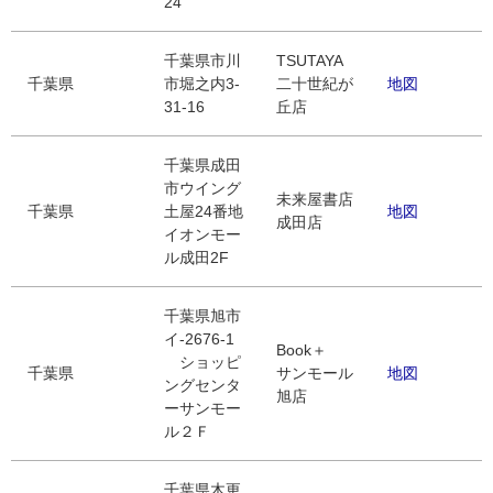
24
千葉県市川
TSUTAYA
千葉県
市堀之内3-
二十世紀が
地図
31-16
丘店
千葉県成田
市ウイング
未来屋書店
千葉県
土屋24番地
地図
成田店
イオンモー
ル成田2F
千葉県旭市
イ-2676-1
Book＋
ショッピ
千葉県
サンモール
地図
ングセンタ
旭店
ーサンモー
ル２Ｆ
千葉県木更