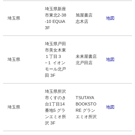
埼玉県新座
市東北2-38
旭屋書店
埼玉県
地図
-10 EQUiA
志木店
3F
埼玉県戸田
市美女木東
１丁目３
未来屋書店
埼玉県
地図
−１ イオン
北戸田店
モール北戸
田 3F
埼玉県所沢
市くすのき
TSUTAYA
台1丁目14
BOOKSTO
埼玉県
地図
番地5 グラ
RE グラン
ンエミオ所
エミオ所沢
沢 3F