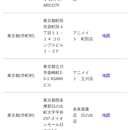
ARCO7F
東京都町田
市原町田４
丁目１１－
アニメイ
東京都(市町村)
地図
１４ コロ
ト 町田店
ンブスビル
１－２Ｆ
東京都立川
市柴崎町2-
アニメイ
東京都(市町村)
地図
3-1 ASAMI
ト 立川店
ビル
東京都西多
摩郡日の出
未来屋書
町大字平井
東京都(市町村)
店 日の出
地図
237-3 イオ
店
ンモール日