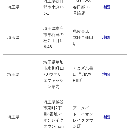
埼玉県春日
TSUTAYA
埼玉県
部市小渕15
春日部16
地図
3-1
号線店
埼玉県本庄
蔦屋書店
市早稲田の
埼玉県
本庄早稲田
地図
杜２丁目1
店
番46
埼玉県草加
市氷川町19
くまざわ書
埼玉県
70 ヴァリ
店 草加VA
地図
エファッシ
RIE店
ョン館内
埼玉県越谷
市東町2丁
アニメイ
目8番地 イ
ト イオン
埼玉県
地図
オンレイク
レイクタウ
タウンmori
ン店