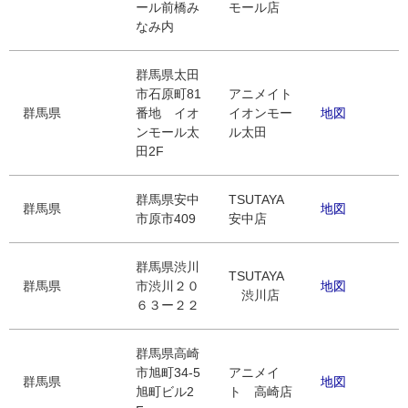
ール前橋み
モール店
なみ内
群馬県太田
市石原町81
アニメイト
群馬県
番地 イオ
イオンモー
地図
ンモール太
ル太田
田2F
群馬県安中
TSUTAYA
群馬県
地図
市原市409
安中店
群馬県渋川
TSUTAYA
群馬県
市渋川２０
地図
渋川店
６３ー２２
群馬県高崎
市旭町34-5
アニメイ
群馬県
地図
旭町ビル2
ト 高崎店