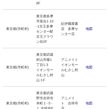
8F
東京都多摩
市落合1-10
紀伊國屋書
-1京王多摩
東京都(市町村)
店 多摩セ
地図
センター駅
ンター店
京王クラウ
ン街2F
東京都武蔵
村山市榎1
アニメイト
丁目1-3
イオンモー
東京都(市町村)
地図
イオンモー
ルむさし村
ルむさし村
山
山３F
東京都武蔵
野市吉祥寺
アニメイ
東京都(市町村)
本町１-５-
ト 吉祥寺
地図
１ 吉祥寺P
店