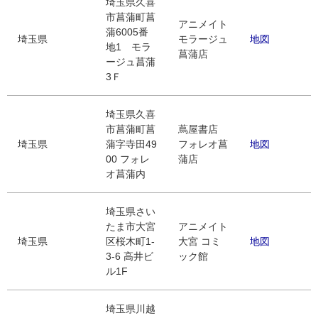
埼玉県久喜
市菖蒲町菖
アニメイト
蒲6005番
埼玉県
モラージュ
地図
地1 モラ
菖蒲店
ージュ菖蒲
3Ｆ
埼玉県久喜
市菖蒲町菖
蔦屋書店
埼玉県
蒲字寺田49
フォレオ菖
地図
00 フォレ
蒲店
オ菖蒲内
埼玉県さい
たま市大宮
アニメイト
埼玉県
区桜木町1-
大宮 コミ
地図
3-6 高井ビ
ック館
ル1F
埼玉県川越