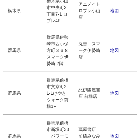
栃木県小山
アニメイト
市中央町3
栃木県
ロブレ小山
地図
丁目7-1 ロ
店
ブレ4F
群馬県伊勢
崎市西小保
丸善 スマ
群馬県
方町３６８
ーク伊勢崎
地図
スマーク伊
店
勢崎 2階
群馬県前橋
市文京町2-
紀伊國屋書
群馬県
1-1けやき
地図
店 前橋店
ウォーク前
橋1F
群馬県前橋
市新堀町33
蔦屋書店
群馬県
パワーモ
前橋みなみ
地図