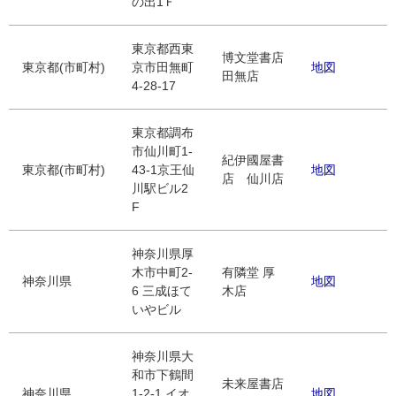
の出1Ｆ
東京都西東
博文堂書店
東京都(市町村)
京市田無町
地図
田無店
4-28-17
東京都調布
市仙川町1-
紀伊國屋書
東京都(市町村)
43-1京王仙
地図
店 仙川店
川駅ビル2
F
神奈川県厚
木市中町2-
有隣堂 厚
神奈川県
地図
6 三成ほて
木店
いやビル
神奈川県大
和市下鶴間
未来屋書店
神奈川県
1-2-1 イオ
地図