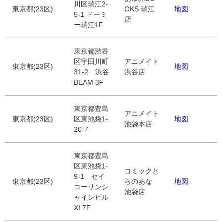
川区瑞江2-
東京都(23区)
OKS 瑞江
地図
5-1 ドーミ
店
ー瑞江1F
東京都渋谷
区宇田川町
アニメイト
東京都(23区)
地図
31-2 渋谷
渋谷店
BEAM 3F
東京都豊島
アニメイト
東京都(23区)
区東池袋1-
地図
池袋本店
20-7
東京都豊島
区東池袋1-
コミックと
9-1 セイ
東京都(23区)
らのあな
地図
コーサンシ
池袋店
ャインビル
XI 7F