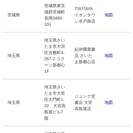
茨城県東茨
TSUTAYA
城郡茨城町
茨城県
イオンタウ
地図
長岡3480-
ン水戸南店
101
埼玉県さい
たま市大宮
紀伊國屋書
区吉敷町4-
埼玉県
店 さいた
地図
267-2 コク
ま新都心店
ーン新都心
1F
埼玉県さい
たま市大宮
ジュンク堂
区大門町1-
埼玉県
書店 大宮
地図
32 大宮高
高島屋店
島屋ビル7
階