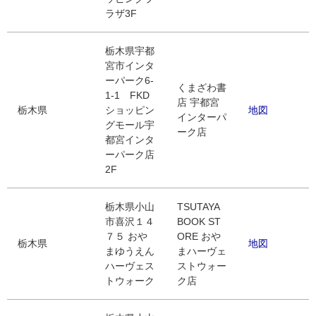
ラザ3F
栃木県宇都
宮市インタ
ーパーク6-
くまざわ書
1-1 FKD
店 宇都宮
栃木県
ショッピン
地図
インターパ
グモール宇
ーク店
都宮インタ
ーパーク店
2F
栃木県小山
TSUTAYA
市喜沢１４
BOOK ST
７５ おや
ORE おや
栃木県
地図
まゆうえん
まハーヴェ
ハーヴェス
ストウォー
トウォーク
ク店