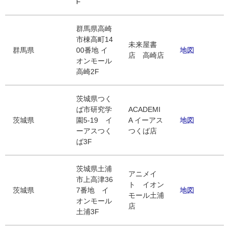
F
群馬県高崎
市棟高町14
未来屋書
群馬県
00番地 イ
地図
店 高崎店
オンモール
高崎2F
茨城県つく
ば市研究学
ACADEMI
茨城県
園5-19 イ
A イーアス
地図
ーアスつく
つくば店
ば3F
茨城県土浦
アニメイ
市上高津36
ト イオン
茨城県
7番地 イ
地図
モール土浦
オンモール
店
土浦3F