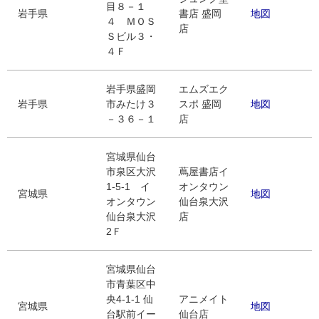
目８－１
岩手県
書店 盛岡
地図
４ ＭＯＳ
店
Ｓビル３・
４Ｆ
岩手県盛岡
エムズエク
岩手県
市みたけ３
スポ 盛岡
地図
－３６－１
店
宮城県仙台
市泉区大沢
蔦屋書店イ
1-5-1 イ
オンタウン
宮城県
地図
オンタウン
仙台泉大沢
仙台泉大沢
店
2Ｆ
宮城県仙台
市青葉区中
央4-1-1 仙
アニメイト
宮城県
地図
台駅前イー
仙台店