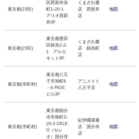
区西新井栄
くまざわ書
東京都(23区)
町1-20-1
店 西新井
地図
アリオ西新
店
井3F
東京都墨田
くまざわ書
区錦糸2-2-
東京都(23区)
店 錦糸町
地図
1 アルカ
店
キット9F
東京都八王
子市旭町6
アニメイト
東京都(市町村)
地図
－6 PIOS
八王子店
ビル3F
東京都国分
寺市南町3-
紀伊國屋書
20-3 CELE
東京都(市町村)
店 国分寺
地図
O（セレ
店
オ）国分寺