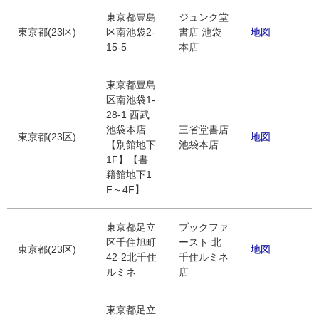
東京都豊島
ジュンク堂
東京都(23区)
区南池袋2-
書店 池袋
地図
15-5
本店
東京都豊島
区南池袋1-
28-1 西武
池袋本店
三省堂書店
東京都(23区)
地図
【別館地下
池袋本店
1F】【書
籍館地下1
F～4F】
東京都足立
ブックファ
区千住旭町
ースト 北
東京都(23区)
地図
42-2北千住
千住ルミネ
ルミネ
店
東京都足立