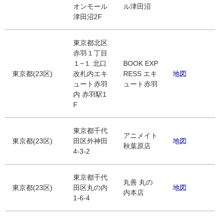
オンモール
ル津田沼
津田沼2F
東京都北区
赤羽１丁目
１−１ 北口
BOOK EXP
東京都(23区)
改札内エキ
RESS エキ
地図
ュート赤羽
ュート赤羽
内 赤羽駅1
F
東京都千代
アニメイト
東京都(23区)
田区外神田
地図
秋葉原店
4-3-2
東京都千代
丸善 丸の
東京都(23区)
田区丸の内
地図
内本店
1-6-4