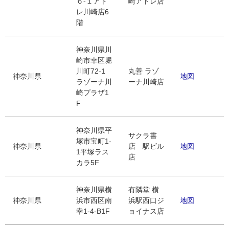
６‐１アト
崎アトレ店
レ川崎店6
階
神奈川県川
崎市幸区堀
川町72-1
丸善 ラゾ
神奈川県
地図
ラゾーナ川
ーナ川崎店
崎プラザ1
F
神奈川県平
サクラ書
塚市宝町1-
神奈川県
店 駅ビル
地図
1平塚ラス
店
カラ5F
神奈川県横
有隣堂 横
神奈川県
浜市西区南
浜駅西口ジ
地図
幸1-4-B1F
ョイナス店