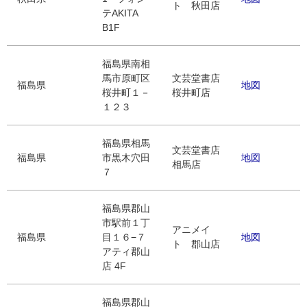
ト 秋田店
テAKITA
B1F
福島県南相
馬市原町区
文芸堂書店
福島県
地図
桜井町１－
桜井町店
１２３
福島県相馬
文芸堂書店
福島県
市黒木穴田
地図
相馬店
７
福島県郡山
市駅前１丁
アニメイ
福島県
目１６−７
地図
ト 郡山店
アティ郡山
店 4F
福島県郡山