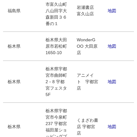
市富久山町
岩瀬書店
福島県
八山田字大
地図
富久山店
森新田３６
番の１
栃木県大田
WonderG
栃木県
原市若松町
OO 大田原
地図
1650-10
店
栃木県宇都
宮市曲師町
アニメイ
栃木県
2－8 宇都
ト 宇都宮
地図
宮フェスタ
店
5F
栃木県宇都
宮市今泉町
くまざわ書
237 宇都宮
栃木県
店 宇都宮
地図
福田屋ショ
店
ッピングプ