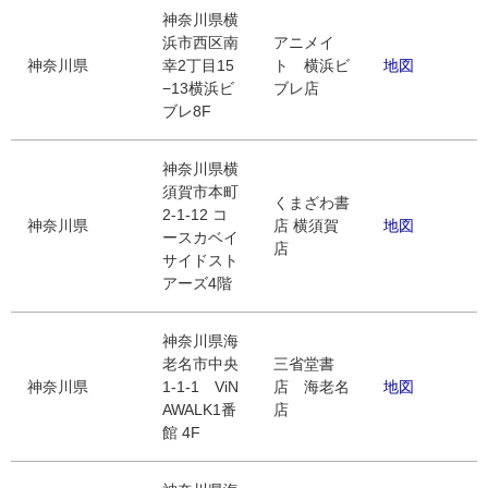
神奈川県横
浜市西区南
アニメイ
神奈川県
幸2丁目15
ト 横浜ビ
地図
−13横浜ビ
ブレ店
ブレ8F
神奈川県横
須賀市本町
くまざわ書
2-1-12 コ
神奈川県
店 横須賀
地図
ースカベイ
店
サイドスト
アーズ4階
神奈川県海
老名市中央
三省堂書
神奈川県
1-1-1 ViN
店 海老名
地図
AWALK1番
店
館 4F