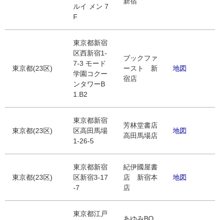
新宿
ルイ メン 7
F
東京都新宿
区西新宿1-
ブックファ
7-3 モード
東京都(23区)
ースト 新
地図
学園コクー
宿店
ンタワーB
1.B2
東京都新宿
芳林堂書店
東京都(23区)
区高田馬場
地図
高田馬場店
1-26-5
東京都新宿
紀伊國屋書
東京都(23区)
区新宿3-17
店 新宿本
地図
-7
店
東京都江戸
あゆみBO