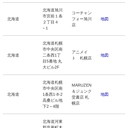
北海道旭川
コーチャン
市宮前１条
北海道
フォー旭川
地図
２丁目４
店
−１
北海道札幌
市中央区南
アニメイ
北海道
二条西1丁
地図
ト 札幌店
目5番地 丸
大ビル2F
北海道札幌
MARUZEN
市中央区南
＆ジュンク
北海道
1条西1-8-2
地図
堂書店 札
高桑ビル地
幌店
下2～4階
北海道河東
郡音更町木