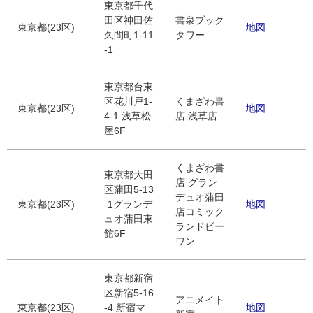
東京都千代
田区神田佐
書泉ブック
東京都(23区)
地図
久間町1-11
タワー
-1
東京都台東
区花川戸1-
くまざわ書
東京都(23区)
地図
4-1 浅草松
店 浅草店
屋6F
くまざわ書
東京都大田
店 グラン
区蒲田5-13
デュオ蒲田
東京都(23区)
-1グランデ
地図
店コミック
ュオ蒲田東
ランドビー
館6F
ワン
東京都新宿
区新宿5-16
アニメイト
東京都(23区)
-4 新宿マ
地図