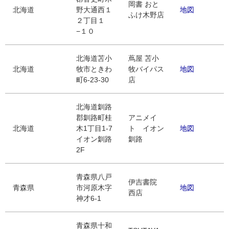
岡書 おと
北海道
野大通西１
地図
ふけ木野店
２丁目１
−１０
北海道苫小
蔦屋 苫小
北海道
牧市ときわ
牧バイパス
地図
町6-23-30
店
北海道釧路
郡釧路町桂
アニメイ
北海道
木1丁目1-7
ト イオン
地図
イオン釧路
釧路
2F
青森県八戸
伊吉書院
青森県
市河原木字
地図
西店
神才6-1
青森県十和