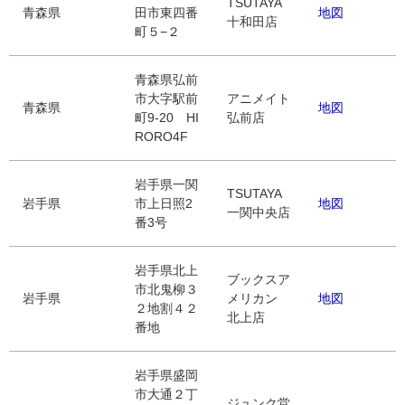
TSUTAYA
青森県
田市東四番
地図
十和田店
町５−２
青森県弘前
市大字駅前
アニメイト
青森県
地図
町9-20 HI
弘前店
RORO4F
岩手県一関
TSUTAYA
岩手県
市上日照2
地図
一関中央店
番3号
岩手県北上
ブックスア
市北鬼柳３
岩手県
メリカン
地図
２地割４２
北上店
番地
岩手県盛岡
市大通２丁
ジュンク堂