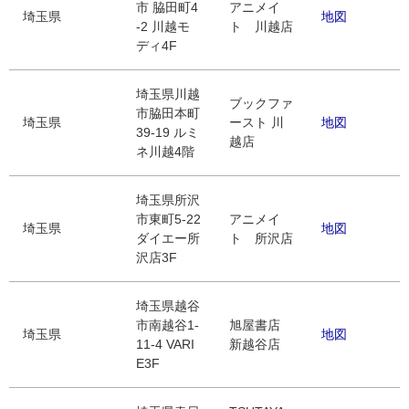
市 脇田町4
アニメイ
埼玉県
地図
-2 川越モ
ト 川越店
ディ4F
埼玉県川越
ブックファ
市脇田本町
埼玉県
ースト 川
地図
39-19 ルミ
越店
ネ川越4階
埼玉県所沢
市東町5-22
アニメイ
埼玉県
地図
ダイエー所
ト 所沢店
沢店3F
埼玉県越谷
市南越谷1-
旭屋書店
埼玉県
地図
11-4 VARI
新越谷店
E3F