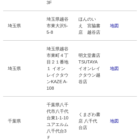
3F
埼玉県越谷
ほんのい
埼玉県
市東大沢5-
え 宮脇書
地図
5-8
店 越谷店
埼玉県越谷
市東町４丁
明文堂書店
目２１番地
TSUTAYA
埼玉県
１ イオン
イオンレイ
地図
レイクタウ
クタウン越
ンKAZE A-
谷店
108
千葉県八千
代市八千代
くまざわ書
台東1-1-10
千葉県
店 八千代
地図
ユアエルム
台店
八千代台3
Ｆ