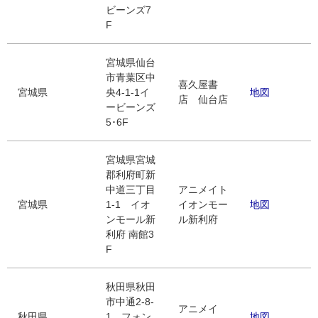
ビーンズ7
F
宮城県仙台
市青葉区中
喜久屋書
宮城県
央4-1-1イ
地図
店 仙台店
ービーンズ
5･6F
宮城県宮城
郡利府町新
中道三丁目
アニメイト
宮城県
1-1 イオ
イオンモー
地図
ンモール新
ル新利府
利府 南館3
F
秋田県秋田
市中通2-8-
アニメイ
秋田県
1 フォン
地図