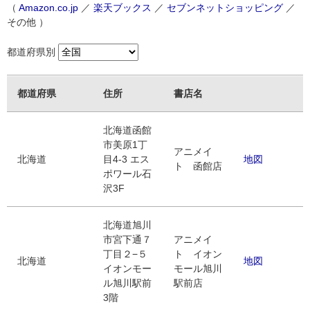
（
Amazon.co.jp
／
楽天ブックス
／
セブンネットショッピング
／
その他 ）
都道府県別
都道府県
住所
書店名
北海道函館
市美原1丁
アニメイ
北海道
目4-3 エス
地図
ト 函館店
ポワール石
沢3F
北海道旭川
市宮下通７
アニメイ
丁目２−５
ト イオン
北海道
地図
イオンモー
モール旭川
ル旭川駅前
駅前店
3階