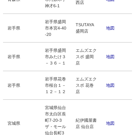
西店
神才6-1
岩手県盛岡
TSUTAYA
岩手県
市本宮4-40
地図
盛岡店
-20
岩手県盛岡
エムズエク
岩手県
市みたけ３
スポ 盛岡
地図
－３６－１
店
岩手県花巻
エムズエク
岩手県
市桜台１－
スポ 花巻
地図
１２－１２
店
宮城県仙台
市太白区長
町7-20-3
紀伊國屋書
宮城県
地図
ザ・モール
店 仙台店
仙台長町3