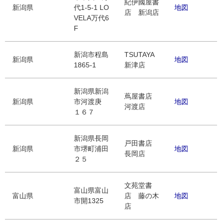
紀伊國屋書
新潟県
代1-5-1 LO
地図
店 新潟店
VELA万代6
F
新潟市程島
TSUTAYA
新潟県
地図
1865-1
新津店
新潟県新潟
蔦屋書店
新潟県
市河渡庚
地図
河渡店
１６７
新潟県長岡
戸田書店
新潟県
市堺町浦田
地図
長岡店
２５
文苑堂書
富山県富山
富山県
店 藤の木
地図
市開1325
店