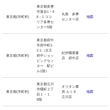
東京都多摩
市落合1－4
丸善 多摩
東京都(市町村)
6－1 ココ
地図
センター店
リア多摩セ
ンター5階
東京都府中
市府中町1-
2-1（京王
紀伊國屋書
東京都(市町村)
府中ショッ
地図
店 府中店
ピングセン
ター 駅ビ
ル1階）
東京都立川
オリオン書
市曙町２丁
東京都(市町村)
房 ルミネ
地図
目１－１
立川店
8階