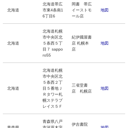
北海道帯広
岡書 帯広
北海道
市東4条南1
イーストモ
地図
6丁目6
ール店
北海道札幌
市中央区北
紀伊國屋書
北海道
５条西５丁
店 札幌本
地図
目７ sappo
店
ro55
北海道札幌
市中央区北
５条西２丁
三省堂書
北海道
目５番地Ｊ
地図
店 札幌店
Ｒタワー札
幌ステラプ
レイス５Ｆ
青森県八戸
伊吉書院
青森県
市河原木字
地図