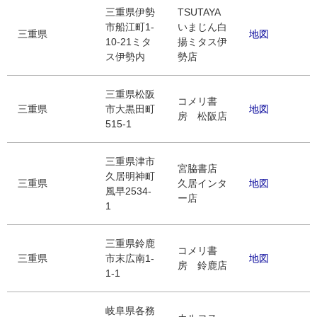
三重県伊勢
TSUTAYA
市船江町1-
いまじん白
三重県
地図
10-21ミタ
揚ミタス伊
ス伊勢内
勢店
三重県松阪
コメリ書
三重県
市大黒田町
地図
房 松阪店
515-1
三重県津市
宮脇書店
久居明神町
三重県
久居インタ
地図
風早2534-
ー店
1
三重県鈴鹿
コメリ書
三重県
市末広南1-
地図
房 鈴鹿店
1-1
岐阜県各務