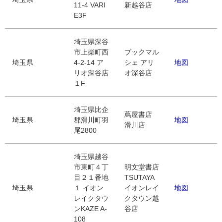
11-4 VARI
新越谷店
E3F
埼玉県深谷
市上柴町西
ブックマル
埼玉県
4-2-14 ア
シェ アリ
地図
リオ深谷店
オ深谷店
１F
埼玉県比企
蔦屋書店
埼玉県
郡滑川町羽
地図
滑川店
尾2800
埼玉県越谷
市東町４丁
明文堂書店
目２１番地
TSUTAYA
埼玉県
１ イオン
イオンレイ
地図
レイクタウ
クタウン越
ンKAZE A-
谷店
108