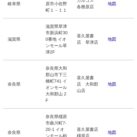
カルコス
岐阜県
原市小佐野
地図
各務原店
町１－１１
滋賀県草津
市新浜町30
喜久屋書
滋賀県
0番地 イオ
地図
店 草津店
ンモール草
津2F
奈良県大和
郡山市下三
喜久屋書
橋町741 イ
奈良県
店 大和郡
地図
オンモール
山店
大和郡山 2
F
奈良県橿原
市曲川町7-
20-1 イオ
喜久屋書店
奈良県
地図
ンモール柏
橿原店