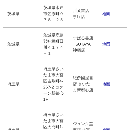
茨城県水戸
川又書店
茨城県
市笠原町９
地図
県庁店
７８－２５
茨城県鹿島
すばる書店
郡神栖町日
茨城県
TSUTAYA
地図
川４１７４
神栖店
－１
埼玉県さい
たま市大宮
紀伊國屋書
区吉敷町4-
埼玉県
店 さいた
地図
267-2 コク
ま新都心店
ーン新都心
1F
埼玉県さい
たま市大宮
ジュンク堂
区大門町1-
埼玉県
書店 大宮
地図