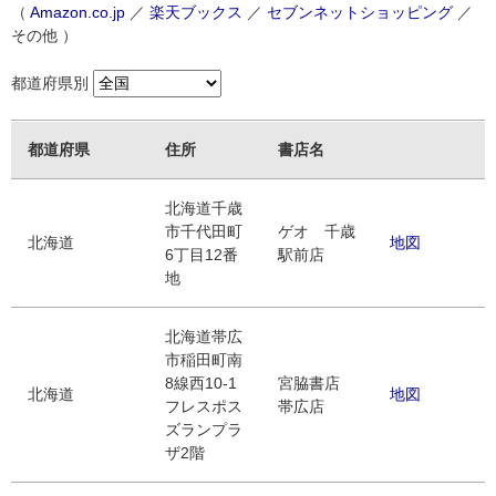
（
Amazon.co.jp
／
楽天ブックス
／
セブンネットショッピング
／
その他 ）
都道府県別
都道府県
住所
書店名
北海道千歳
市千代田町
ゲオ 千歳
北海道
地図
6丁目12番
駅前店
地
北海道帯広
市稲田町南
8線西10-1
宮脇書店
北海道
地図
フレスポス
帯広店
ズランプラ
ザ2階