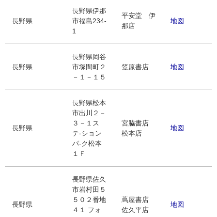
長野県伊那
平安堂 伊
長野県
市福島234-
地図
那店
1
長野県岡谷
長野県
市塚間町２
笠原書店
地図
－１－１５
長野県松本
市出川２－
３－１ス
宮脇書店
長野県
地図
テ-ション
松本店
パ-ク松本
１Ｆ
長野県佐久
市岩村田５
５０２番地
蔦屋書店
長野県
地図
４１ フォ
佐久平店