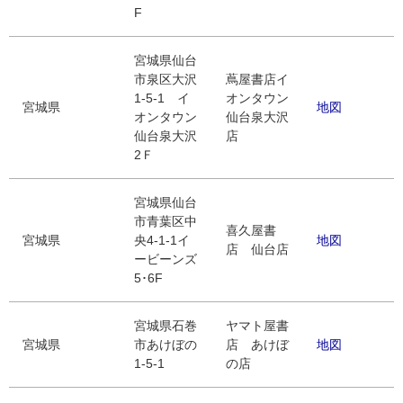
F
宮城県仙台
市泉区大沢
蔦屋書店イ
1-5-1 イ
オンタウン
宮城県
地図
オンタウン
仙台泉大沢
仙台泉大沢
店
2Ｆ
宮城県仙台
市青葉区中
喜久屋書
宮城県
央4-1-1イ
地図
店 仙台店
ービーンズ
5･6F
宮城県石巻
ヤマト屋書
宮城県
市あけぼの
店 あけぼ
地図
1-5-1
の店