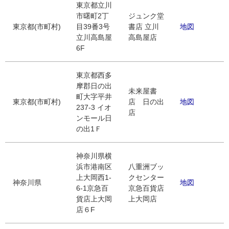
東京都立川
市曙町2丁
ジュンク堂
東京都(市町村)
目39番3号
書店 立川
地図
立川高島屋
高島屋店
6F
東京都西多
摩郡日の出
未来屋書
町大字平井
東京都(市町村)
店 日の出
地図
237-3 イオ
店
ンモール日
の出1Ｆ
神奈川県横
浜市港南区
八重洲ブッ
上大岡西1-
クセンター
神奈川県
地図
6-1京急百
京急百貨店
貨店上大岡
上大岡店
店６F