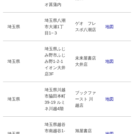
オ菖蒲内
埼玉県八潮
ゲオ フレ
埼玉県
市大瀬1丁
地図
スポ八潮店
目1−３
埼玉県ふじ
み野市ふじ
未来屋書店
埼玉県
み野1-2-1
地図
大井店
イオン大井
店3F
埼玉県川越
ブックファ
市脇田本町
埼玉県
ースト 川
地図
39-19 ルミ
越店
ネ川越4階
埼玉県越谷
市南越谷1-
旭屋書店
埼玉県
地図