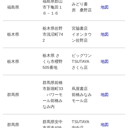
福島県郡山
みどり書
福島県
市下亀田１
地図
房 桑野店
６－１６
栃木県佐野
宮脇書店
栃木県
市浅沼町74
イオンタウ
地図
2
ン佐野店
栃木県 さ
ビッグワン
栃木県
くら市櫻野
TSUTAYA
地図
505番地
さくら店
群馬県前橋
市新堀町33
蔦屋書店
群馬県
パワーモ
前橋みなみ
地図
ール前橋み
モール店
なみ内
群馬県安中
TSUTAYA
群馬県
地図
市原市409
安中店