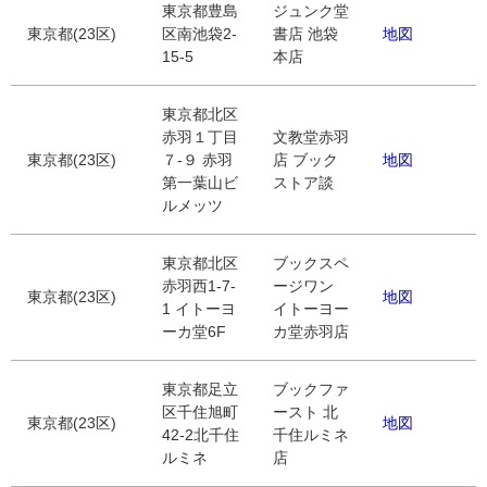
東京都豊島
ジュンク堂
東京都(23区)
区南池袋2-
書店 池袋
地図
15-5
本店
東京都北区
赤羽１丁目
文教堂赤羽
東京都(23区)
７-９ 赤羽
店 ブック
地図
第一葉山ビ
ストア談
ルメッツ
東京都北区
ブックスペ
赤羽西1-7-
ージワン
東京都(23区)
地図
1 イトーヨ
イトーヨー
ーカ堂6F
カ堂赤羽店
東京都足立
ブックファ
区千住旭町
ースト 北
東京都(23区)
地図
42-2北千住
千住ルミネ
ルミネ
店