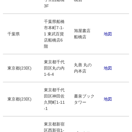
3F
千葉県船橋
市本町7-1-
旭屋書店
千葉県
1 東武百貨
地図
船橋店
店船橋店6
階
東京都千代
丸善 丸の
東京都(23区)
田区丸の内
地図
内本店
1-6-4
東京都千代
田区神田佐
書泉ブック
東京都(23区)
地図
久間町1-11
タワー
-1
東京都新宿
区西新宿1-