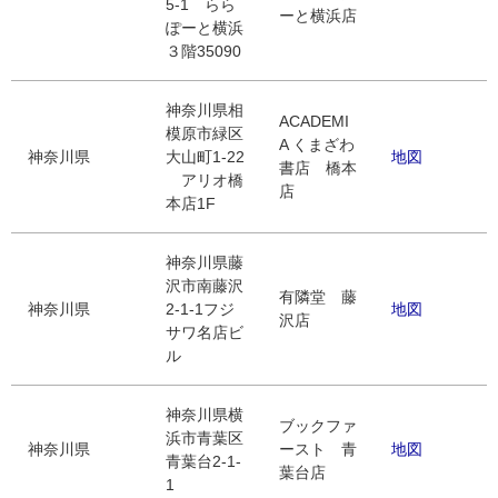
5-1 らら
ーと横浜店
ぽーと横浜
３階35090
神奈川県相
ACADEMI
模原市緑区
A くまざわ
神奈川県
大山町1-22
地図
書店 橋本
アリオ橋
店
本店1F
神奈川県藤
沢市南藤沢
有隣堂 藤
神奈川県
2-1-1フジ
地図
沢店
サワ名店ビ
ル
神奈川県横
ブックファ
浜市青葉区
神奈川県
ースト 青
地図
青葉台2-1-
葉台店
1