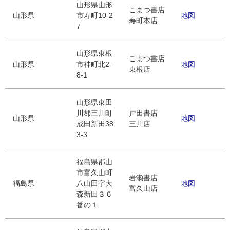
山形県山形
こまつ書店
山形県
市寿町10-2
地図
寿町本店
7
山形県東根
こまつ書店
山形県
市神町北2-
地図
東根店
8-1
山形県東田
川郡三川町
戸田書店
山形県
地図
成田新田38
三川店
3-3
福島県郡山
市富久山町
岩瀬書店
福島県
八山田字大
地図
富久山店
森新田３６
番の１