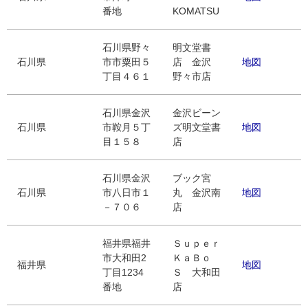
番地
KOMATSU
石川県野々
明文堂書
石川県
市市粟田５
店 金沢
地図
丁目４６１
野々市店
石川県金沢
金沢ビーン
石川県
市鞍月５丁
ズ明文堂書
地図
目１５８
店
石川県金沢
ブック宮
石川県
市八日市１
丸 金沢南
地図
－７０６
店
福井県福井
Ｓｕｐｅｒ
市大和田2
ＫａＢｏ
福井県
地図
丁目1234
Ｓ 大和田
番地
店