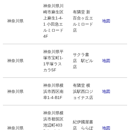
神奈川県川
崎市麻生区
有隣堂 新
上麻生1-4-
百合ヶ丘エ
神奈川県
地図
1 小田急エ
ルミロード
ルミロード
店
4F
神奈川県平
サクラ書
塚市宝町1-
神奈川県
店 駅ビル
地図
1平塚ラス
店
カラ5F
神奈川県横
有隣堂 横
神奈川県
浜市西区南
浜駅西口ジ
地図
幸1-4-B1F
ョイナス店
神奈川県横
浜市都筑区
紀伊國屋書
池辺町403
神奈川県
店 ららぽ
地図