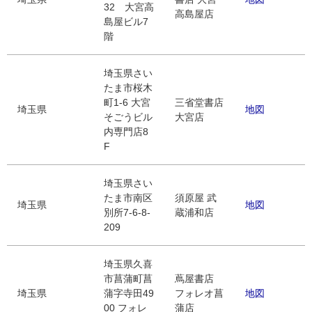
32 大宮高
高島屋店
島屋ビル7
階
埼玉県さい
たま市桜木
町1-6 大宮
三省堂書店
埼玉県
地図
そごうビル
大宮店
内専門店8
F
埼玉県さい
たま市南区
須原屋 武
埼玉県
地図
別所7-6-8-
蔵浦和店
209
埼玉県久喜
市菖蒲町菖
蔦屋書店
埼玉県
蒲字寺田49
フォレオ菖
地図
00 フォレ
蒲店