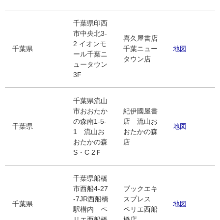
千葉県印西
市中央北3-
喜久屋書店
2 イオンモ
千葉県
千葉ニュー
地図
ール千葉ニ
タウン店
ュータウン
3F
千葉県流山
市おおたか
紀伊國屋書
の森南1-5-
店 流山お
千葉県
地図
1 流山お
おたかの森
おたかの森
店
S・C 2Ｆ
千葉県船橋
市西船4-27
ブックエキ
-7JR西船橋
スプレス
千葉県
地図
駅構内 ペ
ペリエ西船
リエ西船橋
橋店