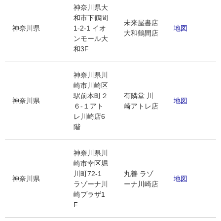
神奈川県大
和市下鶴間
未来屋書店
神奈川県
1-2-1 イオ
地図
大和鶴間店
ンモール大
和3F
神奈川県川
崎市川崎区
駅前本町２
有隣堂 川
神奈川県
地図
６‐１アト
崎アトレ店
レ川崎店6
階
神奈川県川
崎市幸区堀
川町72-1
丸善 ラゾ
神奈川県
地図
ラゾーナ川
ーナ川崎店
崎プラザ1
F