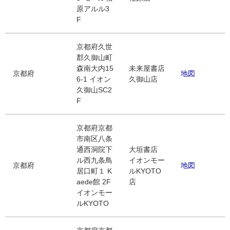
原アルル3
F
京都府久世
郡久御山町
森南大内15
未来屋書店
京都府
地図
6-1 イオン
久御山店
久御山SC2
F
京都府京都
市南区八条
通西洞院下
大垣書店
ル西九条鳥
イオンモー
京都府
地図
居口町１ K
ルKYOTO
aede館 2F
店
イオンモー
ルKYOTO