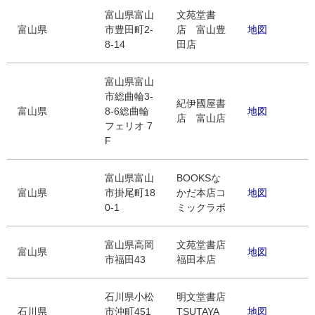
富山県富山
文苑堂書
富山県
市豊田町2-
店 富山豊
地図
8-14
田店
富山県富山
市総曲輪3-
紀伊國屋書
富山県
8-6総曲輪
地図
店 富山店
フェリオ 7
F
富山県富山
BOOKSな
富山県
市掛尾町18
かだ本店コ
地図
0-1
ミックラボ
富山県高岡
文苑堂書店
富山県
地図
市福田43
福田本店
石川県小松
明文堂書店
石川県
市沖町451
TSUTAYA
地図