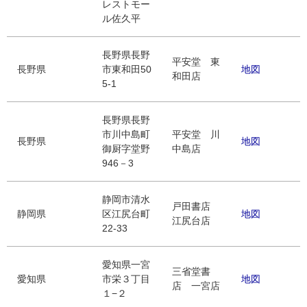
レストモー
ル佐久平
長野県長野
平安堂 東
長野県
市東和田50
地図
和田店
5-1
長野県長野
市川中島町
平安堂 川
長野県
地図
御厨字堂野
中島店
946－3
静岡市清水
戸田書店
静岡県
区江尻台町
地図
江尻台店
22-33
愛知県一宮
三省堂書
愛知県
市栄３丁目
地図
店 一宮店
１−２