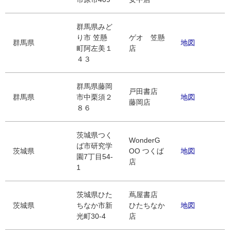
群馬県みど
り市 笠懸
ゲオ 笠懸
群馬県
地図
町阿左美１
店
４３
群馬県藤岡
戸田書店
群馬県
市中栗須２
地図
藤岡店
８６
茨城県つく
WonderG
ば市研究学
茨城県
OO つくば
地図
園7丁目54-
店
1
茨城県ひた
蔦屋書店
茨城県
ちなか市新
ひたちなか
地図
光町30-4
店