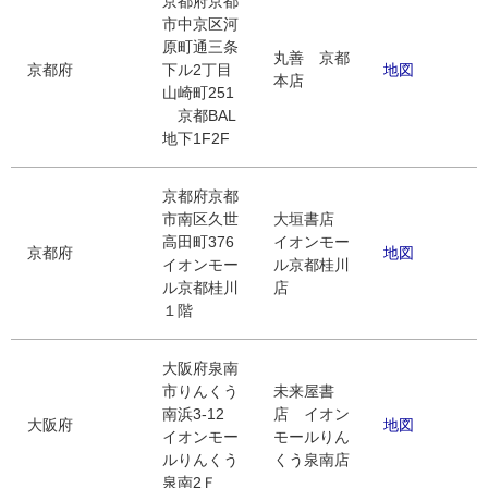
京都府京都
市中京区河
原町通三条
丸善 京都
京都府
下ル2丁目
地図
本店
山崎町251
京都BAL
地下1F2F
京都府京都
市南区久世
大垣書店
高田町376
イオンモー
京都府
地図
イオンモー
ル京都桂川
ル京都桂川
店
１階
大阪府泉南
市りんくう
未来屋書
南浜3-12
店 イオン
大阪府
地図
イオンモー
モールりん
ルりんくう
くう泉南店
泉南2Ｆ