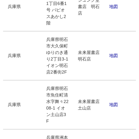
ジュンク堂
1丁目6番1
兵庫県
書店 明石
地図
号 パピオ
店
スあかし2
階
兵庫県明石
市大久保町
ゆりのき通
未来屋書店
兵庫県
地図
り2丁目3-1
明石店
イオン明石
店2番街2F
兵庫県明石
市魚住町清
水字舞々22
未来屋書店
兵庫県
地図
08-1 イオ
土山店
ン土山店3
F
兵庫県洲本