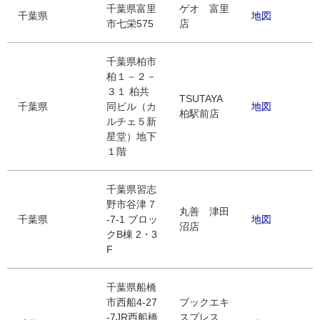
千葉県富里
ゲオ 富里
千葉県
地図
市七栄575
店
千葉県柏市
柏１－２－
３１ 柏共
TSUTAYA
千葉県
同ビル（カ
地図
柏駅前店
ルチェ５新
星堂）地下
１階
千葉県習志
野市谷津 7
丸善 津田
千葉県
-7-1 ブロッ
地図
沼店
クB棟 2・3
F
千葉県船橋
市西船4-27
ブックエキ
-7JR西船橋
スプレス