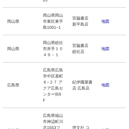
03
岡山県岡山
宮脇書店
岡山県
市東区東平
地図
新平島店
島1001−1
岡山県総社
宮脇書店
岡山県
市井手１０
地図
総社店
４９－１
広島県広島
市中区基町
６−２７ ア
紀伊國屋書
広島県
地図
クア広島セ
店 広島店
ンター街6
F
広島県福山
市神辺町川
北1553フ
啓文社 コ