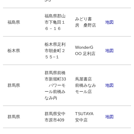
3-3
福島県郡山
みどり書
福島県
市下亀田１
地図
房 桑野店
６－１６
栃木県足利
WonderG
栃木県
市朝倉町２
地図
OO 足利店
５５−１
群馬県前橋
市新堀町33
蔦屋書店
群馬県
パワーモ
前橋みなみ
地図
ール前橋み
モール店
なみ内
群馬県安中
TSUTAYA
群馬県
地図
市原市409
安中店