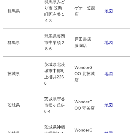
群馬県みど
り市 笠懸
ゲオ 笠懸
群馬県
地図
町阿左美１
店
４３
群馬県藤岡
戸田書店
群馬県
市中栗須２
地図
藤岡店
８６
茨城県北茨
WonderG
城市中郷町
茨城県
OO 北茨城
地図
上櫻井226
店
8
茨城県守谷
WonderG
茨城県
市松ヶ丘6-
地図
OO 守谷店
6-4
茨城県神栖
WonderG