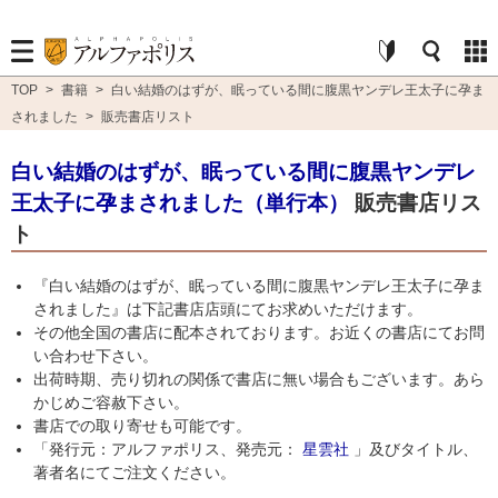
TOP
>
書籍
>
白い結婚のはずが、眠っている間に腹黒ヤンデレ王太子に孕ま
されました
>
販売書店リスト
白い結婚のはずが、眠っている間に腹黒ヤンデレ
王太子に孕まされました（単行本）
販売書店リス
ト
『白い結婚のはずが、眠っている間に腹黒ヤンデレ王太子に孕ま
されました』は下記書店店頭にてお求めいただけます。
その他全国の書店に配本されております。お近くの書店にてお問
い合わせ下さい。
出荷時期、売り切れの関係で書店に無い場合もございます。あら
かじめご容赦下さい。
書店での取り寄せも可能です。
「発行元：アルファポリス、発売元：
星雲社
」及びタイトル、
著者名にてご注文ください。