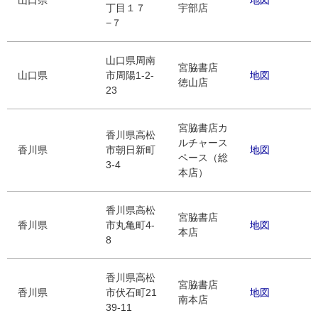
山口県
地図
丁目１７
宇部店
−７
山口県周南
宮脇書店
山口県
市周陽1-2-
地図
徳山店
23
宮脇書店カ
香川県高松
ルチャース
香川県
市朝日新町
地図
ペース（総
3-4
本店）
香川県高松
宮脇書店
香川県
市丸亀町4-
地図
本店
8
香川県高松
宮脇書店
香川県
市伏石町21
地図
南本店
39-11