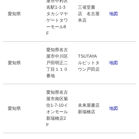
屋市中村区
名駅1-1-3
三省堂書
愛知県
タカシマヤ
店 名古屋
地図
ゲートタワ
本店
ーモール8
F
愛知県名古
屋市中川区
TSUTAYA
愛知県
戸田明正二
ルビットタ
地図
丁目１１０
ウン戸田店
番地
愛知県名古
屋市南区菊
住1-7-10イ
未来屋書店
愛知県
地図
オンモール
新瑞橋店
新瑞橋店2
F