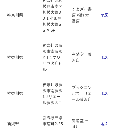
神奈川県相
模原市南区
くまざわ書
相模大野3-
神奈川県
店 相模大
地図
8-1 小田急
野店
相模大野S
S-A-6F
神奈川県藤
沢市南藤沢
有隣堂 藤
神奈川県
2-1-1フジ
地図
沢店
サワ名店ビ
ル
神奈川県藤
ブックコン
沢市南藤沢
神奈川県
パス リエ
地図
1-2リエー
ール藤沢店
ル藤沢３F
新潟県三条
知遊堂 三
新潟県
市荒町2-25
地図
条店