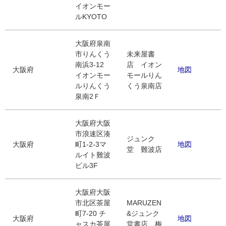
イオンモー
ルKYOTO
大阪府泉南
市りんくう
未来屋書
南浜3-12
店 イオン
大阪府
地図
イオンモー
モールりん
ルりんくう
くう泉南店
泉南2Ｆ
大阪府大阪
市浪速区湊
ジュンク
大阪府
町1-2-3マ
地図
堂 難波店
ルイト難波
ビル3F
大阪府大阪
市北区茶屋
MARUZEN
町7-20 チ
&ジュンク
大阪府
地図
ャスカ茶屋
堂書店 梅