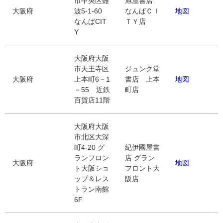
市中央区難
旭屋書店
大阪府
波5-1-60
なんばＣＩ
地図
なんばCIT
ＴＹ店
Y
大阪府大阪
市天王寺区
ジュンク堂
大阪府
上本町6－1
書店 上本
地図
－55 近鉄
町店
百貨店11階
大阪府大阪
市北区大深
町4-20 グ
紀伊國屋書
ランフロン
店 グラン
大阪府
地図
ト大阪ショ
フロント大
ップ＆レス
阪店
トラン南館
6F