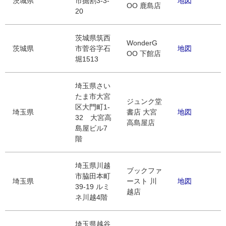
茨城県
市掘割3-3-
地図
OO 鹿島店
20
茨城県筑西
WonderG
茨城県
市菅谷字石
地図
OO 下館店
堀1513
埼玉県さい
たま市大宮
ジュンク堂
区大門町1-
埼玉県
書店 大宮
地図
32 大宮高
高島屋店
島屋ビル7
階
埼玉県川越
ブックファ
市脇田本町
埼玉県
ースト 川
地図
39-19 ルミ
越店
ネ川越4階
埼玉県越谷