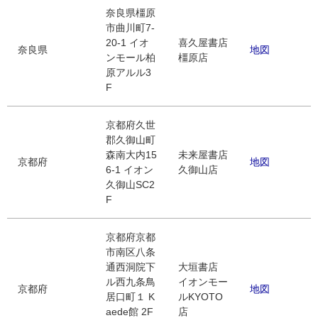
奈良県橿原
市曲川町7-
20-1 イオ
喜久屋書店
奈良県
地図
ンモール柏
橿原店
原アルル3
F
京都府久世
郡久御山町
森南大内15
未来屋書店
京都府
地図
6-1 イオン
久御山店
久御山SC2
F
京都府京都
市南区八条
通西洞院下
大垣書店
ル西九条鳥
イオンモー
京都府
地図
居口町１ K
ルKYOTO
aede館 2F
店