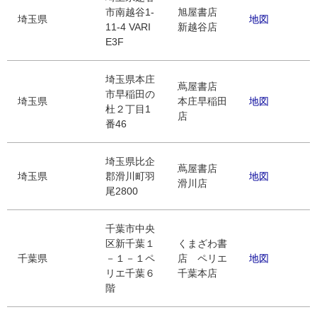
市南越谷1-
旭屋書店
埼玉県
地図
11-4 VARI
新越谷店
E3F
埼玉県本庄
蔦屋書店
市早稲田の
埼玉県
本庄早稲田
地図
杜２丁目1
店
番46
埼玉県比企
蔦屋書店
埼玉県
郡滑川町羽
地図
滑川店
尾2800
千葉市中央
区新千葉１
くまざわ書
千葉県
－１－１ペ
店 ペリエ
地図
リエ千葉６
千葉本店
階