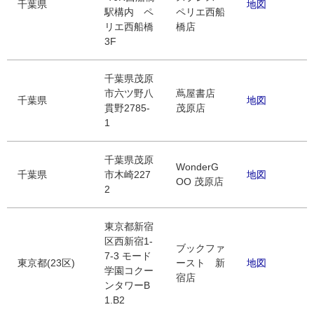
千葉県
地図
駅構内 ペ
ペリエ西船
リエ西船橋
橋店
3F
千葉県茂原
市六ツ野八
蔦屋書店
千葉県
地図
貫野2785-
茂原店
1
千葉県茂原
WonderG
千葉県
市木崎227
地図
OO 茂原店
2
東京都新宿
区西新宿1-
ブックファ
7-3 モード
東京都(23区)
ースト 新
地図
学園コクー
宿店
ンタワーB
1.B2