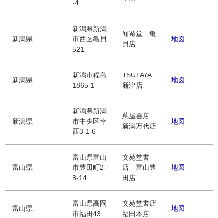
-4
新潟県新潟
知遊堂 亀
新潟県
市西区亀貝
地図
貝店
521
新潟市程島
TSUTAYA
新潟県
地図
1865-1
新津店
新潟県新潟
蔦屋書店
新潟県
市中央区幸
地図
新潟万代店
西3-1-6
富山県富山
文苑堂書
富山県
市豊田町2-
店 富山豊
地図
8-14
田店
富山県高岡
文苑堂書店
富山県
地図
市福田43
福田本店