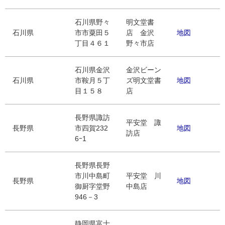
石川県野々
明文堂書
石川県
市市粟田５
店 金沢
地図
丁目４６１
野々市店
石川県金沢
金沢ビーン
石川県
市鞍月５丁
ズ明文堂書
地図
目１５８
店
長野県諏訪
平安堂 諏
長野県
市四賀232
地図
訪店
6ｰ1
長野県長野
市川中島町
平安堂 川
長野県
地図
御厨字堂野
中島店
946－3
静岡県富士