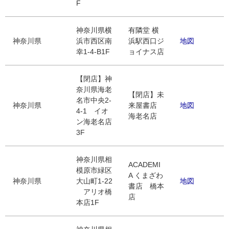
F
神奈川県横
有隣堂 横
神奈川県
浜市西区南
浜駅西口ジ
地図
幸1-4-B1F
ョイナス店
【閉店】神
奈川県海老
【閉店】未
名市中央2-
神奈川県
来屋書店
地図
4-1 イオ
海老名店
ン海老名店
3F
神奈川県相
ACADEMI
模原市緑区
A くまざわ
神奈川県
大山町1-22
地図
書店 橋本
アリオ橋
店
本店1F