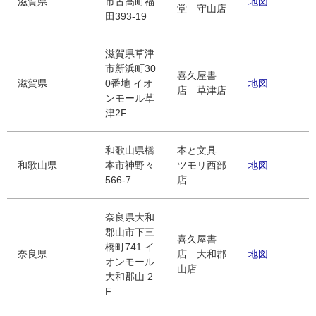
滋賀県
市古高町福
地図
堂 守山店
田393-19
滋賀県草津
市新浜町30
喜久屋書
滋賀県
0番地 イオ
地図
店 草津店
ンモール草
津2F
和歌山県橋
本と文具
和歌山県
本市神野々
ツモリ西部
地図
566-7
店
奈良県大和
郡山市下三
喜久屋書
橋町741 イ
奈良県
店 大和郡
地図
オンモール
山店
大和郡山 2
F