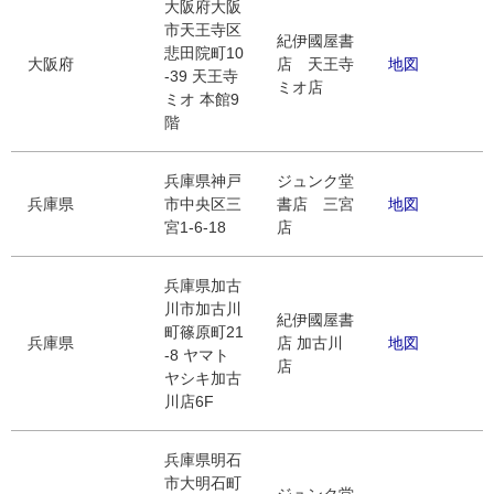
大阪府大阪
市天王寺区
紀伊國屋書
悲田院町10
大阪府
店 天王寺
地図
-39 天王寺
ミオ店
ミオ 本館9
階
兵庫県神戸
ジュンク堂
兵庫県
市中央区三
書店 三宮
地図
宮1-6-18
店
兵庫県加古
川市加古川
紀伊國屋書
町篠原町21
兵庫県
店 加古川
地図
-8 ヤマト
店
ヤシキ加古
川店6F
兵庫県明石
市大明石町