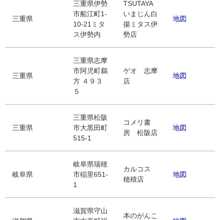
三重県伊勢
TSUTAYA
市船江町1-
いまじん白
三重県
地図
10-21ミタ
揚ミタス伊
ス伊勢内
勢店
三重県志摩
市阿児町鵜
ゲオ 志摩
三重県
地図
方 ４９３
店
５
三重県松阪
コメリ書
三重県
市大黒田町
地図
房 松阪店
515-1
岐阜県瑞穂
カルコス
岐阜県
市稲里651-
地図
穂積店
1
滋賀県守山
本のがんこ