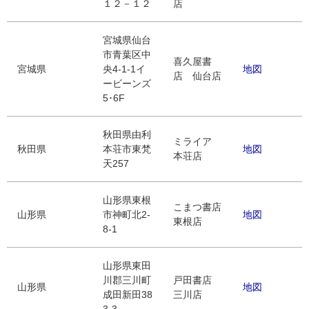
１２－１２
店
宮城県仙台
市青葉区中
喜久屋書
宮城県
央4-1-1イ
地図
店 仙台店
ービーンズ
5･6F
秋田県由利
ミライア
秋田県
本荘市東梵
地図
本荘店
天257
山形県東根
こまつ書店
山形県
市神町北2-
地図
東根店
8-1
山形県東田
川郡三川町
戸田書店
山形県
地図
成田新田38
三川店