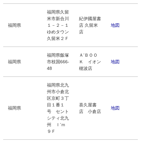
福岡県久留
米市新合川
紀伊國屋書
福岡県
１－２－１
店 久留米
地図
ゆめタウン
店
久留米２Ｆ
福岡県飯塚
Ａ’ＢＯＯ
福岡県
市枝国666-
Ｋ イオン
地図
48
穂波店
福岡県北九
州市小倉北
区京町３丁
目１番１
喜久屋書
福岡県
地図
号 セント
店 小倉店
シティ北九
州 Ｉ’ｍ
９Ｆ