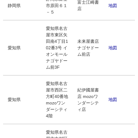
富士江崎書
静岡県
市原田６１
地図
店
－５
愛知県名古
屋市東区矢
田南4丁目1
未来屋書店
愛知県
02番3号 イ
ナゴヤドー
地図
オンモール
ム前店
ナゴヤドー
ム前3F
愛知県名古
屋市西区二
紀伊國屋書
方町40番地
店 mozoワ
愛知県
地図
mozoワン
ンダーシテ
ダーシティ
ィ店
4階
愛知県名古