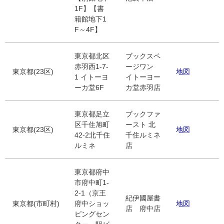
1F】【書
籍館地下1
F～4F】
東京都北区
ブックスペ
赤羽西1-7-
ージワン
東京都(23区)
地図
1 イトーヨ
イトーヨー
ーカ堂6F
カ堂赤羽店
東京都足立
ブックファ
区千住旭町
ースト 北
東京都(23区)
地図
42-2北千住
千住ルミネ
ルミネ
店
東京都府中
市府中町1-
2-1（京王
紀伊國屋書
東京都(市町村)
府中ショッ
地図
店 府中店
ピングセン