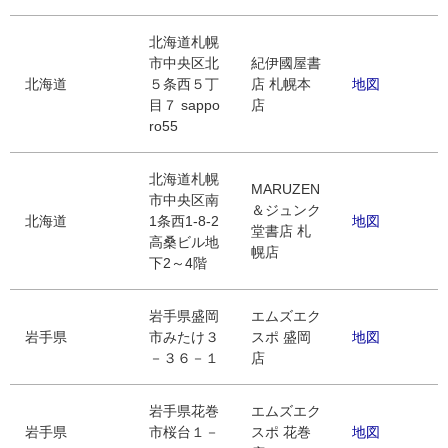
北海道札幌
市中央区北
紀伊國屋書
北海道
５条西５丁
店 札幌本
地図
目７ sappo
店
ro55
北海道札幌
MARUZEN
市中央区南
＆ジュンク
北海道
1条西1-8-2
地図
堂書店 札
高桑ビル地
幌店
下2～4階
岩手県盛岡
エムズエク
岩手県
市みたけ３
スポ 盛岡
地図
－３６－１
店
岩手県花巻
エムズエク
岩手県
市桜台１－
スポ 花巻
地図