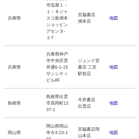
市塩屋１－
１－８ジャ
宮脇書店
兵庫県
スコ新洲本
地図
洲本店
ショッピン
グセンタ-
２Ｆ
兵庫県神戸
市中央区雲
ジュンク堂
兵庫県
井通6-1-15
書店 三宮
地図
サンシティ
駅前店
ビル8F
島根県出雲
今井書店
島根県
市高岡町12
地図
出雲店
37-1
岡山県岡山
宮脇書店岡
岡山県
市今3-23-1
地図
山本店