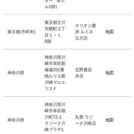
ター 駅ビ
ル1階）
東京都立川
オリオン書
市曙町２丁
東京都(市町村)
房 ルミネ
地図
目１－１
立川店
8階
神奈川県川
崎市幸区新
塚越201番
北野書店
神奈川県
地図
地ルリエ新
本店
川崎マルエ
ツ２Ｆ
神奈川県川
崎市幸区堀
川町72-1
丸善 ラゾ
神奈川県
地図
ラゾーナ川
ーナ川崎店
崎プラザ1