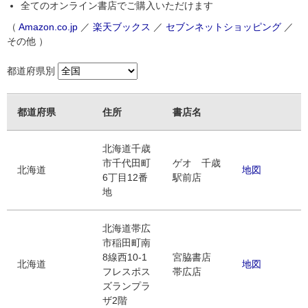
全てのオンライン書店でご購入いただけます
（
Amazon.co.jp
／
楽天ブックス
／
セブンネットショッピング
／
その他 ）
都道府県別
都道府県
住所
書店名
北海道千歳
市千代田町
ゲオ 千歳
北海道
地図
6丁目12番
駅前店
地
北海道帯広
市稲田町南
8線西10-1
宮脇書店
北海道
地図
フレスポス
帯広店
ズランプラ
ザ2階