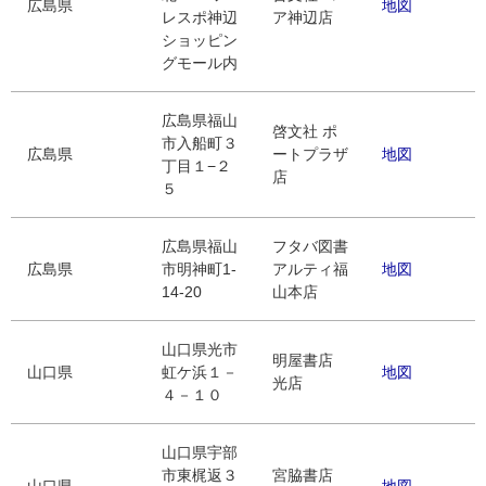
広島県
地図
レスポ神辺
ア神辺店
ショッピン
グモール内
広島県福山
啓文社 ポ
市入船町３
広島県
ートプラザ
地図
丁目１−２
店
５
広島県福山
フタバ図書
広島県
市明神町1-
アルティ福
地図
14-20
山本店
山口県光市
明屋書店
山口県
虹ケ浜１－
地図
光店
４－１０
山口県宇部
市東梶返３
宮脇書店