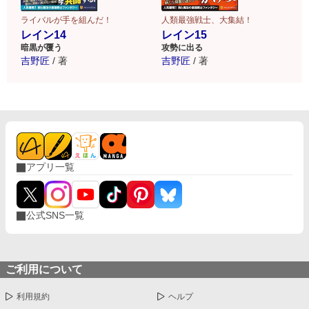
ライバルが手を組んだ！
人類最強戦士、大集結！
レイン14
レイン15
暗黒が覆う
攻勢に出る
吉野匠
/
著
吉野匠
/
著
アプリ一覧
公式SNS一覧
ご利用について
利用規約
ヘルプ