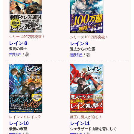
シリーズ90万部突破！
シリーズ100万部突破！
レイン８
レイン９
孤高の戦士
過去からの亡霊
吉野匠
/
著
吉野匠
/
著
レインＶＳレイン!?
姫王に魔人が迫る！
レイン10
レイン11
最後の希望
シェラザード山脈を背にして