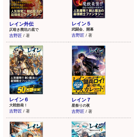
レイン５
レイン外伝
武闘会、開幕
仄暗き廃坑の底で
吉野匠
/
著
吉野匠
/
著
レイン６
レイン７
大戦勃発！
星祭りの夜
吉野匠
/
著
吉野匠
/
著