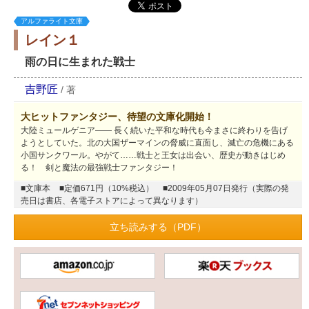
アルファライト文庫
レイン１
雨の日に生まれた戦士
吉野匠
/
著
大ヒットファンタジー、待望の文庫化開始！
大陸ミュールゲニア―― 長く続いた平和な時代も今まさに終わりを告げ
ようとしていた。北の大国ザーマインの脅威に直面し、滅亡の危機にある
小国サンクワール。やがて……戦士と王女は出会い、歴史が動きはじめ
る！ 剣と魔法の最強戦士ファンタジー！
■文庫本
■定価671円（10%税込）
■2009年05月07日発行（実際の発
売日は書店、各電子ストアによって異なります）
立ち読みする（PDF）