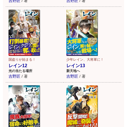
吉野匠
/
著
吉野匠
/
著
少年レイン、大将軍に！
国盗りが始まる！
レイン13
レイン12
新天地へ
光の当たる場所
吉野匠
/
著
吉野匠
/
著