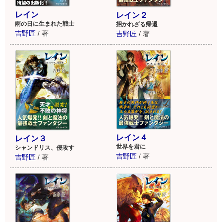
レイン
レイン２
雨の日に生まれた戦士
招かれざる帰還
吉野匠
/
著
吉野匠
/
著
登場人物表
レイン４
レイン３
世界を君に
シャンドリス、侵攻す
吉野匠
/
著
吉野匠
/
著