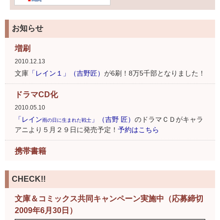
お知らせ
増刷
2010.12.13
文庫
「レイン１」（吉野匠）
が6刷！8万5千部となりました！
ドラマCD化
2010.05.10
「レイン
」（吉野 匠）
のドラマＣＤがキャラ
雨の日に生まれた戦士
アニより５月２９日に発売予定！
予約はこちら
携帯書籍
2009.11.19
シリーズ70万部突破！「レイン」（吉野匠）が携帯電子書籍
CHECK!!
にて発売開始！
文庫＆コミックス共同キャンペーン実施中（応募締切
2009年6月30日）