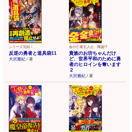
シリーズ完結！
金の亡者主人公、降誕!?
反逆の勇者と道具袋11
貴族のお坊ちゃんだけ
ど、世界平和のために勇
大沢雅紀
/
著
者のヒロインを奪います
２
大沢雅紀
/
著