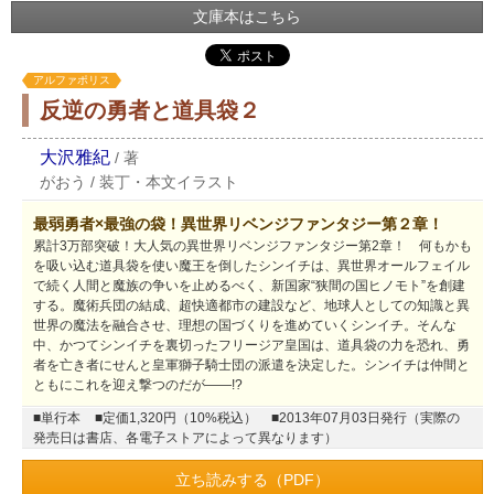
文庫本はこちら
アルファポリス
反逆の勇者と道具袋２
大沢雅紀
/
著
がおう
/
装丁・本文イラスト
最弱勇者×最強の袋！異世界リベンジファンタジー第２章！
累計3万部突破！大人気の異世界リベンジファンタジー第2章！ 何もかも
を吸い込む道具袋を使い魔王を倒したシンイチは、異世界オールフェイル
で続く人間と魔族の争いを止めるべく、新国家“狭間の国ヒノモト”を創建
する。魔術兵団の結成、超快適都市の建設など、地球人としての知識と異
世界の魔法を融合させ、理想の国づくりを進めていくシンイチ。そんな
中、かつてシンイチを裏切ったフリージア皇国は、道具袋の力を恐れ、勇
者を亡き者にせんと皇軍獅子騎士団の派遣を決定した。シンイチは仲間と
ともにこれを迎え撃つのだが――!?
■単行本
■定価1,320円（10%税込）
■2013年07月03日発行（実際の
発売日は書店、各電子ストアによって異なります）
立ち読みする（PDF）