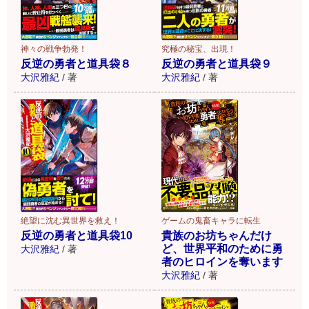
神々の戦争勃発！
究極の秘宝、出現！
反逆の勇者と道具袋８
反逆の勇者と道具袋９
大沢雅紀
/
著
大沢雅紀
/
著
絶望に沈む異世界を救え！
ゲームの鬼畜キャラに転生
反逆の勇者と道具袋10
貴族のお坊ちゃんだけ
ど、世界平和のために勇
大沢雅紀
/
著
者のヒロインを奪います
大沢雅紀
/
著