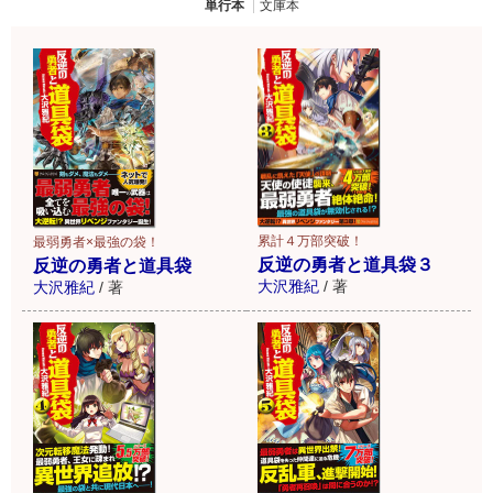
単行本
文庫本
累計４万部突破！
最弱勇者×最強の袋！
反逆の勇者と道具袋３
反逆の勇者と道具袋
大沢雅紀
/
著
大沢雅紀
/
著