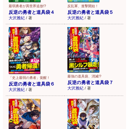
最弱勇者が異世界追放!?
反乱軍、進撃開始！
反逆の勇者と道具袋４
反逆の勇者と道具袋５
大沢雅紀
/
著
大沢雅紀
/
著
最強の道具袋、消滅!?
「史上最弱の勇者」覚醒！
反逆の勇者と道具袋７
反逆の勇者と道具袋６
大沢雅紀
/
著
大沢雅紀
/
著