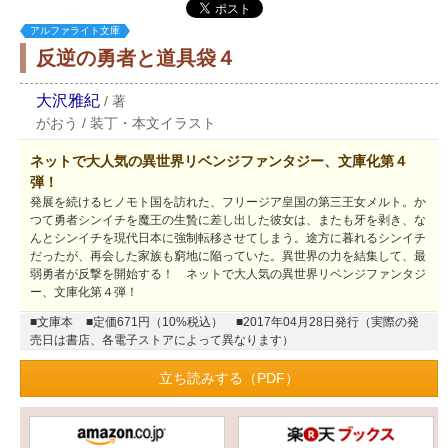
アルファライト文庫
反逆の勇者と道具袋４
大沢雅紀
/
著
がおう
/
装丁・本文イラスト
ネットで大人気の異世界リベンジファンタジー、文庫化第４
弾！
発展を続けるヒノモト国を訪れた、フリージア皇国の第三王女メルト。か
つて勇者シンイチを魔王の生贄に差し出した彼女は、またも牙を剥き、な
んとシンイチを現代日本に強制転移させてしまう。途方に暮れるシンイチ
だったが、再会した家族も窮地に陥っていた。異世界の力を結集して、最
弱勇者が反撃を開始する！ ネットで大人気の異世界リベンジファンタジ
ー、文庫化第４弾！
■文庫本
■定価671円（10%税込）
■2017年04月28日発行（実際の発
売日は書店、各電子ストアによって異なります）
立ち読みする（PDF）