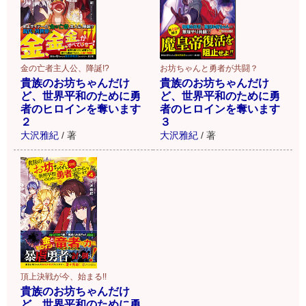
金の亡者主人公、降誕!?
お坊ちゃんと勇者が共闘？
貴族のお坊ちゃんだけ
貴族のお坊ちゃんだけ
ど、世界平和のために勇
ど、世界平和のために勇
者のヒロインを奪います
者のヒロインを奪います
２
３
大沢雅紀
/
著
大沢雅紀
/
著
頂上決戦が今、始まる!!
貴族のお坊ちゃんだけ
ど、世界平和のために勇