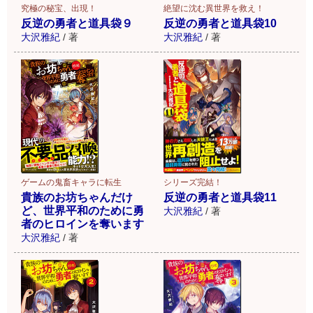
究極の秘宝、出現！
絶望に沈む異世界を救え！
反逆の勇者と道具袋９
反逆の勇者と道具袋10
大沢雅紀
/
著
大沢雅紀
/
著
ゲームの鬼畜キャラに転生
シリーズ完結！
貴族のお坊ちゃんだけ
反逆の勇者と道具袋11
ど、世界平和のために勇
大沢雅紀
/
著
者のヒロインを奪います
大沢雅紀
/
著