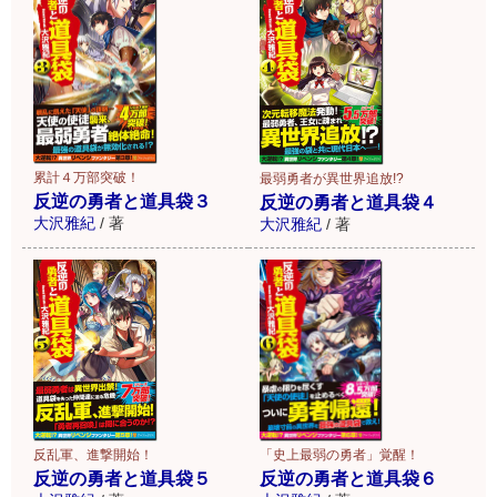
累計４万部突破！
最弱勇者が異世界追放!?
反逆の勇者と道具袋３
反逆の勇者と道具袋４
大沢雅紀
/
著
大沢雅紀
/
著
反乱軍、進撃開始！
「史上最弱の勇者」覚醒！
反逆の勇者と道具袋５
反逆の勇者と道具袋６