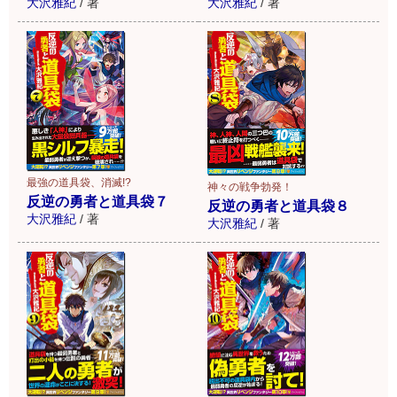
大沢雅紀
/
著
大沢雅紀
/
著
最強の道具袋、消滅!?
神々の戦争勃発！
反逆の勇者と道具袋７
反逆の勇者と道具袋８
大沢雅紀
/
著
大沢雅紀
/
著