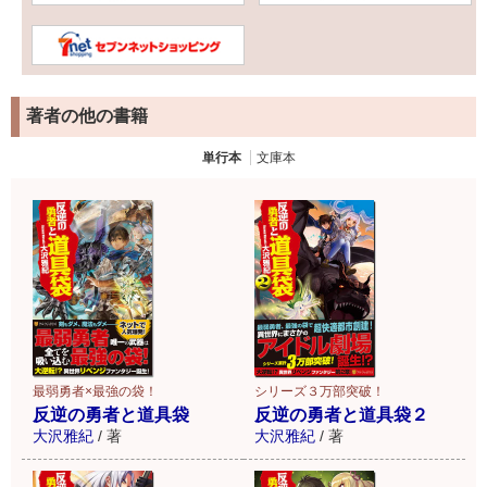
著者の他の書籍
単行本
文庫本
最弱勇者×最強の袋！
シリーズ３万部突破！
反逆の勇者と道具袋
反逆の勇者と道具袋２
大沢雅紀
/
著
大沢雅紀
/
著