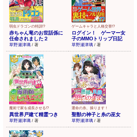
弱虫ドラゴンの特訓!?
ゲームキャラと人格交替!?
赤ちゃん竜のお世話係に
ログイン！ ゲーマー女
任命されました２
子のMMOトリップ日記
草野瀬津璃
/
著
草野瀬津璃
/
著
魔術で家を成長させる!?
運命の糸、操ります！
異世界戸建て精霊つき
聖獣の神子と糸の巫女
草野瀬津璃
/
著
草野瀬津璃
/
著