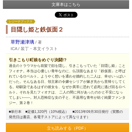
文庫本はこちら
レジーナブックス
目隠し姫と鉄仮面２
草野瀬津璃
/
著
ICA
/
装丁・本文イラスト
引きこもり町娘をめぐり決闘!?
過去のトラウマから前髪で顔を隠し、引きこもっていた「目隠し姫」こと
フィオナ。本当は心優しい青年なのに、仏頂面なあまり「鉄仮面」と呼ば
れているロベルト。ようやく想いを通わせ婚約した二人は、幸せいっぱい
だった。そんなある日、領主家の令嬢セシリアが嫁ぎ先から里帰りしてく
る。幼馴染であるはずの彼女を、なぜか異常に恐れて必死に逃げ回るロベ
ルト。それを見たフィオナは、 二人の間に何があったのかと不安になっ
てしまい――。対人恐怖症な女の子と、不器用な青年が紡ぐ純愛ファンタ
ジー、第２巻！
■単行本
■定価1,320円（10%税込）
■2013年09月30日発行（実際の
発売日は書店、各電子ストアによって異なります）
立ち読みする（PDF）