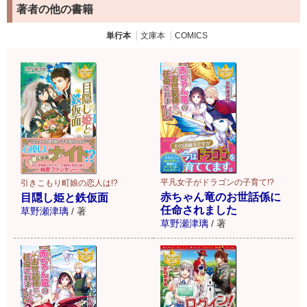
著者の他の書籍
単行本
文庫本
COMICS
平凡女子がドラゴンの子育て!?
引きこもり町娘の恋人は!?
赤ちゃん竜のお世話係に
目隠し姫と鉄仮面
任命されました
草野瀬津璃
/
著
草野瀬津璃
/
著