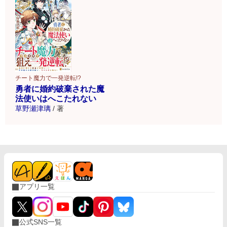
チート魔力で一発逆転!?
勇者に婚約破棄された魔
法使いはへこたれない
草野瀬津璃
/
著
アプリ一覧
公式SNS一覧