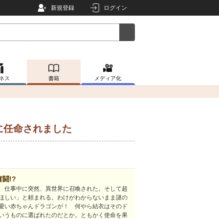
新規登録
ログイン
ネス
書籍
メディア化
に任命されました
闘!?
、仕事中に突然、異世界に召喚された。そして超
ほしい」と頼まれる。わけがわからないまま謎の
愛い赤ちゃんドラゴンが！ 何やら結衣はそのド
いうものに選ばれたのだとか。ともかく使命を果