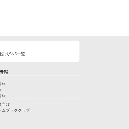
公式SNS一覧
情報
情報
報
情報
様向け
ームブッククラブ