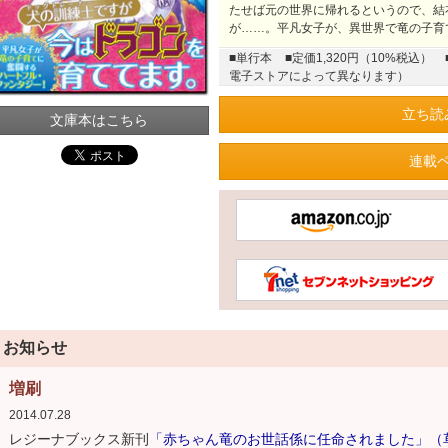
たせば元の世界に帰れるというので、結
が……。平凡女子が、異世界で竜の子育
■単行本
■定価1,320円（10%税込）
電子ストアによって異なります）
立ち読
文庫本はこちら
連載
お知らせ
増刷
2014.07.28
レジーナブックス新刊
「赤ちゃん竜のお世話係に任命されました」（