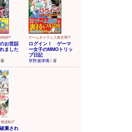
特訓!?
ゲームキャラと人格交替!?
のお世話
ログイン！ ゲーマ
れました
ー女子のMMOトリッ
プ日記
著
草野瀬津璃
/
著
発逆転!?
破棄され