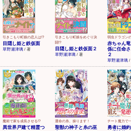
引きこもり町娘の恋人は!?
引きこもり町娘をめぐり決
弱虫ドラゴンの
闘!?
目隠し姫と鉄仮面
赤ちゃん竜
目隠し姫と鉄仮面２
係に任命さ
草野瀬津璃
/
著
草野瀬津璃
/
著
２
草野瀬津璃
/
魔術で家を成長させる!?
運命の糸、操ります！
チート魔力で一
異世界戸建て精霊つ
聖獣の神子と糸の巫
勇者に婚約