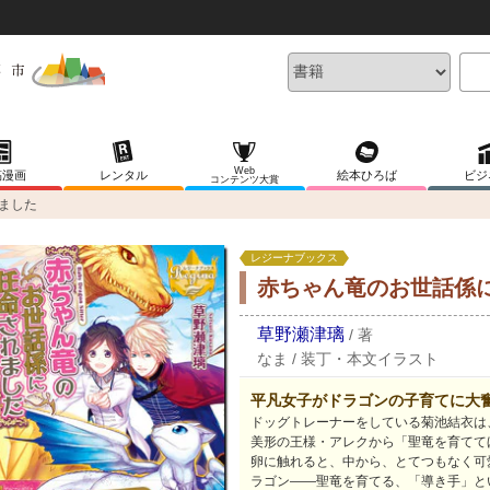
Web
稿漫画
レンタル
絵本ひろば
ビジ
コンテンツ大賞
ました
レジーナブックス
赤ちゃん竜のお世話係
草野瀬津璃
/
著
なま
/
装丁・本文イラスト
平凡女子がドラゴンの子育てに大奮
ドッグトレーナーをしている菊池結衣は
美形の王様・アレクから「聖竜を育てて
卵に触れると、中から、とてつもなく可
ラゴン――聖竜を育てる、「導き手」と