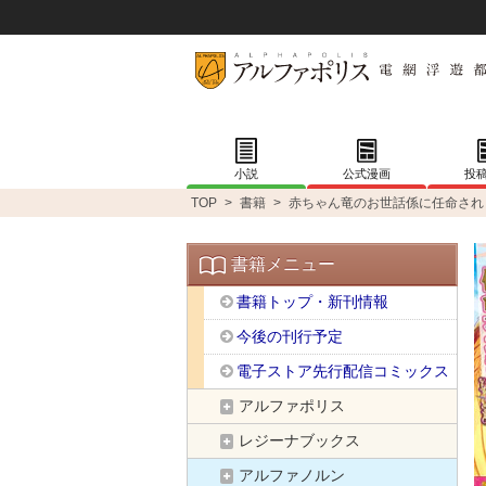
小説
公式漫画
投
TOP
>
書籍
>
赤ちゃん竜のお世話係に任命され
書籍メニュー
書籍トップ・新刊情報
今後の刊行予定
電子ストア先行配信コミックス
アルファポリス
レジーナブックス
アルファノルン