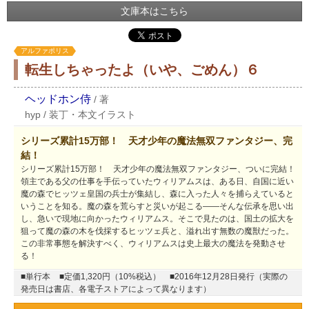
文庫本はこちら
アルファポリス
転生しちゃったよ（いや、ごめん）６
ヘッドホン侍
/
著
hyp
/
装丁・本文イラスト
シリーズ累計15万部！ 天才少年の魔法無双ファンタジー、完
結！
シリーズ累計15万部！ 天才少年の魔法無双ファンタジー、ついに完結！
領主である父の仕事を手伝っていたウィリアムスは、ある日、自国に近い
魔の森でヒッツェ皇国の兵士が集結し、森に入った人々を捕らえていると
いうことを知る。魔の森を荒らすと災いが起こる――そんな伝承を思い出
し、急いで現地に向かったウィリアムス。そこで見たのは、国土の拡大を
狙って魔の森の木を伐採するヒッツェ兵と、溢れ出す無数の魔獣だった。
この非常事態を解決すべく、ウィリアムスは史上最大の魔法を発動させ
る！
■単行本
■定価1,320円（10%税込）
■2016年12月28日発行（実際の
発売日は書店、各電子ストアによって異なります）