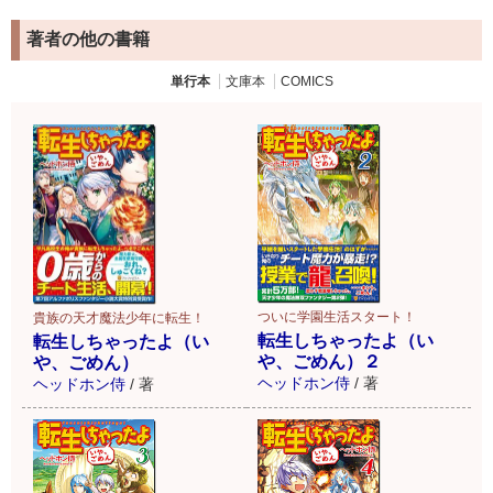
著者の他の書籍
単行本
文庫本
COMICS
ついに学園生活スタート！
貴族の天才魔法少年に転生！
転生しちゃったよ（い
転生しちゃったよ（い
や、ごめん）２
や、ごめん）
ヘッドホン侍
/
著
ヘッドホン侍
/
著