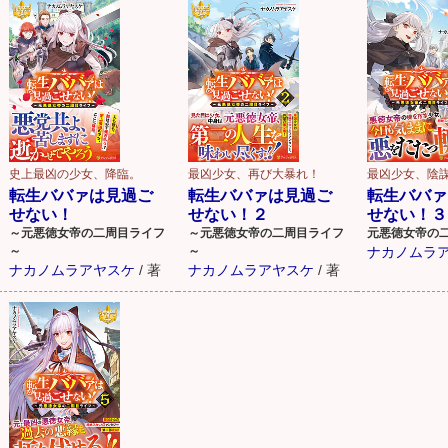
史上最凶の少女、降臨。
最凶少女、再び大暴れ！
最凶少女、陰謀
転生ババァは見過ご
転生ババァは見過ご
転生ババァ
せない！
せない！２
せない！３
～元悪徳女帝の二周目ライフ
～元悪徳女帝の二周目ライフ
元悪徳女帝の
～
～
ナカノムラ
ナカノムラアヤスケ
/
著
ナカノムラアヤスケ
/
著