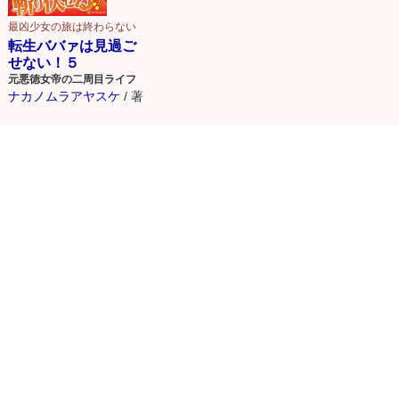
最凶少女の旅は終わらない
転生ババァは見過ご
せない！５
元悪徳女帝の二周目ライフ
ナカノムラアヤスケ
/
著