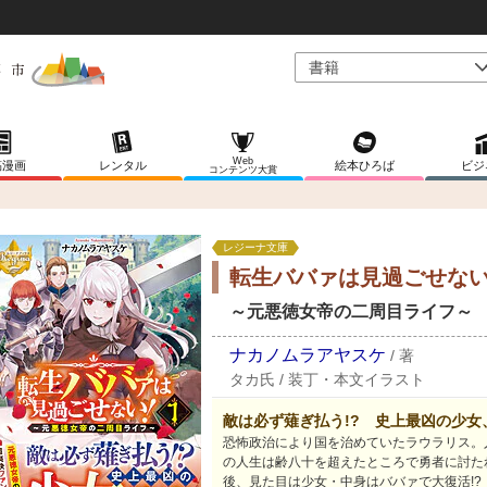
Web
稿漫画
レンタル
絵本ひろば
ビジ
コンテンツ大賞
レジーナ文庫
転生ババァは見過ごせな
～元悪徳女帝の二周目ライフ～
ナカノムラアヤスケ
/
著
タカ氏
/
装丁・本文イラスト
敵は必ず薙ぎ払う!? 史上最凶の少女
恐怖政治により国を治めていたラウラリス。
の人生は齢八十を超えたところで勇者に討た
後、見た目は少女・中身はババァで大復活!