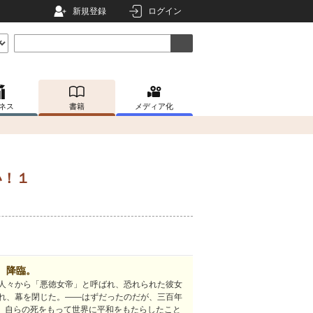
新規登録
ログイン
ネス
書籍
メディア化
い！１
、降臨。
人々から「悪徳女帝」と呼ばれ、恐れられた彼女
れ、幕を閉じた。――はずだったのだが、三百年
? 自らの死をもって世界に平和をもたらしたこと