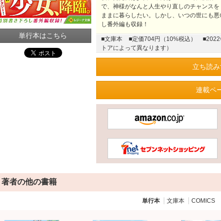
で、神様がなんと人生やり直しのチャンスを
ままに暮らしたい。しかし、いつの世にも
し番外編も収録！
単行本はこちら
■文庫本
■定価704円（10%税込）
■20
トアによって異なります）
立ち読み
連載ペ
著者の他の書籍
単行本
文庫本
COMICS