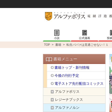
小説
公式漫画
投
TOP
>
書籍
>
転生ババァは見過ごせない！１
書籍メニュー
書籍トップ・新刊情報
今後の刊行予定
電子ストア先行配信コミックス
アルファポリス
レジーナブックス
アルファノルン