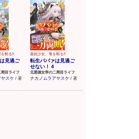
最凶少女、竜を斬る!!
を斬る!!
転生ババァは見過ご
は見過ご
せない！４
元悪徳女帝の二周目ライフ
二周目ライフ
ナカノムラアヤスケ
/
著
アヤスケ
/
著