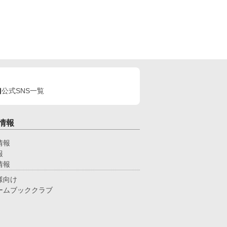
公式SNS一覧
情報
情報
報
情報
様向け
ームブッククラブ