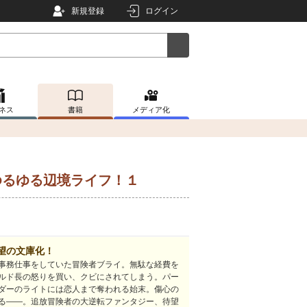
新規登録
ログイン
ネス
書籍
メディア化
ゆるゆる辺境ライフ！１
望の文庫化！
事務仕事をしていた冒険者ブライ。無駄な経費を
ルド長の怒りを買い、クビにされてしまう。パー
ダーのライトには恋人まで奪われる始末。傷心の
る――。追放冒険者の大逆転ファンタジー、待望