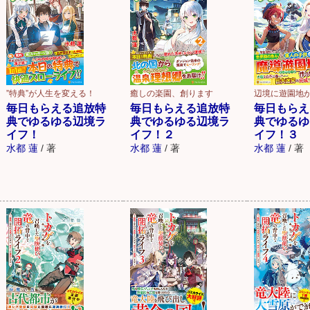
”特典”が人生を変える！
癒しの楽園、創ります
辺境に遊園地
毎日もらえる追放特
毎日もらえる追放特
毎日もらえ
典でゆるゆる辺境ラ
典でゆるゆる辺境ラ
典でゆるゆ
イフ！
イフ！２
イフ！３
水都 蓮
/
著
水都 蓮
/
著
水都 蓮
/
著