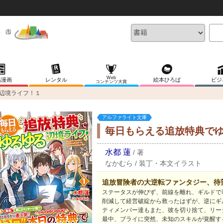
Web
稿漫画
レンタル
絵本ひろば
ビジ
コンテンツ大賞
辺境ライフ！１
アルファライト文庫
毎日もらえる追放特典で
水都 蓮
/
著
なかむら
/
装丁・本文イラスト
追放冒険者の大逆転ファンタジー、待
ステータスが伸びず、前線を離れ、ギルドで
削減して経営破綻から救ったはずが、逆にギ
ティメンバー達もまた、彼を切り捨て、リー
最中、ブライに突然、未知のスキルが覚醒す