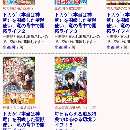
竜大陸に海が誕生!?
鬼の国を電撃訪問！
前人未踏の雪
トカゲ（本当は神
トカゲ（本当は神
トカゲ（本
竜）を召喚した聖獣
竜）を召喚した聖獣
竜）を召喚
使い、竜の背中で開
使い、竜の背中で開
使い、竜の
拓ライフ２
拓ライフ３
拓ライフ４
～無能と言われ追放されたの
～無能と言われ追放されたの
～無能と言わ
で、空の上に建国します～
で、空の上に建国します～
で、空の上に
水都 蓮
/
著
水都 蓮
/
著
水都 蓮
/
著
神竜と共に最終決戦へ！
追放特典の謎が明らかに!?
トカゲ（本当は神
毎日もらえる追放特
竜）を召喚した聖獣
典でゆるゆる辺境ラ
使い、竜の背中で開
イフ！５