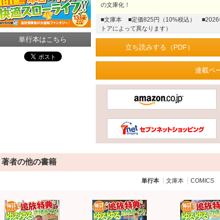
の文庫化！
■文庫本
■定価825円（10%税込）
■20
トアによって異なります）
単行本はこちら
立ち読みする（PDF）
連載ペ
著者の他の書籍
単行本
文庫本
COMICS