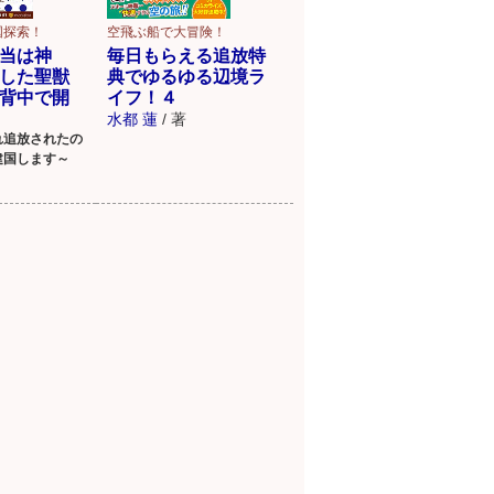
国探索！
空飛ぶ船で大冒険！
当は神
毎日もらえる追放特
した聖獣
典でゆるゆる辺境ラ
背中で開
イフ！４
水都 蓮
/
著
れ追放されたの
建国します～