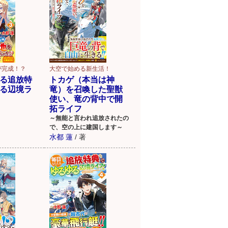
が完成！？
大空で始める新生活！
る追放特
トカゲ（本当は神
る辺境ラ
竜）を召喚した聖獣
使い、竜の背中で開
拓ライフ
～無能と言われ追放されたの
で、空の上に建国します～
水都 蓮
/
著