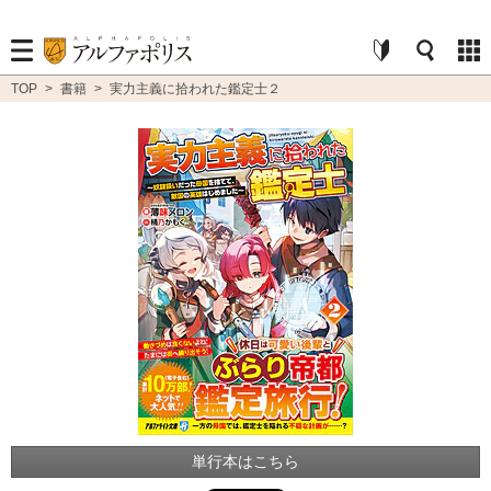
TOP
>
書籍
>
実力主義に拾われた鑑定士２
単行本はこちら