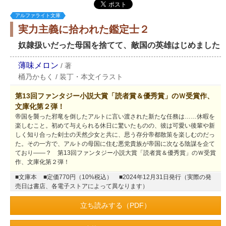
アルファライト文庫
実力主義に拾われた鑑定士２
奴隷扱いだった母国を捨てて、敵国の英雄はじめました
薄味メロン
/
著
桶乃かもく
/
装丁・本文イラスト
第13回ファンタジー小説大賞「読者賞＆優秀賞」のＷ受賞作、
文庫化第２弾！
帝国を襲った邪竜を倒したアルトに言い渡された新たな任務は……休暇を
楽しむこと。初めて与えられる休日に驚いたものの、彼は可愛い後輩や新
しく知り合った剣士の天然少女と共に、思う存分帝都散策を楽しむのだっ
た。その一方で、アルトの母国に住む悪党貴族が帝国に次なる陰謀を企て
ており――？ 第13回ファンタジー小説大賞「読者賞＆優秀賞」のＷ受賞
作、文庫化第２弾！
■文庫本
■定価770円（10%税込）
■2024年12月31日発行（実際の発
売日は書店、各電子ストアによって異なります）
立ち読みする（PDF）