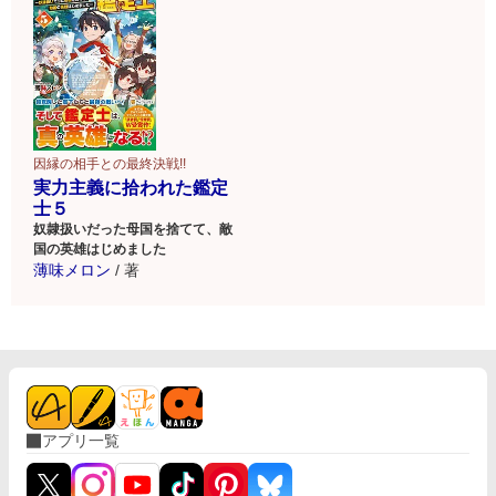
因縁の相手との最終決戦!!
実力主義に拾われた鑑定
士５
奴隷扱いだった母国を捨てて、敵
国の英雄はじめました
薄味メロン
/
著
アプリ一覧