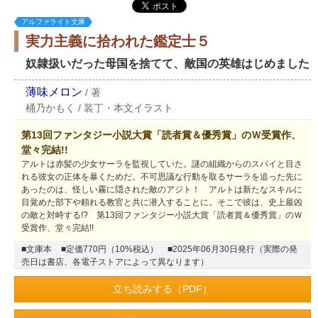
アルファライト文庫
実力主義に拾われた鑑定士５
奴隷扱いだった母国を捨てて、敵国の英雄はじめました
薄味メロン
/
著
桶乃かもく
/
装丁・本文イラスト
第13回ファンタジー小説大賞「読者賞＆優秀賞」のＷ受賞作、
堂々完結!!
アルトは赤髪の少女サーラを監視していた。謎の組織からのスパイと目さ
れる彼女の正体を暴くためだ。不可思議な行動を取るサーラを追った先に
あったのは、怪しい霧に隠された敵のアジト！ アルトは新たなスキルに
目覚めた部下や頼れる教官と共に潜入することに。そこで彼は、史上最凶
の敵と対峙する!? 第13回ファンタジー小説大賞「読者賞＆優秀賞」のＷ
受賞作、堂々完結!!
■文庫本
■定価770円（10%税込）
■2025年06月30日発行（実際の発
売日は書店、各電子ストアによって異なります）
立ち読みする（PDF）