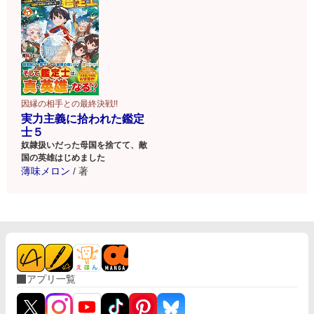
因縁の相手との最終決戦!!
実力主義に拾われた鑑定
士５
奴隷扱いだった母国を捨てて、敵
国の英雄はじめました
薄味メロン
/
著
アプリ一覧