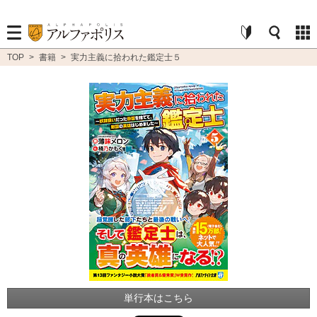
TOP
>
書籍
>
実力主義に拾われた鑑定士５
単行本はこちら