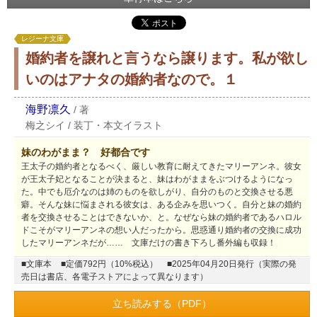
レジーナ文庫
婚約者を譲れと言うなら譲ります。私が欲し
いのはアナタの婚約者なので。１
海野凛久
/
著
梅之シイ
/
装丁・本文イラスト
妹のわがまま？ 好都合です
王太子の婚約者となるべく、厳しい教育に耐えてきたマリーアンネ。彼女
が王太子妃となることが決まると、妹はわがままをぶつけるようになっ
た。中でも厄介なのは姉のものを欲しがり、自分のものと交換させる悪
癖。そんな妹に悩まされる彼女は、ある企みを思いつく。自分と妹の婚約
者を交換させることはできないか、と。なぜなら妹の婚約者であるハロル
ドこそがマリーアンネの想い人だったから。思惑通り婚約者の交換に成功
したマリーアンネだが…… 文庫だけの書き下ろし番外編も収録！
■文庫本
■定価792円（10%税込）
■2025年04月20日発行（実際の発
売日は書店、各電子ストアによって異なります）
立ち読みする（PDF）